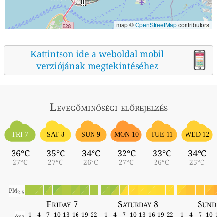
map ©
OpenStreetMap
contributors
Kattintson ide a weboldal mobil
verziójának megtekintéséhez
Levegőminőségi előrejelzés
FRI 7
SAT 8
SUN 9
MON 10
TUE 11
WED 12
36°C
35°C
34°C
32°C
33°C
34°C
27°C
27°C
26°C
27°C
26°C
25°C
PM
2.5
Friday 7
Saturday 8
Sund
1
4
7
10
13
16
19
22
1
4
7
10
13
16
19
22
1
4
7
10
óra