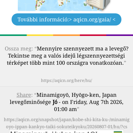
További információ:
> aqicn.org/gaia/ <
Ossza meg: “
Mennyire szennyezett ma a levegő?
Tekintse meg a valós idejű légszennyezettségi
térképet több mint 100 országra vonatkozóan.
”
https://aqicn.org/here/hu/
Share
: “
Minamigoyō, Hyōgo-ken, Japan
levegőminősége
Jó
- on Friday, Aug 7th 2026,
01:00 am
”
https://aqicn.org/snapshot/japan/kobe-shi-kita-ku-/minamig
oyo-ippan-kankyo-taiki-sokuteikyoku/20260807-01/hu/?cs