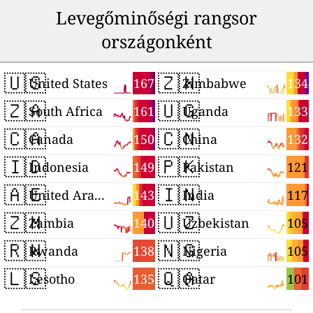
Levegőminőségi rangsor
országonként
🇺🇸
🇿🇼
167
134
United States
Zimbabwe
🇿🇦
🇺🇬
161
133
South Africa
Uganda
🇨🇦
🇨🇳
150
132
Canada
China
🇮🇩
🇵🇰
149
121
Indonesia
Pakistan
🇦🇪
🇮🇳
143
117
United Arab Emirates
India
🇿🇲
🇺🇿
140
105
Zambia
Uzbekistan
🇷🇼
🇳🇬
138
105
Rwanda
Nigeria
🇱🇸
🇶🇦
135
101
Lesotho
Qatar