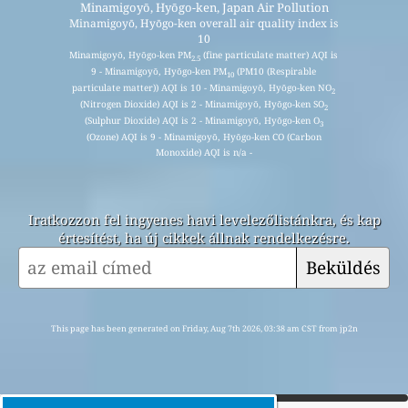
Minamigoyō, Hyōgo-ken, Japan Air Pollution
Minamigoyō, Hyōgo-ken overall air quality index is
10
Minamigoyō, Hyōgo-ken PM
(fine particulate matter) AQI is
2.5
9 - Minamigoyō, Hyōgo-ken PM
(PM10 (Respirable
10
particulate matter)) AQI is 10 - Minamigoyō, Hyōgo-ken NO
2
(Nitrogen Dioxide) AQI is 2 - Minamigoyō, Hyōgo-ken SO
2
(Sulphur Dioxide) AQI is 2 - Minamigoyō, Hyōgo-ken O
3
(Ozone) AQI is 9 - Minamigoyō, Hyōgo-ken CO (Carbon
Monoxide) AQI is n/a -
Iratkozzon fel ingyenes havi levelezőlistánkra, és kap
értesítést, ha új cikkek állnak rendelkezésre.
Beküldés
This page has been generated on Friday, Aug 7th 2026, 03:38 am CST from jp2n