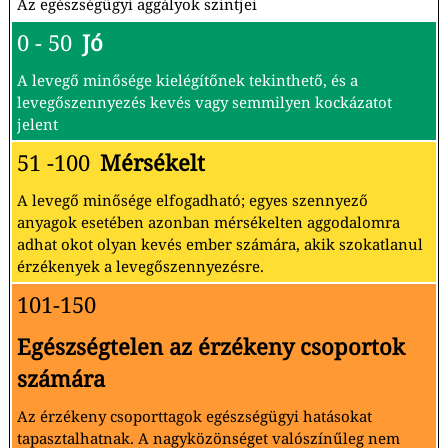
Az egészségügyi aggályok szintjei
0 - 50
Jó
A levegő minősége kielégítőnek tekinthető, és a
levegőszennyezés kevés vagy semmilyen kockázatot
jelent
51 -100
Mérsékelt
A levegő minősége elfogadható; egyes szennyező
anyagok esetében azonban mérsékelten aggodalomra
adhat okot olyan kevés ember számára, akik szokatlanul
érzékenyek a levegőszennyezésre.
101-150
Egészségtelen az érzékeny csoportok
számára
Az érzékeny csoporttagok egészségügyi hatásokat
tapasztalhatnak. A nagyközönséget valószínűleg nem