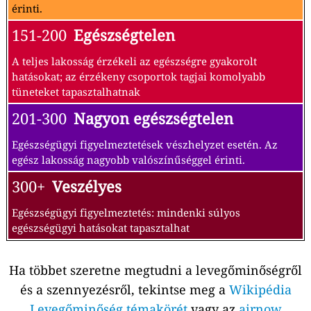
érinti.
151-200
Egészségtelen
A teljes lakosság érzékeli az egészségre gyakorolt
hatásokat; az érzékeny csoportok tagjai komolyabb
tüneteket tapasztalhatnak
201-300
Nagyon egészségtelen
Egészségügyi figyelmeztetések vészhelyzet esetén. Az
egész lakosság nagyobb valószínűséggel érinti.
300+
Veszélyes
Egészségügyi figyelmeztetés: mindenki súlyos
egészségügyi hatásokat tapasztalhat
Ha többet szeretne megtudni a levegőminőségről
és a szennyezésről, tekintse meg a
Wikipédia
Levegőminőség témakörét
vagy az
airnow