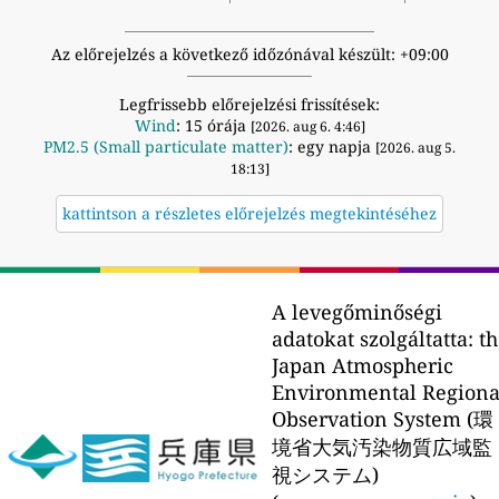
Az előrejelzés a következő időzónával készült: +09:00
Legfrissebb előrejelzési frissítések:
Wind
: 15 órája
[2026. aug 6. 4:46]
PM2.5 (Small particulate matter)
: egy napja
[2026. aug 5.
18:13]
kattintson a részletes előrejelzés megtekintéséhez
A levegőminőségi
adatokat szolgáltatta:
th
Japan Atmospheric
Environmental Regiona
Observation System (環
境省大気汚染物質広域監
視システム)