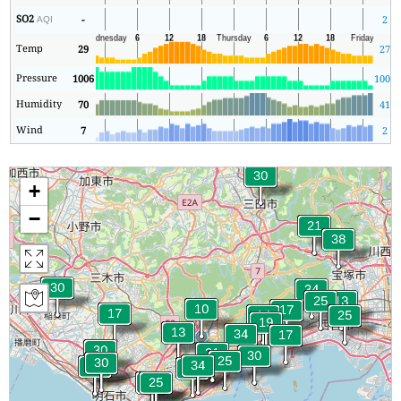
SO2
-
2
AQI
Temp
29
27
Pressure
1006
1006
Humidity
70
41
Wind
7
2
+
−