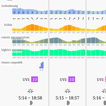
Szélsebesség
6
6
6
5
4
3
1
2
3
3
3
2
4
5
3
2
2
1
1
2
hőfok
28°
27°
30°
34°
36°
34°
32°
30°
28°
27°
29°
33°
35°
32°
30°
28°
27°
27°
28°
32°
relatív páratartalom
68
70
60
43
36
44
54
62
67
71
61
44
39
50
49
64
68
72
64
46
légköri nyomás
1007
1007
1007
1007
1005
1004
1006
1007
1007
1007
1007
1007
1005
1005
1006
1007
1006
1006
1007
1006
1
összes csapadék
0.4
10
10
UVI:
UVI:
UVI:
5:14 ~ 18:58
5:15 ~ 18:57
5:16 ~