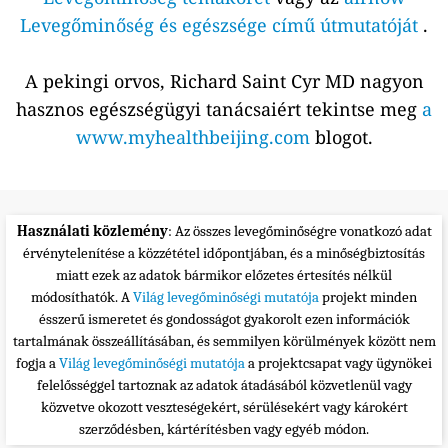
Levegőminőség és egészsége című útmutatóját
.
A pekingi orvos, Richard Saint Cyr MD nagyon
hasznos egészségügyi tanácsaiért tekintse meg
a
www.myhealthbeijing.com
blogot.
Használati közlemény
: Az összes levegőminőségre vonatkozó adat
érvénytelenítése a közzététel időpontjában, és a minőségbiztosítás
miatt ezek az adatok bármikor előzetes értesítés nélkül
módosíthatók. A
Világ levegőminőségi mutatója
projekt minden
ésszerű ismeretet és gondosságot gyakorolt ezen információk
tartalmának összeállításában, és semmilyen körülmények között nem
fogja a
Világ levegőminőségi mutatója
a projektcsapat vagy ügynökei
felelősséggel tartoznak az adatok átadásából közvetlenül vagy
közvetve okozott veszteségekért, sérülésekért vagy károkért
szerződésben, kártérítésben vagy egyéb módon.