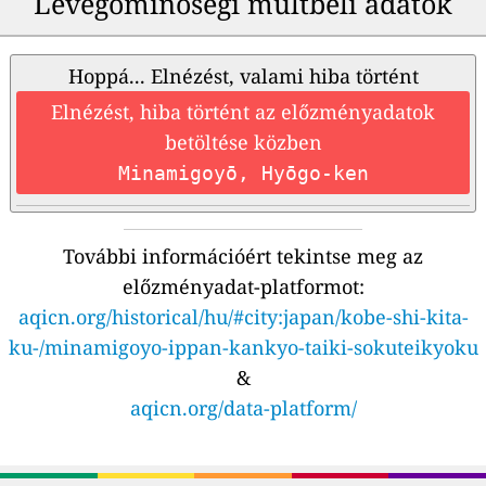
Levegőminőségi múltbeli adatok
Hoppá... Elnézést, valami hiba történt
Elnézést, hiba történt az előzményadatok
betöltése közben
Minamigoyō, Hyōgo-ken
További információért tekintse meg az
előzményadat-platformot:
aqicn.org/historical/hu/#city:japan/kobe-shi-kita-
ku-/minamigoyo-ippan-kankyo-taiki-sokuteikyoku
&
aqicn.org/data-platform/