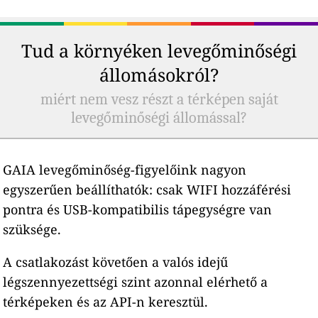
Tud a környéken levegőminőségi
állomásokról?
miért nem vesz részt a térképen saját
levegőminőségi állomással?
GAIA levegőminőség-figyelőink nagyon
egyszerűen beállíthatók: csak WIFI hozzáférési
pontra és USB-kompatibilis tápegységre van
szüksége.
A csatlakozást követően a valós idejű
légszennyezettségi szint azonnal elérhető a
térképeken és az API-n keresztül.