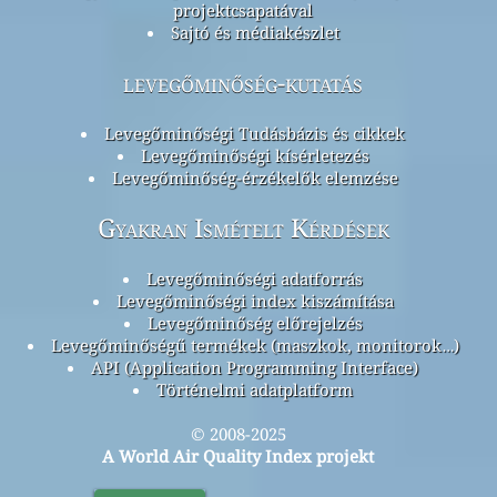
projektcsapatával
Sajtó és médiakészlet
levegőminőség-kutatás
Levegőminőségi Tudásbázis és cikkek
Levegőminőségi kísérletezés
Levegőminőség-érzékelők elemzése
Gyakran Ismételt Kérdések
Levegőminőségi adatforrás
Levegőminőségi index kiszámítása
Levegőminőség előrejelzés
Levegőminőségű termékek (maszkok, monitorok…)
API (Application Programming Interface)
Történelmi adatplatform
© 2008-2025
A World Air Quality Index projekt