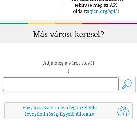
tekintse meg az API
oldalt:
aqicn.org/api/
)
Más várost keresel?
Adja meg a város nevét
↓ ↓ ↓
vagy keressük meg a legközelebbi
levegőminőség-figyelő állomást