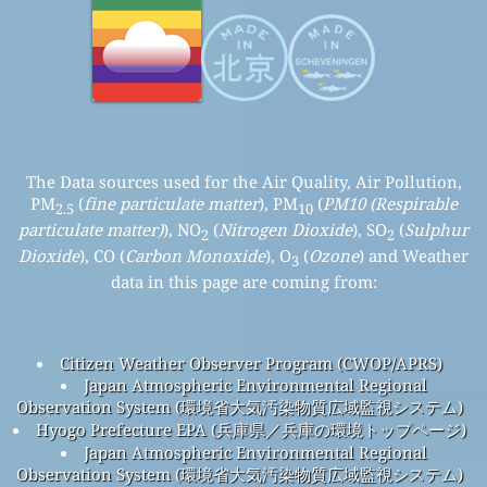
The Data sources used for the Air Quality, Air Pollution,
PM
(
fine particulate matter
), PM
(
PM10 (Respirable
2.5
10
particulate matter)
), NO
(
Nitrogen Dioxide
), SO
(
Sulphur
2
2
Dioxide
), CO (
Carbon Monoxide
), O
(
Ozone
) and Weather
3
data in this page are coming from:
Citizen Weather Observer Program (CWOP/APRS)
Japan Atmospheric Environmental Regional
Observation System (環境省大気汚染物質広域監視システム)
Hyogo Prefecture EPA (兵庫県／兵庫の環境トップページ)
Japan Atmospheric Environmental Regional
Observation System (環境省大気汚染物質広域監視システム)