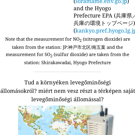
(
soramame.env.go.jp
)
and the Hyogo
Prefecture EPA (兵庫県
兵庫の環境トップページ)
(
kankyo.pref.hyogo.lg.j
Note that the measurement for NO
(nitrogen dioxide) are
2
taken from the station:
JP:神戸市北区/南五葉 and the
measurement for SO
(sulfur dioxide) are taken from the
2
station: Shirakawadai, Hyogo Prefecture
Tud a környéken levegőminőségi
állomásokról?
miért nem vesz részt a térképen saját
levegőminőségi állomással?