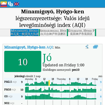
Minamigoyō, Hyōgo-ken
légszennyezettsége: Valós idejű
levegőminőségi index (AQI)
Minamigoyō, Hyōgo-
Shirakawadai, Hyogo Prefecture
Kitamachi, Hyogo Prefect
ken
南五葉一般環境大気測
白川台神戸市須磨区
長田神戸市長田区
定局神戸市北区
Minamigoyō, Hyōgo-ken
AQI
:
Minamigoyō, Hyōgo-ken valós idejű l
Jó
10
Updated on Friday 1:00
Elsődleges szennyező:
pm10
jelenlegi
elmúlt 2 nap
min
PM2.5
9
9
AQI
PM10
10
2
AQI
O3
9
8
AQI
NO2
-
2
AQI