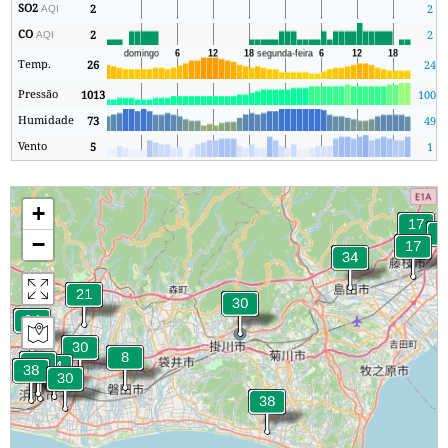
SO2
2
2
AQI
CO
2
2
AQI
Temp.
26
24
Pressão
1013
1003
Humidade
73
49
Vento
5
1
+
−