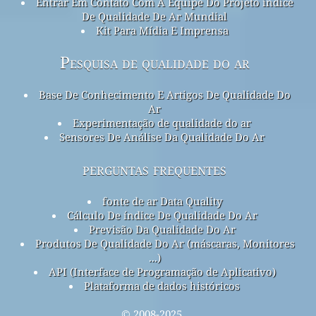
Entrar Em Contato Com A Equipe Do Projeto índice
De Qualidade De Ar Mundial
Kit Para Mídia E Imprensa
Pesquisa de qualidade do ar
Base De Conhecimento E Artigos De Qualidade Do
Ar
Experimentação de qualidade do ar
Sensores De Análise Da Qualidade Do Ar
perguntas frequentes
fonte de ar Data Quality
Cálculo De índice De Qualidade Do Ar
Previsão Da Qualidade Do Ar
Produtos De Qualidade Do Ar (máscaras, Monitores
...)
API (Interface de Programação de Aplicativo)
Plataforma de dados históricos
© 2008-2025