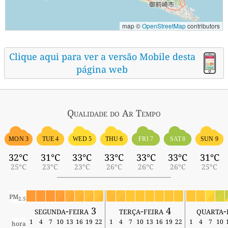
map ©
OpenStreetMap
contributors
Clique aqui para ver a versão Mobile desta
página web
Qualidade do Ar
Tempo
MON 3
TUE 4
WED 5
THU 6
FRI 7
SAT 8
SUN 9
32°C
31°C
33°C
33°C
33°C
33°C
31°C
25°C
23°C
23°C
26°C
26°C
26°C
25°C
PM
2.5
segunda-feira 3
terça-feira 4
quarta-
1
4
7
10
13
16
19
22
1
4
7
10
13
16
19
22
1
4
7
10
hora