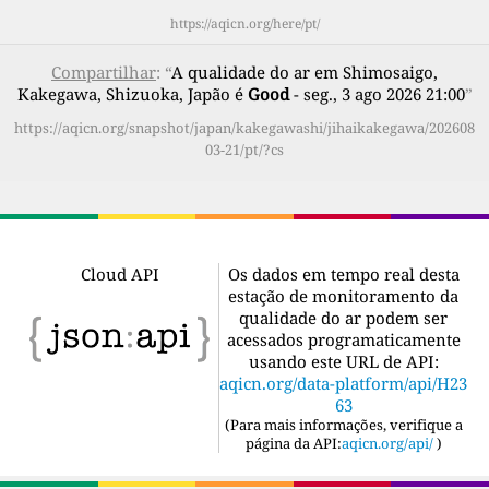
https://aqicn.org/here/pt/
Compartilhar
: “
A qualidade do ar em Shimosaigo,
Kakegawa, Shizuoka, Japão é
Good
- seg., 3 ago 2026 21:00
”
https://aqicn.org/snapshot/japan/kakegawashi/jihaikakegawa/202608
03-21/pt/?cs
Cloud API
Os dados em tempo real desta
estação de monitoramento da
qualidade do ar podem ser
acessados programaticamente
usando este URL de API:
aqicn.org/data-platform/api/H23
63
(
Para mais informações, verifique a
página da API:
aqicn.org/api/
)