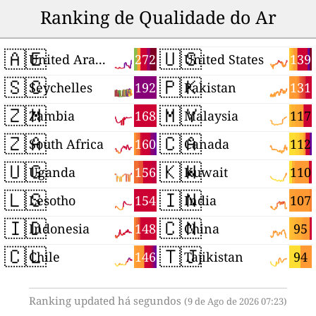
Ranking de Qualidade do Ar
🇦🇪
🇺🇸
272
139
United Arab Emirates
United States
🇸🇨
🇵🇰
192
131
Seychelles
Pakistan
🇿🇲
🇲🇾
168
117
Zambia
Malaysia
🇿🇦
🇨🇦
160
112
South Africa
Canada
🇺🇬
🇰🇼
156
110
Uganda
Kuwait
🇱🇸
🇮🇳
154
107
Lesotho
India
🇮🇩
🇨🇳
148
95
Indonesia
China
🇨🇱
🇹🇯
146
94
Chile
Tajikistan
Ranking updated há segundos
(9 de Ago de 2026 07:23)