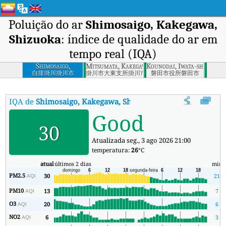
Poluição do ar
Shimosaigo, Kakegawa,
Shizuoka
: índice de qualidade do ar em
tempo real (IQA)
Shimosaigo,
Mitsumata, Kakegawa, Shizuoka
Kounodai, Iwata-shi, Shiz
Kakegawa, Shizuoka
自排掛川掛川市
掛川市大東支所掛川市
磐田市役所磐田市
IQA de
Shimosaigo, Kakegawa, Shizuoka
:
Índice de Qualidade d
Good
30
Atualizada seg., 3 ago 2026 21:00
temperatura:
26
°C
atual
últimos 2 dias
min
PM2.5
30
21
AQI
PM10
13
7
AQI
O3
20
6
AQI
NO2
6
3
AQI