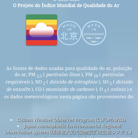
O Projeto do Índice Mundial de Qualidade do Ar
As fontes de dados usadas para qualidade do ar, poluição
do ar, PM
(
partículas finas
), PM
(
partículas
2,5
10
respiráveis
), NO
(
dióxido de nitrogênio
), SO
(
dióxido
2
2
de enxofre
), CO (
monóxido de carbono
), O
(
ozônio
) e
3
os dados meteorológicos nesta página são provenientes de:
Citizen Weather Observer Program (CWOP/APRS)
Japan Atmospheric Environmental Regional
Observation System (環境省大気汚染物質広域監視システム)