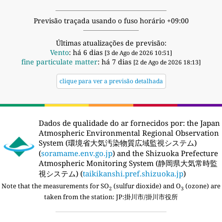
Previsão traçada usando o fuso horário +09:00
Últimas atualizações de previsão:
Vento
: há 6 dias
[3 de Ago de 2026 10:51]
fine particulate matter
: há 7 dias
[2 de Ago de 2026 18:13]
clique para ver a previsão detalhada
Dados de qualidade do ar fornecidos por:
the Japan
Atmospheric Environmental Regional Observation
System (環境省大気汚染物質広域監視システム)
(
soramame.env.go.jp
) and the Shizuoka Prefecture
Atmospheric Monitoring System (静岡県大気常時監
視システム) (
taikikanshi.pref.shizuoka.jp
)
Note that the measurements for SO
(sulfur dioxide) and O
(ozone) are
2
3
taken from the station:
JP:掛川市/掛川市役所