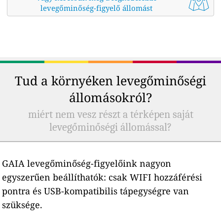
levegőminőség-figyelő állomást
Tud a környéken levegőminőségi
állomásokról?
miért nem vesz részt a térképen saját
levegőminőségi állomással?
GAIA levegőminőség-figyelőink nagyon
egyszerűen beállíthatók: csak WIFI hozzáférési
pontra és USB-kompatibilis tápegységre van
szüksége.