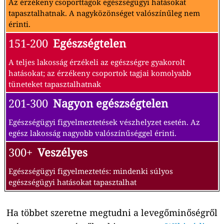
Az érzékeny csoporttagok egészségügyi hatásokat
tapasztalhatnak. A nagyközönséget valószínűleg nem
érinti.
151-200
Egészségtelen
A teljes lakosság érzékeli az egészségre gyakorolt
hatásokat; az érzékeny csoportok tagjai komolyabb
tüneteket tapasztalhatnak
201-300
Nagyon egészségtelen
Egészségügyi figyelmeztetések vészhelyzet esetén. Az
egész lakosság nagyobb valószínűséggel érinti.
300+
Veszélyes
Egészségügyi figyelmeztetés: mindenki súlyos
egészségügyi hatásokat tapasztalhat
Ha többet szeretne megtudni a levegőminőségről