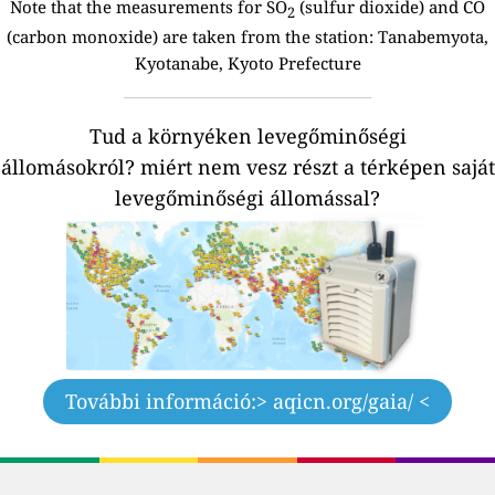
Note that the measurements for SO
(sulfur dioxide) and CO
2
(carbon monoxide) are taken from the station:
Tanabemyota,
Kyotanabe, Kyoto Prefecture
Tud a környéken levegőminőségi
állomásokról?
miért nem vesz részt a térképen saját
levegőminőségi állomással?
További információ:
> aqicn.org/gaia/ <