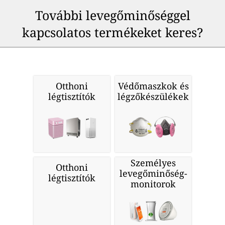
További levegőminőséggel
kapcsolatos termékeket keres?
Otthoni
Védőmaszkok és
légtisztítók
légzőkészülékek
Személyes
Otthoni
levegőminőség-
légtisztítók
monitorok