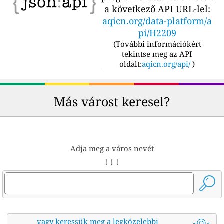
a következő API URL-lel:
aqicn.org/data-platform/a
pi/H2209
(
További információkért
tekintse meg az API
oldalt:
aqicn.org/api/
)
Más várost keresel?
Adja meg a város nevét
↓ ↓ ↓
vagy keressük meg a legközelebbi