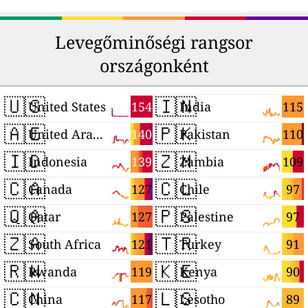
Levegőminőségi rangsor
országonként
🇺🇸
🇮🇳
154
115
United States
India
🇦🇪
🇵🇰
140
110
United Arab Emirates
Pakistan
🇮🇩
🇿🇲
139
109
Indonesia
Zambia
🇨🇦
🇨🇱
127
97
Canada
Chile
🇶🇦
🇵🇸
127
97
Qatar
Palestine
🇿🇦
🇹🇷
121
91
South Africa
Turkey
🇷🇼
🇰🇪
119
90
Rwanda
Kenya
🇨🇳
🇱🇸
117
89
China
Lesotho