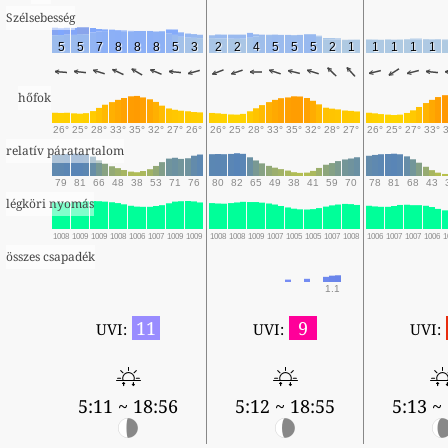
Szélsebesség
5
5
7
8
8
8
5
3
2
2
4
5
5
5
2
1
1
1
1
1
hőfok
26°
25°
28°
33°
35°
32°
27°
26°
26°
25°
28°
33°
35°
32°
28°
27°
26°
25°
27°
33°
relatív páratartalom
79
81
66
48
38
53
71
76
80
82
65
49
38
41
59
70
78
81
68
43
légköri nyomás
1008
1009
1009
1008
1006
1007
1009
1009
1008
1008
1009
1007
1005
1005
1007
1008
1006
1007
1007
1006
1
összes csapadék
1.1
11
9
UVI:
UVI:
UVI:
5:11 ~ 18:56
5:12 ~ 18:55
5:13 ~