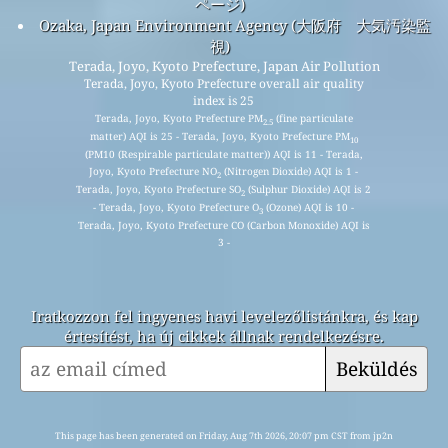
ページ)
Ozaka, Japan Environment Agency (大阪府 大気汚染監
視)
Terada, Joyo, Kyoto Prefecture, Japan Air Pollution
Terada, Joyo, Kyoto Prefecture overall air quality
index is 25
Terada, Joyo, Kyoto Prefecture PM
(fine particulate
2.5
matter) AQI is 25 - Terada, Joyo, Kyoto Prefecture PM
10
(PM10 (Respirable particulate matter)) AQI is 11 - Terada,
Joyo, Kyoto Prefecture NO
(Nitrogen Dioxide) AQI is 1 -
2
Terada, Joyo, Kyoto Prefecture SO
(Sulphur Dioxide) AQI is 2
2
- Terada, Joyo, Kyoto Prefecture O
(Ozone) AQI is 10 -
3
Terada, Joyo, Kyoto Prefecture CO (Carbon Monoxide) AQI is
3 -
Iratkozzon fel ingyenes havi levelezőlistánkra, és kap
értesítést, ha új cikkek állnak rendelkezésre.
Beküldés
This page has been generated on Friday, Aug 7th 2026, 20:07 pm CST from jp2n