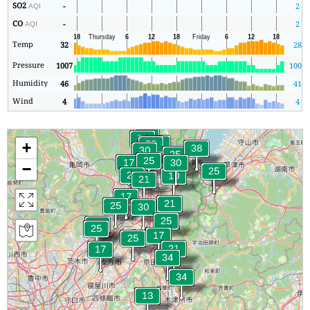
SO2
-
2
AQI
CO
-
2
AQI
Temp
32
28
Pressure
1007
1005
Humidity
46
41
Wind
4
4
+
−