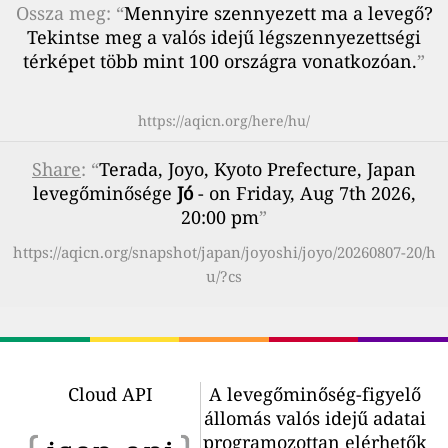
Ossza meg: “
Mennyire szennyezett ma a levegő?
Tekintse meg a valós idejű légszennyezettségi
térképet több mint 100 országra vonatkozóan.
”
https://aqicn.org/here/hu/
Share
: “
Terada, Joyo, Kyoto Prefecture, Japan
levegőminősége
Jó
- on Friday, Aug 7th 2026,
20:00 pm
”
https://aqicn.org/snapshot/japan/joyoshi/joyo/20260807-20/h
u/?cs
Cloud API
A levegőminőség-figyelő
állomás valós idejű adatai
programozottan elérhetők