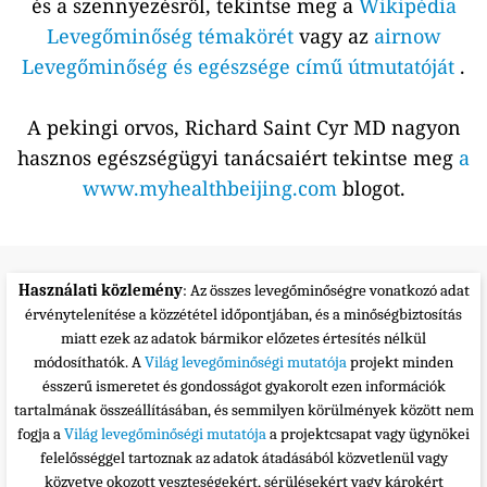
és a szennyezésről, tekintse meg a
Wikipédia
Levegőminőség témakörét
vagy az
airnow
Levegőminőség és egészsége című útmutatóját
.
A pekingi orvos, Richard Saint Cyr MD nagyon
hasznos egészségügyi tanácsaiért tekintse meg
a
www.myhealthbeijing.com
blogot.
Használati közlemény
: Az összes levegőminőségre vonatkozó adat
érvénytelenítése a közzététel időpontjában, és a minőségbiztosítás
miatt ezek az adatok bármikor előzetes értesítés nélkül
módosíthatók. A
Világ levegőminőségi mutatója
projekt minden
ésszerű ismeretet és gondosságot gyakorolt ezen információk
tartalmának összeállításában, és semmilyen körülmények között nem
fogja a
Világ levegőminőségi mutatója
a projektcsapat vagy ügynökei
felelősséggel tartoznak az adatok átadásából közvetlenül vagy
közvetve okozott veszteségekért, sérülésekért vagy károkért