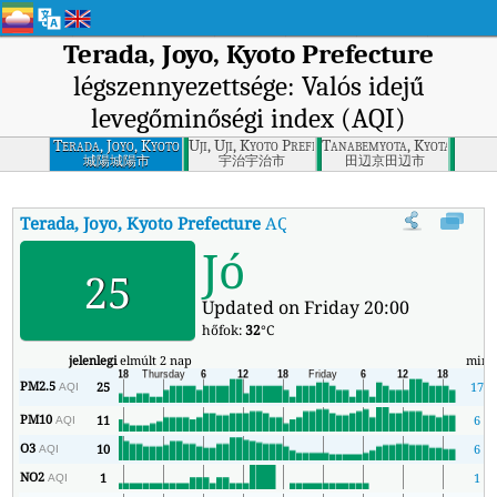
Terada, Joyo, Kyoto Prefecture
légszennyezettsége: Valós idejű
levegőminőségi index (AQI)
Terada, Joyo, Kyoto
Uji, Uji, Kyoto Prefecture
Tanabemyota, Kyotanabe, 
Prefecture
城陽城陽市
宇治宇治市
田辺京田辺市
Terada, Joyo, Kyoto Prefecture
AQI
:
Terada, Joyo, Kyoto Prefecture
Jó
25
Updated on Friday 20:00
hőfok:
32
°C
jelenlegi
elmúlt 2 nap
min
PM2.5
25
17
AQI
PM10
11
6
AQI
O3
10
6
AQI
NO2
1
1
AQI