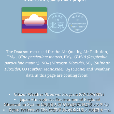
The Data sources used for the Air Quality, Air Pollution,
PM
(
fine particulate matter
), PM
(
PM10 (Respirable
2.5
10
particulate matter)
), NO
(
Nitrogen Dioxide
), SO
(
Sulphur
2
2
Dioxide
), CO (
Carbon Monoxide
), O
(
Ozone
) and Weather
3
data in this page are coming from:
Citizen Weather Observer Program (CWOP/APRS)
Japan Atmospheric Environmental Regional
Observation System (環境省大気汚染物質広域監視システム)
Kyoto Prefecture EPA (大気環境の保全対策／京都府ホーム