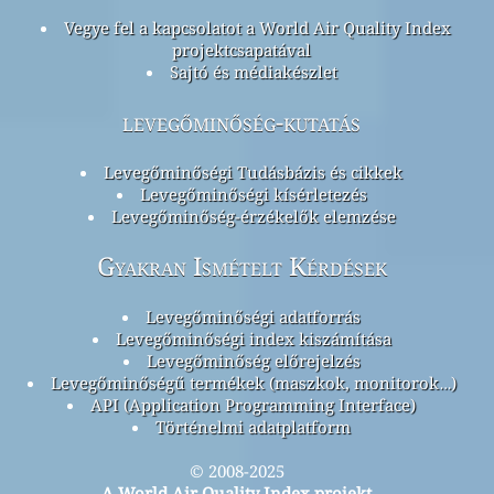
Vegye fel a kapcsolatot a World Air Quality Index
projektcsapatával
Sajtó és médiakészlet
levegőminőség-kutatás
Levegőminőségi Tudásbázis és cikkek
Levegőminőségi kísérletezés
Levegőminőség-érzékelők elemzése
Gyakran Ismételt Kérdések
Levegőminőségi adatforrás
Levegőminőségi index kiszámítása
Levegőminőség előrejelzés
Levegőminőségű termékek (maszkok, monitorok…)
API (Application Programming Interface)
Történelmi adatplatform
© 2008-2025
A World Air Quality Index projekt