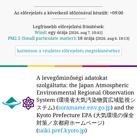
Az előrejelzés a következő időzónával készült: +09:00
Legfrissebb előrejelzési frissítések:
Wind
: egy órája
[2026. aug 7. 10:41]
PM2.5 (Small particulate matter)
: 18 órája
[2026. aug 6. 18:13]
kattintson a részletes előrejelzés megtekintéséhez
A levegőminőségi adatokat
szolgáltatta:
the Japan Atmospheric
Environmental Regional Observation
System (環境省大気汚染物質広域監視シ
ステム) (
soramame.env.go.jp
) and the
Kyoto Prefecture EPA (大気環境の保全
対策／京都府ホームページ)
(
taiki.pref.kyoto.jp
)