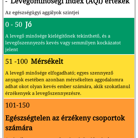
-
Levegőminőségi index (AQI) értékek
Az egészségügyi aggályok szintjei
0 - 50
Jó
A levegő minősége kielégítőnek tekinthető, és a
levegőszennyezés kevés vagy semmilyen kockázatot
jelent
51 -100
Mérsékelt
A levegő minősége elfogadható; egyes szennyező
anyagok esetében azonban mérsékelten aggodalomra
adhat okot olyan kevés ember számára, akik szokatlanul
érzékenyek a levegőszennyezésre.
101-150
Egészségtelen az érzékeny csoportok
számára