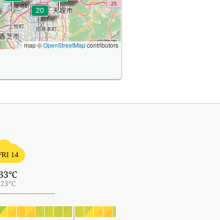
map ©
OpenStreetMap
contributors
FRI 14
33°C
23°C