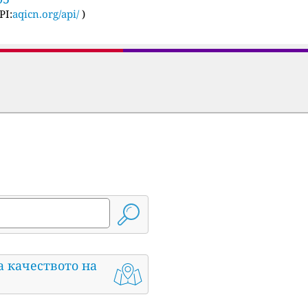
PI:
aqicn.org/api/
)
а качеството на