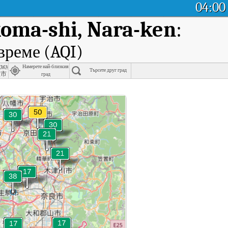
04:00
koma-shi, Nara-ken
:
време (AQI)
awate, Osaka Prefecture
Намерете най-близкия
Търсете друг град
畷市
град
ō, Ikoma-shi, Nara-ken.