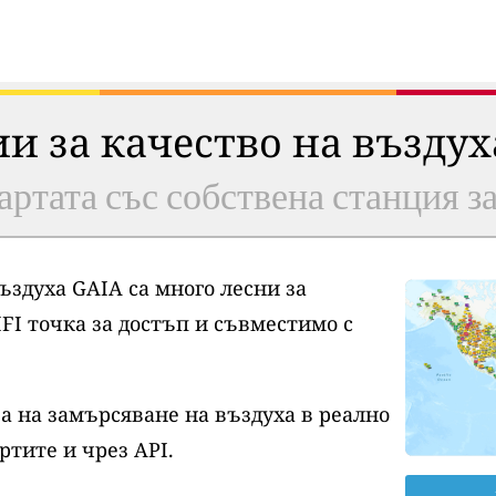
ии за качество на възду
артата със собствена станция з
ъздуха GAIA са много лесни за
FI точка за достъп и съвместимо с
а на замърсяване на въздуха в реално
ртите и чрез API.