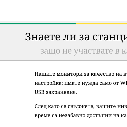
Знаете ли за станц
защо не участвате в к
Нашите монитори за качество на в
настройка: имате нужда само от WI
USB захранване.
След като се свържете, вашите нив
време са незабавно достъпни на ка