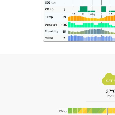
SO2
-
AQI
CO
1
AQI
Temp
33
Pressure
1007
Humidity
55
Wind
2
SAT 
37°
25°C
PM
2.5