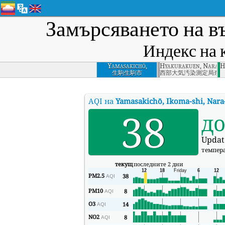
Замърсяването на в
Индекс на 
Yamasakichō,
Hyakurakuen, Nara, 
H
Ikoma-shi, Nara-
生駒生駒市
西部大気汚染測定局奈
ken
AQI на
Yamasakichō, Ikoma-shi, Nara
38
д
Updat
темпер
текущ
последните 2 дни
PM2.5
38
AQI
PM10
8
AQI
O3
14
AQI
NO2
8
AQI