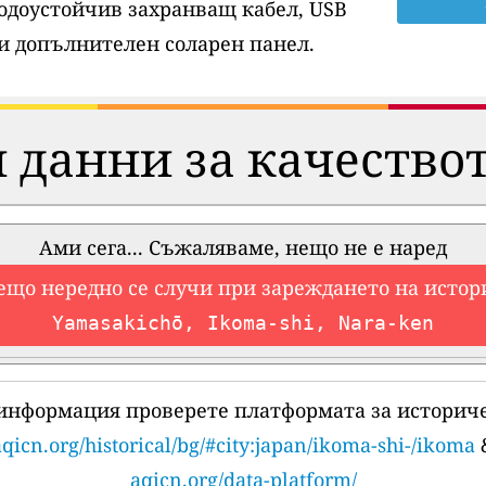
водоустойчив захранващ кабел, USB
и допълнителен соларен панел.
 данни за качествот
Ами сега... Съжаляваме, нещо не е наред
ещо нередно се случи при зареждането на истор
Yamasakichō, Ikoma-shi, Nara-ken
 информация проверете платформата за историче
aqicn.org/historical/bg/#city:japan/ikoma-shi-/ikoma
aqicn.org/data-platform/