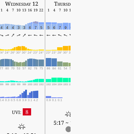
Wednesday 12
Thursday 13
Friday 14
1
4
7
10
13
16
19
22
1
4
7
10
13
16
19
22
1
4
7
10
13
16
19
4
4
4
3
3
6
7
5
5
6
7
9
9
6
3
2
2
3
6
7
6
5
4
24°
24°
26°
30°
30°
24°
23°
24°
23°
23°
28°
30°
31°
27°
25°
24°
23°
23°
29°
33°
29°
29°
27°
77
80
70
53
57
82
78
75
86
84
61
54
50
64
72
79
83
83
57
45
61
60
69
999
999
1000
999
999
1000
1002
1002
1002
1004
1004
1003
1003
1004
1006
1007
1006
1007
1007
1006
1006
1006
1007
0.4
0.3
0.5
0.8
3.9
3.1
4.2
0.9
0.1
0.1
8
UVI:
5:17 ~ 18:50
5:17 ~ 18:48