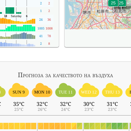
2
2
1
2
26
36
1005
1008
41
78
2
8
Прогноза за качеството на въздуха
8
SUN 9
MON 10
TUE 11
WED 12
THU 13
C
35°C
32°C
32°C
30°C
31°C
25°C
26°C
24°C
23°C
23°C