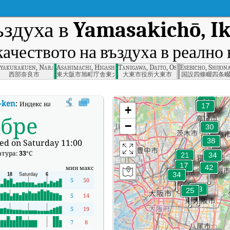
ъздуха в
Yamasakichō, I
качеството на въздуха в реално 
Nara
yakurakuen, Nara, Nara
Asahimachi, Higashiosaka, Osaka Prefecture
Tanigawa, Daito, Osaka Prefecture
Esebicho, Shijon
良市
西部奈良市
東大阪市旭町庁舎東大阪市
大東市役所大東市
国設四條畷四条
-ken
:
Индекс на качеството на въздуха в реално време (AQI) на Yamasakich
+
обре
−
ed on Saturday 11:00
атура:
33
°C
мин
макс
5
50
5
14
5
19
7
8