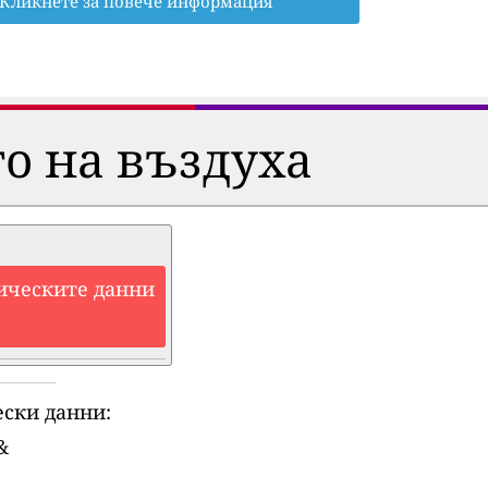
Кликнете за повече информация
о на въздуха
ическите данни
ски данни:
&