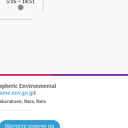
5:16 ~ 18:51
spheric Environmental
ame.env.go.jp
)
kurakuen, Nara, Nara
Научете повече на