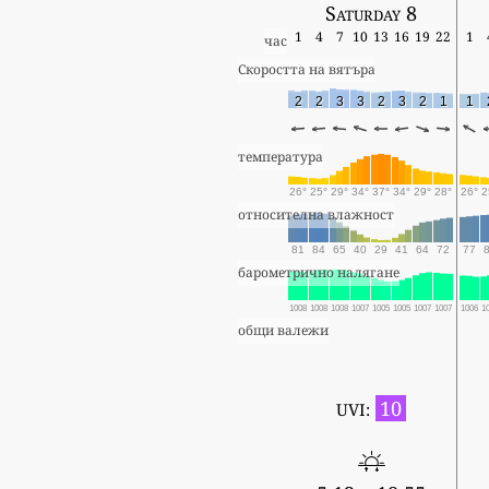
Saturday 8
1
4
7
10
13
16
19
22
1
час
Скоростта на вятъра
2
2
3
3
2
3
2
1
1
температура
26°
25°
29°
34°
37°
34°
29°
28°
26°
2
относителна влажност
81
84
65
40
29
41
64
72
77
барометрично налягане
1008
1008
1008
1007
1005
1005
1007
1007
1006
1
общи валежи
10
UVI: