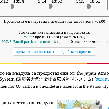
5:13 ~ 18:54
5:14 ~ 18:53
5:15 ~ 18:52
Прогнозата е начертана с помощта на часова зона +09:00
Последни актуализации на прогнозата:
Wind
: преди 11 часа
[7 авг 2026 16:46]
PM2.5 (Small particulate matter)
: преди 10 часа
[7 авг 2026 18:13]
щракнете, за да видите подробната прогноза
то на въздуха са предоставени от:
the Japan Atmo
ation System (環境省大気汚染物質広域監視システム) (
soram
ment for CO (carbon monoxide) are taken from the station:
Hya
 за качество на въздуха