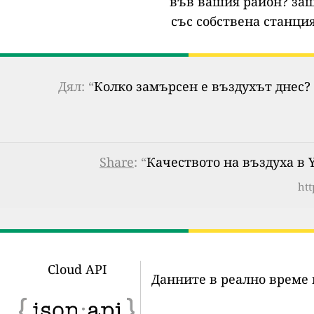
във вашия район?
защ
със собствена станция
Дял: “
Колко замърсен е въздухът днес? 
Share
: “
Качеството на въздуха в Y
htt
Cloud API
Данните в реално време 