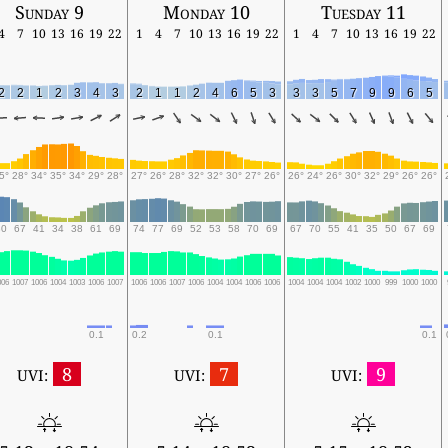
Sunday 9
Monday 10
Tuesday 11
4
7
10
13
16
19
22
1
4
7
10
13
16
19
22
1
4
7
10
13
16
19
22
2
2
1
2
3
4
3
2
1
1
2
4
6
5
3
3
3
5
7
9
9
6
5
5°
28°
34°
35°
34°
29°
28°
27°
26°
28°
32°
32°
30°
27°
26°
26°
24°
26°
30°
32°
29°
26°
26°
80
67
41
34
38
61
69
74
77
69
52
53
58
70
69
67
70
55
41
35
50
67
69
006
1007
1006
1004
1003
1006
1007
1006
1006
1007
1006
1004
1004
1006
1006
1004
1004
1004
1002
1000
999
1000
1000
0.1
0.2
0.1
0.1
8
7
9
UVI:
UVI:
UVI: