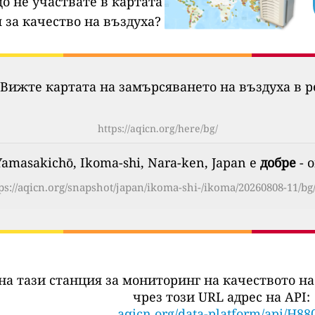
о не участвате в картата
 за качество на въздуха?
Вижте картата на замърсяването на въздуха в р
https://aqicn.org/here/bg/
amasakichō, Ikoma-shi, Nara-ken, Japan е
добре
- o
ps://aqicn.org/snapshot/japan/ikoma-shi-/ikoma/20260808-11/bg
на тази станция за мониторинг на качеството на
чрез този URL адрес на API:
aqicn.org/data-platform/api/H88