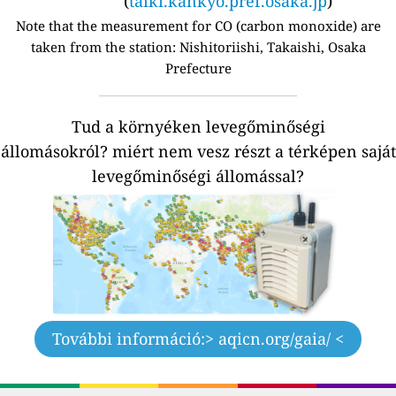
(
taiki.kankyo.pref.osaka.jp
)
Note that the measurement for CO (carbon monoxide) are
taken from the station:
Nishitoriishi, Takaishi, Osaka
Prefecture
Tud a környéken levegőminőségi
állomásokról?
miért nem vesz részt a térképen saját
levegőminőségi állomással?
További információ:
> aqicn.org/gaia/ <