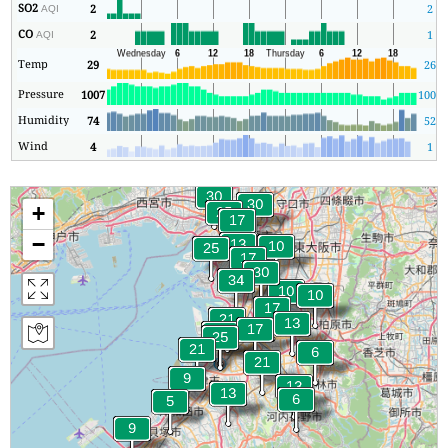
SO2
2
2
AQI
CO
2
1
AQI
Temp
29
26
Pressure
1007
1005
Humidity
74
52
Wind
4
1
+
−