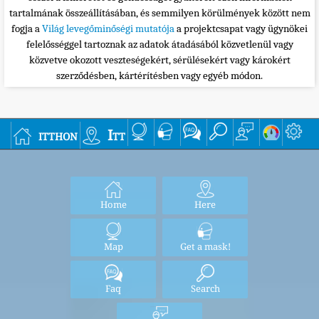
tartalmának összeállításában, és semmilyen körülmények között nem
fogja a
Világ levegőminőségi mutatója
a projektcsapat vagy ügynökei
felelősséggel tartoznak az adatok átadásából közvetlenül vagy
közvetve okozott veszteségekért, sérülésekért vagy károkért
szerződésben, kártérítésben vagy egyéb módon.
itthon
Itt
Home
Here
Map
Get a mask!
Faq
Search