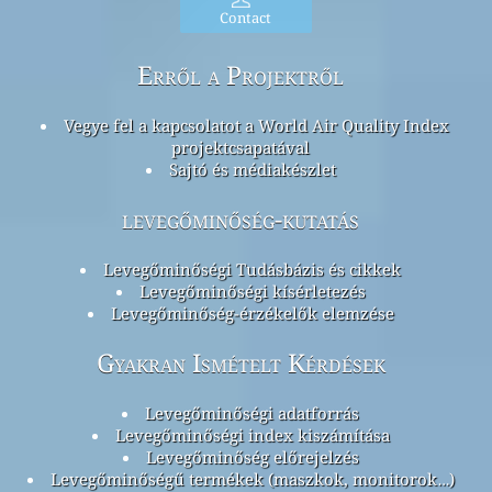
Contact
Erről a Projektről
Vegye fel a kapcsolatot a World Air Quality Index
projektcsapatával
Sajtó és médiakészlet
levegőminőség-kutatás
Levegőminőségi Tudásbázis és cikkek
Levegőminőségi kísérletezés
Levegőminőség-érzékelők elemzése
Gyakran Ismételt Kérdések
Levegőminőségi adatforrás
Levegőminőségi index kiszámítása
Levegőminőség előrejelzés
Levegőminőségű termékek (maszkok, monitorok…)