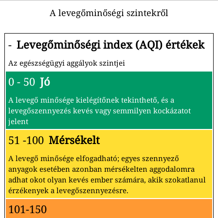
A levegőminőségi szintekről
-
Levegőminőségi index (AQI) értékek
Az egészségügyi aggályok szintjei
0 - 50
Jó
A levegő minősége kielégítőnek tekinthető, és a
levegőszennyezés kevés vagy semmilyen kockázatot
jelent
51 -100
Mérsékelt
A levegő minősége elfogadható; egyes szennyező
anyagok esetében azonban mérsékelten aggodalomra
adhat okot olyan kevés ember számára, akik szokatlanul
érzékenyek a levegőszennyezésre.
101-150