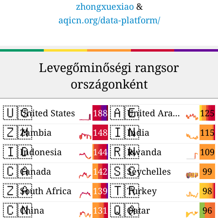
zhongxuexiao
&
aqicn.org/data-platform/
Levegőminőségi rangsor
országonként
🇺🇸
🇦🇪
188
125
United States
United Arab Emirates
🇿🇲
🇮🇳
148
115
Zambia
India
🇮🇩
🇷🇼
144
109
Indonesia
Rwanda
🇨🇦
🇸🇨
142
99
Canada
Seychelles
🇿🇦
🇹🇷
139
98
South Africa
Turkey
🇨🇳
🇶🇦
131
96
China
Qatar