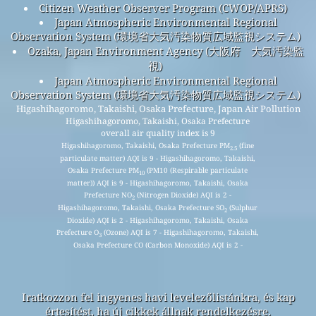
Citizen Weather Observer Program (CWOP/APRS)
Japan Atmospheric Environmental Regional
Observation System (環境省大気汚染物質広域監視システム)
Ozaka, Japan Environment Agency (大阪府 大気汚染監
視)
Japan Atmospheric Environmental Regional
Observation System (環境省大気汚染物質広域監視システム)
Higashihagoromo, Takaishi, Osaka Prefecture, Japan Air Pollution
Higashihagoromo, Takaishi, Osaka Prefecture
overall air quality index is 9
Higashihagoromo, Takaishi, Osaka Prefecture PM
(fine
2.5
particulate matter) AQI is 9 - Higashihagoromo, Takaishi,
Osaka Prefecture PM
(PM10 (Respirable particulate
10
matter)) AQI is 9 - Higashihagoromo, Takaishi, Osaka
Prefecture NO
(Nitrogen Dioxide) AQI is 2 -
2
Higashihagoromo, Takaishi, Osaka Prefecture SO
(Sulphur
2
Dioxide) AQI is 2 - Higashihagoromo, Takaishi, Osaka
Prefecture O
(Ozone) AQI is 7 - Higashihagoromo, Takaishi,
3
Osaka Prefecture CO (Carbon Monoxide) AQI is 2 -
Iratkozzon fel ingyenes havi levelezőlistánkra, és kap
értesítést, ha új cikkek állnak rendelkezésre.