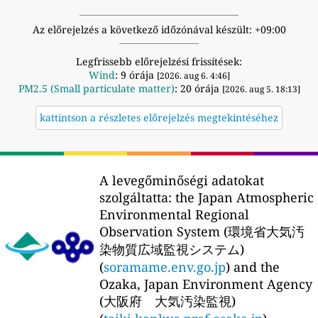
Az előrejelzés a következő időzónával készült: +09:00
Legfrissebb előrejelzési frissítések:
Wind
: 9 órája
[2026. aug 6. 4:46]
PM2.5 (Small particulate matter)
: 20 órája
[2026. aug 5. 18:13]
kattintson a részletes előrejelzés megtekintéséhez
A levegőminőségi adatokat
szolgáltatta:
the Japan Atmospheric
Environmental Regional
Observation System (環境省大気汚
染物質広域監視システム)
(
soramame.env.go.jp
) and the
Ozaka, Japan Environment Agency
(大阪府 大気汚染監視)