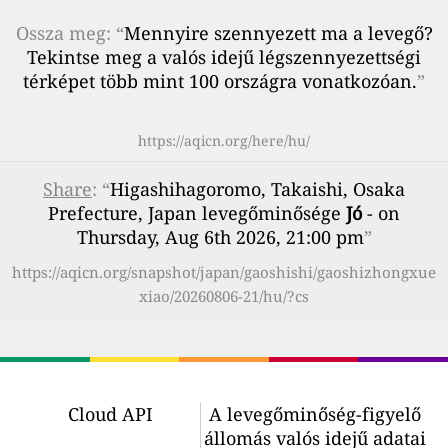
Ossza meg: “
Mennyire szennyezett ma a levegő?
Tekintse meg a valós idejű légszennyezettségi
térképet több mint 100 országra vonatkozóan.
”
https://aqicn.org/here/hu/
Share
: “
Higashihagoromo, Takaishi, Osaka
Prefecture, Japan levegőminősége
Jó
- on
Thursday, Aug 6th 2026, 21:00 pm
”
https://aqicn.org/snapshot/japan/gaoshishi/gaoshizhongxue
xiao/20260806-21/hu/?cs
Cloud API
A levegőminőség-figyelő
állomás valós idejű adatai