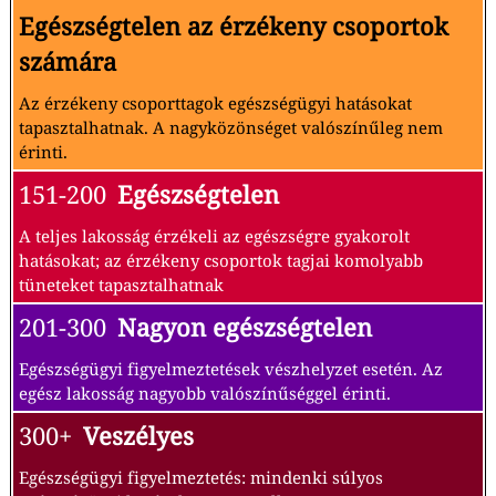
Egészségtelen az érzékeny csoportok
számára
Az érzékeny csoporttagok egészségügyi hatásokat
tapasztalhatnak. A nagyközönséget valószínűleg nem
érinti.
151-200
Egészségtelen
A teljes lakosság érzékeli az egészségre gyakorolt
hatásokat; az érzékeny csoportok tagjai komolyabb
tüneteket tapasztalhatnak
201-300
Nagyon egészségtelen
Egészségügyi figyelmeztetések vészhelyzet esetén. Az
egész lakosság nagyobb valószínűséggel érinti.
300+
Veszélyes
Egészségügyi figyelmeztetés: mindenki súlyos