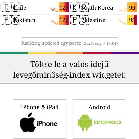
🇨🇱
🇰🇷
127
95
Chile
South Korea
🇵🇰
🇵🇸
126
95
Pakistan
Palestine
Ranking updated egy perce
(2026. aug 6. 14:04)
Töltse le a valós idejű
levegőminőség-index widgetet:
iPhone & iPad
Android