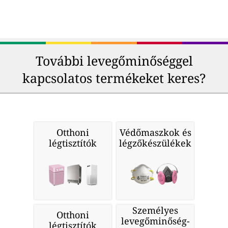
További levegőminőséggel
kapcsolatos termékeket keres?
Otthoni
Védőmaszkok és
légtisztítók
légzőkészülékek
Személyes
Otthoni
levegőminőség-
légtisztítók