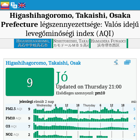
Higashihagoromo, Takaishi, Osaka
Prefecture
légszennyezettsége: Valós idejű
levegőminőségi index (AQI)
Higashihagoromo,
Nishitoriishi, Takaishi, Osaka Prefecture
Hamadera Funaochonishi, 
Takaishi, Osaka
高石中学校高石市
カモドールＭＢＳ高石市
浜寺堺市西区
Prefecture
Higashihagoromo, Takaishi, Osaka Prefecture
AQI
:
Higashihag
Jó
9
Updated on Thursday 21:00
Elsődleges szennyező:
pm10
jelenlegi
elmúlt 2 nap
min
PM2.5
9
5
AQI
PM10
9
4
AQI
O3
7
7
AQI
NO2
2
2
AQI