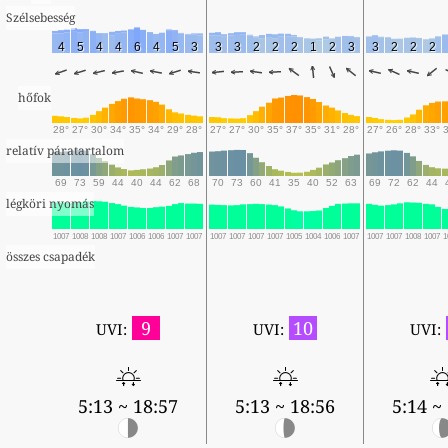
Szélsebesség
4
5
4
4
6
4
5
3
3
3
2
2
2
1
2
3
3
2
2
2
hőfok
28°
27°
30°
34°
35°
34°
29°
28°
27°
27°
30°
35°
37°
35°
31°
28°
27°
26°
28°
33°
relatív páratartalom
69
73
59
44
40
44
62
68
70
73
60
41
35
40
52
63
69
72
62
44
légköri nyomás
1007
1008
1008
1007
1006
1006
1007
1007
1007
1007
1007
1007
1005
1004
1006
1007
1007
1007
1008
1007
1
összes csapadék
9
10
UVI:
UVI:
UVI:
5:13 ~ 18:57
5:13 ~ 18:56
5:14 ~