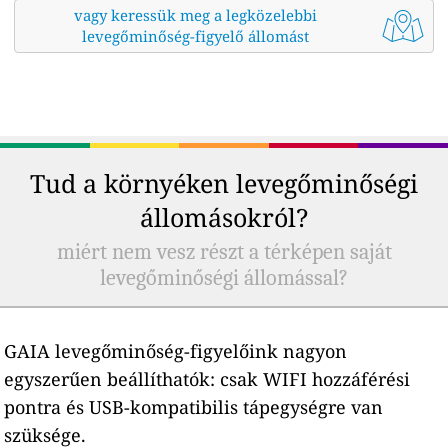
vagy keressük meg a legközelebbi
levegőminőség-figyelő állomást
Tud a környéken levegőminőségi
állomásokról?
miért nem vesz részt a térképen saját
levegőminőségi állomással?
GAIA levegőminőség-figyelőink nagyon
egyszerűen beállíthatók: csak WIFI hozzáférési
pontra és USB-kompatibilis tápegységre van
szüksége.