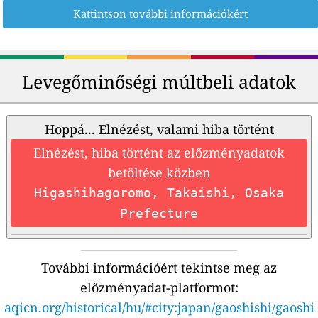
Kattintson további információkért
Levegőminőségi múltbeli adatok
Hoppá... Elnézést, valami hiba történt
Elnézést, hiba történt az előzményadatok
betöltése közben
Higashihagoromo, Takaishi, Osaka
Prefecture
További információért tekintse meg az
előzményadat-platformot:
aqicn.org/historical/hu/#city:japan/gaoshishi/gaoshi