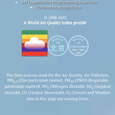
API (Application Programming Interface)
Történelmi adatplatform
© 2008-2025
A World Air Quality Index projekt
The Data sources used for the Air Quality, Air Pollution,
PM
(
fine particulate matter
), PM
(
PM10 (Respirable
2.5
10
particulate matter)
), NO
(
Nitrogen Dioxide
), SO
(
Sulphur
2
2
Dioxide
), CO (
Carbon Monoxide
), O
(
Ozone
) and Weather
3
data in this page are coming from: