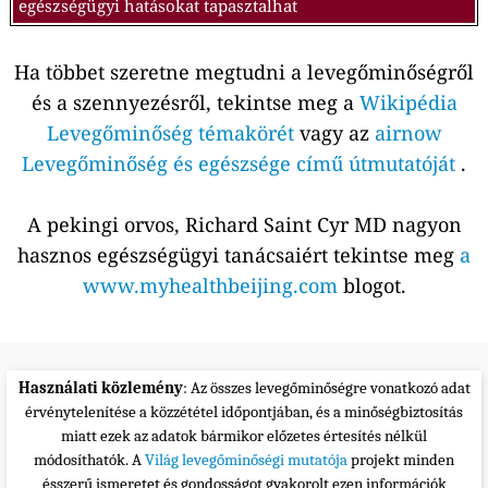
egészségügyi hatásokat tapasztalhat
Ha többet szeretne megtudni a levegőminőségről
és a szennyezésről, tekintse meg a
Wikipédia
Levegőminőség témakörét
vagy az
airnow
Levegőminőség és egészsége című útmutatóját
.
A pekingi orvos, Richard Saint Cyr MD nagyon
hasznos egészségügyi tanácsaiért tekintse meg
a
www.myhealthbeijing.com
blogot.
Használati közlemény
: Az összes levegőminőségre vonatkozó adat
érvénytelenítése a közzététel időpontjában, és a minőségbiztosítás
miatt ezek az adatok bármikor előzetes értesítés nélkül
módosíthatók. A
Világ levegőminőségi mutatója
projekt minden
ésszerű ismeretet és gondosságot gyakorolt ezen információk