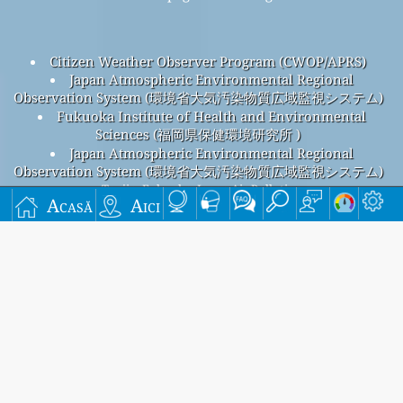
Citizen Weather Observer Program (CWOP/APRS)
Japan Atmospheric Environmental Regional
Observation System (環境省大気汚染物質広域監視システム)
Fukuoka Institute of Health and Environmental
Sciences (福岡県保健環境研究所 )
Japan Atmospheric Environmental Regional
Observation System (環境省大気汚染物質広域監視システム)
Tenjin, Fukuoka, Japan Air Pollution
Acasă
Aici
Tenjin, Fukuoka overall air quality index is n/a
Tenjin, Fukuoka PM
(fine particulate matter) AQI is 21 -
2.5
Tenjin, Fukuoka PM
(PM10 (Respirable particulate matter))
10
AQI is 9 - Tenjin, Fukuoka NO
(Nitrogen Dioxide) AQI is 29 -
2
Tenjin, Fukuoka SO
(Sulphur Dioxide) AQI is 2 - Tenjin,
2
Fukuoka O
(Ozone) AQI is 15 - Tenjin, Fukuoka CO (Carbon
3
Monoxide) AQI is n/a -
Înscrieți-vă pentru lista noastră de corespondență
lunară gratuită și primiți notificări când sunt disponibile