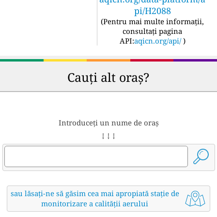
pi/H2088
(
Pentru mai multe informații,
consultați pagina
API:
aqicn.org/api/
)
Cauți alt oraș?
Introduceți un nume de oraș
↓ ↓ ↓
sau lăsați-ne să găsim cea mai apropiată stație de
monitorizare a calității aerului