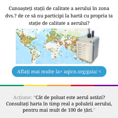
Cunoașteți stații de calitate a aerului în zona
dvs.?
de ce să nu participi la hartă cu propria ta
stație de calitate a aerului?
Aflați mai multe la
> aqicn.org/gaia/ <
Acțiune: “
Cât de poluat este aerul astăzi?
Consultați harta în timp real a poluării aerului,
pentru mai mult de 100 de țări.
”