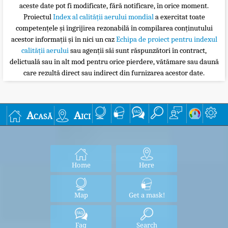
aceste date pot fi modificate, fără notificare, în orice moment.
Proiectul
Index al calității aerului mondial
a exercitat toate
competențele și îngrijirea rezonabilă în compilarea conținutului
acestor informații și în nici un caz
Echipa de proiect pentru indexul
calității aerului
sau agenții săi sunt răspunzători în contract,
delictuală sau în alt mod pentru orice pierdere, vătămare sau daună
care rezultă direct sau indirect din furnizarea acestor date.
Acasă
Aici
Home
Here
Map
Get a mask!
Faq
Search