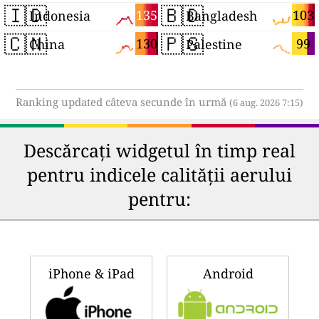
🇮🇩
🇧🇩
135
103
Indonesia
Bangladesh
🇨🇳
🇵🇸
130
99
China
Palestine
Ranking updated câteva secunde în urmă
(6 aug. 2026 7:15)
Descărcați widgetul în timp real
pentru indicele calității aerului
pentru:
iPhone & iPad
Android