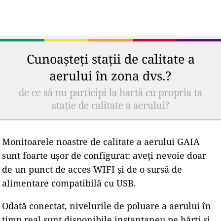
Cunoașteți stații de calitate a
aerului în zona dvs.?
de ce să nu participi la hartă cu propria ta
stație de calitate a aerului?
Monitoarele noastre de calitate a aerului GAIA
sunt foarte ușor de configurat: aveți nevoie doar
de un punct de acces WIFI și de o sursă de
alimentare compatibilă cu USB.
Odată conectat, nivelurile de poluare a aerului în
timp real sunt disponibile instantaneu pe hărți și