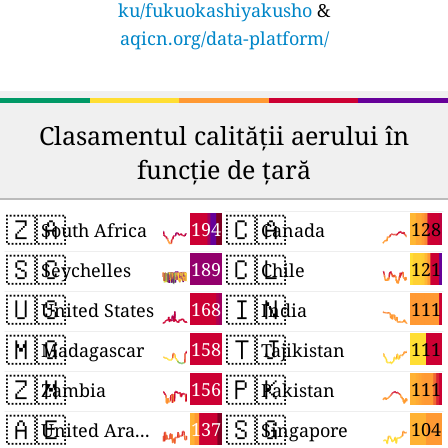
ku/fukuokashiyakusho
&
aqicn.org/data-platform/
Clasamentul calității aerului în
funcție de țară
🇿🇦
🇨🇦
194
128
South Africa
Canada
🇸🇨
🇨🇱
189
121
Seychelles
Chile
🇺🇸
🇮🇳
168
111
United States
India
🇲🇬
🇹🇯
158
111
Madagascar
Tajikistan
🇿🇲
🇵🇰
156
111
Zambia
Pakistan
🇦🇪
🇸🇬
137
104
United Arab Emirates
Singapore