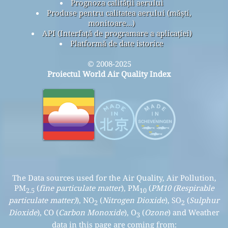
Prognoza calității aerului
Produse pentru calitatea aerului (măști,
monitoare...)
API (Interfață de programare a aplicației)
Platformă de date istorice
© 2008-2025
Proiectul World Air Quality Index
The Data sources used for the Air Quality, Air Pollution,
PM
(
fine particulate matter
), PM
(
PM10 (Respirable
2.5
10
particulate matter)
), NO
(
Nitrogen Dioxide
), SO
(
Sulphur
2
2
Dioxide
), CO (
Carbon Monoxide
), O
(
Ozone
) and Weather
3
data in this page are coming from: