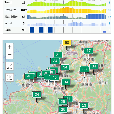
Temp
12
8
Pressure
1017
1015
Humidity
66
57
Wind
5
1
Rain
99
3
+
−