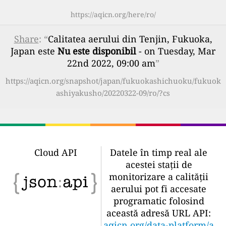
https://aqicn.org/here/ro/
Share
: “
Calitatea aerului din Tenjin, Fukuoka,
Japan este
Nu este disponibil
- on Tuesday, Mar
22nd 2022, 09:00 am
”
https://aqicn.org/snapshot/japan/fukuokashichuoku/fukuok
ashiyakusho/20220322-09/ro/?cs
Cloud API
Datele în timp real ale
acestei stații de
monitorizare a calității
aerului pot fi accesate
programatic folosind
această adresă URL API:
aqicn.org/data-platform/a