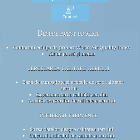
Contact
Despre acest proiect
Contactați echipa de proiect World Air Quality Index
Kit de presă și media
cercetarea calitatii aerului
Baza de cunoștințe și articole despre calitatea
aerului
Experimentarea calității aerului
Analiza senzorilor de calitate a aerului
întrebări frecvente
Sursa datelor despre calitatea aerului
Calculul indicelui de calitate a aerului