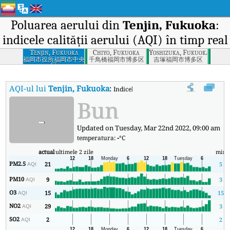
Poluarea aerului din
Tenjin, Fukuoka
:
indicele calității aerului (AQI) în timp real
Tenjin, Fukuoka
Chiyo, Fukuoka
Yoshizuka, Fukuoka
福岡市役所福岡市中央
千鳥橋福岡市博多区
吉塚福岡市博多区
区
AQI-ul lui
Tenjin, Fukuoka
:
Indicele calității aerului (AQI) în timp 
Bun
-
Updated on Tuesday, Mar 22nd 2022, 09:00 am
temperatura:
-
°C
actual
ultimele 2 zile
min
PM2.5
21
5
AQI
PM10
9
3
AQI
O3
15
15
AQI
NO2
29
3
AQI
SO2
2
2
AQI