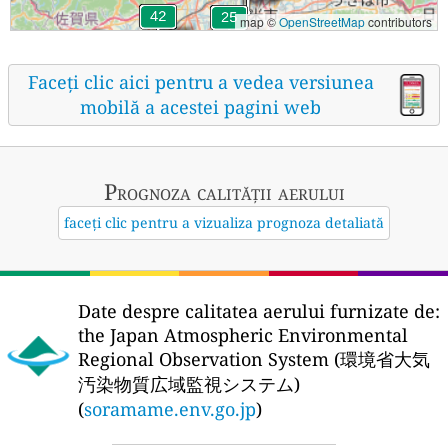
map ©
OpenStreetMap
contributors
Faceți clic aici pentru a vedea versiunea
mobilă a acestei pagini web
Prognoza calității aerului
faceți clic pentru a vizualiza prognoza detaliată
Date despre calitatea aerului furnizate de:
the Japan Atmospheric Environmental
Regional Observation System (環境省大気
汚染物質広域監視システム)
(
soramame.env.go.jp
)