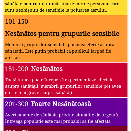
sănătate pentru un număr foarte mic de persoane care
sunt neobișnuit de sensibile la poluarea aerului.
101-150
Nesănătos pentru grupurile sensibile
Membrii grupurilor sensibile pot avea efecte asupra
sănătății. Este puțin probabil ca publicul larg să fie
afectat.
151-200
Nesănătos
Toată lumea poate începe să experimenteze efectele
asupra sănătății; membrii grupurilor sensibile pot avea
efecte mai grave asupra sănătății
201-300
Foarte Nesănătoasă
Avertismente de sănătate privind situațiile de urgență.
Întreaga populație este mai probabil să fie afectată.