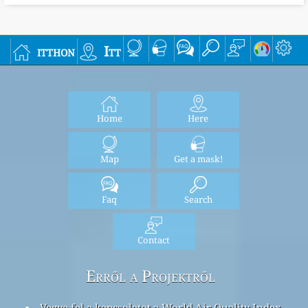
itthon
Itt
Home
Here
Map
Get a mask!
Faq
Search
Contact
Erről a Projektről
Vegye fel a kapcsolatot a World Air Quality Index