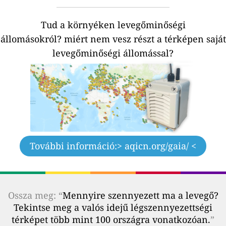
Tud a környéken levegőminőségi
állomásokról?
miért nem vesz részt a térképen saját
levegőminőségi állomással?
További információ:
> aqicn.org/gaia/ <
Ossza meg: “
Mennyire szennyezett ma a levegő?
Tekintse meg a valós idejű légszennyezettségi
térképet több mint 100 országra vonatkozóan.
”