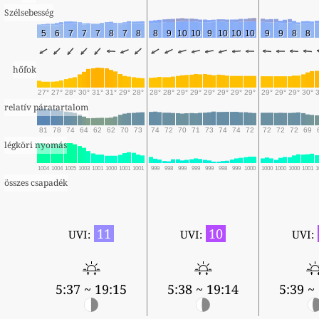
Szélsebesség
5
6
7
7
7
8
7
8
8
9
10
10
9
10
10
10
9
9
8
8
hőfok
27°
27°
28°
30°
31°
31°
29°
28°
28°
28°
29°
29°
29°
29°
29°
29°
29°
29°
29°
30°
relatív páratartalom
81
78
74
64
62
62
70
73
74
72
70
71
73
74
74
72
72
72
72
69
légköri nyomás
1004
1004
1005
1003
1001
1000
1001
1001
999
998
999
999
999
998
999
1000
1000
1000
1000
1001
1
összes csapadék
11
10
UVI:
UVI:
UVI:
5:37 ~ 19:15
5:38 ~ 19:14
5:39 ~