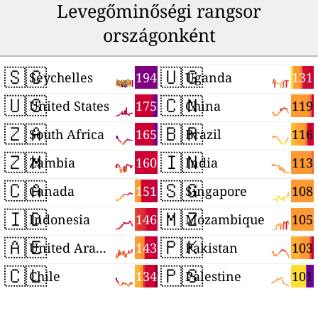
Levegőminőségi rangsor
országonként
🇸🇨
🇺🇬
194
131
Seychelles
Uganda
🇺🇸
🇨🇳
175
119
United States
China
🇿🇦
🇧🇷
165
116
South Africa
Brazil
🇿🇲
🇮🇳
160
113
Zambia
India
🇨🇦
🇸🇬
151
108
Canada
Singapore
🇮🇩
🇲🇿
146
105
Indonesia
Mozambique
🇦🇪
🇵🇰
143
103
United Arab Emirates
Pakistan
🇨🇱
🇵🇸
134
101
Chile
Palestine