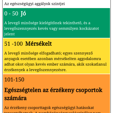
Az egészségügyi aggályok szintjei
0 - 50
Jó
A levegő minősége kielégítőnek tekinthető, és a
levegőszennyezés kevés vagy semmilyen kockázatot
jelent
51 -100
Mérsékelt
A levegő minősége elfogadható; egyes szennyező
anyagok esetében azonban mérsékelten aggodalomra
adhat okot olyan kevés ember számára, akik szokatlanul
érzékenyek a levegőszennyezésre.
101-150
Egészségtelen az érzékeny csoportok
számára
Az érzékeny csoporttagok egészségügyi hatásokat