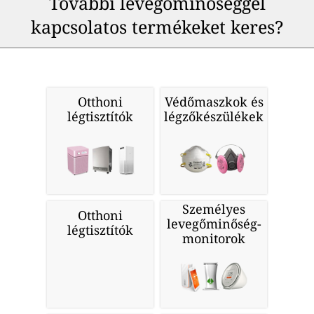
További levegőminőséggel
kapcsolatos termékeket keres?
Otthoni
Védőmaszkok és
légtisztítók
légzőkészülékek
Személyes
Otthoni
levegőminőség-
légtisztítók
monitorok