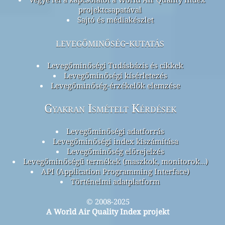
projektcsapatával
Sajtó és médiakészlet
levegőminőség-kutatás
Levegőminőségi Tudásbázis és cikkek
Levegőminőségi kísérletezés
Levegőminőség-érzékelők elemzése
Gyakran Ismételt Kérdések
Levegőminőségi adatforrás
Levegőminőségi index kiszámítása
Levegőminőség előrejelzés
Levegőminőségű termékek (maszkok, monitorok…)
API (Application Programming Interface)
Történelmi adatplatform
© 2008-2025
A World Air Quality Index projekt