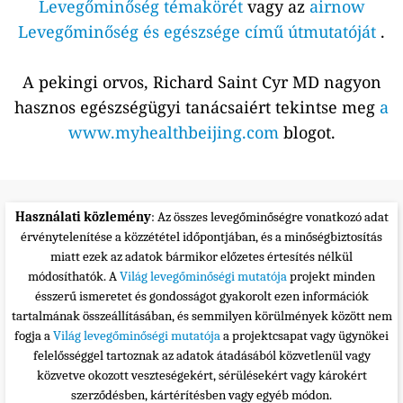
Levegőminőség témakörét
vagy az
airnow
Levegőminőség és egészsége című útmutatóját
.
A pekingi orvos, Richard Saint Cyr MD nagyon
hasznos egészségügyi tanácsaiért tekintse meg
a
www.myhealthbeijing.com
blogot.
Használati közlemény
: Az összes levegőminőségre vonatkozó adat
érvénytelenítése a közzététel időpontjában, és a minőségbiztosítás
miatt ezek az adatok bármikor előzetes értesítés nélkül
módosíthatók. A
Világ levegőminőségi mutatója
projekt minden
ésszerű ismeretet és gondosságot gyakorolt ezen információk
tartalmának összeállításában, és semmilyen körülmények között nem
fogja a
Világ levegőminőségi mutatója
a projektcsapat vagy ügynökei
felelősséggel tartoznak az adatok átadásából közvetlenül vagy
közvetve okozott veszteségekért, sérülésekért vagy károkért
szerződésben, kártérítésben vagy egyéb módon.