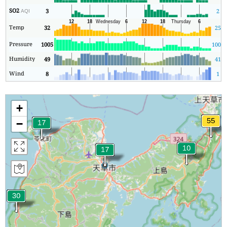
SO2
3
2
AQI
Temp
32
25
Pressure
1005
1005
Humidity
49
41
Wind
8
1
+
−