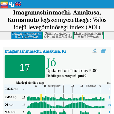
Imagamashinmachi, Amakusa,
Kumamoto
légszennyezettsége: Valós
idejű levegőminőségi index (AQI)
Imagamashinmachi,
Shiki, Kumamoto
Matsushimamachi Kyoragi
Amakusa,
天草保健所天草市
苓北志岐天草郡苓北町
五和手野天草市
Kumamoto
Imagamashinmachi, Amakusa, Kumamoto
AQI
:
Imagamashinma
Jó
17
Updated on Thursday 9:00
Elsődleges szennyező:
pm10
jelenlegi
elmúlt 2 nap
min
PM2.5
-
5
AQI
PM10
17
2
AQI
O3
16
10
AQI
NO2
1
1
AQI