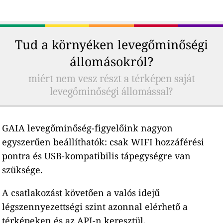
Tud a környéken levegőminőségi
állomásokról?
miért nem vesz részt a térképen saját
levegőminőségi állomással?
GAIA levegőminőség-figyelőink nagyon
egyszerűen beállíthatók: csak WIFI hozzáférési
pontra és USB-kompatibilis tápegységre van
szüksége.
A csatlakozást követően a valós idejű
légszennyezettségi szint azonnal elérhető a
térképeken és az API-n keresztül.