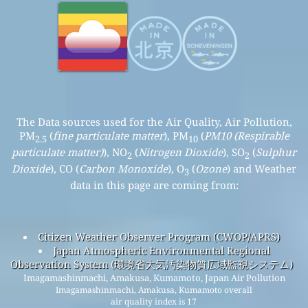
The Data sources used for the Air Quality, Air Pollution,
PM
(
fine particulate matter
), PM
(
PM10 (Respirable
2.5
10
particulate matter)
), NO
(
Nitrogen Dioxide
), SO
(
Sulphur
2
2
Dioxide
), CO (
Carbon Monoxide
), O
(
Ozone
) and Weather
3
data in this page are coming from:
Citizen Weather Observer Program (CWOP/APRS)
Japan Atmospheric Environmental Regional
Observation System (環境省大気汚染物質広域監視システム)
Imagamashinmachi, Amakusa, Kumamoto, Japan Air Pollution
Imagamashinmachi, Amakusa, Kumamoto overall
air quality index is 17