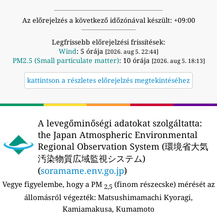
Az előrejelzés a következő időzónával készült: +09:00
Legfrissebb előrejelzési frissítések:
Wind
: 5 órája
[2026. aug 5. 22:44]
PM2.5 (Small particulate matter)
: 10 órája
[2026. aug 5. 18:13]
kattintson a részletes előrejelzés megtekintéséhez
A levegőminőségi adatokat szolgáltatta:
the Japan Atmospheric Environmental
Regional Observation System (環境省大気
汚染物質広域監視システム)
(
soramame.env.go.jp
)
Vegye figyelembe, hogy a PM
(finom részecske) mérését az
2,5
állomásról végezték:
Matsushimamachi Kyoragi,
Kamiamakusa, Kumamoto