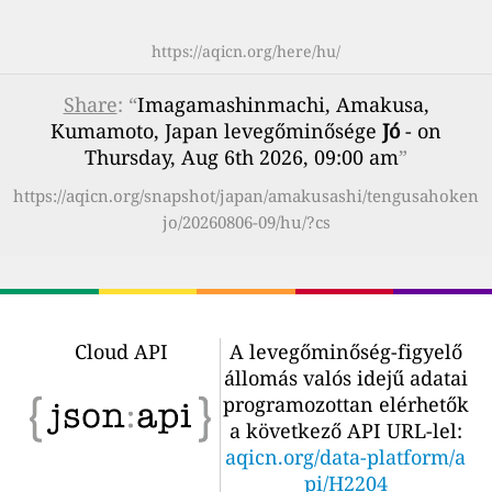
https://aqicn.org/here/hu/
Share
: “
Imagamashinmachi, Amakusa,
Kumamoto, Japan levegőminősége
Jó
- on
Thursday, Aug 6th 2026, 09:00 am
”
https://aqicn.org/snapshot/japan/amakusashi/tengusahoken
jo/20260806-09/hu/?cs
Cloud API
A levegőminőség-figyelő
állomás valós idejű adatai
programozottan elérhetők
a következő API URL-lel:
aqicn.org/data-platform/a
pi/H2204