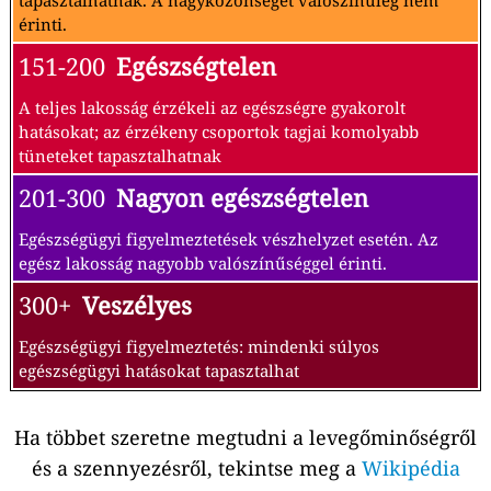
tapasztalhatnak. A nagyközönséget valószínűleg nem
érinti.
151-200
Egészségtelen
A teljes lakosság érzékeli az egészségre gyakorolt
hatásokat; az érzékeny csoportok tagjai komolyabb
tüneteket tapasztalhatnak
201-300
Nagyon egészségtelen
Egészségügyi figyelmeztetések vészhelyzet esetén. Az
egész lakosság nagyobb valószínűséggel érinti.
300+
Veszélyes
Egészségügyi figyelmeztetés: mindenki súlyos
egészségügyi hatásokat tapasztalhat
Ha többet szeretne megtudni a levegőminőségről
és a szennyezésről, tekintse meg a
Wikipédia