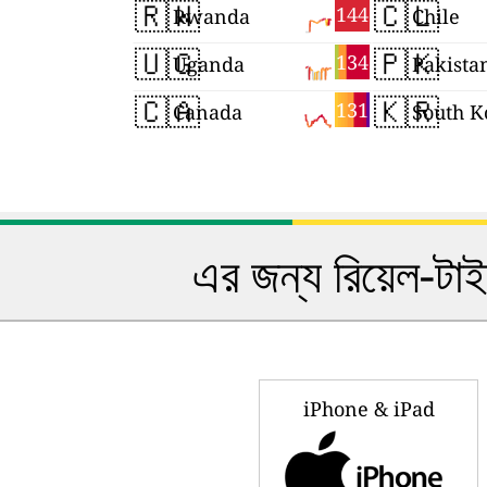
🇷🇼
🇨🇱
144
Rwanda
Chile
🇺🇬
🇵🇰
134
Uganda
Pakista
🇨🇦
🇰🇷
131
Canada
South K
এর জন্য রিয়েল-টা
iPhone & iPad