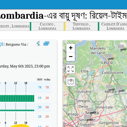
Lombardia
-এর বায়ু দূষণ: রিয়েল-টা
Calusco ,
Treviglio ,
Casirate D'adda
eriate , Lombardia
Lombardia
Lombardia
Lombardia
QI
:
Bergamo Via Meucci, Lombardia-এর রিয়েল-টাইম এয়ার কোয়ালিটি ইনডেক্স (AQI)।
+
−
rday, May 6th 2023, 23:00 pm
মিনিট
সর্বোচ্চ
78
78
19
28
39
58
28
28
12
25