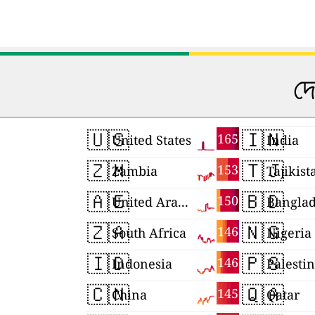
দে
🇺🇸
🇮🇳
165
United States
India
🇿🇲
🇹🇯
153
Zambia
Tajikist
🇦🇪
🇧🇩
150
United Arab Emirates
Bangla
🇿🇦
🇳🇬
146
South Africa
Nigeria
🇮🇩
🇵🇸
146
Indonesia
Palesti
🇨🇳
🇶🇦
145
China
Qatar