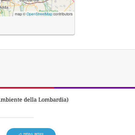
map ©
OpenStreetMap
contributors
'Ambiente della Lombardia)
এ আরও জানুন