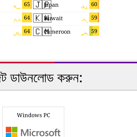
🇯🇵
🇸🇬
65
60
Japan
Singapor
🇰🇼
🇷🇴
64
59
Kuwait
Romania
🇨🇲
🇧🇬
64
59
Cameroon
Bulgaria
ইজেট ডাউনলোড করুন:
Windows PC