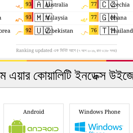
🇦🇺
🇨🇿
93
77
Australia
Czechia
🇲🇾
🇬🇭
93
77
n
Malaysia
Ghana
🇺🇿
🇹🇭
92
76
orea
Uzbekistan
Thailand
Ranking updated এক মিনিট আগে
(৭ আগ ২০২৬, রাত ৩:৪৮ সময়)
ইম এয়ার কোয়ালিটি ইনডেক্স উ
Android
Windows Phone