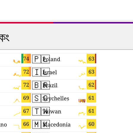
কিং
🇵🇱
🇨🇾
74
63
Poland
Cyprus
🇮🇱
🇺🇦
72
63
Israel
Ukraine
🇧🇷
🇪🇸
72
62
Brazil
Spain
🇸🇨
🇾🇹
69
61
Seychelles
Mayotte
🇹🇼
🇬🇷
67
61
Taiwan
Greece
🇲🇰
🇸🇻
66
60
ino
Macedonia
El Salvad