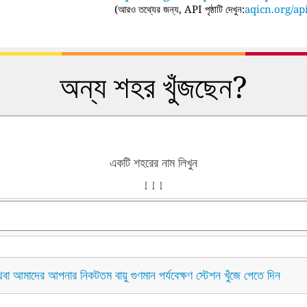
(
আরও তথ্যের জন্য, API পৃষ্ঠাটি দেখুন:
aqicn.org/api
অন্য শহর খুঁজছেন?
একটি শহরের নাম লিখুন
↓ ↓ ↓
বা আমাদের আপনার নিকটতম বায়ু গুণমান পর্যবেক্ষণ স্টেশন খুঁজে পেতে দিন