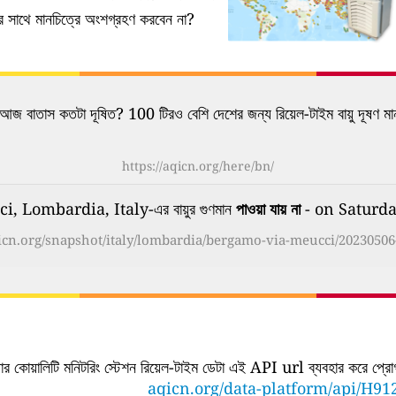
নের সাথে মানচিত্রে অংশগ্রহণ করবেন না?
আজ বাতাস কতটা দূষিত? 100 টিরও বেশি দেশের জন্য রিয়েল-টাইম বায়ু দূষণ মা
https://aqicn.org/here/bn/
Lombardia, Italy-এর বায়ুর গুণমান
পাওয়া যায় না
- on Saturda
qicn.org/snapshot/italy/lombardia/bergamo-via-meucci/20230506
ার কোয়ালিটি মনিটরিং স্টেশন রিয়েল-টাইম ডেটা এই API url ব্যবহার করে প্রোগ্র
aqicn.org/data-platform/api/H91