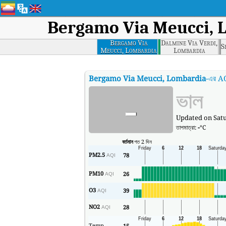
Bergamo Via Meucci, 
Bergamo Via
Dalmine Via Verdi,
S
Meucci, Lombardia
Lombardia
Bergamo Via Meucci, Lombardia
-এর A
-
ভাল
Updated on Satu
তাপমাত্রা:
-
°C
বর্তমান
গত 2 দিন
PM2.5
78
AQI
PM10
26
AQI
O3
39
AQI
NO2
28
AQI
Temp
15