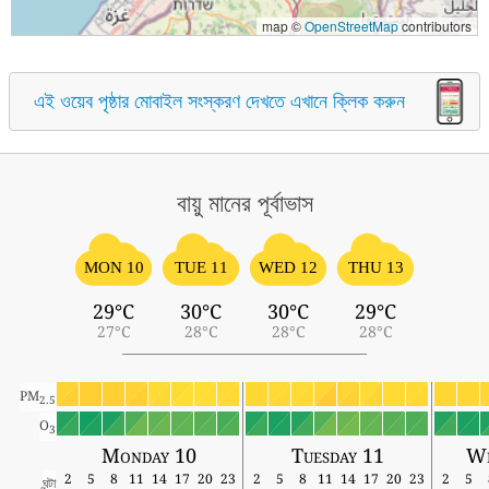
map ©
OpenStreetMap
contributors
এই ওয়েব পৃষ্ঠার মোবাইল সংস্করণ দেখতে এখানে ক্লিক করুন
বায়ু মানের পূর্বাভাস
MON 10
TUE 11
WED 12
THU 13
29°C
30°C
30°C
29°C
27°C
28°C
28°C
28°C
PM
2.5
O
3
Monday 10
Tuesday 11
We
2
5
8
11
14
17
20
23
2
5
8
11
14
17
20
23
2
5
ঘন্টা