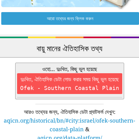
আরো তথ্যের জন্য ক্লিক করুন
বায়ু মানের ঐতিহাসিক তথ্য
ওহো... দুঃখিত, কিছু ভুল হয়েছে
দুঃখিত, ঐতিহাসিক ডেটা লোড করার সময় কিছু ভুল হয়েছে
Ofek - Southern Coastal Plain
আরও তথ্যের জন্য, ঐতিহাসিক ডেটা প্ল্যাটফর্ম দেখুন:
aqicn.org/historical/bn/#city:israel/ofek-southern-
coastal-plain
&
aqicn.org/data-platform/