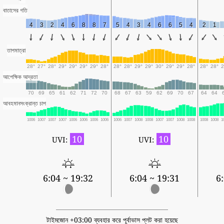
বাতাসের গতি
4
3
2
4
6
8
8
7
5
4
3
4
6
6
5
4
2
1
তাপমাত্রা
28°
27°
28°
29°
29°
29°
29°
28°
28°
28°
29°
29°
30°
29°
29°
28°
28°
28°
2
আপেক্ষিক আদ্রতা
70
69
65
61
62
71
72
70
68
67
63
59
62
69
70
67
64
64
আবহমানসংক্রান্ত চাপ
1006
1007
1007
1007
1006
1006
1006
1006
1006
1007
1008
1008
1007
1007
1008
1008
1008
1008
1
10
10
UVI:
UVI:
6:04 ~ 19:32
6:04 ~ 19:31
6
টাইমজোন +03:00 ব্যবহার করে পূর্বাভাস প্লট করা হয়েছে