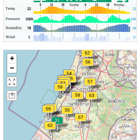
Temp
22
22
Pressure
1009
1008
Humidity
78
58
Wind
1
0
+
−