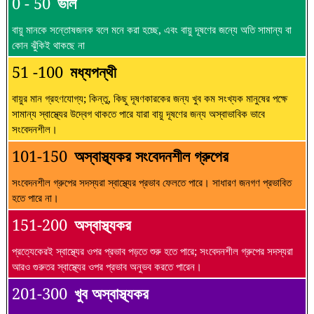
0 - 50
ভাল
বায়ু মানকে সন্তোষজনক বলে মনে করা হচ্ছে, এবং বায়ু দূষণের জন্যে অতি সামান্য বা
কোন ঝুঁকিই থাকছে না
51 -100
মধ্যপন্থী
বায়ুর মান গ্রহণযোগ্য; কিন্তু, কিছু দূষণকারকের জন্য খুব কম সংখ্যক মানুষের পক্ষে
সামান্য স্বাস্থ্যের উদ্বেগ থাকতে পারে যারা বায়ু দূষণের জন্য অস্বাভাবিক ভাবে
সংবেদনশীল।
101-150
অস্বাস্থ্যকর সংবেদনশীল গ্রুপের
সংবেদনশীল গ্রুপের সদস্যরা স্বাস্থ্যের প্রভাব ফেলতে পারে। সাধারণ জনগণ প্রভাবিত
হতে পারে না।
151-200
অস্বাস্থ্যকর
প্রত্যেকেরই স্বাস্থ্যের ওপর প্রভাব পড়তে শুরু হতে পারে; সংবেদনশীল গ্রুপের সদস্যরা
আরও গুরুতর স্বাস্থ্যের ওপর প্রভাব অনুভব করতে পারেন।
201-300
খুব অস্বাস্থ্যকর