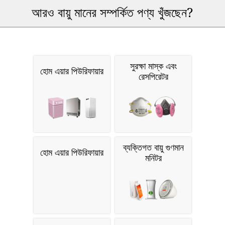
আরও বায়ু মানের সম্পর্কিত পণ্য খুঁজছেন?
সুরক্ষা মাস্ক এবং
হোম এয়ার পিউরিফায়ার
রেসপিরেটর
ব্যক্তিগত বায়ু গুণমান
হোম এয়ার পিউরিফায়ার
মনিটর