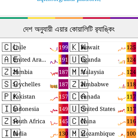
দেশ অনুযায়ী এয়ার কোয়ালিটি র‍্যাঙ্কিং
🇨🇱
🇰🇼
199
125
Chile
Kuwait
🇦🇪
🇺🇬
191
124
United Arab Emirates
Uganda
🇿🇲
🇲🇾
187
124
Zambia
Malaysia
🇸🇨
🇿🇼
187
118
Seychelles
Zimbabwe
🇵🇰
🇨🇦
157
117
Pakistan
Canada
🇮🇩
🇺🇸
149
117
Indonesia
United States
🇿🇦
🇨🇳
145
116
South Africa
China
🇮🇳
🇲🇿
130
100
India
Mozambique