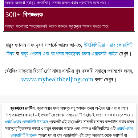
জরুরি অবস্থা স্বাস্থ্য সতর্কতা। সমগ্র জনসংখ্যার প্রভাবিত হতে পারে।
300+
বিপজ্জনক
স্বাস্থ্য সতর্কতা: প্রত্যেকেরই আরও গুরুতর স্বাস্থ্যের প্রভাব পড়তে পারে
বায়ুর গুণমান এবং দূষণ সম্পর্কে আরও জানতে,
উইকিপিডিয়া এয়ার কোয়ালিটি
বিষয়
বা
বায়ুর গুণমান এবং আপনার স্বাস্থ্যের জন্য এয়ারনাউ গাইড
দেখুন।
বেইজিং ডাক্তার রিচার্ড সেন্ট সাইর এমডির খুব দরকারী স্বাস্থ্য পরামর্শের জন্য,
www.myhealthbeijing.com
ব্লগ দেখুন।
ব্যবহারের নোটিশ
: প্রকাশনার সময় সমস্ত বায়ু গুণমান তথ্য অ-বৈধ হয় এবং গুণমান
নিশ্চিতকরণের কারণে এই তথ্যটি যে কোনও সময়ে নোটিশ ছাড়াই সংশোধন করা যেতে পারে।
ওয়ার্ল্ড এয়ার কোয়ালিটি ইনডেক্স
প্রকল্পটি এই তথ্যগুলির সামগ্রীর মধ্যে কম্পাইল করার জন্য
সমস্ত যুক্তিসঙ্গত দক্ষতা ও যত্ন ব্যবহার করেছে এবং কোনও পরিস্থিতিতে এটি
ওয়ার্ল্ড এয়ার
কোয়ালিটি ইনডেক্স
প্রকল্প দল বা তার এজেন্টগুলি এই তথ্য সরবরাহ থেকে সরাসরি বা