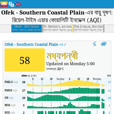
Ofek - Southern Coastal Plain
-এর বায়ু দূষণ:
রিয়েল-টাইম এয়ার কোয়ালিটি ইনডেক্স (AQI)
Ofek - Southern
Tu District, southern coastal plain
The Jubilee, Southern Coa
Coastal Plain
ישראל,היובל, מישור החוף הדרומי
ישראל,רובע טו, מישור החוף הדרומי
ישראל,אופק, מישור החוף
הדרומי
Ofek - Southern Coastal Plain
-এর AQI
:
Ofek - Southern Coastal Plain-এর 
মধ্যপন্থী
58
Updated on Monday 5:00
তাপমাত্রা:
22
°C
বর্তমান
গত 2 দিন
মিনিট
স
PM2.5
58
57
AQI
PM10
27
21
AQI
O3
29
29
AQI
NO2
5
1
AQI
SO2
2
2
AQI