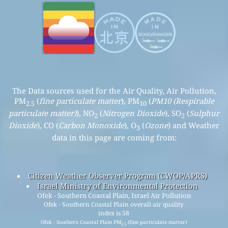
The Data sources used for the Air Quality, Air Pollution,
PM
(
fine particulate matter
), PM
(
PM10 (Respirable
2.5
10
particulate matter)
), NO
(
Nitrogen Dioxide
), SO
(
Sulphur
2
2
Dioxide
), CO (
Carbon Monoxide
), O
(
Ozone
) and Weather
3
data in this page are coming from:
Citizen Weather Observer Program (CWOP/APRS)
Israel Ministry of Environmental Protection
Ofek - Southern Coastal Plain, Israel Air Pollution
Ofek - Southern Coastal Plain overall air quality
index is 58
Ofek - Southern Coastal Plain PM
(fine particulate matter)
2.5