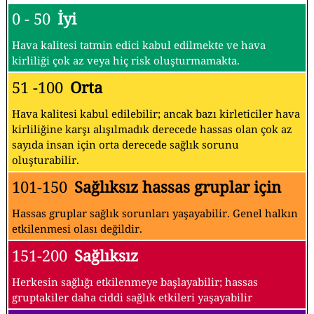
0 - 50
İyi
Hava kalitesi tatmin edici kabul edilmekte ve hava
kirliliği çok az veya hiç risk oluşturmamakta.
51 -100
Orta
Hava kalitesi kabul edilebilir; ancak bazı kirleticiler hava
kirliliğine karşı alışılmadık derecede hassas olan çok az
sayıda insan için orta derecede sağlık sorunu
oluşturabilir.
101-150
Sağlıksız hassas gruplar için
Hassas gruplar sağlık sorunları yaşayabilir. Genel halkın
etkilenmesi olası değildir.
151-200
Sağlıksız
Herkesin sağlığı etkilenmeye başlayabilir; hassas
gruptakiler daha ciddi sağlık etkileri yaşayabilir