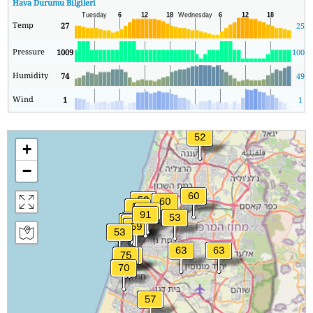
Hava Durumu Bilgileri
Temp
27
25
Pressure
1009
1008
Humidity
74
49
Wind
1
1
+
−