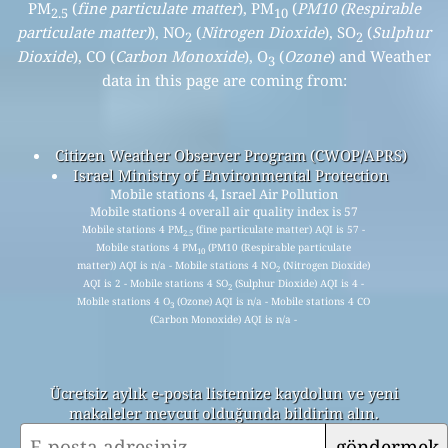
PM
(
fine particulate matter
), PM
(
PM10 (Respirable
2.5
10
particulate matter)
), NO
(
Nitrogen Dioxide
), SO
(
Sulphur
2
2
Dioxide
), CO (
Carbon Monoxide
), O
(
Ozone
) and Weather
3
data in this page are coming from:
Citizen Weather Observer Program (CWOP/APRS)
Israel Ministry of Environmental Protection
Mobile stations 4, Israel Air Pollution
Mobile stations 4 overall air quality index is 57
Mobile stations 4 PM
(fine particulate matter) AQI is 57 -
2.5
Mobile stations 4 PM
(PM10 (Respirable particulate
10
matter)) AQI is n/a - Mobile stations 4 NO
(Nitrogen Dioxide)
2
AQI is 2 - Mobile stations 4 SO
(Sulphur Dioxide) AQI is 4 -
2
Mobile stations 4 O
(Ozone) AQI is n/a - Mobile stations 4 CO
3
(Carbon Monoxide) AQI is n/a -
Ücretsiz aylık e-posta listemize kaydolun ve yeni
makaleler mevcut olduğunda bildirim alın.
göndermek