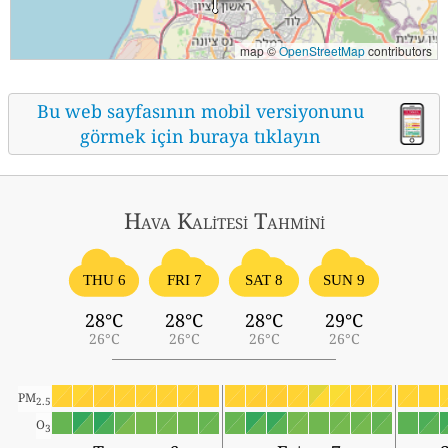
map ©
OpenStreetMap
contributors
Bu web sayfasının mobil versiyonunu
görmek için buraya tıklayın
Hava Kalitesi Tahmini
THU 6
FRI 7
SAT 8
SUN 9
28°C
28°C
28°C
29°C
26°C
26°C
26°C
26°C
PM
2.5
O
3