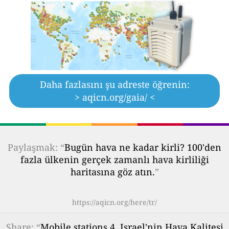
Daha fazlasını şu adreste öğrenin:
> aqicn.org/gaia/ <
Paylaşmak: “
Bugün hava ne kadar kirli? 100'den
fazla ülkenin gerçek zamanlı hava kirliliği
haritasına göz atın.
”
https://aqicn.org/here/tr/
Share
: “
Mobile stations 4, Israel'nin Hava Kalitesi