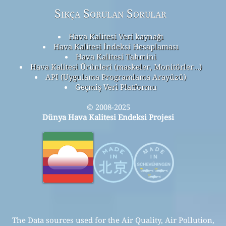
Sıkça Sorulan Sorular
Hava Kalitesi Veri kaynağı
Hava Kalitesi İndeksi Hesaplaması
Hava Kalitesi Tahmini
Hava Kalitesi Ürünleri (maskeler, Monitörler…)
API (Uygulama Programlama Arayüzü)
Geçmiş Veri Platformu
© 2008-2025
Dünya Hava Kalitesi Endeksi Projesi
The Data sources used for the Air Quality, Air Pollution,