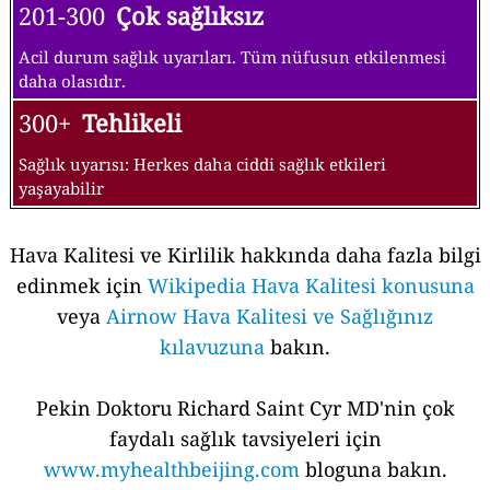
201-300
Çok sağlıksız
Acil durum sağlık uyarıları. Tüm nüfusun etkilenmesi
daha olasıdır.
300+
Tehlikeli
Sağlık uyarısı: Herkes daha ciddi sağlık etkileri
yaşayabilir
Hava Kalitesi ve Kirlilik hakkında daha fazla bilgi
edinmek için
Wikipedia Hava Kalitesi konusuna
veya
Airnow Hava Kalitesi ve Sağlığınız
kılavuzuna
bakın.
Pekin Doktoru Richard Saint Cyr MD'nin çok
faydalı sağlık tavsiyeleri için
www.myhealthbeijing.com
bloguna bakın.