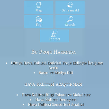
Map
Get a mask!
Faq
Search
Contact
Bu Proje Hakkında
Dünya Hava Kalitesi Endeksi Proje Ekibiyle İletişime
Geçin
Basın ve Medya Kiti
hava kalitesi araştırması
Hava Kalitesi Bilgi Tabanı ve Makaleler
Hava Kalitesi Deneyleri
Hava Kalitesi Sensörleri Analizi