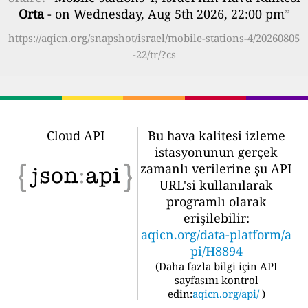
Orta
- on Wednesday, Aug 5th 2026, 22:00 pm
”
https://aqicn.org/snapshot/israel/mobile-stations-4/20260805
-22/tr/?cs
Cloud API
Bu hava kalitesi izleme
istasyonunun gerçek
zamanlı verilerine şu API
URL'si kullanılarak
programlı olarak
erişilebilir:
aqicn.org/data-platform/a
pi/H8894
(
Daha fazla bilgi için API
sayfasını kontrol
edin:
aqicn.org/api/
)