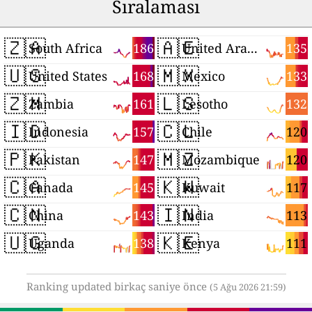
Sıralaması
🇿🇦
🇦🇪
186
135
South Africa
United Arab Emirates
🇺🇸
🇲🇽
168
133
United States
Mexico
🇿🇲
🇱🇸
161
132
Zambia
Lesotho
🇮🇩
🇨🇱
157
120
Indonesia
Chile
🇵🇰
🇲🇿
147
120
Pakistan
Mozambique
🇨🇦
🇰🇼
145
117
Canada
Kuwait
🇨🇳
🇮🇳
143
113
China
India
🇺🇬
🇰🇪
138
111
Uganda
Kenya
Ranking updated birkaç saniye önce
(5 Ağu 2026 21:59)