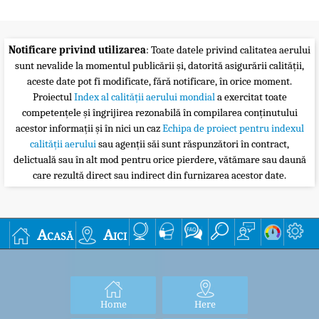
Notificare privind utilizarea
: Toate datele privind calitatea aerului
sunt nevalide la momentul publicării și, datorită asigurării calității,
aceste date pot fi modificate, fără notificare, în orice moment.
Proiectul
Index al calității aerului mondial
a exercitat toate
competențele și îngrijirea rezonabilă în compilarea conținutului
acestor informații și în nici un caz
Echipa de proiect pentru indexul
calității aerului
sau agenții săi sunt răspunzători în contract,
delictuală sau în alt mod pentru orice pierdere, vătămare sau daună
care rezultă direct sau indirect din furnizarea acestor date.
Acasă
Aici
Home
Here