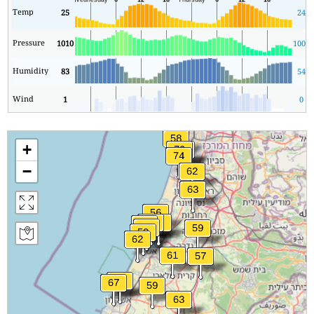
Temp
25
24
Pressure
1010
1009
Humidity
83
54
Wind
1
0
+
−