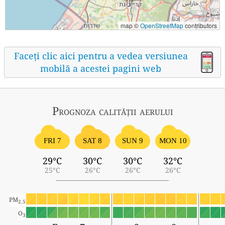
map ©
OpenStreetMap
contributors
Faceți clic aici pentru a vedea versiunea
mobilă a acestei pagini web
Prognoza calității aerului
FRI 7
SAT 8
SUN 9
MON 10
29°C
30°C
30°C
32°C
25°C
26°C
26°C
26°C
PM
2.5
O
3