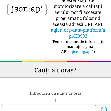
acestei stații de
monitorizare a calității
aerului pot fi accesate
programatic folosind
această adresă URL API:
aqicn.org/data-platform/a
pi/H9993
(
Pentru mai multe informații,
consultați pagina
API:
aqicn.org/api/
)
Cauți alt oraș?
Introduceți un nume de oraș
↓ ↓ ↓