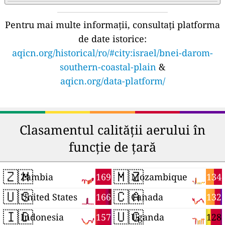
Pentru mai multe informații, consultați platforma
de date istorice:
aqicn.org/historical/ro/#city:israel/bnei-darom-
southern-coastal-plain
&
aqicn.org/data-platform/
Clasamentul calității aerului în
funcție de țară
🇿🇲
🇲🇿
169
134
Zambia
Mozambique
🇺🇸
🇨🇦
166
132
United States
Canada
🇮🇩
🇺🇬
157
128
Indonesia
Uganda