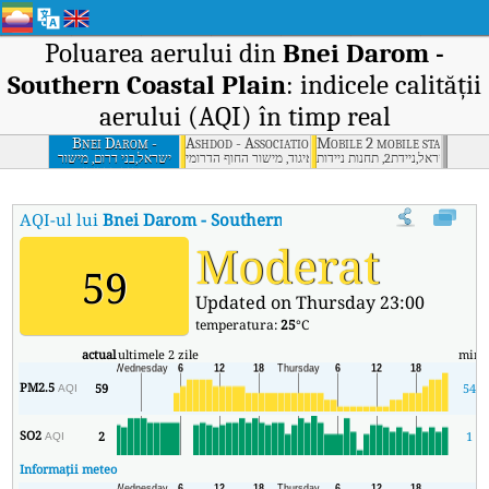
Poluarea aerului din
Bnei Darom -
Southern Coastal Plain
: indicele calității
aerului (AQI) în timp real
Bnei Darom -
Ashdod - Association, Southern Coastal Plain
Mobile 2 mobile stations
Southern Coastal
ישראל,ניידת2, תחנות ניידות
ישראל,אשדוד-איגוד, מישור החוף הדרומי
ישראל,בני דרום, מישור
החוף הדרומי
Plain
AQI-ul lui
Bnei Darom - Southern Coastal Plain
:
Indicele calită
Moderat
59
Updated on Thursday 23:00
temperatura:
25
°C
actual
ultimele 2 zile
min
PM2.5
59
54
AQI
SO2
2
1
AQI
Informații meteo