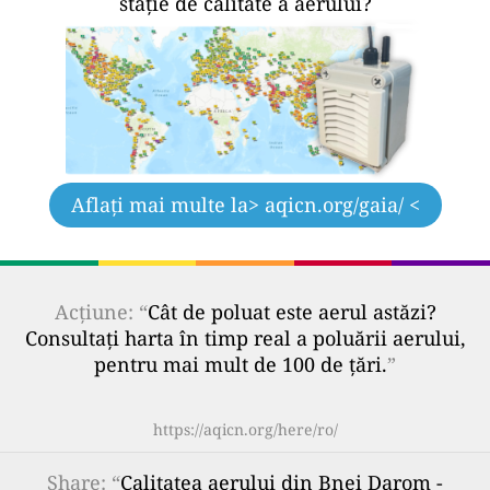
stație de calitate a aerului?
Aflați mai multe la
> aqicn.org/gaia/ <
Acțiune: “
Cât de poluat este aerul astăzi?
Consultați harta în timp real a poluării aerului,
pentru mai mult de 100 de țări.
”
https://aqicn.org/here/ro/
Share
: “
Calitatea aerului din Bnei Darom -