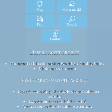
Map
Get a mask!
Faq
Search
Contact
Despre acest proiect
Contactați echipa de proiect World Air Quality Index
Kit de presă și media
cercetarea calitatii aerului
Baza de cunoștințe și articole despre calitatea
aerului
Experimentarea calității aerului
Analiza senzorilor de calitate a aerului