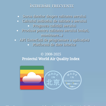
întrebări frecvente
Sursa datelor despre calitatea aerului
Calculul indicelui de calitate a aerului
Prognoza calității aerului
Produse pentru calitatea aerului (măști,
monitoare...)
API (Interfață de programare a aplicației)
Platformă de date istorice
© 2008-2025
Proiectul World Air Quality Index