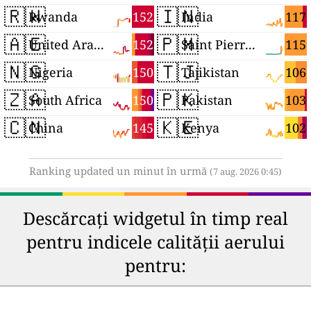
🇷🇼
🇮🇳
152
117
Rwanda
India
🇦🇪
🇵🇲
152
115
United Arab Emirates
Saint Pierre and Miquelon
🇳🇬
🇹🇯
150
106
Nigeria
Tajikistan
🇿🇦
🇵🇰
150
103
South Africa
Pakistan
🇨🇳
🇰🇪
145
102
China
Kenya
Ranking updated un minut în urmă
(7 aug. 2026 0:45)
Descărcați widgetul în timp real
pentru indicele calității aerului
pentru: