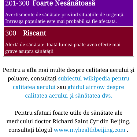
201-300
Foarte Nesănătoasă
Avertismente de sănătate privind situațiile de urgență.
Întreaga populație este mai probabil să fie afectată.
300+
Riscant
Alertă de sănătate: toată lumea poate avea efecte mai
grave asupra sănătății
Pentru a afla mai multe despre calitatea aerului și
poluare, consultați
subiectul wikipedia pentru
calitatea aerului
sau
ghidul airnow despre
calitatea aerului și sănătatea dvs.
Pentru sfaturi foarte utile de sănătate ale
medicului doctor Richard Saint Cyr din Beijing,
consultați blogul
www.myhealthbeijing.com
.