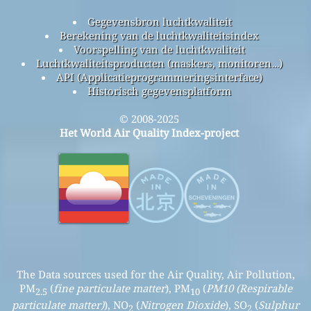
Gegevensbron luchtkwaliteit
Berekening van de luchtkwaliteitsindex
Voorspelling van de luchtkwaliteit
Luchtkwaliteitsproducten (maskers, monitoren…)
API (Applicatieprogrammeringsinterface)
Historisch gegevensplatform
© 2008-2025
Het World Air Quality Index-project
The Data sources used for the Air Quality, Air Pollution,
PM
(
fine particulate matter
), PM
(
PM10 (Respirable
2.5
10
particulate matter)
), NO
(
Nitrogen Dioxide
), SO
(
Sulphur
2
2