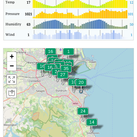
Temp
17
12
Pressure
1021
1018
Humidity
63
50
Wind
1
1
+
−