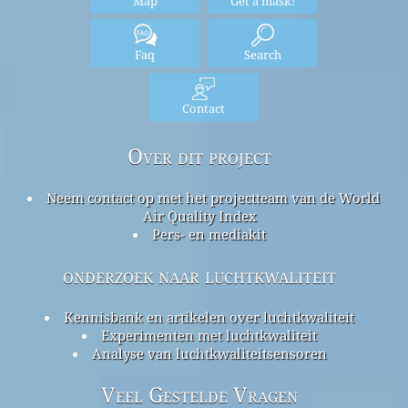
Map
Get a mask!
Faq
Search
Contact
Over dit project
Neem contact op met het projectteam van de World
Air Quality Index
Pers- en mediakit
onderzoek naar luchtkwaliteit
Kennisbank en artikelen over luchtkwaliteit
Experimenten met luchtkwaliteit
Analyse van luchtkwaliteitsensoren
Veel Gestelde Vragen