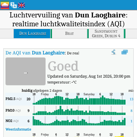
Luchtvervuiling van
Dun Laoghaire
:
realtime luchtkwaliteitsindex (AQI)
Sandymount
Dun Laoghaire
Bray
Green, Dublin 4
De AQI van
Dun Laoghaire
:
De realtime luchtkwaliteitsindex (AQI)
Goed
-
Updated on Saturday, Aug 1st 2026, 20:00 pm
temperatuur:
-
°C
huidig
afgelopen 2 dagen
min
PM2.5
20
13
AQI
PM10
9
8
AQI
NO2
6
1
AQI
Weerinformatie