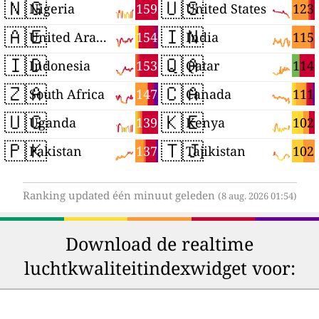
🇳🇬
🇺🇸
159
123
Nigeria
United States
🇦🇪
🇮🇳
154
115
United Arab Emirates
India
🇮🇩
🇶🇦
153
114
Indonesia
Qatar
🇿🇦
🇨🇦
147
111
South Africa
Canada
🇺🇬
🇰🇪
139
102
Uganda
Kenya
🇵🇰
🇹🇯
137
102
Pakistan
Tajikistan
Ranking updated één minuut geleden
(8 aug. 2026 01:54)
Download de realtime
luchtkwaliteitindexwidget voor: