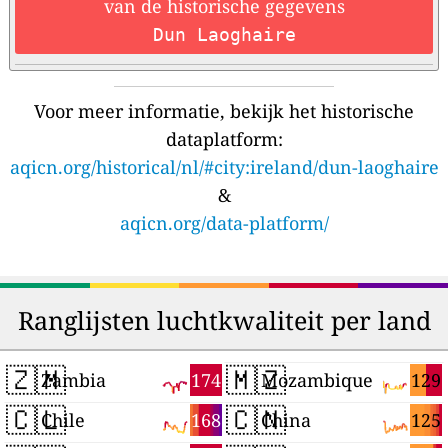
van de historische gegevens
Dun Laoghaire
Voor meer informatie, bekijk het historische
dataplatform:
aqicn.org/historical/nl/#city:ireland/dun-laoghaire
&
aqicn.org/data-platform/
Ranglijsten luchtkwaliteit per land
🇿🇲
🇲🇿
174
129
Zambia
Mozambique
🇨🇱
🇨🇳
168
125
Chile
China