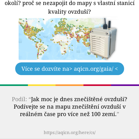
okolí?
proč se nezapojit do mapy s vlastní stanicí
kvality ovzduší?
Více se dozvíte na
> aqicn.org/gaia/ <
Podíl: “
Jak moc je dnes znečištěné ovzduší?
Podívejte se na mapu znečištění ovzduší v
reálném čase pro více než 100 zemí.
”
https://aqicn.org/here/cs/