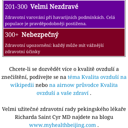
201-300
Velmi Nezdravé
Zdravotní varování při havarijních podmínkách. Celá
populace je pravděpodobněji postižena.
300+
Nebezpečný
Zdravotní upozornění: každý může mít vážnější
zdravotní účinky
Chcete-li se dozvědět více o kvalitě ovzduší a
znečištění, podívejte se na
téma Kvalita ovzduší na
wikipedii
nebo
na airnow průvodce Kvalita
ovzduší a vaše zdraví
.
Velmi užitečné zdravotní rady pekingského lékaře
Richarda Saint Cyr MD najdete na blogu
www.myhealthbeijing.com
.