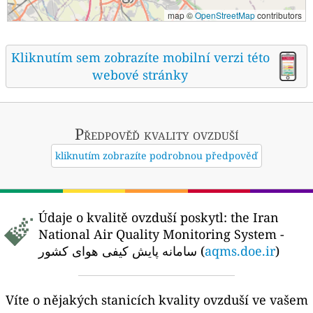
map ©
OpenStreetMap
contributors
Kliknutím sem zobrazíte mobilní verzi této
webové stránky
Předpověď kvality ovzduší
kliknutím zobrazíte podrobnou předpověď
Údaje o kvalitě ovzduší poskytl:
the Iran
National Air Quality Monitoring System -
سامانه پایش کیفی هوای کشور (
aqms.doe.ir
)
Víte o nějakých stanicích kvality ovzduší ve vašem