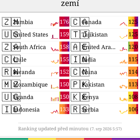
zemí
🇿🇲
🇨🇦
176
125
Zambia
Canada
🇺🇸
🇹🇯
159
125
United States
Tajikistan
🇿🇦
🇦🇪
158
120
South Africa
United Arab Emirates
🇨🇱
🇮🇳
155
115
Chile
India
🇷🇼
🇨🇳
152
114
Rwanda
China
🇲🇿
🇵🇰
150
113
Mozambique
Pakistan
🇺🇬
🇰🇪
150
108
Uganda
Kenya
🇮🇩
🇷🇸
133
106
Indonesia
Serbia
Ranking updated před minutou
(7. srp 2026 5:57)