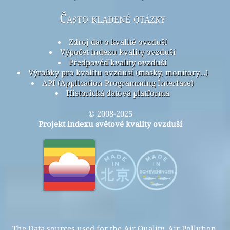
Často kladené otázky
Zdroj dat o kvalitě ovzduší
Výpočet indexu kvality ovzduší
Předpověď kvality ovzduší
Výrobky pro kvalitu ovzduší (masky, monitory…)
API (Application Programming Interface)
Historická datová platforma
© 2008-2025
Projekt indexu světové kvality ovzduší
The Data sources used for the Air Quality, Air Pollution,