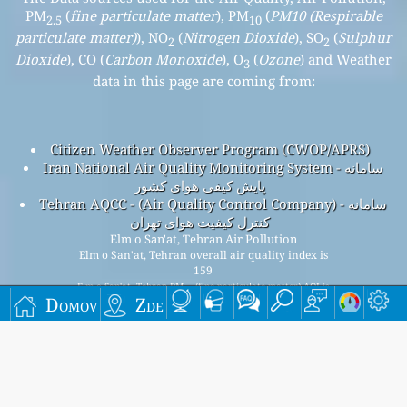
PM
(
fine particulate matter
), PM
(
PM10 (Respirable
2.5
10
particulate matter)
), NO
(
Nitrogen Dioxide
), SO
(
Sulphur
2
2
Dioxide
), CO (
Carbon Monoxide
), O
(
Ozone
) and Weather
3
data in this page are coming from:
Citizen Weather Observer Program (CWOP/APRS)
Iran National Air Quality Monitoring System - سامانه
پایش کیفی هوای کشور
Tehran AQCC - (Air Quality Control Company) - سامانه
کنترل کیفیت هوای تهران
Elm o San'at, Tehran Air Pollution
Elm o San'at, Tehran overall air quality index is
159
Elm o San'at, Tehran PM
(fine particulate matter) AQI is
2.5
Domov
Zde
159 - Elm o San'at, Tehran PM
(PM10 (Respirable
10
particulate matter)) AQI is n/a - Elm o San'at, Tehran NO
2
(Nitrogen Dioxide) AQI is 10 - Elm o San'at, Tehran SO
2
(Sulphur Dioxide) AQI is 16 - Elm o San'at, Tehran O
(Ozone)
3
AQI is n/a - Elm o San'at, Tehran CO (Carbon Monoxide) AQI
is 40 -