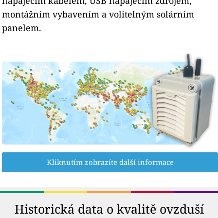
napájecím kabelem, USB napájecím zdrojem,
montážním vybavením a volitelným solárním
panelem.
Kliknutím zobrazíte další informace
Historická data o kvalitě ovzduší