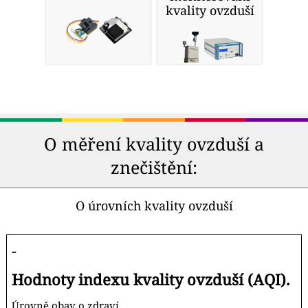
kvality ovzduší
O měření kvality ovzduší a
znečištění:
O úrovních kvality ovzduší
-
Hodnoty indexu kvality ovzduší (AQI).
Úrovně obav o zdraví