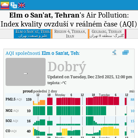
Elm o San'at, Tehran
's Air Pollution:
Index kvality ovzduší v reálném čase (AQI)
Elm o San'at, Tehran
Region 4, Tehran,
Golbarg, Tehran
Iran
گلبرگ- منطقه 8 تهران
علم و صنعت تهران
AQI společnosti
Elm o San'at, Tehran
:
Index kvality vzduchu v reá
Dobrý
-
Updated on Tuesday, Dec 23rd 2025, 12:00 pm
teplota:
-
°C
proud
poslední 2 dny
min
PM2.5
159
88
AQI
NO2
10
10
AQI
SO2
16
15
AQI
CO
40
31
AQI