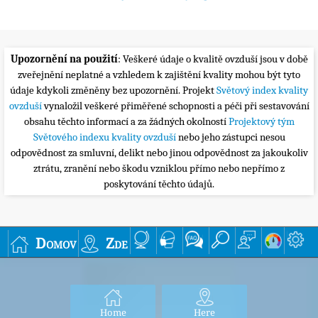
Upozornění na použití
: Veškeré údaje o kvalitě ovzduší jsou v době
zveřejnění neplatné a vzhledem k zajištění kvality mohou být tyto
údaje kdykoli změněny bez upozornění. Projekt
Světový index kvality
ovzduší
vynaložil veškeré přiměřené schopnosti a péči při sestavování
obsahu těchto informací a za žádných okolností
Projektový tým
Světového indexu kvality ovzduší
nebo jeho zástupci nesou
odpovědnost za smluvní, delikt nebo jinou odpovědnost za jakoukoliv
ztrátu, zranění nebo škodu vzniklou přímo nebo nepřímo z
poskytování těchto údajů.
Domov
Zde
Home
Here