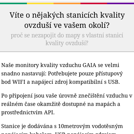
Víte o nějakých stanicích kvality
ovzduší ve vašem okolí?
proč se nezapojit do mapy s vlastní stanicí
kvality ovzduší?
Naše monitory kvality vzduchu GAIA se velmi
snadno nastavují: Potřebujete pouze přístupový
bod WIFI a napájecí zdroj kompatibilní s USB.
Po připojení jsou vaše úrovně znečištění vzduchu v
reálném čase okamžitě dostupné na mapách a
prostřednictvím API.
Stanice je dodávána s 10metrovým vodotěsným