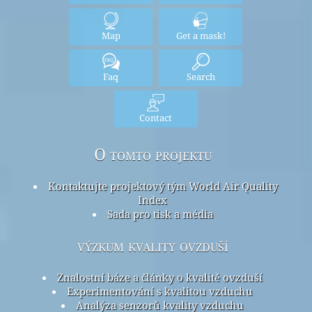
Map
Get a mask!
Faq
Search
Contact
O tomto projektu
Kontaktujte projektový tým World Air Quality
Index
Sada pro tisk a média
výzkum kvality ovzduší
Znalostní báze a články o kvalitě ovzduší
Experimentování s kvalitou vzduchu
Analýza senzorů kvality vzduchu