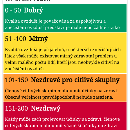
0 - 50
Dobrý
Kvalita ovzduší je považována za uspokojivou a
znečištění ovzduší představuje malé nebo žádné riziko
51 -100
Mírný
Kvalita ovzduší je přijatelná; u některých znečišťujících
látek však může existovat mírný zdravotní problém u
velmi malého počtu lidí, kteří jsou neobvykle citliví na
znečištění ovzduší.
101-150
Nezdravé pro citlivé skupiny
Členové citlivých skupin mohou mít účinky na zdraví.
Obecná veřejnost pravděpodobně nebude zasažena.
151-200
Nezdravý
Každý může začít projevovat účinky na zdraví. členové
citlivých skupin mohou mít vážnější účinky na zdraví