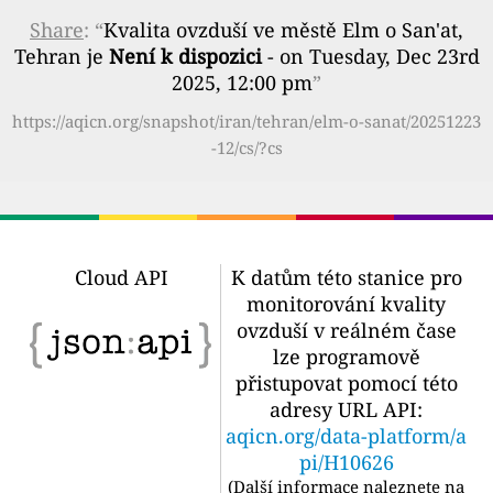
Share
: “
Kvalita ovzduší ve městě Elm o San'at,
Tehran je
Není k dispozici
- on Tuesday, Dec 23rd
2025, 12:00 pm
”
https://aqicn.org/snapshot/iran/tehran/elm-o-sanat/20251223
-12/cs/?cs
Cloud API
K datům této stanice pro
monitorování kvality
ovzduší v reálném čase
lze programově
přistupovat pomocí této
adresy URL API:
aqicn.org/data-platform/a
pi/H10626
(
Další informace naleznete na