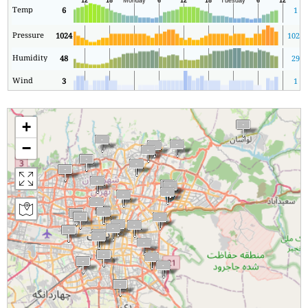
Temp
6
1
Pressure
1024
1021
Humidity
48
29
Wind
3
1
+
−