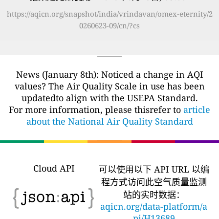
https://aqicn.org/snapshot/india/vrindavan/omex-eternity/2
0260623-09/cn/?cs
News (January 8th): Noticed a change in AQI
values? The Air Quality Scale in use has been
updatedto align with the USEPA Standard.
For more information, please thisrefer to
article
about the National Air Quality Standard
Cloud API
可以使用以下 API URL 以编
程方式访问此空气质量监测
站的实时数据：
aqicn.org/data-platform/a
pi/H13689