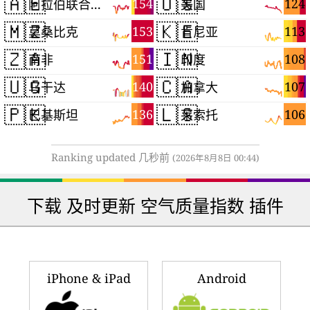
🇦🇪
🇺🇸
154
124
阿拉伯联合酋长国
美国
🇲🇿
🇰🇪
153
113
莫桑比克
肯尼亚
🇿🇦
🇮🇳
151
108
南非
印度
🇺🇬
🇨🇦
140
107
乌干达
加拿大
🇵🇰
🇱🇸
136
106
巴基斯坦
莱索托
Ranking updated 几秒前
(2026年8月8日 00:44)
下载 及时更新 空气质量指数 插件
iPhone & iPad
Android