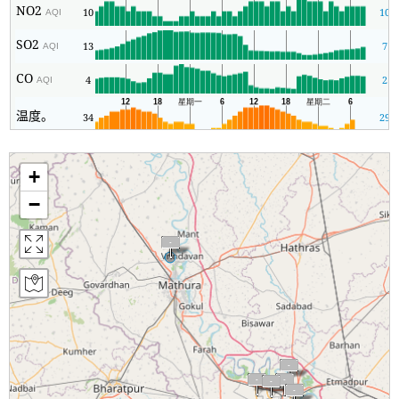
NO2
10
10
AQI
SO2
13
7
AQI
CO
4
2
AQI
温度。
34
29
+
−