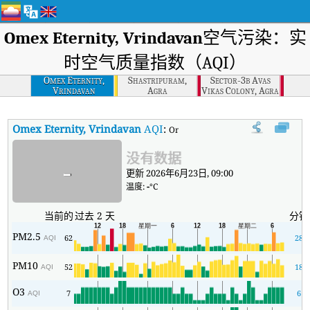
Omex Eternity, Vrindavan
空气污染：实
时空气质量指数（AQI）
Omex Eternity,
Shastripuram,
Sector-3b Avas
Vrindavan
Agra
Vikas Colony, Agra
Omex Eternity, Vrindavan
AQI
:
Omex Eternity, Vrindavan实
没有数据
-
更新 2026年6月23日, 09:00
温度:
-
°C
当前的
过去 2 天
分钟
PM2.5
62
28
AQI
PM10
52
18
AQI
O3
7
6
AQI