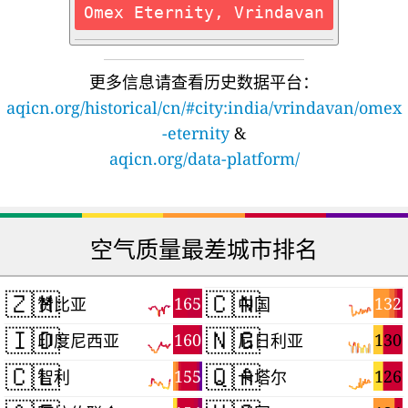
Omex Eternity, Vrindavan
更多信息请查看历史数据平台：
aqicn.org/historical/cn/#city:india/vrindavan/omex
-eternity
&
aqicn.org/data-platform/
空气质量最差城市排名
🇿🇲
🇨🇳
165
132
赞比亚
中国
🇮🇩
🇳🇬
160
130
印度尼西亚
尼日利亚
🇨🇱
🇶🇦
155
126
智利
卡塔尔