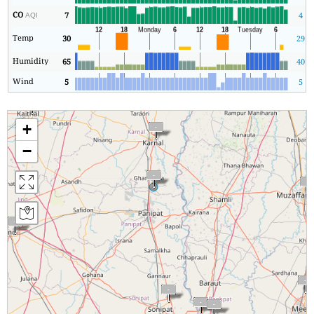
CO
7
4
AQI
Temp
30
29
Humidity
65
40
Wind
5
5
+
−