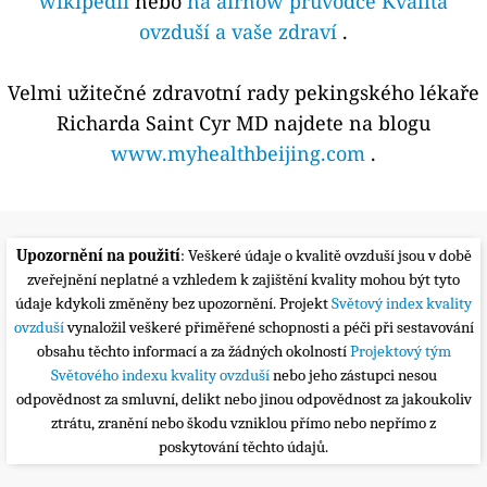
wikipedii
nebo
na airnow průvodce Kvalita
ovzduší a vaše zdraví
.
Velmi užitečné zdravotní rady pekingského lékaře
Richarda Saint Cyr MD najdete na blogu
www.myhealthbeijing.com
.
Upozornění na použití
: Veškeré údaje o kvalitě ovzduší jsou v době
zveřejnění neplatné a vzhledem k zajištění kvality mohou být tyto
údaje kdykoli změněny bez upozornění. Projekt
Světový index kvality
ovzduší
vynaložil veškeré přiměřené schopnosti a péči při sestavování
obsahu těchto informací a za žádných okolností
Projektový tým
Světového indexu kvality ovzduší
nebo jeho zástupci nesou
odpovědnost za smluvní, delikt nebo jinou odpovědnost za jakoukoliv
ztrátu, zranění nebo škodu vzniklou přímo nebo nepřímo z
poskytování těchto údajů.