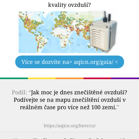
kvality ovzduší?
Více se dozvíte na
> aqicn.org/gaia/ <
Podíl: “
Jak moc je dnes znečištěné ovzduší?
Podívejte se na mapu znečištění ovzduší v
reálném čase pro více než 100 zemí.
”
https://aqicn.org/here/cs/