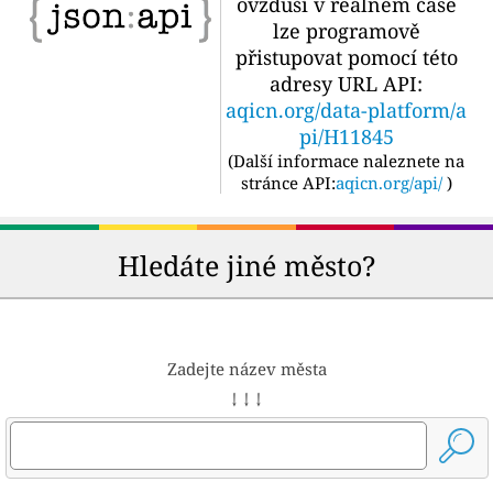
ovzduší v reálném čase
lze programově
přistupovat pomocí této
adresy URL API:
aqicn.org/data-platform/a
pi/H11845
(
Další informace naleznete na
stránce API:
aqicn.org/api/
)
Hledáte jiné město?
Zadejte název města
↓ ↓ ↓