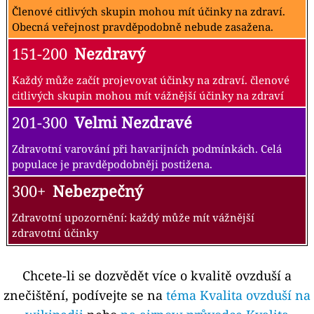
Členové citlivých skupin mohou mít účinky na zdraví.
Obecná veřejnost pravděpodobně nebude zasažena.
151-200
Nezdravý
Každý může začít projevovat účinky na zdraví. členové
citlivých skupin mohou mít vážnější účinky na zdraví
201-300
Velmi Nezdravé
Zdravotní varování při havarijních podmínkách. Celá
populace je pravděpodobněji postižena.
300+
Nebezpečný
Zdravotní upozornění: každý může mít vážnější
zdravotní účinky
Chcete-li se dozvědět více o kvalitě ovzduší a
znečištění, podívejte se na
téma Kvalita ovzduší na