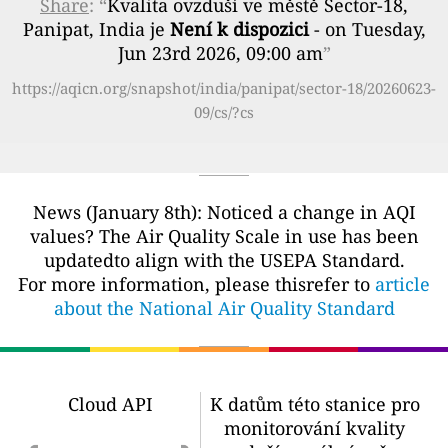
Share
: “
Kvalita ovzduší ve městě Sector-18,
Panipat, India je
Není k dispozici
- on Tuesday,
Jun 23rd 2026, 09:00 am
”
https://aqicn.org/snapshot/india/panipat/sector-18/20260623-
09/cs/?cs
News (January 8th): Noticed a change in AQI
values? The Air Quality Scale in use has been
updatedto align with the USEPA Standard.
For more information, please thisrefer to
article
about the National Air Quality Standard
Cloud API
K datům této stanice pro
monitorování kvality