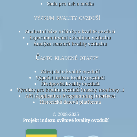
Sada pro tisk a média
výzkum kvality ovzduší
Znalostní báze a články o kvalitě ovzduší
Experimentování s kvalitou vzduchu
Analýza senzorů kvality vzduchu
Často kladené otázky
Zdroj dat o kvalitě ovzduší
Výpočet indexu kvality ovzduší
Předpověď kvality ovzduší
Výrobky pro kvalitu ovzduší (masky, monitory…)
API (Application Programming Interface)
Historická datová platforma
© 2008-2025
Projekt indexu světové kvality ovzduší