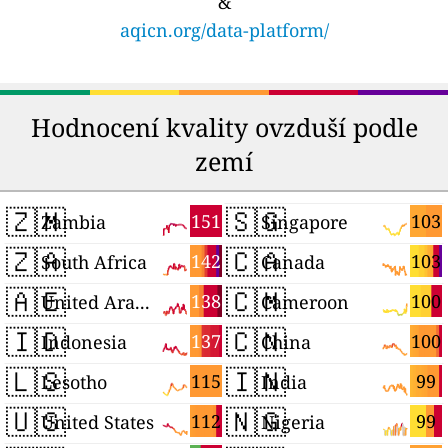
&
aqicn.org/data-platform/
Hodnocení kvality ovzduší podle
zemí
🇿🇲
🇸🇬
151
103
Zambia
Singapore
🇿🇦
🇨🇦
142
103
South Africa
Canada
🇦🇪
🇨🇲
138
100
United Arab Emirates
Cameroon
🇮🇩
🇨🇳
137
100
Indonesia
China
🇱🇸
🇮🇳
115
99
Lesotho
India
🇺🇸
🇳🇬
112
99
United States
Nigeria