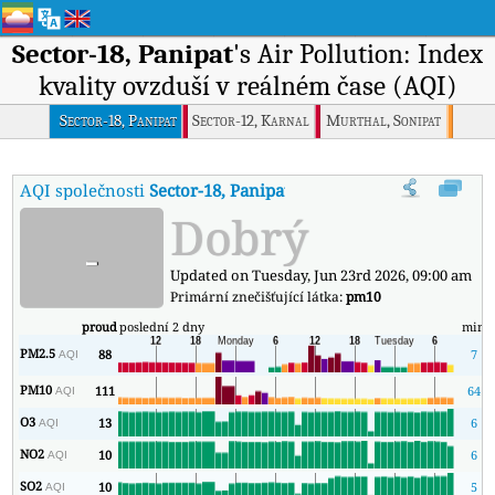
Sector-18, Panipat
's Air Pollution: Index
kvality ovzduší v reálném čase (AQI)
Sector-18, Panipat
Sector-12, Karnal
Murthal, Sonipat
AQI společnosti
Sector-18, Panipat
:
Index kvality vzduchu v reálném
Dobrý
-
Updated on Tuesday, Jun 23rd 2026, 09:00 am
Primární znečišťující látka:
pm10
proud
poslední 2 dny
min
PM2.5
88
7
AQI
PM10
111
64
AQI
O3
13
6
AQI
NO2
10
6
AQI
SO2
10
5
AQI