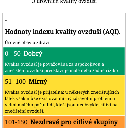
O úrovních kvality ovzduší
-
Hodnoty indexu kvality ovzduší (AQI).
Úrovně obav o zdraví
0 - 50
Dobrý
Kvalita ovzduší je považována za uspokojivou a
znečištění ovzduší představuje malé nebo žádné riziko
51 -100
Mírný
Kvalita ovzduší je přijatelná; u některých znečišťujících
látek však může existovat mírný zdravotní problém u
velmi malého počtu lidí, kteří jsou neobvykle citliví na
znečištění ovzduší.
101-150
Nezdravé pro citlivé skupiny