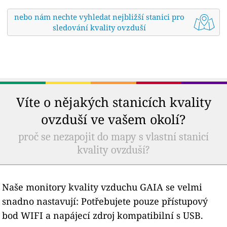
nebo nám nechte vyhledat nejbližší stanici pro
sledování kvality ovzduší
Víte o nějakých stanicích kvality
ovzduší ve vašem okolí?
proč se nezapojit do mapy s vlastní stanicí
kvality ovzduší?
Naše monitory kvality vzduchu GAIA se velmi
snadno nastavují: Potřebujete pouze přístupový
bod WIFI a napájecí zdroj kompatibilní s USB.