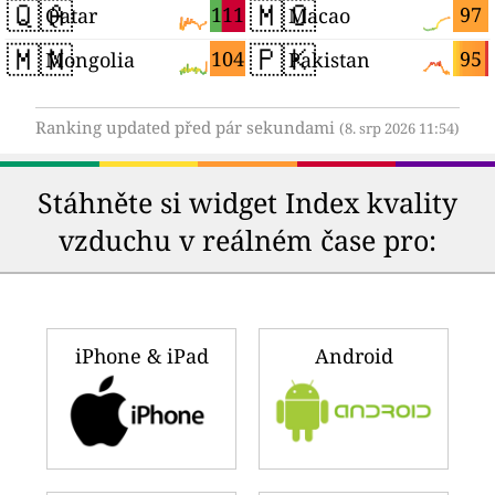
🇶🇦
🇲🇴
111
97
Qatar
Macao
🇲🇳
🇵🇰
104
95
Mongolia
Pakistan
Ranking updated před pár sekundami
(8. srp 2026 11:54)
Stáhněte si widget Index kvality
vzduchu v reálném čase pro:
iPhone & iPad
Android