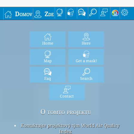
Domov
Zde
Home
Here
Map
Get a mask!
Faq
Search
Contact
O tomto projektu
Kontaktujte projektový tým World Air Quality
Index