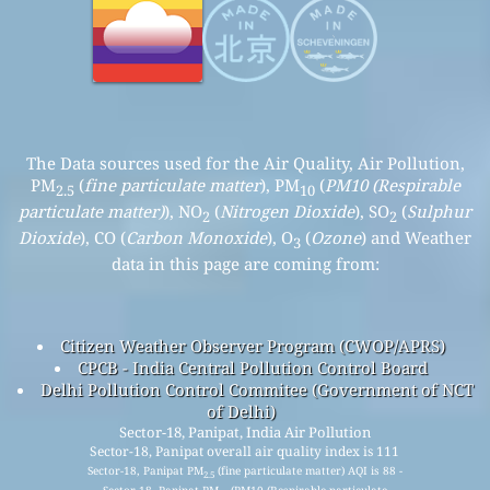
The Data sources used for the Air Quality, Air Pollution,
PM
(
fine particulate matter
), PM
(
PM10 (Respirable
2.5
10
particulate matter)
), NO
(
Nitrogen Dioxide
), SO
(
Sulphur
2
2
Dioxide
), CO (
Carbon Monoxide
), O
(
Ozone
) and Weather
3
data in this page are coming from:
Citizen Weather Observer Program (CWOP/APRS)
CPCB - India Central Pollution Control Board
Delhi Pollution Control Commitee (Government of NCT
of Delhi)
Sector-18, Panipat, India Air Pollution
Sector-18, Panipat overall air quality index is 111
Sector-18, Panipat PM
(fine particulate matter) AQI is 88 -
2.5