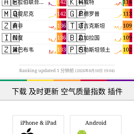
🇦🇪
🇰🇼
142
114
阿拉伯联合酋长国
科威特
🇲🇶
🇬🇵
142
113
马提尼克
瓜德罗普
🇿🇦
🇹🇯
136
109
南非
塔吉克斯坦
🇮🇳
🇧🇩
136
109
印度
孟加拉国
🇿🇼
🇵🇸
133
102
津巴布韦
巴勒斯坦领土
Ranking updated 1 分钟前
(2026年8月10日 19:04)
下载 及时更新 空气质量指数 插件
iPhone & iPad
Android