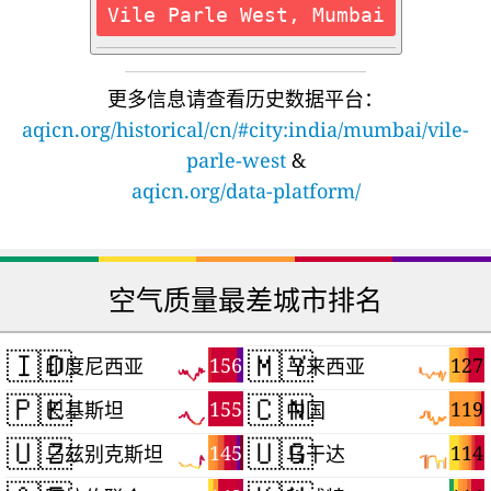
Vile Parle West, Mumbai
更多信息请查看历史数据平台：
aqicn.org/historical/cn/#city:india/mumbai/vile-
parle-west
&
aqicn.org/data-platform/
空气质量最差城市排名
🇮🇩
🇲🇾
156
127
印度尼西亚
马来西亚
🇵🇰
🇨🇳
155
119
巴基斯坦
中国
🇺🇿
🇺🇬
145
114
乌兹别克斯坦
乌干达