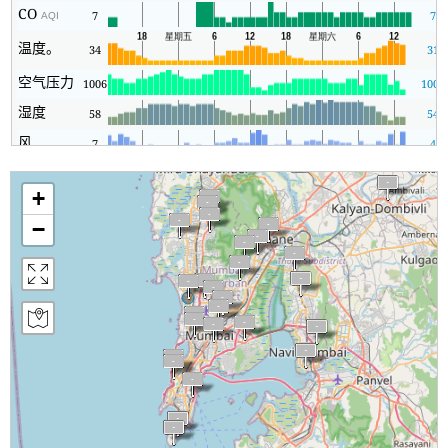
CO
7
7
AQI
温度。
34
31
空气压力
1006
1005
湿度
58
54
风
7
4
+
−