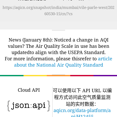
https://aqicn.org/snapshot/india/mumbai/vile-parle-west/202
60530-15/cn/?cs
News (January 8th): Noticed a change in AQI
values? The Air Quality Scale in use has been
updatedto align with the USEPA Standard.
For more information, please thisrefer to
article
about the National Air Quality Standard
Cloud API
可以使用以下 API URL 以编
程方式访问此空气质量监测
站的实时数据：
aqicn.org/data-platform/a
pi/H12455