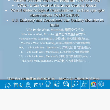
Citizen Weather Observer Program (CWOP/APRS)
CPCB - India Central Pollution Control Board
World Meteorological Organization - surface synoptic
observations (WMO-SYNOP)
U.S. Embassy and Consulates' Air Quality Monitor in
India
Vile Parle West, Mumbai, 印度空气污染
Vile Parle West, Mumbai整体空气质量指数为22。
Vile Parle West, MumbaiPM
(小颗粒物) 空气质量指数为825。
2.5
- Vile Parle West, MumbaiPM
(可吸入颗粒物) 空气质量指数为
10
999。 - Vile Parle West, MumbaiNO
(二氧化氮) 空气质量指数为
2
4。 - Vile Parle West, MumbaiSO
(二氧化硫) 空气质量指数为
2
22。 - Vile Parle West, MumbaiO
(臭氧) 空气质量指数为n/a。 -
3
Vile Parle West, MumbaiCO (一氧化碳) 空气质量指数为7。 -
注册我们的免费每月邮件列表，并在有新文章时收到通知。
首页
这里
提交
This page has been generated on Monday, Aug 10th 2026, 07:12 am CST from jp2n