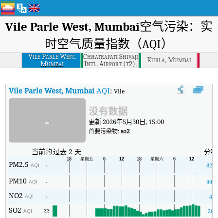
Vile Parle West, Mumbai
空气污染：实
时空气质量指数（AQI）
Vile Parle West,
Chhatrapati Shivaji
Kurla, Mumbai
Mumbai
Intl. Airport (t2),
Mumbai
Vile Parle West, Mumbai
AQI
:
Vile Parle West, Mumbai实时空气
没有数据
-
更新 2026年5月30日, 15:00
首要污染物:
so2
当前的
过去 2 天
分钟
PM2.5
-
825
AQI
PM10
-
999
AQI
NO2
-
4
AQI
SO2
22
20
AQI