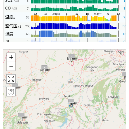
SO2
5
1
AQI
CO
7
1
AQI
温度。
35
7
空气压力
760
759
湿度
46
42
风
2
0
+
−