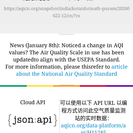
https://aqicn.org/snapshot/india/kota/shrinath-puram/20260
622-12/cn/?cs
News (January 8th): Noticed a change in AQI
values? The Air Quality Scale in use has been
updatedto align with the USEPA Standard.
For more information, please thisrefer to
article
about the National Air Quality Standard
Cloud API
可以使用以下 API URL 以编
程方式访问此空气质量监测
站的实时数据：
aqicn.org/data-platform/a
pi/H11285