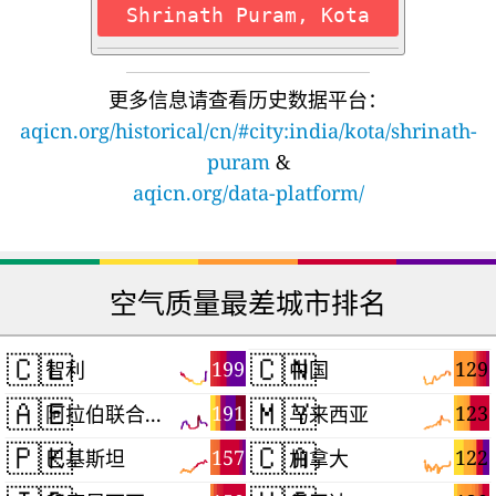
Shrinath Puram, Kota
更多信息请查看历史数据平台：
aqicn.org/historical/cn/#city:india/kota/shrinath-
puram
&
aqicn.org/data-platform/
空气质量最差城市排名
🇨🇱
🇨🇳
199
129
智利
中国
🇦🇪
🇲🇾
191
123
阿拉伯联合酋长国
马来西亚
🇵🇰
🇨🇦
157
122
巴基斯坦
加拿大