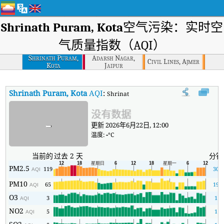
Shrinath Puram, Kota
空气污染：实时空
气质量指数（AQI）
Shrinath Puram,
Adarsh Nagar,
Civil Lines, Ajmer
Kota
Jaipur
Shrinath Puram, Kota
AQI
:
Shrinath Puram, Kota实时空气质量指数
没有数据
-
更新 2026年6月22日, 12:00
温度:
-
°C
当前的
过去 2 天
分钟
PM2.5
119
30
AQI
PM10
65
19
AQI
O3
3
1
AQI
NO2
5
1
AQI