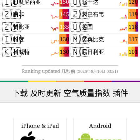
🇮🇩
🇺🇬
150
120
印度尼西亚
乌干达
🇿🇦
🇿🇼
145
119
南非
津巴布韦
🇿🇲
🇺🇸
135
118
赞比亚
美国
🇮🇳
🇲🇿
130
117
印度
莫桑比克
🇰🇼
🇳🇬
130
101
科威特
尼日利亚
Ranking updated 几秒前
(2026年8月10日 03:51)
下载 及时更新 空气质量指数 插件
iPhone & iPad
Android