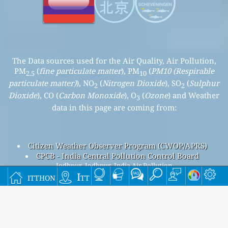
The Data sources used for the Air Quality, Air Pollution,
PM
(
fine particulate matter
), PM
(
PM10 (Respirable
2.5
10
particulate matter)
), NO
(
Nitrogen Dioxide
), SO
(
Sulphur
2
2
Dioxide
), CO (
Carbon Monoxide
), O
(
Ozone
) and Weather
3
data in this page are coming from:
Citizen Weather Observer Program (CWOP/APRS)
CPCB - India Central Pollution Control Board
Jodhpur, Jodhpur, India Air Pollution
itthon
Itt
Jodhpur, Jodhpur overall air quality index is n/a
Jodhpur, Jodhpur PM
(fine particulate matter) AQI is n/a -
2.5
Jodhpur, Jodhpur PM
(PM10 (Respirable particulate
10
matter)) AQI is n/a - Jodhpur, Jodhpur NO
(Nitrogen Dioxide)
2
AQI is n/a - Jodhpur, Jodhpur SO
(Sulphur Dioxide) AQI is n/a
2
- Jodhpur, Jodhpur O
(Ozone) AQI is n/a - Jodhpur, Jodhpur
3