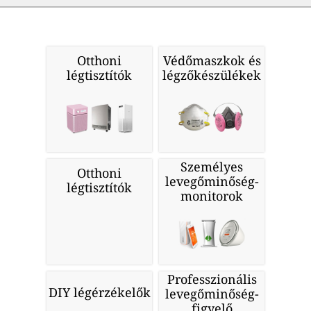
Otthoni
Védőmaszkok és
légtisztítók
légzőkészülékek
Személyes
Otthoni
levegőminőség-
légtisztítók
monitorok
Professzionális
DIY légérzékelők
levegőminőség-
figyelő