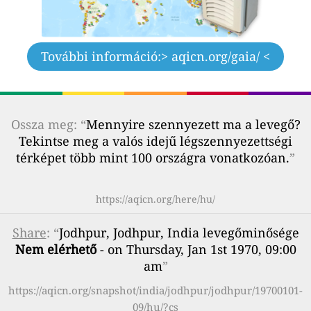
További információ:
> aqicn.org/gaia/ <
Ossza meg: “
Mennyire szennyezett ma a levegő?
Tekintse meg a valós idejű légszennyezettségi
térképet több mint 100 országra vonatkozóan.
”
https://aqicn.org/here/hu/
Share
: “
Jodhpur, Jodhpur, India levegőminősége
Nem elérhető
- on Thursday, Jan 1st 1970, 09:00
am
”
https://aqicn.org/snapshot/india/jodhpur/jodhpur/19700101-
09/hu/?cs