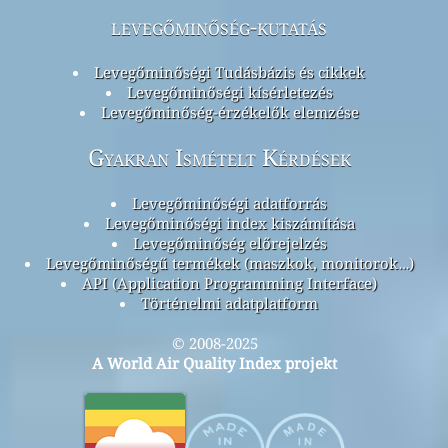
levegőminőség-kutatás
Levegőminőségi Tudásbázis és cikkek
Levegőminőségi kísérletezés
Levegőminőség-érzékelők elemzése
Gyakran Ismételt Kérdések
Levegőminőségi adatforrás
Levegőminőségi index kiszámítása
Levegőminőség előrejelzés
Levegőminőségű termékek (maszkok, monitorok…)
API (Application Programming Interface)
Történelmi adatplatform
© 2008-2025
A World Air Quality Index projekt