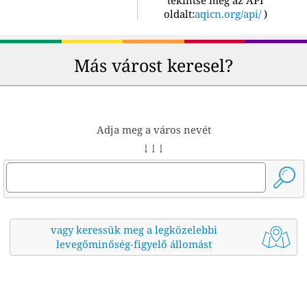
tekintse meg az API
oldalt:
aqicn.org/api/
)
Más várost keresel?
Adja meg a város nevét
↓ ↓ ↓
vagy keressük meg a legközelebbi
levegőminőség-figyelő állomást