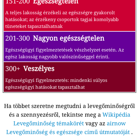
151-200
Egészségtelen
A teljes lakosság érzékeli az egészségre gyakorolt
hatásokat; az érzékeny csoportok tagjai komolyabb
tüneteket tapasztalhatnak
201-300
Nagyon egészségtelen
Egészségügyi figyelmeztetések vészhelyzet esetén. Az
egész lakosság nagyobb valószínűséggel érinti.
300+
Veszélyes
Egészségügyi figyelmeztetés: mindenki súlyos
egészségügyi hatásokat tapasztalhat
Ha többet szeretne megtudni a levegőminőségről
és a szennyezésről, tekintse meg a
Wikipédia
Levegőminőség témakörét
vagy az
airnow
Levegőminőség és egészsége című útmutatóját
.