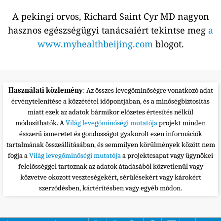
A pekingi orvos, Richard Saint Cyr MD nagyon
hasznos egészségügyi tanácsaiért tekintse meg
a
www.myhealthbeijing.com
blogot.
Használati közlemény
: Az összes levegőminőségre vonatkozó adat
érvénytelenítése a közzététel időpontjában, és a minőségbiztosítás
miatt ezek az adatok bármikor előzetes értesítés nélkül
módosíthatók. A
Világ levegőminőségi mutatója
projekt minden
ésszerű ismeretet és gondosságot gyakorolt ezen információk
tartalmának összeállításában, és semmilyen körülmények között nem
fogja a
Világ levegőminőségi mutatója
a projektcsapat vagy ügynökei
felelősséggel tartoznak az adatok átadásából közvetlenül vagy
közvetve okozott veszteségekért, sérülésekért vagy károkért
szerződésben, kártérítésben vagy egyéb módon.