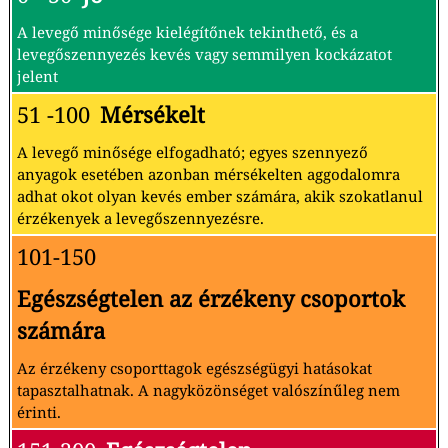
A levegő minősége kielégítőnek tekinthető, és a
levegőszennyezés kevés vagy semmilyen kockázatot
jelent
51 -100
Mérsékelt
A levegő minősége elfogadható; egyes szennyező
anyagok esetében azonban mérsékelten aggodalomra
adhat okot olyan kevés ember számára, akik szokatlanul
érzékenyek a levegőszennyezésre.
101-150
Egészségtelen az érzékeny csoportok
számára
Az érzékeny csoporttagok egészségügyi hatásokat
tapasztalhatnak. A nagyközönséget valószínűleg nem
érinti.