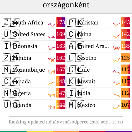
országonként
🇿🇦
🇵🇰
173
143
South Africa
Pakistan
🇺🇸
🇨🇳
169
142
United States
China
🇮🇩
🇦🇪
163
135
Indonesia
United Arab Emirates
🇿🇲
🇱🇸
162
125
Zambia
Lesotho
🇲🇿
🇨🇱
157
117
Mozambique
Chile
🇨🇦
🇰🇼
148
117
Canada
Kuwait
🇳🇬
🇮🇳
147
112
Nigeria
India
🇺🇬
🇲🇽
144
107
Uganda
Mexico
Ranking updated néhány másodperce
(2026. aug 5. 23:11)