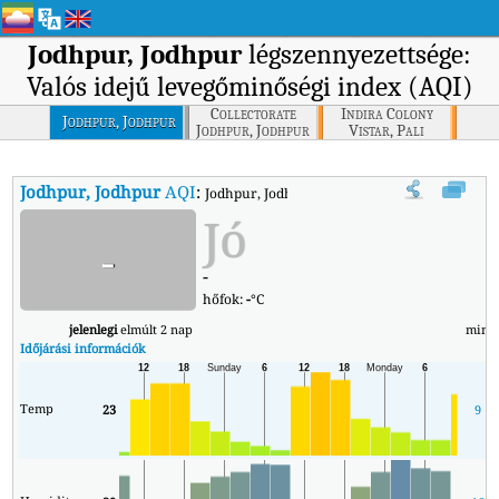
Jodhpur, Jodhpur
légszennyezettsége:
Valós idejű levegőminőségi index (AQI)
Collectorate
Indira Colony
Jodhpur, Jodhpur
Jodhpur, Jodhpur
Vistar, Pali
Jodhpur, Jodhpur
AQI
:
Jodhpur, Jodhpur valós idejű levegőminőségi i
Jó
-
-
hőfok:
-
°C
jelenlegi
elmúlt 2 nap
min
Időjárási információk
Temp
23
9