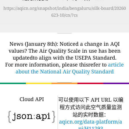
https://aqicn.org/snapshot/india/bengaluru/silk-board/20260
623-10/cn/?cs
News (January 8th): Noticed a change in AQI
values? The Air Quality Scale in use has been
updatedto align with the USEPA Standard.
For more information, please thisrefer to
article
about the National Air Quality Standard
Cloud API
可以使用以下 API URL 以编
程方式访问此空气质量监测
站的实时数据：
aqicn.org/data-platform/a
pi/H11293