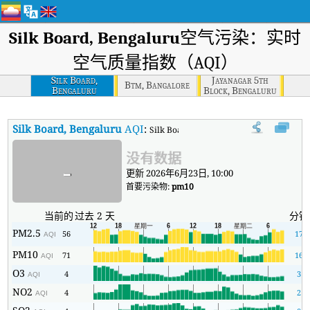
Silk Board, Bengaluru
空气污染：实时
空气质量指数（AQI）
Silk Board,
Jayanagar 5th
Btm, Bangalore
Bengaluru
Block, Bengaluru
Silk Board, Bengaluru
AQI
:
Silk Board, Bengaluru实时空气质量指
没有数据
-
更新 2026年6月23日, 10:00
首要污染物:
pm10
当前的
过去 2 天
分钟
PM2.5
56
17
AQI
PM10
71
16
AQI
O3
4
3
AQI
NO2
4
2
AQI