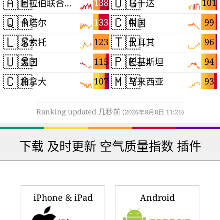
🇦🇪
🇺🇬
138
101
阿拉伯联合酋长国
乌干达
🇶🇦
🇨🇳
133
99
卡塔尔
中国
🇱🇸
🇹🇷
123
96
莱索托
土耳其
🇺🇸
🇵🇰
115
94
美国
巴基斯坦
🇨🇦
🇲🇾
107
93
加拿大
马来西亚
Ranking updated 几秒前
(2026年8月8日 11:26)
下载 及时更新 空气质量指数 插件
iPhone & iPad
Android