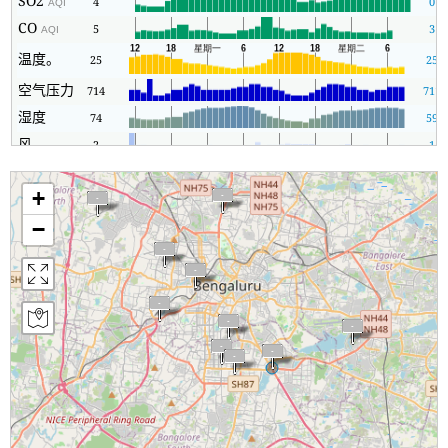
SO2
4
0
AQI
CO
5
3
AQI
温度。
25
25
空气压力
714
711
湿度
74
59
风
2
1
+
−