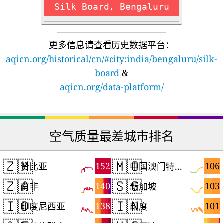
Silk Board, Bengaluru
更多信息请查看历史数据平台：
aqicn.org/historical/cn/#city:india/bengaluru/silk-
board
&
aqicn.org/data-platform/
空气质量最差城市排名
🇿🇲
🇲🇴
152
106
赞比亚
中国澳门特别行政区
🇿🇦
🇸🇬
140
103
南非
新加坡
🇮🇩
🇮🇳
138
101
印度尼西亚
印度