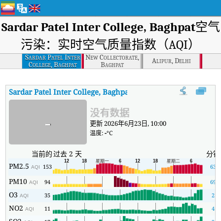
Sardar Patel Inter College, Baghpat
空气
污染：实时空气质量指数（AQI）
Sardar Patel Inter
New Collectorate,
Alipur, Delhi
College, Baghpat
Baghpat
Sardar Patel Inter College, Baghpat
AQI
:
Sardar Patel Inter 
没有数据
-
更新 2026年6月23日, 10:00
温度:
-
°C
当前的
过去 2 天
分钟
PM2.5
153
63
AQI
PM10
94
69
AQI
O3
35
2
AQI
NO2
11
4
AQI