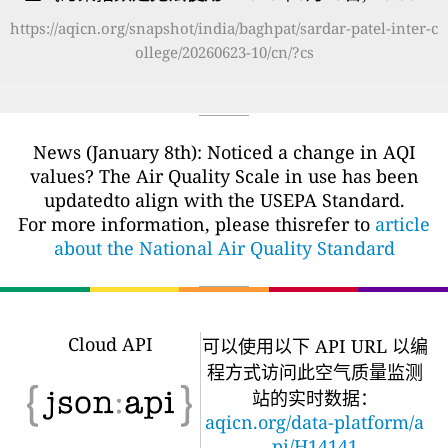
https://aqicn.org/snapshot/india/baghpat/sardar-patel-inter-c
ollege/20260623-10/cn/?cs
News (January 8th): Noticed a change in AQI
values? The Air Quality Scale in use has been
updatedto align with the USEPA Standard.
For more information, please thisrefer to
article
about the National Air Quality Standard
Cloud API
可以使用以下 API URL 以编
程方式访问此空气质量监测
站的实时数据：
aqicn.org/data-platform/a
pi/H14141