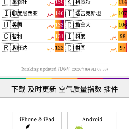
🇱🇸
🇰🇼
150
114
莱索托
科威特
🇮🇩
🇹🇯
146
107
印度尼西亚
塔吉克斯坦
🇺🇸
🇨🇦
132
106
美国
加拿大
🇨🇱
🇮🇳
131
98
智利
印度
🇷🇼
🇨🇳
122
97
卢旺达
中国
Ranking updated 几秒前
(2026年8月9日 08:53)
下载 及时更新 空气质量指数 插件
iPhone & iPad
Android