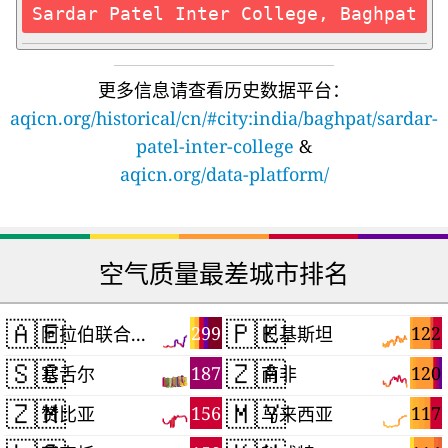
Sardar Patel Inter College, Baghpat
更多信息请查看历史数据平台：
aqicn.org/historical/cn/#city:india/baghpat/sardar-
patel-inter-college
&
aqicn.org/data-platform/
空气质量最差城市排名
🇦🇪
🇵🇰
299
122
阿拉伯联合酋长国
巴基斯坦
🇸🇨
🇿🇦
187
120
塞舌尔
南非
🇿🇲
🇲🇾
156
117
赞比亚
马来西亚