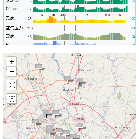
SO2
17
2
AQI
CO
12
1
AQI
温度。
25
22
空气压力
740
740
湿度
43
36
风
3
0
+
−