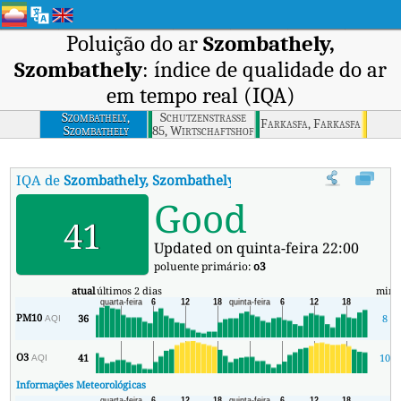
Poluição do ar
Szombathely,
Szombathely
: índice de qualidade do ar
em tempo real (IQA)
Szombathely,
Schutzenstrasse
Farkasfa, Farkasfa
Szombathely
85, Wirtschaftshof
Der Gemeinde
IQA de
Szombathely, Szombathely
:
Índice de Qualidade do Ar (IQ
Good
41
Updated on quinta-feira 22:00
poluente primário:
o3
atual
últimos 2 dias
min
PM10
36
8
AQI
O3
41
10
AQI
Informações Meteorológicas