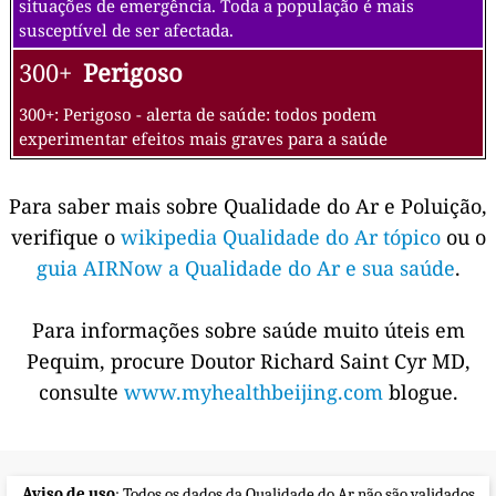
situações de emergência. Toda a população é mais
susceptível de ser afectada.
300+
Perigoso
300+: Perigoso - alerta de saúde: todos podem
experimentar efeitos mais graves para a saúde
Para saber mais sobre Qualidade do Ar e Poluição,
verifique o
wikipedia Qualidade do Ar tópico
ou o
guia AIRNow a Qualidade do Ar e sua saúde
.
Para informações sobre saúde muito úteis em
Pequim, procure Doutor Richard Saint Cyr MD,
consulte
www.myhealthbeijing.com
blogue.
Aviso de uso
: Todos os dados da Qualidade do Ar não são validados