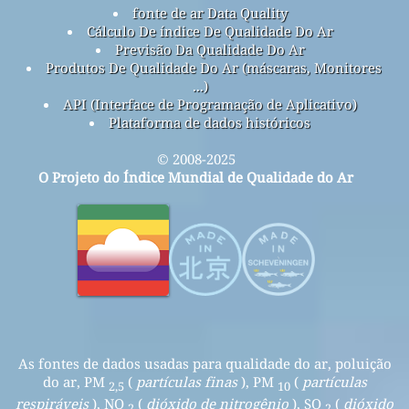
fonte de ar Data Quality
Cálculo De índice De Qualidade Do Ar
Previsão Da Qualidade Do Ar
Produtos De Qualidade Do Ar (máscaras, Monitores
...)
API (Interface de Programação de Aplicativo)
Plataforma de dados históricos
© 2008-2025
O Projeto do Índice Mundial de Qualidade do Ar
As fontes de dados usadas para qualidade do ar, poluição
do ar, PM
(
partículas finas
), PM
(
partículas
2,5
10
respiráveis
), NO
(
dióxido de nitrogênio
), SO
(
dióxido
2
2