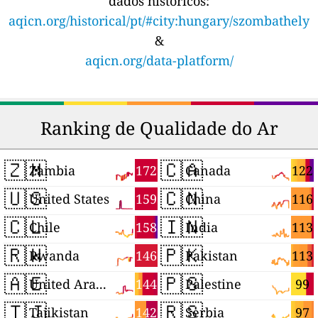
dados históricos:
aqicn.org/historical/pt/#city:hungary/szombathely
&
aqicn.org/data-platform/
Ranking de Qualidade do Ar
🇿🇲
🇨🇦
172
122
Zambia
Canada
🇺🇸
🇨🇳
159
116
United States
China
🇨🇱
🇮🇳
158
113
Chile
India
🇷🇼
🇵🇰
146
113
Rwanda
Pakistan
🇦🇪
🇵🇸
144
99
United Arab Emirates
Palestine
🇹🇯
🇷🇸
142
97
Tajikistan
Serbia