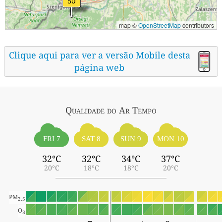
map ©
OpenStreetMap
contributors
Clique aqui para ver a versão Mobile desta
página web
Qualidade do Ar
Tempo
FRI 7
SAT 8
SUN 9
MON 10
32°C
32°C
34°C
37°C
20°C
18°C
18°C
20°C
PM
2.5
O
3