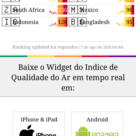
🇿🇦
🇲🇽
136
96
South Africa
Mexico
🇮🇩
🇧🇩
128
95
Indonesia
Bangladesh
Ranking updated há segundos
(7 de Ago de 2026 04:44)
Baixe o Widget do Indice de
Qualidade do Ar em tempo real
em:
iPhone & iPad
Android