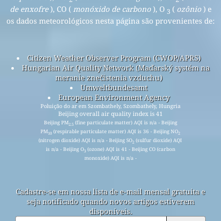
de enxofre
), CO (
monóxido de carbono
), O
(
ozônio
) e
3
os dados meteorológicos nesta página são provenientes de:
Citizen Weather Observer Program (CWOP/APRS)
Hungarian Air Quality Network (Maďarský systém na
meranie znečistenia vzduchu)
Umweltbundesamt
European Environment Agency
Poluição do ar em Szombathely, Szombathely, Hungria
Beijing overall air quality index is 41
Beijing PM
(fine particulate matter) AQI is n/a - Beijing
2.5
PM
(respirable particulate matter) AQI is 36 - Beijing NO
10
2
(nitrogen dioxide) AQI is n/a - Beijing SO
(sulfur dioxide) AQI
2
is n/a - Beijing O
(ozone) AQI is 41 - Beijing CO (carbon
3
monoxide) AQI is n/a -
Cadastre-se em nossa lista de e-mail mensal gratuita e
seja notificado quando novos artigos estiverem
disponíveis.