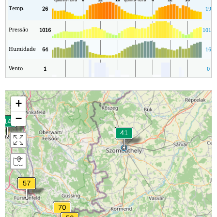
Temp.
26
19
Pressão
1016
1013
Humidade
64
16
Vento
1
0
+
−