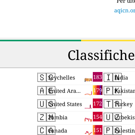
Per ult
aqicn.or
Classifiche
🇸🇨
🇮🇳
183
Seychelles
India
🇦🇪
🇵🇰
179
United Arab Emirates
Pakista
🇺🇸
🇹🇷
172
United States
Turkey
🇿🇲
🇺🇿
154
Zambia
Uzbekis
🇨🇦
🇵🇸
151
Canada
Palesti