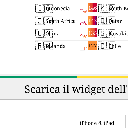
🇮🇩
🇰🇷
146
Indonesia
South K
🇿🇦
🇶🇦
142
South Africa
Qatar
🇨🇳
🇸🇰
135
China
Slovaki
🇷🇼
🇨🇱
127
Rwanda
Chile
Scarica il widget dell
iPhone & iPad