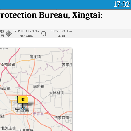
17:02
rotection Bureau, Xingtai
:
)
azhuang
ironmental Protection Bureau, Shijiazhuang
INDIVIDUA LA CITTà
CERCA UN'ALTRA
保局
PIù VICINA
CITTà
(AQI) di Ningjin County Environmental Protection Bureau, Xingtai.