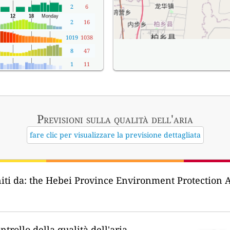
2
6
2
16
1019
1038
8
47
1
11
Previsioni sulla qualità dell'aria
fare clic per visualizzare la previsione dettagliata
iti da:
the Hebei Province Environment Prote
ntrollo della qualità dell'aria