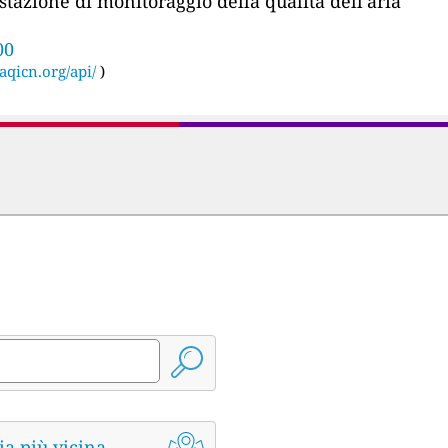
stazione di monitoraggio della qualità dell'aria
00
aqicn.org/api/
)
ia più vicina