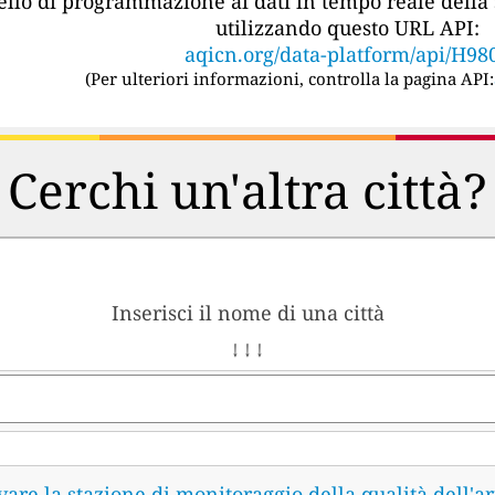
vello di programmazione ai dati in tempo reale della 
utilizzando questo URL API:
aqicn.org/data-platform/api/H98
(
Per ulteriori informazioni, controlla la pagina API:
Cerchi un'altra città?
Inserisci il nome di una città
↓ ↓ ↓
vare la stazione di monitoraggio della qualità dell'ar