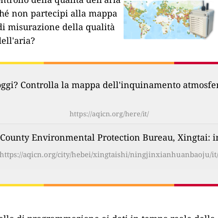
hé non partecipi alla mappa
di misurazione della qualità
dell'aria?
oggi? Controlla la mappa dell'inquinamento atmosferi
https://aqicn.org/here/it/
ounty Environmental Protection Bureau, Xingtai: ind
https://aqicn.org/city/hebei/xingtaishi/ningjinxianhuanbaoju/it