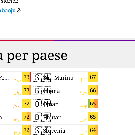
storici:
anbaoju
&
ia per paese
🇸🇲
🇳🇵
73
67
Russian Federation
San Marino
Nepal
🇬🇭
🇯🇵
73
66
Ghana
Japan
🇴🇲
🇭🇷
72
65
Oman
Croatia
🇧🇹
🇰🇪
72
65
n
Bhutan
Kenya
🇸🇮
🇨🇿
72
64
Slovenia
Czechia