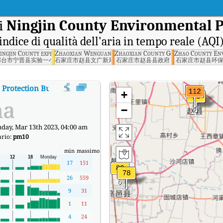
i
Ningjin County Environmental P
indice di qualità dell'aria in tempo reale (AQI
nment, Xingtai
ingjin County experiment a small, Xingtai
Zhaoxian Wenguang New Bureau, Shijiazhuang
Zhaoxian County Government, Shiji
Zhao County Env
邢台市宁晋县实验一小
石家庄市赵县文广新局
石家庄市赵县县政府
石家庄市赵县环
Protection Bureau, Xingtai
:
Indice di qualità dell'aria in tempo reale 
+
na
−
ay, Mar 13th 2023, 04:00 am
ario:
pm10
min
massimo
17
151
26
559
9
31
1
11
4
24