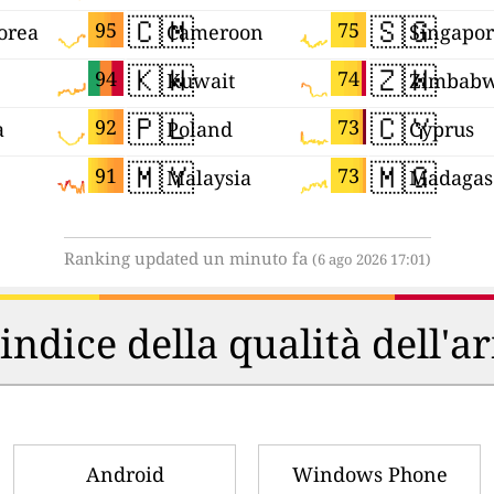
🇨🇲
🇸🇬
95
75
orea
Cameroon
Singapo
🇰🇼
🇿🇼
94
74
Kuwait
Zimbab
🇵🇱
🇨🇾
92
73
a
Poland
Cyprus
🇲🇾
🇲🇬
91
73
Malaysia
Madagas
Ranking updated un minuto fa
(6 ago 2026 17:01)
'indice della qualità dell'a
Android
Windows Phone