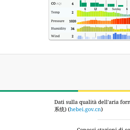
CO
4
AQI
Temp
2
Pressure
1020
Humidity
34
Wind
2
Dati sulla qualità dell'aria forn
系统) (
hebei.gov.cn
)
Conosci stazioni di co