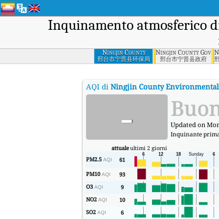
Inquinamento atmosferico d
Ningjin County
Ningjin County Gover
N
Environmental
邢台市宁晋县环保局
邢台市宁晋县政府
Protection Bureau,
Xingtai
AQI di
Ningjin County Environmental 
-
Buo
Updated on Mond
Inquinante prim
attuale
ultimi 2 giorni
PM2.5
61
AQI
PM10
93
AQI
O3
9
AQI
NO2
10
AQI
SO2
6
AQI