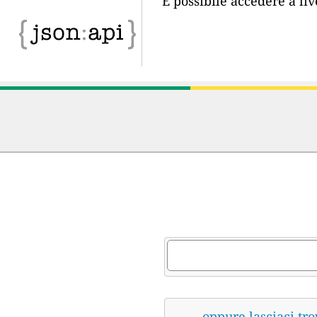
È possibile accedere a li
oppure lasciaci tro