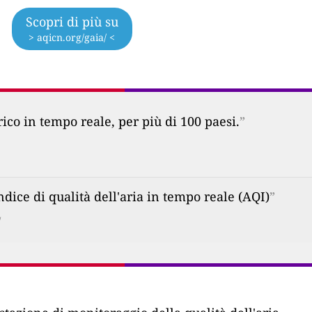
Scopri di più su
> aqicn.org/gaia/ <
co in tempo reale, per più di 100 paesi.
”
ice di qualità dell'aria in tempo reale (AQI)
”
/