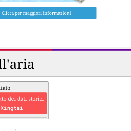
Clicca per maggiori informazioni
ll'aria
liato
o dei dati storici
 Xingtai