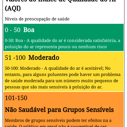
(AQI)
Níveis de preocupação de saúde
0 - 50
Boa
0-50: Boa - A qualidade do ar é considerada satisfatória, a
poluição do ar representa pouco ou nenhum risco
51 -100
Moderado
50-100: Moderado - A qualidade do ar é aceitável; No
entanto, para alguns poluentes pode haver um problema
de saúde moderada para um número muito pequeno de
pessoas que são mais sensíveis à poluição do ar.
101-150
Não Saudável para Grupos Sensíveis
Membros de grupos sensíveis podem ter efeitos na a
saúde. O público em geral não é susceptível de ser