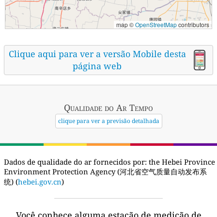
map ©
OpenStreetMap
contributors
Clique aqui para ver a versão Mobile desta
página web
Qualidade do Ar
Tempo
clique para ver a previsão detalhada
Dados de qualidade do ar fornecidos por:
the Hebei Province
Environment Protection Agency (河北省空气质量自动发布系
统) (
hebei.gov.cn
)
Você conhece alguma estação de medição de