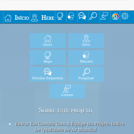
Início
Here
Início
Here
Mapa
Máscara
Dúvidas frequentes
Pesquisar
Contato
Sobre este projeto
Entrar Em Contato Com A Equipe Do Projeto índice
De Qualidade De Ar Mundial