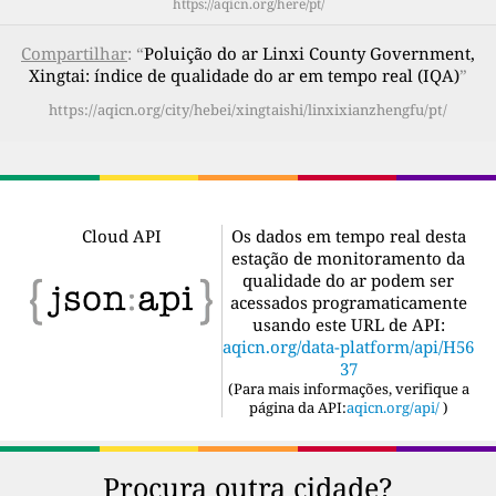
https://aqicn.org/here/pt/
Compartilhar
: “
Poluição do ar Linxi County Government,
Xingtai: índice de qualidade do ar em tempo real (IQA)
”
https://aqicn.org/city/hebei/xingtaishi/linxixianzhengfu/pt/
Cloud API
Os dados em tempo real desta
estação de monitoramento da
qualidade do ar podem ser
acessados programaticamente
usando este URL de API:
aqicn.org/data-platform/api/H56
37
(
Para mais informações, verifique a
página da API:
aqicn.org/api/
)
Procura outra cidade?