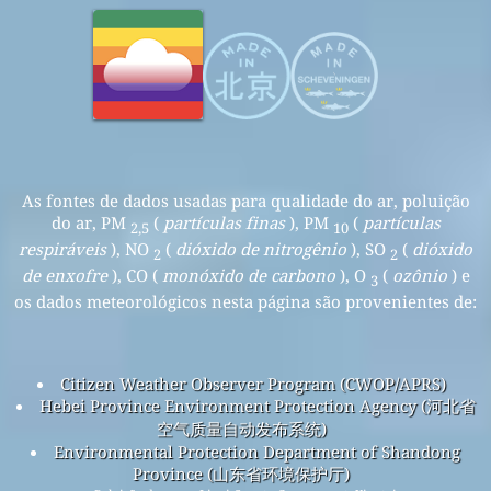
As fontes de dados usadas para qualidade do ar, poluição
do ar, PM
(
partículas finas
), PM
(
partículas
2,5
10
respiráveis
), NO
(
dióxido de nitrogênio
), SO
(
dióxido
2
2
de enxofre
), CO (
monóxido de carbono
), O
(
ozônio
) e
3
os dados meteorológicos nesta página são provenientes de:
Citizen Weather Observer Program (CWOP/APRS)
Hebei Province Environment Protection Agency (河北省
空气质量自动发布系统)
Environmental Protection Department of Shandong
Province (山东省环境保护厅)