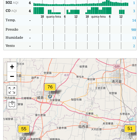
SO2
4
1
AQI
CO
4
3
AQI
Temp.
-
14
Pressão
-
988
Humidade
-
13
Vento
-
2
+
−