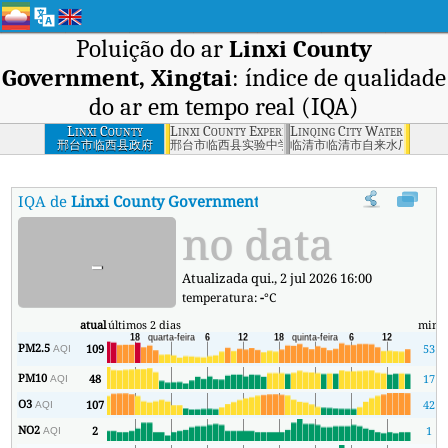
Poluição do ar
Linxi County
Government, Xingtai
: índice de qualidade
do ar em tempo real (IQA)
Linxi County
Linxi County Experimental Middle School, Xin
Linqing City Waterworks, 
Government,
邢台市临西县政府
邢台市临西县实验中学
临清市临清市自来水厂
Xingtai
IQA de
Linxi County Government, Xingtai
:
Índice de Qualidade 
no data
-
Atualizada qui., 2 jul 2026 16:00
temperatura:
-
°C
atual
últimos 2 dias
min
m
PM2.5
109
53
AQI
PM10
48
17
AQI
O3
107
42
AQI
NO2
2
1
AQI