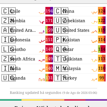
🇨🇱
🇨🇳
194
124
Chile
China
🇿🇲
🇺🇿
171
122
Zambia
Uzbekistan
🇦🇪
🇺🇸
159
119
United Arab Emirates
United States
🇮🇩
🇵🇰
151
114
Indonesia
Pakistan
🇱🇸
🇶🇦
149
114
Lesotho
Qatar
🇿🇦
🇹🇯
149
113
South Africa
Tajikistan
🇮🇳
🇲🇾
140
110
India
Malaysia
🇺🇬
🇹🇷
131
99
Uganda
Turkey
Ranking updated há segundos
(9 de Ago de 2026 03:06)