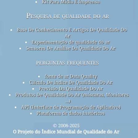
Kit Para Mídia E Imprensa
Pesquisa de qualidade do ar
Base De Conhecimento E Artigos De Qualidade Do
Ar
Experimentação de qualidade do ar
Sensores De Análise Da Qualidade Do Ar
perguntas frequentes
fonte de ar Data Quality
Cálculo De índice De Qualidade Do Ar
Previsão Da Qualidade Do Ar
Produtos De Qualidade Do Ar (máscaras, Monitores
...)
API (Interface de Programação de Aplicativo)
Plataforma de dados históricos
© 2008-2025
O Projeto do Índice Mundial de Qualidade do Ar