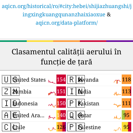
aqicn.org/historical/ro/#city:hebei/shijiazhuangshi/j
ingxingkuangqunanzhaixiaoxue
&
aqicn.org/data-platform/
Clasamentul calității aerului în
funcție de țară
🇺🇸
🇷🇼
154
118
United States
Rwanda
🇿🇲
🇮🇳
151
113
Zambia
India
🇮🇩
🇵🇰
150
111
Indonesia
Pakistan
🇦🇪
🇶🇦
140
95
United Arab Emirates
Qatar
🇨🇱
🇵🇸
126
95
Chile
Palestine