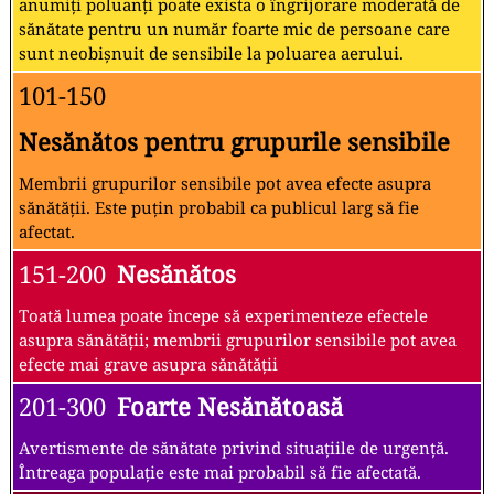
anumiți poluanți poate exista o îngrijorare moderată de
sănătate pentru un număr foarte mic de persoane care
sunt neobișnuit de sensibile la poluarea aerului.
101-150
Nesănătos pentru grupurile sensibile
Membrii grupurilor sensibile pot avea efecte asupra
sănătății. Este puțin probabil ca publicul larg să fie
afectat.
151-200
Nesănătos
Toată lumea poate începe să experimenteze efectele
asupra sănătății; membrii grupurilor sensibile pot avea
efecte mai grave asupra sănătății
201-300
Foarte Nesănătoasă
Avertismente de sănătate privind situațiile de urgență.
Întreaga populație este mai probabil să fie afectată.