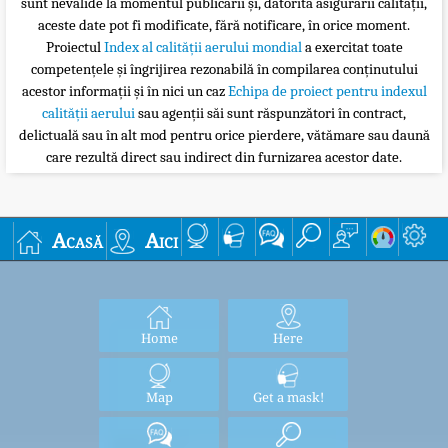
sunt nevalide la momentul publicării și, datorită asigurării calității,
aceste date pot fi modificate, fără notificare, în orice moment.
Proiectul
Index al calității aerului mondial
a exercitat toate
competențele și îngrijirea rezonabilă în compilarea conținutului
acestor informații și în nici un caz
Echipa de proiect pentru indexul
calității aerului
sau agenții săi sunt răspunzători în contract,
delictuală sau în alt mod pentru orice pierdere, vătămare sau daună
care rezultă direct sau indirect din furnizarea acestor date.
Acasă
Aici
Home
Here
Map
Get a mask!