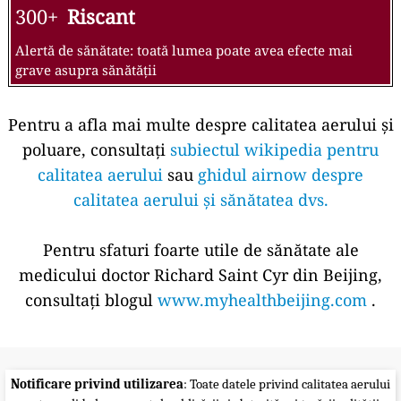
300+
Riscant
Alertă de sănătate: toată lumea poate avea efecte mai
grave asupra sănătății
Pentru a afla mai multe despre calitatea aerului și
poluare, consultați
subiectul wikipedia pentru
calitatea aerului
sau
ghidul airnow despre
calitatea aerului și sănătatea dvs.
Pentru sfaturi foarte utile de sănătate ale
medicului doctor Richard Saint Cyr din Beijing,
consultați blogul
www.myhealthbeijing.com
.
Notificare privind utilizarea
: Toate datele privind calitatea aerului