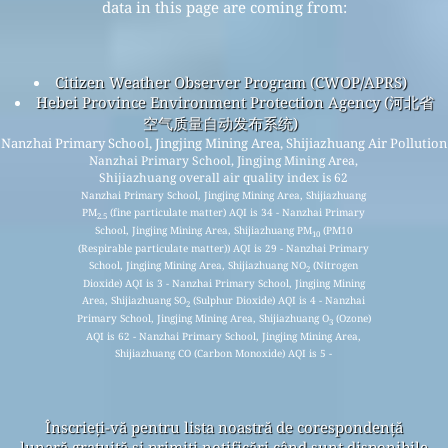
data in this page are coming from:
Citizen Weather Observer Program (CWOP/APRS)
Hebei Province Environment Protection Agency (河北省
空气质量自动发布系统)
Nanzhai Primary School, Jingjing Mining Area, Shijiazhuang Air Pollution
Nanzhai Primary School, Jingjing Mining Area,
Shijiazhuang overall air quality index is 62
Nanzhai Primary School, Jingjing Mining Area, Shijiazhuang
PM
(fine particulate matter) AQI is 34 - Nanzhai Primary
2.5
School, Jingjing Mining Area, Shijiazhuang PM
(PM10
10
(Respirable particulate matter)) AQI is 29 - Nanzhai Primary
School, Jingjing Mining Area, Shijiazhuang NO
(Nitrogen
2
Dioxide) AQI is 3 - Nanzhai Primary School, Jingjing Mining
Area, Shijiazhuang SO
(Sulphur Dioxide) AQI is 4 - Nanzhai
2
Primary School, Jingjing Mining Area, Shijiazhuang O
(Ozone)
3
AQI is 62 - Nanzhai Primary School, Jingjing Mining Area,
Shijiazhuang CO (Carbon Monoxide) AQI is 5 -
Înscrieți-vă pentru lista noastră de corespondență
lunară gratuită și primiți notificări când sunt disponibile