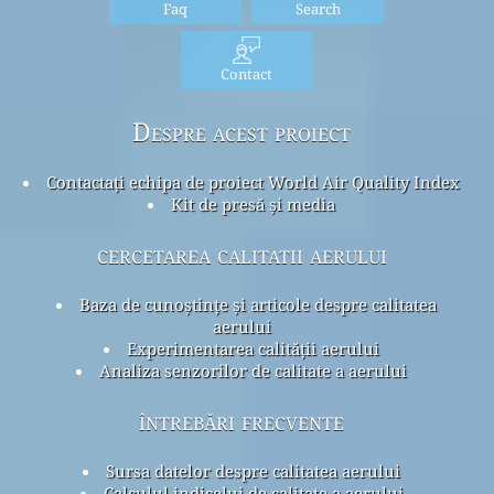
Faq
Search
Contact
Despre acest proiect
Contactați echipa de proiect World Air Quality Index
Kit de presă și media
cercetarea calitatii aerului
Baza de cunoștințe și articole despre calitatea
aerului
Experimentarea calității aerului
Analiza senzorilor de calitate a aerului
întrebări frecvente
Sursa datelor despre calitatea aerului
Calculul indicelui de calitate a aerului