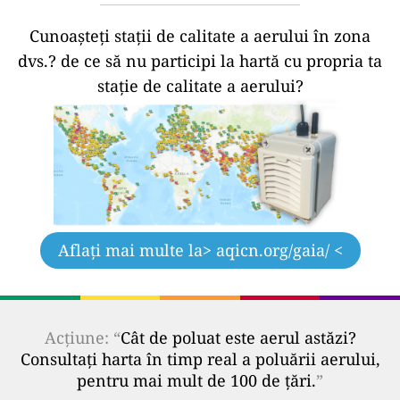
Cunoașteți stații de calitate a aerului în zona
dvs.?
de ce să nu participi la hartă cu propria ta
stație de calitate a aerului?
Aflați mai multe la
> aqicn.org/gaia/ <
Acțiune: “
Cât de poluat este aerul astăzi?
Consultați harta în timp real a poluării aerului,
pentru mai mult de 100 de țări.
”