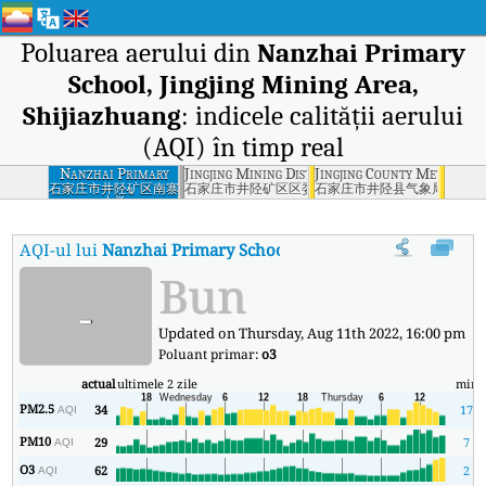
Poluarea aerului din
Nanzhai Primary
School, Jingjing Mining Area,
Shijiazhuang
: indicele calității aerului
(AQI) în timp real
Nanzhai Primary
Jingjing Mining District District Committee Bu
Jingjing County Meteorolo
School, Jingjing
石家庄市井陉矿区南寨
石家庄市井陉矿区区委大楼
石家庄市井陉县气象局
小学
Mining Area,
Shijiazhuang
AQI-ul lui
Nanzhai Primary School, Jingjing Mining Area, S
Bun
-
Updated on Thursday, Aug 11th 2022, 16:00 pm
Poluant primar:
o3
actual
ultimele 2 zile
min
PM2.5
34
17
AQI
PM10
29
7
AQI
O3
62
2
AQI