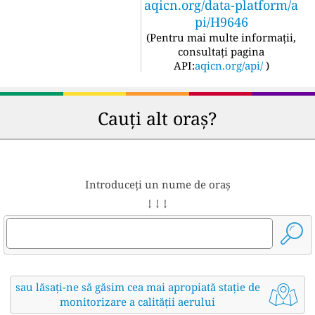
aqicn.org/data-platform/a
pi/H9646
(
Pentru mai multe informații,
consultați pagina
API:
aqicn.org/api/
)
Cauți alt oraș?
Introduceți un nume de oraș
↓ ↓ ↓
sau lăsați-ne să găsim cea mai apropiată stație de
monitorizare a calității aerului