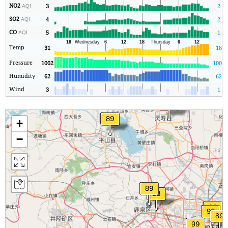
NO2
3
2
AQI
SO2
4
2
AQI
CO
5
1
AQI
Temp
31
18
Pressure
1002
1002
Humidity
62
62
Wind
3
1
+
−