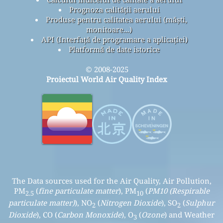
Prognoza calității aerului
Produse pentru calitatea aerului (măști,
monitoare...)
API (Interfață de programare a aplicației)
Platformă de date istorice
© 2008-2025
Proiectul World Air Quality Index
The Data sources used for the Air Quality, Air Pollution,
PM
(
fine particulate matter
), PM
(
PM10 (Respirable
2.5
10
particulate matter)
), NO
(
Nitrogen Dioxide
), SO
(
Sulphur
2
2
Dioxide
), CO (
Carbon Monoxide
), O
(
Ozone
) and Weather
3