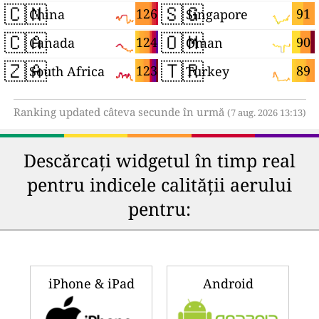
🇨🇳
🇸🇬
126
91
China
Singapore
🇨🇦
🇴🇲
124
90
Canada
Oman
🇿🇦
🇹🇷
123
89
South Africa
Turkey
Ranking updated câteva secunde în urmă
(7 aug. 2026 13:13)
Descărcați widgetul în timp real
pentru indicele calității aerului
pentru:
iPhone & iPad
Android