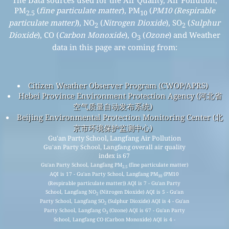
The Data sources used for the Air Quality, Air Pollution,
PM
(
fine particulate matter
), PM
(
PM10 (Respirable
2.5
10
particulate matter)
), NO
(
Nitrogen Dioxide
), SO
(
Sulphur
2
2
Dioxide
), CO (
Carbon Monoxide
), O
(
Ozone
) and Weather
3
data in this page are coming from:
Citizen Weather Observer Program (CWOP/APRS)
Hebei Province Environment Protection Agency (河北省
空气质量自动发布系统)
Beijing Environmental Protection Monitoring Center (北
京市环境保护监测中心)
Gu'an Party School, Langfang Air Pollution
Gu'an Party School, Langfang overall air quality
index is 67
Gu'an Party School, Langfang PM
(fine particulate matter)
2.5
AQI is 17 - Gu'an Party School, Langfang PM
(PM10
10
(Respirable particulate matter)) AQI is 7 - Gu'an Party
School, Langfang NO
(Nitrogen Dioxide) AQI is 5 - Gu'an
2
Party School, Langfang SO
(Sulphur Dioxide) AQI is 4 - Gu'an
2
Party School, Langfang O
(Ozone) AQI is 67 - Gu'an Party
3
School, Langfang CO (Carbon Monoxide) AQI is 4 -