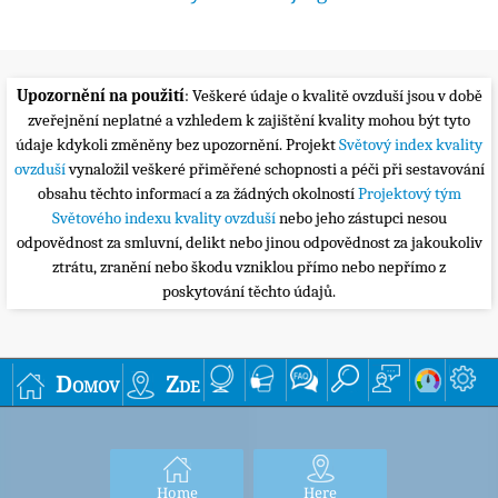
Upozornění na použití
: Veškeré údaje o kvalitě ovzduší jsou v době
zveřejnění neplatné a vzhledem k zajištění kvality mohou být tyto
údaje kdykoli změněny bez upozornění. Projekt
Světový index kvality
ovzduší
vynaložil veškeré přiměřené schopnosti a péči při sestavování
obsahu těchto informací a za žádných okolností
Projektový tým
Světového indexu kvality ovzduší
nebo jeho zástupci nesou
odpovědnost za smluvní, delikt nebo jinou odpovědnost za jakoukoliv
ztrátu, zranění nebo škodu vzniklou přímo nebo nepřímo z
poskytování těchto údajů.
Domov
Zde
Home
Here