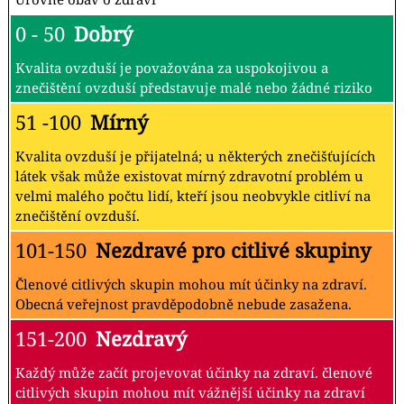
0 - 50
Dobrý
Kvalita ovzduší je považována za uspokojivou a
znečištění ovzduší představuje malé nebo žádné riziko
51 -100
Mírný
Kvalita ovzduší je přijatelná; u některých znečišťujících
látek však může existovat mírný zdravotní problém u
velmi malého počtu lidí, kteří jsou neobvykle citliví na
znečištění ovzduší.
101-150
Nezdravé pro citlivé skupiny
Členové citlivých skupin mohou mít účinky na zdraví.
Obecná veřejnost pravděpodobně nebude zasažena.
151-200
Nezdravý
Každý může začít projevovat účinky na zdraví. členové
citlivých skupin mohou mít vážnější účinky na zdraví