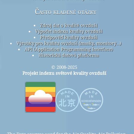
Často kladené otázky
Zdroj dat o kvalitě ovzduší
Výpočet indexu kvality ovzduší
Předpověď kvality ovzduší
Výrobky pro kvalitu ovzduší (masky, monitory…)
API (Application Programming Interface)
Historická datová platforma
© 2008-2025
Projekt indexu světové kvality ovzduší