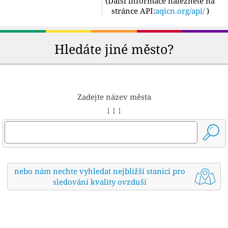
(
Další informace naleznete na
stránce API:
aqicn.org/api/
)
Hledáte jiné město?
Zadejte název města
↓ ↓ ↓
nebo nám nechte vyhledat nejbližší stanici pro
sledování kvality ovzduší