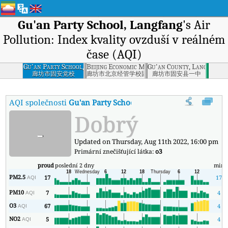
Gu'an Party School, Langfang
's Air
Pollution: Index kvality ovzduší v reálném
čase (AQI)
Gu'an Party School,
Beijing Economic Management School Gu'an C
Gu'an County, Langfang
Langfang
廊坊市固安党校
廊坊市北京经管学校固安校区
廊坊市固安县一中
AQI společnosti
Gu'an Party School, Langfang
:
Index kvality vz
Dobrý
-
Updated on Thursday, Aug 11th 2022, 16:00 pm
Primární znečišťující látka:
o3
proud
poslední 2 dny
min
PM2.5
17
17
AQI
PM10
7
4
AQI
O3
67
4
AQI
NO2
5
4
AQI