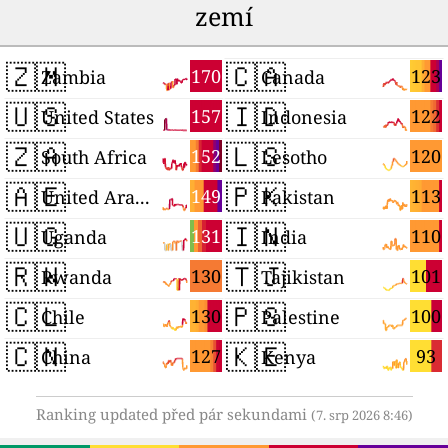
zemí
🇿🇲
🇨🇦
170
123
Zambia
Canada
🇺🇸
🇮🇩
157
122
United States
Indonesia
🇿🇦
🇱🇸
152
120
South Africa
Lesotho
🇦🇪
🇵🇰
149
113
United Arab Emirates
Pakistan
🇺🇬
🇮🇳
131
110
Uganda
India
🇷🇼
🇹🇯
130
101
Rwanda
Tajikistan
🇨🇱
🇵🇸
130
100
Chile
Palestine
🇨🇳
🇰🇪
127
93
China
Kenya
Ranking updated před pár sekundami
(7. srp 2026 8:46)