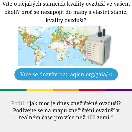
Víte o nějakých stanicích kvality ovzduší ve vašem
okolí?
proč se nezapojit do mapy s vlastní stanicí
kvality ovzduší?
Více se dozvíte na
> aqicn.org/gaia/ <
Podíl: “
Jak moc je dnes znečištěné ovzduší?
Podívejte se na mapu znečištění ovzduší v
reálném čase pro více než 100 zemí.
”