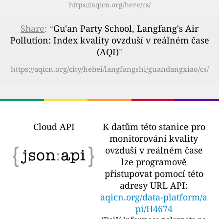
https://aqicn.org/here/cs/
Share
: “
Gu'an Party School, Langfang's Air
Pollution: Index kvality ovzduší v reálném čase
(AQI)
”
https://aqicn.org/city/hebei/langfangshi/guandangxiao/cs/
Cloud API
K datům této stanice pro
monitorování kvality
ovzduší v reálném čase
lze programově
přistupovat pomocí této
adresy URL API:
aqicn.org/data-platform/a
pi/H4674