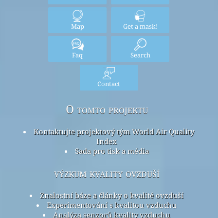
Map
Get a mask!
Faq
Search
Contact
O tomto projektu
Kontaktujte projektový tým World Air Quality
Index
Sada pro tisk a média
výzkum kvality ovzduší
Znalostní báze a články o kvalitě ovzduší
Experimentování s kvalitou vzduchu
Analýza senzorů kvality vzduchu