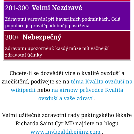
201-300
Velmi Nezdravé
Zdravotní varování při havarijních podmínkách. Celá
populace je pravděpodobněji postižena.
300+
Nebezpečný
Zdravotní upozornění: každý může mít vážnější
zdravotní účinky
Chcete-li se dozvědět více o kvalitě ovzduší a
znečištění, podívejte se na
téma Kvalita ovzduší na
wikipedii
nebo
na airnow průvodce Kvalita
ovzduší a vaše zdraví
.
Velmi užitečné zdravotní rady pekingského lékaře
Richarda Saint Cyr MD najdete na blogu
www.myhealthbeijing.com
.