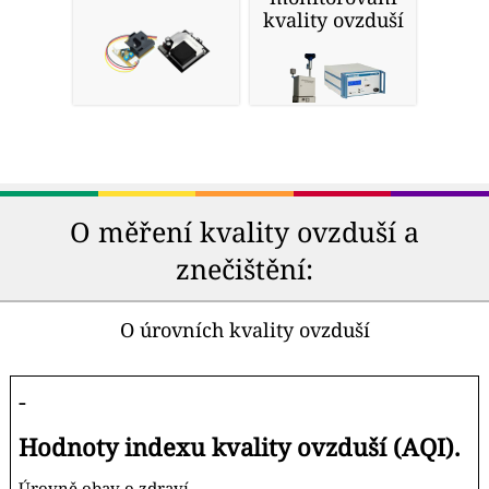
kvality ovzduší
O měření kvality ovzduší a
znečištění:
O úrovních kvality ovzduší
-
Hodnoty indexu kvality ovzduší (AQI).
Úrovně obav o zdraví