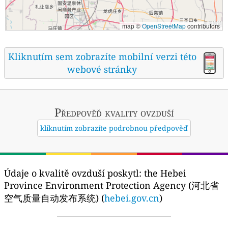
map ©
OpenStreetMap
contributors
Kliknutím sem zobrazíte mobilní verzi této
webové stránky
Předpověď kvality ovzduší
kliknutím zobrazíte podrobnou předpověď
Údaje o kvalitě ovzduší poskytl:
the Hebei
Province Environment Protection Agency (河北省
空气质量自动发布系统) (
hebei.gov.cn
)