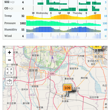
SO2
4
3
AQI
CO
4
3
AQI
Temp
32
18
Pressure
1002
1002
Humidity
55
49
Wind
4
0
+
−