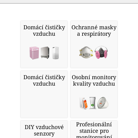
Domácí čističky
Ochranné masky
vzduchu
a respirátory
Domácí čističky
Osobní monitory
vzduchu
kvality vzduchu
Profesionální
DIY vzduchové
stanice pro
senzory
monitorování