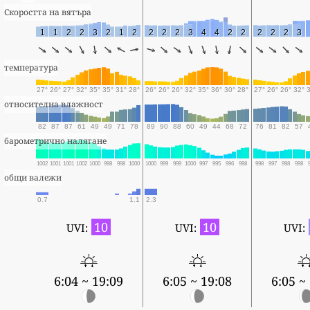
Скоростта на вятъра
1
1
2
2
3
2
1
2
2
2
2
3
4
4
2
2
2
2
2
3
температура
27°
26°
27°
32°
35°
35°
31°
28°
26°
26°
26°
32°
35°
36°
30°
28°
27°
26°
26°
32°
относителна влажност
82
87
87
61
49
49
71
78
89
90
88
60
49
44
68
72
76
81
82
57
барометрично налягане
1002
1001
1001
1002
1000
998
998
1000
1000
999
999
1000
997
995
996
998
998
997
998
998
общи валежи
0.7
1.1
2.3
10
10
UVI:
UVI:
UVI:
6:04 ~ 19:09
6:05 ~ 19:08
6:05 ~