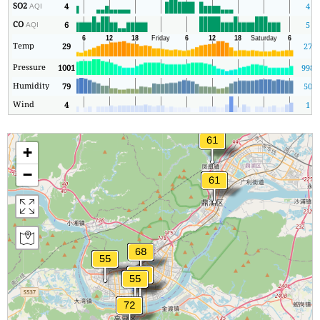
SO2
4
4
AQI
CO
6
5
AQI
Temp
29
27
Pressure
1001
998
Humidity
79
50
Wind
4
1
+
−