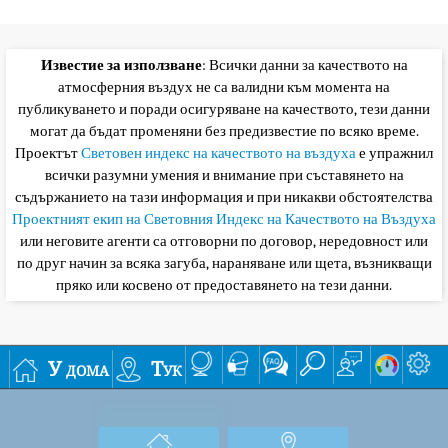
Известие за използване
: Всички данни за качеството на
атмосферния въздух не са валидни към момента на
публикуването и поради осигуряване на качеството, тези данни
могат да бъдат променяни без предизвестие по всяко време.
Проектът
Световен индекс на качеството на въздуха
е упражнил
всички разумни умения и внимание при съставянето на
съдържанието на тази информация и при никакви обстоятелства
Проектният екип на Световния Индекс на Качеството на Въздуха
или неговите агенти са отговорни по договор, нередовност или
по друг начин за всяка загуба, нараняване или щета, възникващи
пряко или косвено от предоставянето на тези данни.
У дома
Тук