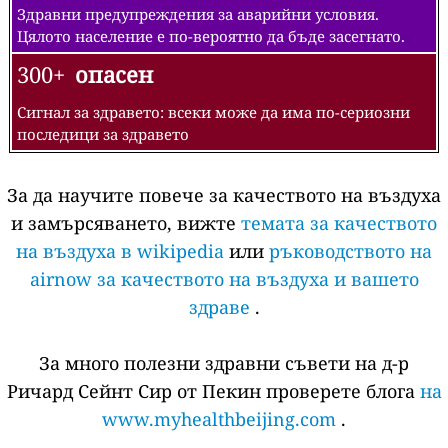
Здравни предупреждения за аварийни условия.
Цялото население е по-вероятно да бъде засегнато.
300+
опасен
Сигнал за здравето: всеки може да има по-сериозни
последици за здравето
За да научите повече за качеството на въздуха
и замърсяването, вижте
темата за качеството
на въздуха в wikipedia
или
ръководството на
airnow за качеството на въздуха и вашето
здраве
.
За много полезни здравни съвети на д-р
Ричард Сейнт Сир от Пекин проверете блога
на
www.myhealthbeijing.com
.