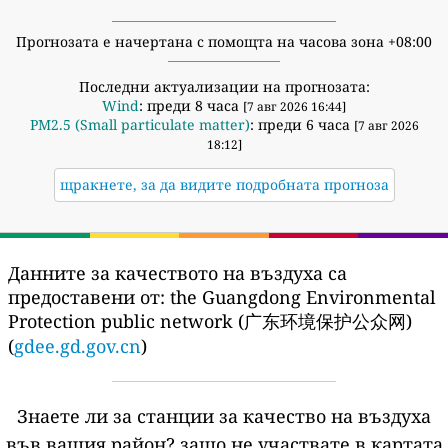
Прогнозата е начертана с помощта на часова зона +08:00
Последни актуализации на прогнозата:
Wind
: преди 8 часа
[7 авг 2026 16:44]
PM2.5 (Small particulate matter)
: преди 6 часа
[7 авг 2026
18:12]
щракнете, за да видите подробната прогноза
Данните за качеството на въздуха са
предоставени от:
the Guangdong Environmental
Protection public network (广东环境保护公众网)
(
gdee.gd.gov.cn
)
Знаете ли за станции за качество на въздуха
във вашия район?
защо не участвате в картата