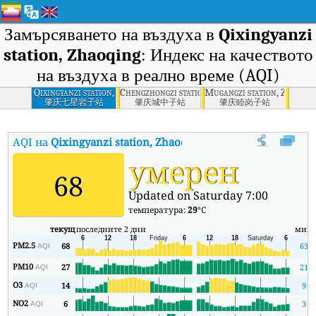
Замърсяването на въздуха в
Qixingyanzi
station, Zhaoqing
: Индекс на качеството
на въздуха в реално време (AQI)
Qixingyanzi station,
Chengzhongzi station, Zhaoqing
Mugangzi station, Zhaoqin
Zhaoqing
肇庆七星岩子站
肇庆城中子站
肇庆睦岗子站
AQI на
Qixingyanzi station, Zhaoqing
:
Индекс на качеството на 
умерен
68
Updated on Saturday 7:00
температура:
29
°C
текущ
последните 2 дни
мин
PM2.5
68
63
AQI
PM10
27
21
AQI
O3
14
9
AQI
NO2
6
3
AQI