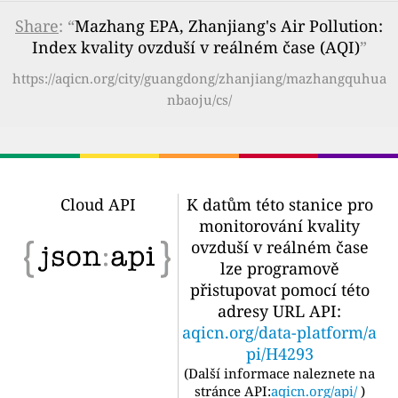
Share
: “
Mazhang EPA, Zhanjiang's Air Pollution:
Index kvality ovzduší v reálném čase (AQI)
”
https://aqicn.org/city/guangdong/zhanjiang/mazhangquhua
nbaoju/cs/
Cloud API
K datům této stanice pro
monitorování kvality
ovzduší v reálném čase
lze programově
přistupovat pomocí této
adresy URL API:
aqicn.org/data-platform/a
pi/H4293
(
Další informace naleznete na
stránce API:
aqicn.org/api/
)