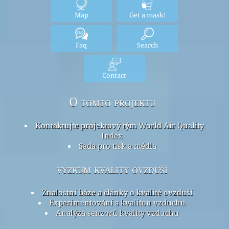
Map
Get a mask!
Faq
Search
Contact
O tomto projektu
Kontaktujte projektový tým World Air Quality
Index
Sada pro tisk a média
výzkum kvality ovzduší
Znalostní báze a články o kvalitě ovzduší
Experimentování s kvalitou vzduchu
Analýza senzorů kvality vzduchu