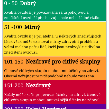
0 - 50
Dobrý
Kvalita ovzduší je považována za uspokojivou a
znečištění ovzduší představuje malé nebo žádné riziko
51 -100
Mírný
Kvalita ovzduší je přijatelná; u některých znečišťujících
látek však může existovat mírný zdravotní problém u
velmi malého počtu lidí, kteří jsou neobvykle citliví na
znečištění ovzduší.
101-150
Nezdravé pro citlivé skupiny
Členové citlivých skupin mohou mít účinky na zdraví.
Obecná veřejnost pravděpodobně nebude zasažena.
151-200
Nezdravý
Každý může začít projevovat účinky na zdraví. členové
citlivých skupin mohou mít vážnější účinky na zdraví