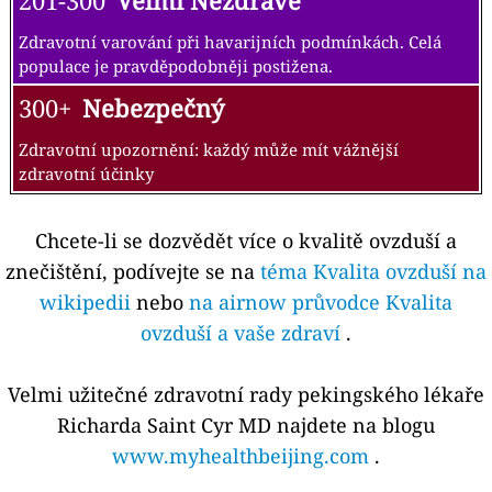
201-300
Velmi Nezdravé
Zdravotní varování při havarijních podmínkách. Celá
populace je pravděpodobněji postižena.
300+
Nebezpečný
Zdravotní upozornění: každý může mít vážnější
zdravotní účinky
Chcete-li se dozvědět více o kvalitě ovzduší a
znečištění, podívejte se na
téma Kvalita ovzduší na
wikipedii
nebo
na airnow průvodce Kvalita
ovzduší a vaše zdraví
.
Velmi užitečné zdravotní rady pekingského lékaře
Richarda Saint Cyr MD najdete na blogu
www.myhealthbeijing.com
.