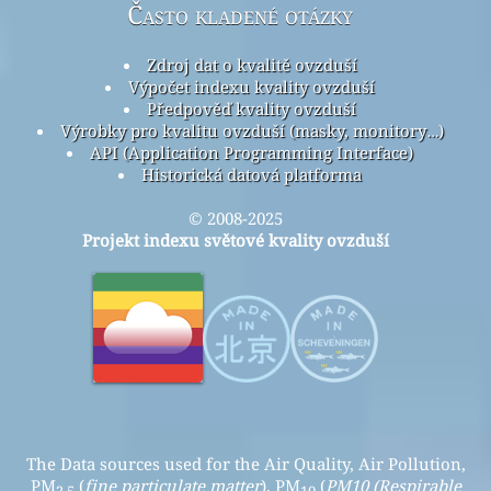
Často kladené otázky
Zdroj dat o kvalitě ovzduší
Výpočet indexu kvality ovzduší
Předpověď kvality ovzduší
Výrobky pro kvalitu ovzduší (masky, monitory…)
API (Application Programming Interface)
Historická datová platforma
© 2008-2025
Projekt indexu světové kvality ovzduší
The Data sources used for the Air Quality, Air Pollution,
PM
(
fine particulate matter
), PM
(
PM10 (Respirable