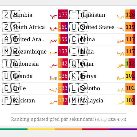
🇿🇲
🇹🇯
177
126
Zambia
Tajikistan
🇿🇦
🇺🇸
160
119
South Africa
United States
🇦🇪
🇨🇳
155
117
United Arab Emirates
China
🇲🇿
🇮🇳
153
117
Mozambique
India
🇮🇩
🇶🇦
142
112
Indonesia
Qatar
🇺🇬
🇰🇪
136
102
Uganda
Kenya
🇨🇱
🇱🇸
133
102
Chile
Lesotho
🇵🇰
🇲🇾
132
102
Pakistan
Malaysia
Ranking updated před pár sekundami
(8. srp 2026 4:04)