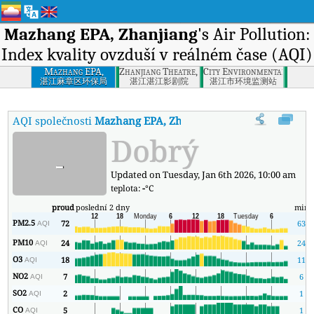
Mazhang EPA, Zhanjiang
's Air Pollution:
Index kvality ovzduší v reálném čase (AQI)
Mazhang EPA,
Zhanjiang Theatre, Zhanjiang
City Environmental Monito
Zhanjiang
湛江麻章区环保局
湛江湛江影剧院
湛江市环境监测站
AQI společnosti
Mazhang EPA, Zhanjiang
:
Index kvality vzduchu
Dobrý
-
Updated on Tuesday, Jan 6th 2026, 10:00 am
teplota:
-
°C
proud
poslední 2 dny
min
PM2.5
72
63
AQI
PM10
24
24
AQI
O3
18
11
AQI
NO2
7
6
AQI
SO2
2
1
AQI
CO
5
1
AQI