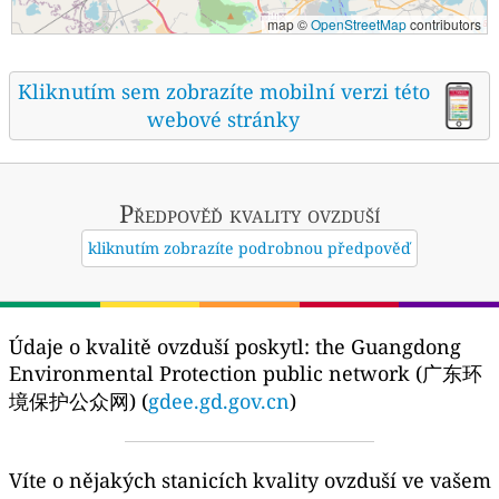
map ©
OpenStreetMap
contributors
Kliknutím sem zobrazíte mobilní verzi této
webové stránky
Předpověď kvality ovzduší
kliknutím zobrazíte podrobnou předpověď
Údaje o kvalitě ovzduší poskytl:
the Guangdong
Environmental Protection public network (广东环
境保护公众网) (
gdee.gd.gov.cn
)
Víte o nějakých stanicích kvality ovzduší ve vašem