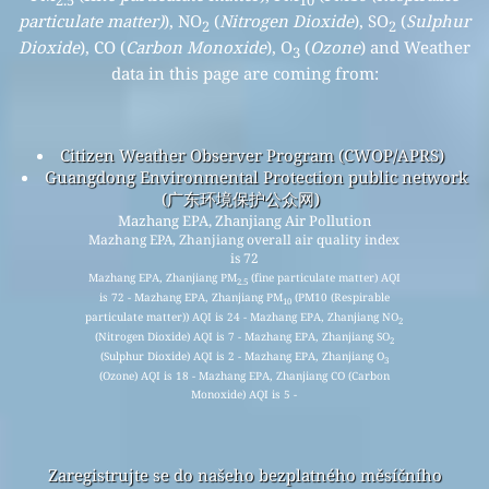
2.5
10
particulate matter)
), NO
(
Nitrogen Dioxide
), SO
(
Sulphur
2
2
Dioxide
), CO (
Carbon Monoxide
), O
(
Ozone
) and Weather
3
data in this page are coming from:
Citizen Weather Observer Program (CWOP/APRS)
Guangdong Environmental Protection public network
(广东环境保护公众网)
Mazhang EPA, Zhanjiang Air Pollution
Mazhang EPA, Zhanjiang overall air quality index
is 72
Mazhang EPA, Zhanjiang PM
(fine particulate matter) AQI
2.5
is 72 - Mazhang EPA, Zhanjiang PM
(PM10 (Respirable
10
particulate matter)) AQI is 24 - Mazhang EPA, Zhanjiang NO
2
(Nitrogen Dioxide) AQI is 7 - Mazhang EPA, Zhanjiang SO
2
(Sulphur Dioxide) AQI is 2 - Mazhang EPA, Zhanjiang O
3
(Ozone) AQI is 18 - Mazhang EPA, Zhanjiang CO (Carbon
Monoxide) AQI is 5 -
Zaregistrujte se do našeho bezplatného měsíčního