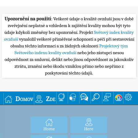
Upozornění na použití
: Veškeré údaje o kvalitě ovzduší jsou v době
zveřejnění neplatné a vzhledem k zajištění kvality mohou být tyto
údaje kdykoli změněny bez upozornění. Projekt
Světový index kvality
ovzduší
vynaložil veškeré přiměřené schopnosti a péči při sestavování
obsahu těchto informací a za žádných okolností
Projektový tým
Světového indexu kvality ovzduší
nebo jeho zástupci nesou
odpovědnost za smluvní, delikt nebo jinou odpovědnost za jakoukoliv
ztrátu, zranění nebo škodu vzniklou přímo nebo nepřímo z
poskytování těchto údajů.
Domov
Zde
Home
Here