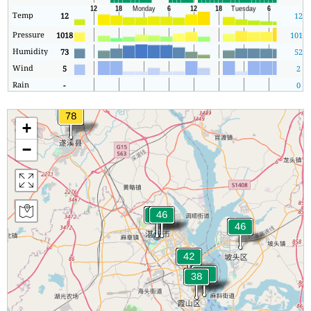
Temp
12
12
Pressure
1018
1012
Humidity
73
52
Wind
5
2
Rain
-
0
+
−