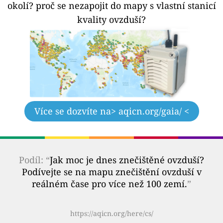
okolí?
proč se nezapojit do mapy s vlastní stanicí
kvality ovzduší?
Více se dozvíte na
> aqicn.org/gaia/ <
Podíl: “
Jak moc je dnes znečištěné ovzduší?
Podívejte se na mapu znečištění ovzduší v
reálném čase pro více než 100 zemí.
”
https://aqicn.org/here/cs/