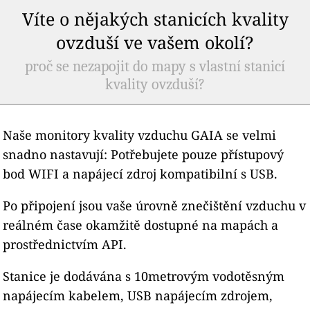
Víte o nějakých stanicích kvality
ovzduší ve vašem okolí?
proč se nezapojit do mapy s vlastní stanicí
kvality ovzduší?
Naše monitory kvality vzduchu GAIA se velmi
snadno nastavují: Potřebujete pouze přístupový
bod WIFI a napájecí zdroj kompatibilní s USB.
Po připojení jsou vaše úrovně znečištění vzduchu v
reálném čase okamžitě dostupné na mapách a
prostřednictvím API.
Stanice je dodávána s 10metrovým vodotěsným
napájecím kabelem, USB napájecím zdrojem,