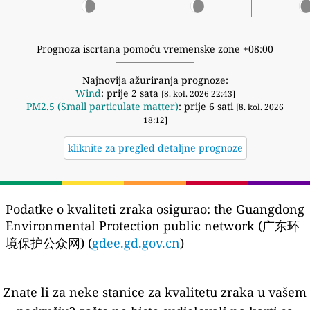
Prognoza iscrtana pomoću vremenske zone +08:00
Najnovija ažuriranja prognoze:
Wind
: prije 2 sata
[8. kol. 2026 22:43]
PM2.5 (Small particulate matter)
: prije 6 sati
[8. kol. 2026
18:12]
kliknite za pregled detaljne prognoze
Podatke o kvaliteti zraka osigurao:
the Guangdong
Environmental Protection public network (广东环
境保护公众网) (
gdee.gd.gov.cn
)
Znate li za neke stanice za kvalitetu zraka u vašem