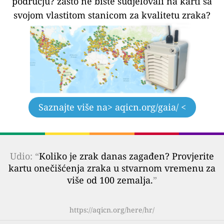
području?
zašto ne biste sudjelovali na karti sa
svojom vlastitom stanicom za kvalitetu zraka?
Saznajte više na
> aqicn.org/gaia/ <
Udio: “
Koliko je zrak danas zagađen? Provjerite
kartu onečišćenja zraka u stvarnom vremenu za
više od 100 zemalja.
”
https://aqicn.org/here/hr/