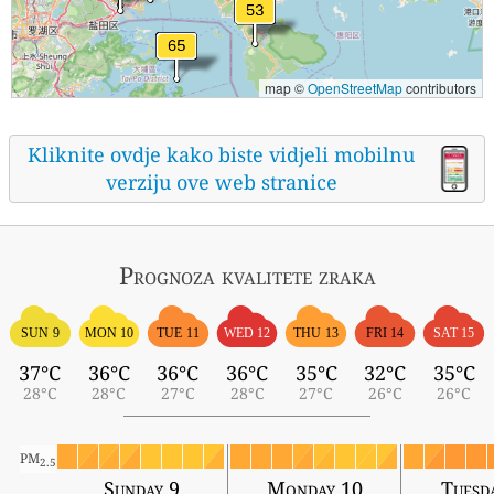
map ©
OpenStreetMap
contributors
Kliknite ovdje kako biste vidjeli mobilnu
verziju ove web stranice
Prognoza kvalitete zraka
SUN 9
MON 10
TUE 11
WED 12
THU 13
FRI 14
SAT 15
37°C
36°C
36°C
36°C
35°C
32°C
35°C
28°C
28°C
27°C
28°C
27°C
26°C
26°C
PM
2.5
Sunday 9
Monday 10
Tuesd