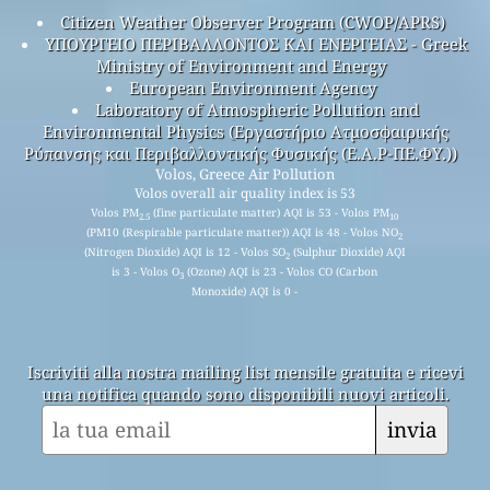
Citizen Weather Observer Program (CWOP/APRS)
ΥΠΟΥΡΓΕΙΟ ΠΕΡΙΒΑΛΛΟΝΤΟΣ ΚΑΙ ΕΝΕΡΓΕΙΑΣ - Greek
Ministry of Environment and Energy
European Environment Agency
Laboratory of Atmospheric Pollution and
Environmental Physics (Εργαστήριο Ατμοσφαιρικής
Ρύπανσης και Περιβαλλοντικής Φυσικής (Ε.Α.Ρ-ΠΕ.ΦΥ.))
Volos, Greece Air Pollution
Volos overall air quality index is 53
Volos PM
(fine particulate matter) AQI is 53 - Volos PM
2.5
10
(PM10 (Respirable particulate matter)) AQI is 48 - Volos NO
2
(Nitrogen Dioxide) AQI is 12 - Volos SO
(Sulphur Dioxide) AQI
2
is 3 - Volos O
(Ozone) AQI is 23 - Volos CO (Carbon
3
Monoxide) AQI is 0 -
Iscriviti alla nostra mailing list mensile gratuita e ricevi
una notifica quando sono disponibili nuovi articoli.
invia