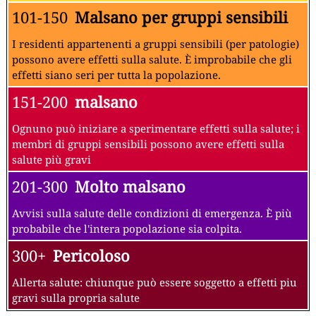
101-150
Malsano per gruppi sensibili
I residenti appartenenti a gruppi sensibili (per patologie)
possono avere effetti sulla salute. È improbabile che gli
effetti siano seri per tutta la popolazione.
151-200
malsano
Ognuno può iniziare a sperimentare effetti sulla salute; i
membri di gruppi sensibili possono avere effetti sulla
salute più gravi
201-300
Molto malsano
Avvisi sulla salute delle condizioni di emergenza. È più
probabile che l'intera popolazione sia colpita.
300+
Pericoloso
Allerta salute: chiunque può essere soggetto a effetti piu
gravi sulla propria salute