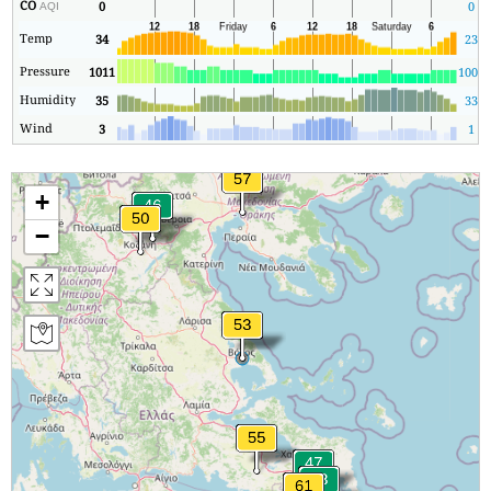
CO
0
0
AQI
Temp
34
23
Pressure
1011
1009
Humidity
35
33
Wind
3
1
+
−