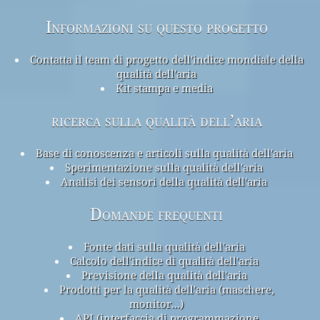
Informazioni su questo progetto
Contatta il team di progetto dell'indice mondiale della
qualità dell'aria
Kit stampa e media
ricerca sulla qualità dell’aria
Base di conoscenza e articoli sulla qualità dell'aria
Sperimentazione sulla qualità dell'aria
Analisi dei sensori della qualità dell'aria
Domande frequenti
Fonte dati sulla qualità dell'aria
Calcolo dell'indice di qualità dell'aria
Previsione della qualità dell'aria
Prodotti per la qualità dell'aria (maschere,
monitor...)
API (interfaccia di programmazione