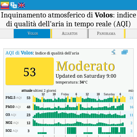
Inquinamento atmosferico di
Volos
: indice
di qualità dell'aria in tempo reale (AQI)
Volos
Aliartos
Panorama
AQI di
Volos
:
Indice di qualità dell'aria in tempo reale (AQI) di Volos.
Moderato
53
Updated on Saturday 9:00
temperatura:
34
°C
attuale
ultimi 2 giorni
min
PM2.5
53
21
AQI
PM10
48
16
AQI
O3
23
11
AQI
NO2
12
2
AQI
SO2
3
2
AQI