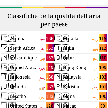
Classifiche della qualità dell'aria
per paese
🇿🇲
🇨🇦
166
115
Zambia
Canada
🇿🇦
🇮🇳
153
112
South Africa
India
🇲🇿
🇶🇦
153
110
Mozambique
Qatar
🇦🇪
🇭🇰
149
109
United Arab Emirates
Hong Kong
🇮🇩
🇲🇾
138
103
Indonesia
Malaysia
🇺🇬
🇵🇰
137
101
Uganda
Pakistan
🇱🇸
🇨🇳
133
100
Lesotho
China
🇺🇸
🇲🇴
128
99
United States
Macao