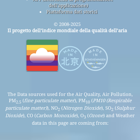
dell'applicazione)
Piattaforma dati storici
© 2008-2025
Il progetto dell’indice mondiale della qualità dell’aria
The Data sources used for the Air Quality, Air Pollution,
PM
(
fine particulate matter
), PM
(
PM10 (Respirable
2.5
10
particulate matter)
), NO
(
Nitrogen Dioxide
), SO
(
Sulphur
2
2
Dioxide
), CO (
Carbon Monoxide
), O
(
Ozone
) and Weather
3
data in this page are coming from: