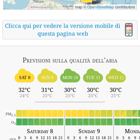
map ©
OpenStreetMap
contributors
Clicca qui per vedere la versione mobile di
questa pagina web
Previsioni sulla qualità dell'aria
SAT 8
SUN 9
MON 10
TUE 11
WED 12
32°C
31°C
30°C
30°C
30°C
24°C
25°C
25°C
25°C
25°C
PM
2.5
O
3
Saturday 8
Sunday 9
Monda
0
3
6
9
12
15
18
21
0
3
6
9
12
15
18
21
0
3
6
9
ora