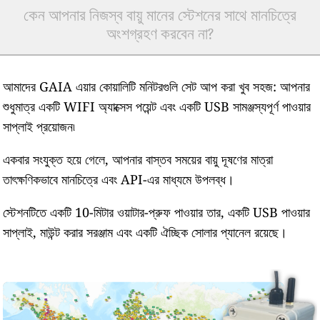
কেন আপনার নিজস্ব বায়ু মানের স্টেশনের সাথে মানচিত্রে
অংশগ্রহণ করবেন না?
আমাদের GAIA এয়ার কোয়ালিটি মনিটরগুলি সেট আপ করা খুব সহজ: আপনার
শুধুমাত্র একটি WIFI অ্যাক্সেস পয়েন্ট এবং একটি USB সামঞ্জস্যপূর্ণ পাওয়ার
সাপ্লাই প্রয়োজন৷
একবার সংযুক্ত হয়ে গেলে, আপনার বাস্তব সময়ের বায়ু দূষণের মাত্রা
তাৎক্ষণিকভাবে মানচিত্রে এবং API-এর মাধ্যমে উপলব্ধ।
স্টেশনটিতে একটি 10-মিটার ওয়াটার-প্রুফ পাওয়ার তার, একটি USB পাওয়ার
সাপ্লাই, মাউন্ট করার সরঞ্জাম এবং একটি ঐচ্ছিক সোলার প্যানেল রয়েছে।