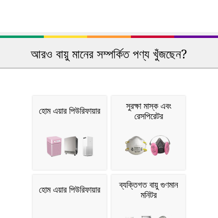
আরও বায়ু মানের সম্পর্কিত পণ্য খুঁজছেন?
সুরক্ষা মাস্ক এবং
হোম এয়ার পিউরিফায়ার
রেসপিরেটর
ব্যক্তিগত বায়ু গুণমান
হোম এয়ার পিউরিফায়ার
মনিটর