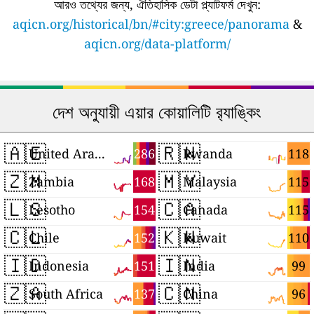
আরও তথ্যের জন্য, ঐতিহাসিক ডেটা প্ল্যাটফর্ম দেখুন:
aqicn.org/historical/bn/#city:greece/panorama
&
aqicn.org/data-platform/
দেশ অনুযায়ী এয়ার কোয়ালিটি র‍্যাঙ্কিং
🇦🇪
🇷🇼
286
118
United Arab Emirates
Rwanda
🇿🇲
🇲🇾
168
115
Zambia
Malaysia
🇱🇸
🇨🇦
154
115
Lesotho
Canada
🇨🇱
🇰🇼
152
110
Chile
Kuwait
🇮🇩
🇮🇳
151
99
Indonesia
India
🇿🇦
🇨🇳
137
96
South Africa
China