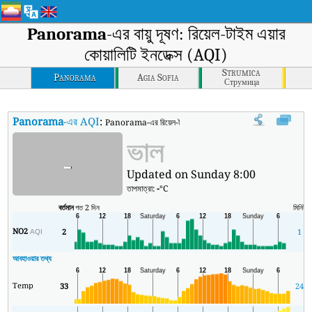
Panorama
-এর বায়ু দূষণ: রিয়েল-টাইম এয়ার
কোয়ালিটি ইনডেক্স (AQI)
Strumica
Panorama
Agia Sofia
Струмица
Panorama
-এর AQI
:
Panorama-এর রিয়েল-টাইম এয়ার কোয়ালিটি ইনডেক্স (AQI)।
ভাল
-
Updated on Sunday 8:00
তাপমাত্রা:
-
°C
বর্তমান
গত 2 দিন
মিনিট
স
NO2
2
1
AQI
আবহাওয়ার তথ্য
Temp
33
24