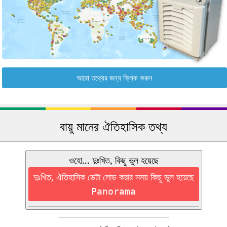
আরো তথ্যের জন্য ক্লিক করুন
বায়ু মানের ঐতিহাসিক তথ্য
ওহো... দুঃখিত, কিছু ভুল হয়েছে
দুঃখিত, ঐতিহাসিক ডেটা লোড করার সময় কিছু ভুল হয়েছে
Panorama