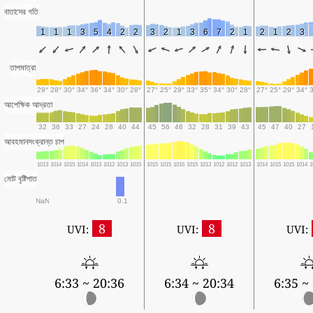
বাতাসের গতি
1
1
1
3
5
4
2
2
3
2
1
3
6
7
2
1
2
1
2
3
তাপমাত্রা
29°
28°
30°
34°
36°
34°
30°
28°
27°
25°
29°
33°
35°
34°
30°
28°
27°
25°
29°
34°
আপেক্ষিক আদ্রতা
32
36
33
27
24
28
40
44
45
56
46
32
28
31
39
43
45
47
40
27
আবহমানসংক্রান্ত চাপ
1013
1014
1015
1014
1013
1012
1013
1015
1015
1015
1016
1015
1013
1012
1012
1013
1014
1015
1015
1014
1
মোট বৃষ্টিপাত
NaN
0.1
8
8
UVI:
UVI:
UVI:
6:33 ~ 20:36
6:34 ~ 20:34
6:35 ~