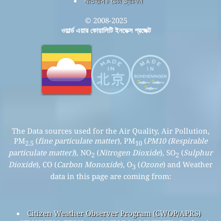
ঐতিহাসিক ডেটা প্ল্যাটফর্ম
© 2008-2025
ওয়ার্ল্ড এয়ার কোয়ালিটি ইনডেক্স প্রজেক্ট
The Data sources used for the Air Quality, Air Pollution,
PM
(
fine particulate matter
), PM
(
PM10 (Respirable
2.5
10
particulate matter)
), NO
(
Nitrogen Dioxide
), SO
(
Sulphur
2
2
Dioxide
), CO (
Carbon Monoxide
), O
(
Ozone
) and Weather
3
data in this page are coming from:
Citizen Weather Observer Program (CWOP/APRS)