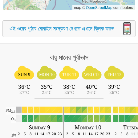
map ©
OpenStreetMap
contributors
এই ওয়েব পৃষ্ঠার মোবাইল সংস্করণ দেখতে এখানে ক্লিক করুন
বায়ু মানের পূর্বাভাস
SUN 9
MON 10
TUE 11
WED 12
THU 13
36°C
35°C
38°C
40°C
39°C
27°C
25°C
25°C
26°C
26°C
PM
2.5
O
3
Sunday 9
Monday 10
Tuesd
2
5
8
11
14
17
20
23
2
5
8
11
14
17
20
23
2
5
8
11
ঘন্টা