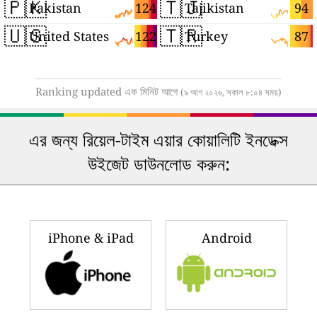
🇵🇰
🇹🇯
124
94
Pakistan
Tajikistan
🇺🇸
🇹🇷
122
87
United States
Turkey
Ranking updated এক মিনিট আগে
(৯ আগ ২০২৬, সকাল ৮:০৪ সময়)
এর জন্য রিয়েল-টাইম এয়ার কোয়ালিটি ইনডেক্স
উইজেট ডাউনলোড করুন:
iPhone & iPad
Android