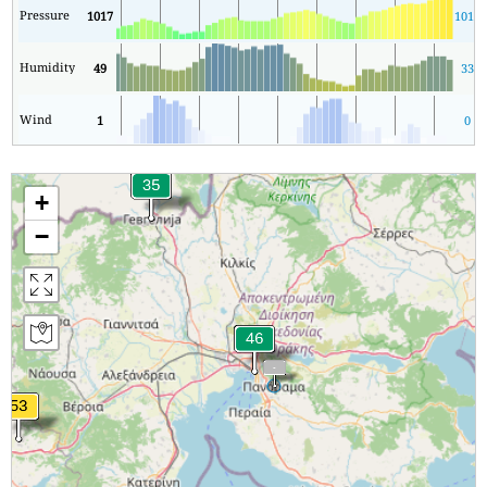
Pressure
1017
1012
Humidity
49
33
Wind
1
0
+
−