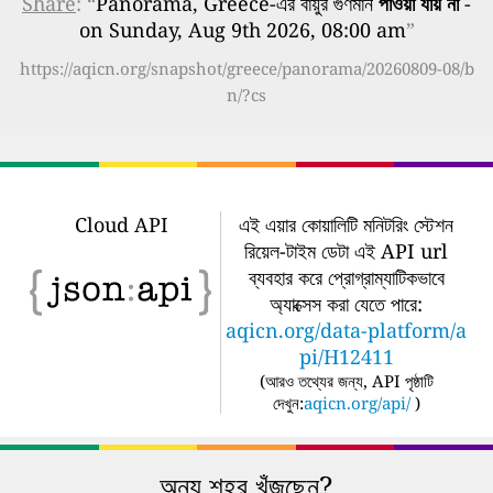
Share
: “
Panorama, Greece-এর বায়ুর গুণমান
পাওয়া যায় না
-
on Sunday, Aug 9th 2026, 08:00 am
”
https://aqicn.org/snapshot/greece/panorama/20260809-08/b
n/?cs
Cloud API
এই এয়ার কোয়ালিটি মনিটরিং স্টেশন
রিয়েল-টাইম ডেটা এই API url
ব্যবহার করে প্রোগ্রাম্যাটিকভাবে
অ্যাক্সেস করা যেতে পারে:
aqicn.org/data-platform/a
pi/H12411
(
আরও তথ্যের জন্য, API পৃষ্ঠাটি
দেখুন:
aqicn.org/api/
)
অন্য শহর খুঁজছেন?