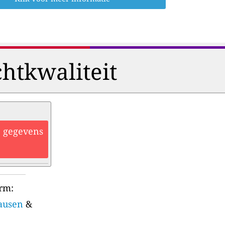
htkwaliteit
he gegevens
orm:
hausen
&