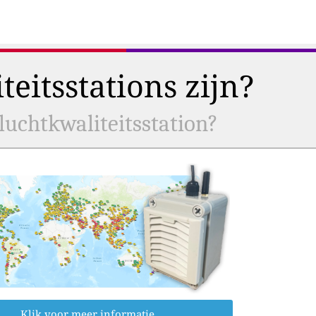
eitsstations zijn?
uchtkwaliteitsstation?
Klik voor meer informatie