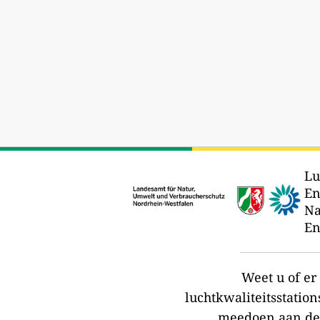
Lu
En
Na
En
Weet u of e
luchtkwaliteitsstation
meedoen aan de