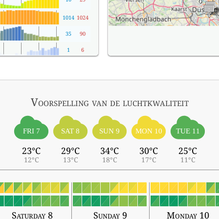
1014
1024
35
90
1
6
Voorspelling van de luchtkwaliteit
FRI 7
SAT 8
SUN 9
MON 10
TUE 11
23°C
29°C
34°C
30°C
25°C
12°C
13°C
18°C
17°C
11°C
Saturday 8
Sunday 9
Monday 10