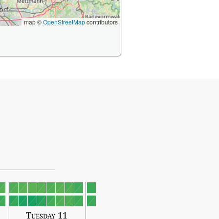
map ©
OpenStreetMap
contributors
Tuesday 11