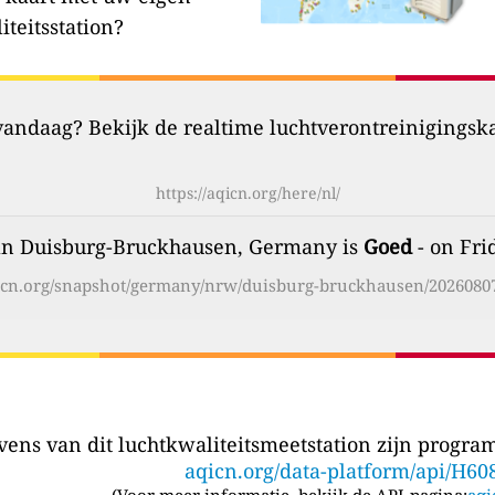
iteitsstation?
 vandaag? Bekijk de realtime luchtverontreinigingsk
https://aqicn.org/here/nl/
van Duisburg-Bruckhausen, Germany is
Goed
- on Fri
qicn.org/snapshot/germany/nrw/duisburg-bruckhausen/20260807
ens van dit luchtkwaliteitsmeetstation zijn program
aqicn.org/data-platform/api/H60
(
Voor meer informatie, bekijk de API-pagina:
aqi