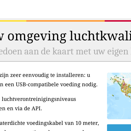
w omgeving luchtkwalit
doen aan de kaart met uw eigen l
jn zeer eenvoudig te installeren: u
en een USB-compatibele voeding nodig.
 luchtverontreinigingsniveaus
en en via de API.
aterdichte voedingskabel van 10 meter,