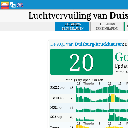
Luchtvervuiling van
Dui
Duisburg-
Duisburg
bruckhausen
(rheinhafen)
De AQI van
Duisburg-Bruckhausen
:
D
20
G
Updat
Primaire
huidig
afgelopen 2 dagen
PM2.5
13
AQI
PM10
9
AQI
NO2
14
AQI
SO2
20
AQI
Temp
23