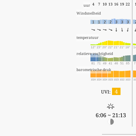
4
7
10
13
16
19
22
uur
Windsnelheid
1
1
2
2
3
3
3
temperatuur
12°
15°
20°
22°
21°
21°
16°
1
relatieve vochtigheid
81
71
49
41
46
51
65
7
barometrische druk
1024
1024
1024
1023
1023
1022
1023
10
4
UVI:
6:06 ~ 21:13