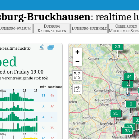
sburg-Bruckhausen
: realtime 
Duisburg
Oberhausen
Duisburg-walsum
Duisburg-buchholz
Kardinal-galen
Mulheimer Stra
Strasse
e realtime luchtkwaliteitsindex (AQI) van Duisburg-Bruckhausen.
+
oed
−
ed on Friday 19:00
 verontreinigende stof:
so2
min
maximaal
11
48
8
50
4
25
0
20
10
29