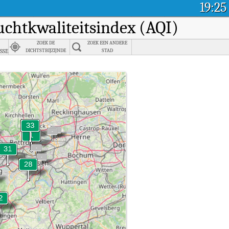
19:25
luchtkwaliteitsindex (AQI)
ZOEK DE
ZOEK EEN ANDERE
sse
DICHTSTBIJZIJNDE
STAD
STAD