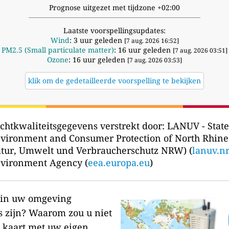
Prognose uitgezet met tijdzone +02:00
Laatste voorspellingsupdates:
Wind
: 3 uur geleden
[7 aug. 2026 16:52]
PM2.5 (Small particulate matter)
: 16 uur geleden
[7 aug. 2026 03:51]
Ozone
: 16 uur geleden
[7 aug. 2026 03:53]
klik om de gedetailleerde voorspelling te bekijken
chtkwaliteitsgegevens verstrekt door:
LANUV - State
vironment and Consumer Protection of North Rhine
tur, Umwelt und Verbraucherschutz NRW) (
lanuv.n
vironment Agency (
eea.europa.eu
)
r in uw omgeving
s zijn?
Waarom zou u niet
 kaart met uw eigen