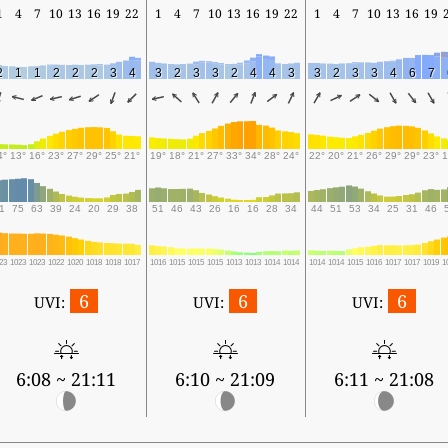
1
4
7
10
13
16
19
22
1
4
7
10
13
16
19
22
1
4
7
10
13
16
19
2
1
1
2
2
2
3
4
3
2
3
3
2
4
4
3
3
2
3
3
4
6
7
4°
13°
16°
23°
27°
29°
25°
21°
19°
18°
21°
27°
33°
34°
28°
24°
22°
20°
21°
26°
29°
29°
23°
1
1
75
63
39
24
20
29
38
51
46
43
26
16
16
28
34
44
51
53
34
25
31
46
23
1023
1023
1022
1020
1018
1018
1017
1016
1015
1015
1015
1013
1013
1014
1014
1014
1014
1015
1016
1017
1017
1019
1
6
6
6
UVI:
UVI:
UVI:
6:08 ~ 21:11
6:10 ~ 21:09
6:11 ~ 21:08