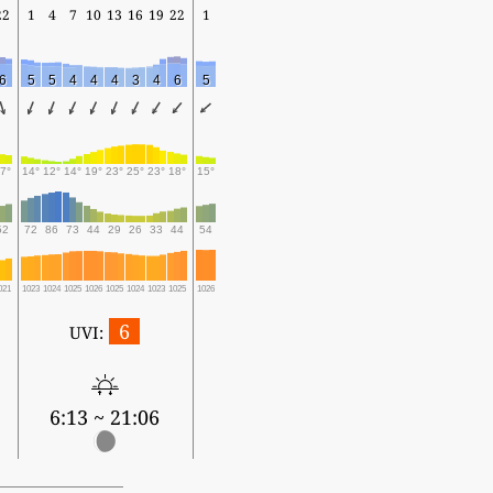
22
1
4
7
10
13
16
19
22
1
6
5
5
4
4
4
3
4
6
5
7°
14°
12°
14°
19°
23°
25°
23°
18°
15°
52
72
86
73
44
29
26
33
44
54
021
1023
1024
1025
1026
1025
1024
1023
1025
1026
6
UVI:
6:13 ~ 21:06