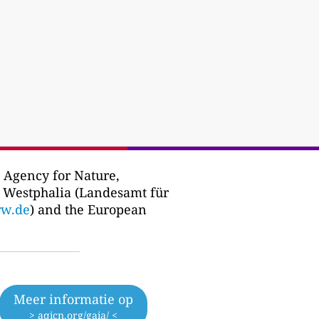
 Agency for Nature,
 Westphalia (Landesamt für
rw.de
) and the European
Meer informatie op
> aqicn.org/gaia/ <