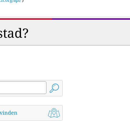
stad?
t vinden