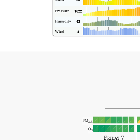
Pressure
1022
Humidity
43
Wind
4
PM
2.5
O
3
Friday 7