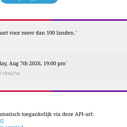
aart voor meer dan 100 landen.
”
day, Aug 7th 2026, 19:00 pm
”
-19/nl/?cs
matisch toegankelijk via deze API-url:
82
cn.org/api/
)