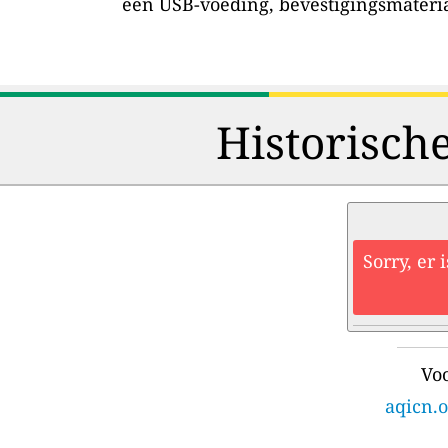
een USB-voeding, bevestigingsmateri
Historisch
Sorry, er 
Voo
aqicn.o