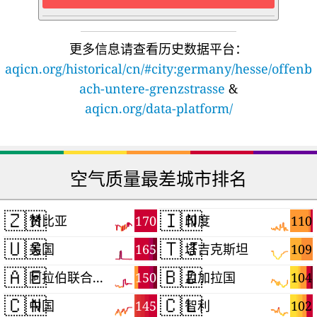
更多信息请查看历史数据平台：
aqicn.org/historical/cn/#city:germany/hesse/offenb
ach-untere-grenzstrasse
&
aqicn.org/data-platform/
空气质量最差城市排名
🇿🇲
🇮🇳
170
110
赞比亚
印度
🇺🇸
🇹🇯
165
109
美国
塔吉克斯坦
🇦🇪
🇧🇩
150
104
阿拉伯联合酋长国
孟加拉国
🇨🇳
🇨🇱
145
102
中国
智利