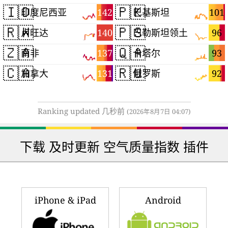
🇮🇩
🇵🇰
142
101
印度尼西亚
巴基斯坦
🇷🇼
🇵🇸
140
96
卢旺达
巴勒斯坦领土
🇿🇦
🇶🇦
137
93
南非
卡塔尔
🇨🇦
🇷🇺
131
92
加拿大
俄罗斯
Ranking updated 几秒前
(2026年8月7日 04:07)
下载 及时更新 空气质量指数 插件
iPhone & iPad
Android