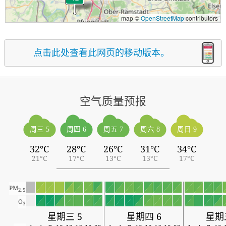
map ©
OpenStreetMap
contributors
点击此处查看此网页的移动版本。
空气质量预报
周三 5
周四 6
周五 7
周六 8
周日 9
32°C
28°C
26°C
31°C
34°C
21°C
17°C
13°C
13°C
17°C
PM
2.5
O
3
星期三 5
星期四 6
星期