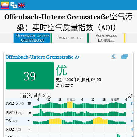
Offenbach-Untere Grenzstraße
空气污
染：实时空气质量指数（AQI）
Offenbach-untere
Friedberger
Frankfurt-ost
Grenzstrasse
Landstr.,
Frankfurt
Offenbach-Untere Grenzstraße
AQI
:
Offenbach-Untere Gren
优
39
更新 2026年8月5日, 06:00
温度:
22
°C
当前的
过去 2 天
分钟
PM2.5
39
17
AQI
PM10
18
7
AQI
O3
21
18
AQI
NO2
-
9
AQI