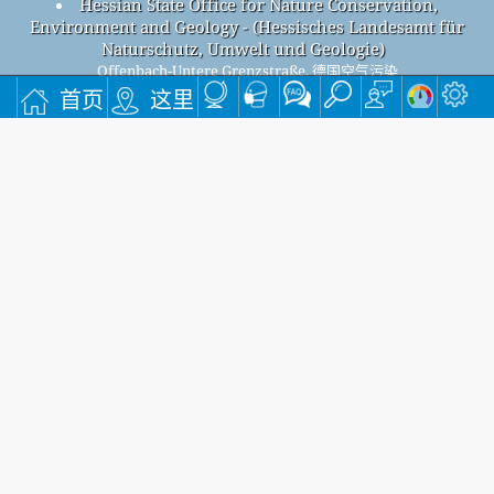
Hessian State Office for Nature Conservation,
Environment and Geology - (Hessisches Landesamt für
Naturschutz, Umwelt und Geologie)
Offenbach-Untere Grenzstraße, 德国空气污染
Offenbach-Untere Grenzstraße整体空气质量指数为
首页
这里
39。
Offenbach-Untere GrenzstraßePM
(小颗粒物) 空气质量指数为
2.5
39。 - Offenbach-Untere GrenzstraßePM
(可吸入颗粒物) 空气
10
质量指数为18。 - Offenbach-Untere GrenzstraßeNO
(二氧化氮)
2
空气质量指数为19。 - Offenbach-Untere GrenzstraßeSO
(二氧
2
化硫) 空气质量指数为1。 - Offenbach-Untere GrenzstraßeO
(臭
3
氧) 空气质量指数为21。 - Offenbach-Untere GrenzstraßeCO (一
氧化碳) 空气质量指数为0。 -
注册我们的免费每月邮件列表，并在有新文章时收到通知。
提交
This page has been generated on Wednesday, Aug 5th 2026, 12:26 pm CST from jp2n