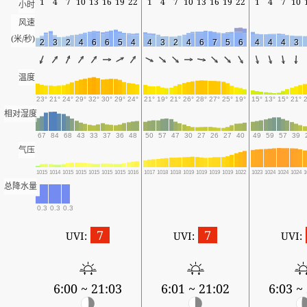
1
4
7
10
13
16
19
22
1
4
7
10
13
16
19
22
1
4
7
10
小时
风速
(米/秒)
2
3
2
4
6
6
5
4
4
3
2
4
6
7
5
6
4
4
4
3
温度
23°
21°
24°
29°
32°
30°
29°
24°
21°
19°
21°
26°
28°
27°
25°
19°
15°
13°
15°
21°
相对湿度
67
84
68
43
33
37
36
48
50
57
47
30
27
26
27
40
49
59
57
39
气压
1015
1014
1015
1015
1015
1015
1015
1016
1017
1018
1018
1019
1019
1019
1019
1022
1023
1024
1024
1024
1
总降水量
0.3
0.3
0.3
7
7
UVI:
UVI:
UVI:
6:00 ~ 21:03
6:01 ~ 21:02
6:03 ~