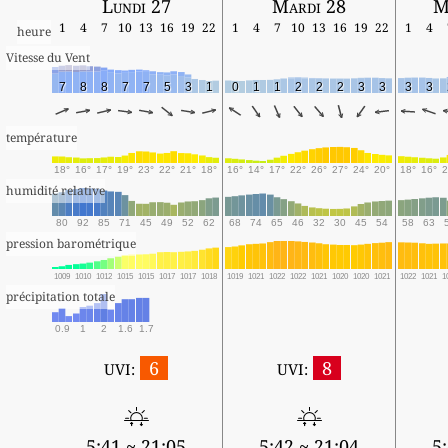
Lundi 27
Mardi 28
M
1
4
7
10
13
16
19
22
1
4
7
10
13
16
19
22
1
4
heure
Vitesse du Vent
7
8
8
7
7
5
3
1
0
1
1
2
2
2
3
3
3
3
température
18°
16°
17°
19°
23°
22°
21°
18°
16°
14°
17°
22°
26°
27°
24°
20°
18°
16°
2
humidité relative
80
92
85
71
45
49
52
62
68
74
65
46
32
30
45
54
58
63
pression barométrique
1009
1010
1012
1015
1015
1017
1017
1018
1019
1021
1022
1022
1021
1020
1020
1021
1022
1021
1
précipitation totale
0.9
1
2
1.6
1.7
6
8
UVI:
UVI:
5:41 ~ 21:05
5:42 ~ 21:04
5