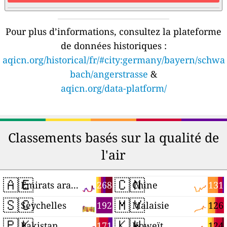
Pour plus d’informations, consultez la plateforme
de données historiques :
aqicn.org/historical/fr/#city:germany/bayern/schwa
bach/angerstrasse
&
aqicn.org/data-platform/
Classements basés sur la qualité de
l'air
🇦🇪
🇨🇳
268
131
Émirats arabes unis
Chine
🇸🇨
🇲🇾
192
126
Seychelles
Malaisie
🇵🇰
🇰🇼
171
124
Pakistan
Koweït