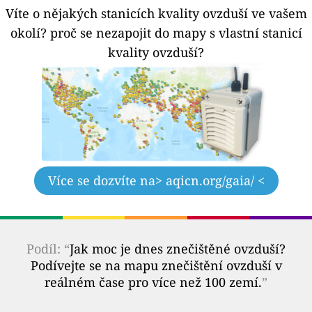
Víte o nějakých stanicích kvality ovzduší ve vašem
okolí?
proč se nezapojit do mapy s vlastní stanicí
kvality ovzduší?
Více se dozvíte na
> aqicn.org/gaia/ <
Podíl: “
Jak moc je dnes znečištěné ovzduší?
Podívejte se na mapu znečištění ovzduší v
reálném čase pro více než 100 zemí.
”