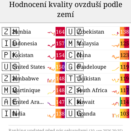
Hodnocení kvality ovzduší podle
zemí
🇿🇲
🇺🇿
164
138
Zambia
Uzbekistan
🇮🇩
🇲🇾
157
125
Indonesia
Malaysia
🇵🇰
🇨🇳
154
123
Pakistan
China
🇺🇸
🇬🇵
150
119
United States
Guadeloupe
🇿🇼
🇹🇯
148
119
Zimbabwe
Tajikistan
🇲🇶
🇿🇦
148
117
Martinique
South Africa
🇦🇪
🇰🇼
147
114
United Arab Emirates
Kuwait
🇮🇳
🇺🇬
138
103
India
Uganda
Ranking updated před pár sekundami
(10. srp 2026 20:35)