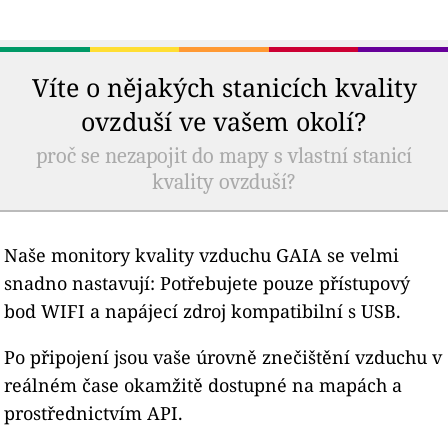
Víte o nějakých stanicích kvality
ovzduší ve vašem okolí?
proč se nezapojit do mapy s vlastní stanicí
kvality ovzduší?
Naše monitory kvality vzduchu GAIA se velmi
snadno nastavují: Potřebujete pouze přístupový
bod WIFI a napájecí zdroj kompatibilní s USB.
Po připojení jsou vaše úrovně znečištění vzduchu v
reálném čase okamžitě dostupné na mapách a
prostřednictvím API.