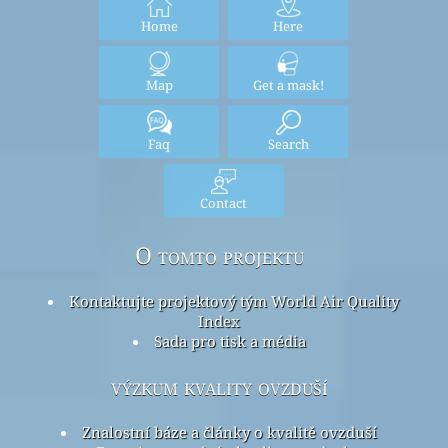
Home
Here
Map
Get a mask!
Faq
Search
Contact
O tomto projektu
Kontaktujte projektový tým World Air Quality
Index
Sada pro tisk a média
výzkum kvality ovzduší
Znalostní báze a články o kvalitě ovzduší