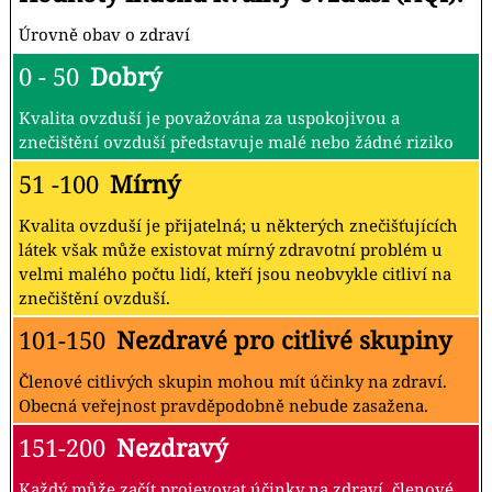
Úrovně obav o zdraví
0 - 50
Dobrý
Kvalita ovzduší je považována za uspokojivou a
znečištění ovzduší představuje malé nebo žádné riziko
51 -100
Mírný
Kvalita ovzduší je přijatelná; u některých znečišťujících
látek však může existovat mírný zdravotní problém u
velmi malého počtu lidí, kteří jsou neobvykle citliví na
znečištění ovzduší.
101-150
Nezdravé pro citlivé skupiny
Členové citlivých skupin mohou mít účinky na zdraví.
Obecná veřejnost pravděpodobně nebude zasažena.
151-200
Nezdravý
Každý může začít projevovat účinky na zdraví. členové