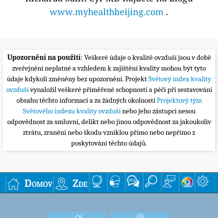
www.myhealthbeijing.com
.
Upozornění na použití
: Veškeré údaje o kvalitě ovzduší jsou v době
zveřejnění neplatné a vzhledem k zajištění kvality mohou být tyto
údaje kdykoli změněny bez upozornění. Projekt
Světový index kvality
ovzduší
vynaložil veškeré přiměřené schopnosti a péči při sestavování
obsahu těchto informací a za žádných okolností
Projektový tým
Světového indexu kvality ovzduší
nebo jeho zástupci nesou
odpovědnost za smluvní, delikt nebo jinou odpovědnost za jakoukoliv
ztrátu, zranění nebo škodu vzniklou přímo nebo nepřímo z
poskytování těchto údajů.
Domov
Zde