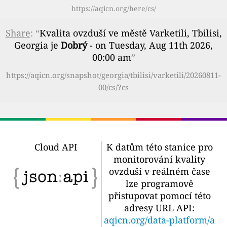
https://aqicn.org/here/cs/
Share
: “
Kvalita ovzduší ve městě Varketili, Tbilisi,
Georgia je
Dobrý
- on Tuesday, Aug 11th 2026,
00:00 am
”
https://aqicn.org/snapshot/georgia/tbilisi/varketili/20260811-
00/cs/?cs
Cloud API
K datům této stanice pro
monitorování kvality
ovzduší v reálném čase
lze programově
přistupovat pomocí této
adresy URL API:
aqicn.org/data-platform/a