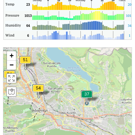
Temp
23
20
Pressure
1013
1010
Humidity
64
34
Wind
6
1
+
−