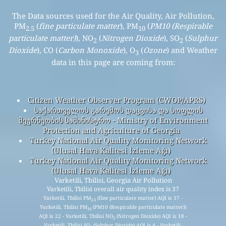
The Data sources used for the Air Quality, Air Pollution,
PM
(
fine particulate matter
), PM
(
PM10 (Respirable
2.5
10
particulate matter)
), NO
(
Nitrogen Dioxide
), SO
(
Sulphur
2
2
Dioxide
), CO (
Carbon Monoxide
), O
(
Ozone
) and Weather
3
data in this page are coming from:
Citizen Weather Observer Program (CWOP/APRS)
საქართველოს გარემოს დაცვისა და სოფლის
მეურნეობის სამინისტრო - Ministry of Environment
Protection and Agriculture of Georgia
Turkey National Air Quality Monitoring Network
(Ulusal Hava Kalitesi İzleme Ağı)
Turkey National Air Quality Monitoring Network
(Ulusal Hava Kalitesi İzleme Ağı)
Varketili, Tbilisi, Georgia Air Pollution
Varketili, Tbilisi overall air quality index is 37
Varketili, Tbilisi PM
(fine particulate matter) AQI is 37 -
2.5
Varketili, Tbilisi PM
(PM10 (Respirable particulate matter))
10
AQI is 22 - Varketili, Tbilisi NO
(Nitrogen Dioxide) AQI is 18 -
2
Varketili, Tbilisi SO
(Sulphur Dioxide) AQI is 4 - Varketili,