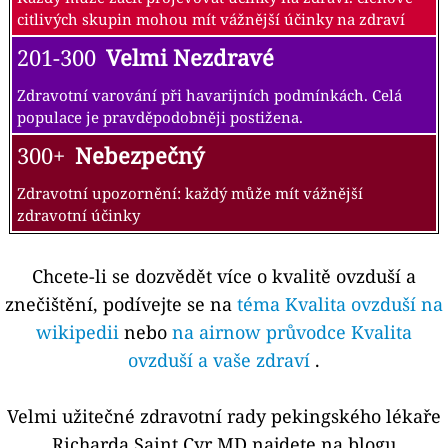
citlivých skupin mohou mít vážnější účinky na zdraví
201-300
Velmi Nezdravé
Zdravotní varování při havarijních podmínkách. Celá
populace je pravděpodobněji postižena.
300+
Nebezpečný
Zdravotní upozornění: každý může mít vážnější
zdravotní účinky
Chcete-li se dozvědět více o kvalitě ovzduší a
znečištění, podívejte se na
téma Kvalita ovzduší na
wikipedii
nebo
na airnow průvodce Kvalita
ovzduší a vaše zdraví
.
Velmi užitečné zdravotní rady pekingského lékaře
Richarda Saint Cyr MD najdete na blogu