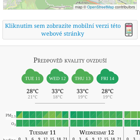
map ©
OpenStreetMap
contributors
Kliknutím sem zobrazíte mobilní verzi této
webové stránky
Předpověď kvality ovzduší
TUE 11
WED 12
THU 13
FRI 14
28°C
33°C
33°C
28°C
21°C
18°C
19°C
19°C
PM
2.5
O
3
Tuesday 11
Wednesday 12
T
0
3
6
9
12
15
18
21
0
3
6
9
12
15
18
21
0
3