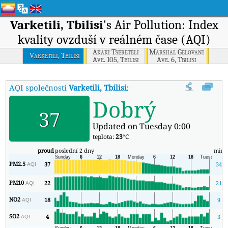
Varketili, Tbilisi
's Air Pollution: Index
kvality ovzduší v reálném čase (AQI)
Akaki Tsereteli
Marshal Gelovani
Varketili, Tbilisi
Ave. 105, Tbilisi
Ave. 6, Tbilisi
AQI společnosti
Varketili, Tbilisi
:
Index kvality vzduchu v reálném ča
Dobrý
37
Updated on Tuesday 0:00
teplota:
23
°C
proud
poslední 2 dny
min
PM2.5
37
34
AQI
PM10
22
21
AQI
NO2
18
9
AQI
SO2
4
3
AQI