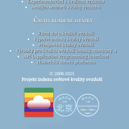
Experimentování s kvalitou vzduchu
Analýza senzorů kvality vzduchu
Často kladené otázky
Zdroj dat o kvalitě ovzduší
Výpočet indexu kvality ovzduší
Předpověď kvality ovzduší
Výrobky pro kvalitu ovzduší (masky, monitory…)
API (Application Programming Interface)
Historická datová platforma
© 2008-2025
Projekt indexu světové kvality ovzduší