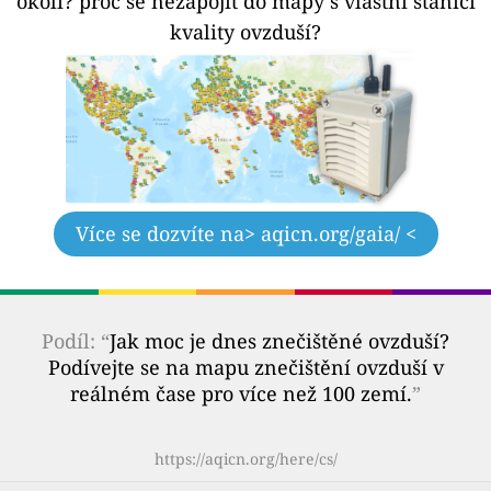
okolí?
proč se nezapojit do mapy s vlastní stanicí
kvality ovzduší?
Více se dozvíte na
> aqicn.org/gaia/ <
Podíl: “
Jak moc je dnes znečištěné ovzduší?
Podívejte se na mapu znečištění ovzduší v
reálném čase pro více než 100 zemí.
”
https://aqicn.org/here/cs/