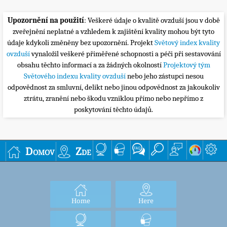
Upozornění na použití
: Veškeré údaje o kvalitě ovzduší jsou v době
zveřejnění neplatné a vzhledem k zajištění kvality mohou být tyto
údaje kdykoli změněny bez upozornění. Projekt
Světový index kvality
ovzduší
vynaložil veškeré přiměřené schopnosti a péči při sestavování
obsahu těchto informací a za žádných okolností
Projektový tým
Světového indexu kvality ovzduší
nebo jeho zástupci nesou
odpovědnost za smluvní, delikt nebo jinou odpovědnost za jakoukoliv
ztrátu, zranění nebo škodu vzniklou přímo nebo nepřímo z
poskytování těchto údajů.
Domov
Zde
Home
Here