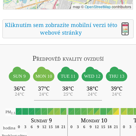
map ©
OpenStreetMap
contributors
Kliknutím sem zobrazíte mobilní verzi této
webové stránky
Předpověď kvality ovzduší
SUN 9
MON 10
TUE 11
WED 12
THU 13
36°C
37°C
38°C
38°C
39°C
24°C
24°C
25°C
24°C
24°C
PM
2.5
Sunday 9
Monday 10
T
0
3
6
9
12
15
18
21
0
3
6
9
12
15
18
21
0
3
hodina
Rychlost větru