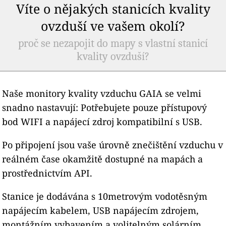
Víte o nějakých stanicích kvality
ovzduší ve vašem okolí?
proč se nezapojit do mapy s vlastní stanicí
kvality ovzduší?
Naše monitory kvality vzduchu GAIA se velmi
snadno nastavují: Potřebujete pouze přístupový
bod WIFI a napájecí zdroj kompatibilní s USB.
Po připojení jsou vaše úrovně znečištění vzduchu v
reálném čase okamžitě dostupné na mapách a
prostřednictvím API.
Stanice je dodávána s 10metrovým vodotěsným
napájecím kabelem, USB napájecím zdrojem,
montážním vybavením a volitelným solárním