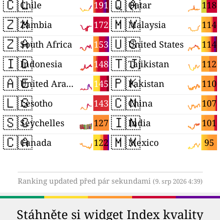
🇨🇱
🇶🇦
191
118
Chile
Qatar
🇿🇲
🇲🇾
172
114
Zambia
Malaysia
🇿🇦
🇺🇸
153
114
South Africa
United States
🇮🇩
🇹🇯
148
112
Indonesia
Tajikistan
🇦🇪
🇵🇰
145
110
United Arab Emirates
Pakistan
🇱🇸
🇨🇳
143
107
Lesotho
China
🇸🇨
🇮🇳
127
101
Seychelles
India
🇨🇦
🇲🇽
122
95
Canada
Mexico
Ranking updated před pár sekundami
(9. srp 2026 4:39)
Stáhněte si widget Index kvality