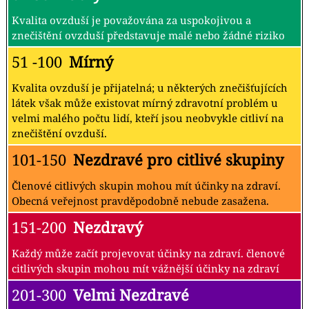
Kvalita ovzduší je považována za uspokojivou a
znečištění ovzduší představuje malé nebo žádné riziko
51 -100
Mírný
Kvalita ovzduší je přijatelná; u některých znečišťujících
látek však může existovat mírný zdravotní problém u
velmi malého počtu lidí, kteří jsou neobvykle citliví na
znečištění ovzduší.
101-150
Nezdravé pro citlivé skupiny
Členové citlivých skupin mohou mít účinky na zdraví.
Obecná veřejnost pravděpodobně nebude zasažena.
151-200
Nezdravý
Každý může začít projevovat účinky na zdraví. členové
citlivých skupin mohou mít vážnější účinky na zdraví
201-300
Velmi Nezdravé