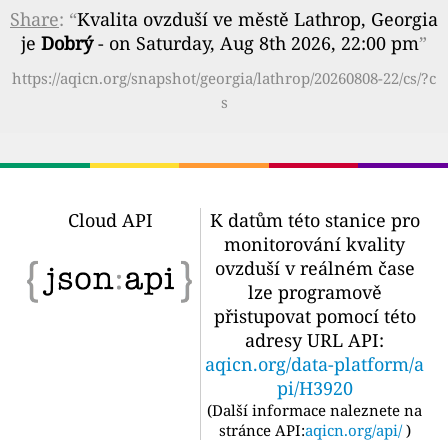
Share
: “
Kvalita ovzduší ve městě Lathrop, Georgia
je
Dobrý
- on Saturday, Aug 8th 2026, 22:00 pm
”
https://aqicn.org/snapshot/georgia/lathrop/20260808-22/cs/?c
s
Cloud API
K datům této stanice pro
monitorování kvality
ovzduší v reálném čase
lze programově
přistupovat pomocí této
adresy URL API:
aqicn.org/data-platform/a
pi/H3920
(
Další informace naleznete na
stránce API:
aqicn.org/api/
)