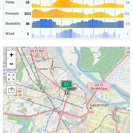
Temp
26
24
Pressure
1021
1018
Humidity
88
49
Wind
3
1
+
−