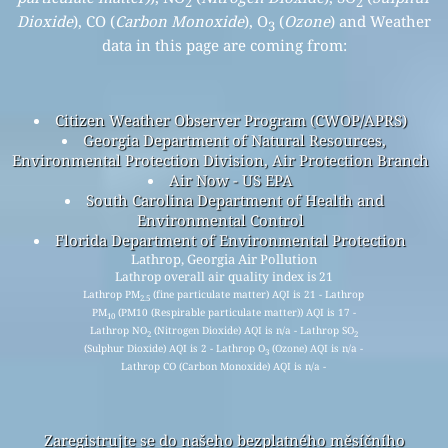
2
2
Dioxide
), CO (
Carbon Monoxide
), O
(
Ozone
) and Weather
3
data in this page are coming from:
Citizen Weather Observer Program (CWOP/APRS)
Georgia Department of Natural Resources,
Environmental Protection Division, Air Protection Branch
Air Now - US EPA
South Carolina Department of Health and
Environmental Control
Florida Department of Environmental Protection
Lathrop, Georgia Air Pollution
Lathrop overall air quality index is 21
Lathrop PM
(fine particulate matter) AQI is 21 - Lathrop
2.5
PM
(PM10 (Respirable particulate matter)) AQI is 17 -
10
Lathrop NO
(Nitrogen Dioxide) AQI is n/a - Lathrop SO
2
2
(Sulphur Dioxide) AQI is 2 - Lathrop O
(Ozone) AQI is n/a -
3
Lathrop CO (Carbon Monoxide) AQI is n/a -
Zaregistrujte se do našeho bezplatného měsíčního