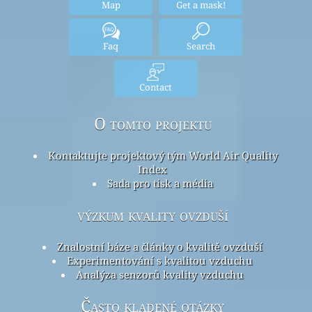
Map
Get a mask!
Faq
Search
Contact
O tomto projektu
Kontaktujte projektový tým World Air Quality
Index
Sada pro tisk a média
výzkum kvality ovzduší
Znalostní báze a články o kvalitě ovzduší
Experimentování s kvalitou vzduchu
Analýza senzorů kvality vzduchu
Často kladené otázky