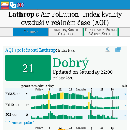
Lathrop
's Air Pollution: Index kvality
ovzduší v reálném čase (AQI)
Ashton, South
Charleston Public
Lathrop
Carolina
Works, South
Carolina
AQI společnosti
Lathrop
:
Index kvality vzduchu v reálném čase (AQI)
Dobrý
21
Updated on Saturday 22:00
teplota:
26
°C
proud
poslední 2 dny
min
PM2.5
21
8
AQI
PM10
17
6
AQI
SO2
2
2
AQI
Informace o počasí