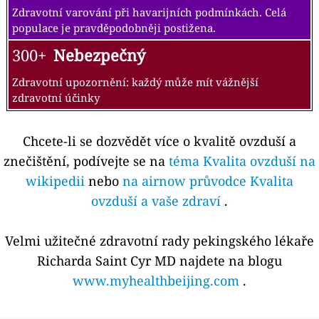
Zdravotní varování při havarijních podmínkách. Celá
populace je pravděpodobněji postižena.
300+
Nebezpečný
Zdravotní upozornění: každý může mít vážnější
zdravotní účinky
Chcete-li se dozvědět více o kvalitě ovzduší a
znečištění, podívejte se na
téma Kvalita ovzduší na
wikipedii
nebo
na airnow průvodce Kvalita
ovzduší a vaše zdraví
.
Velmi užitečné zdravotní rady pekingského lékaře
Richarda Saint Cyr MD najdete na blogu
www.myhealthbeijing.com
.