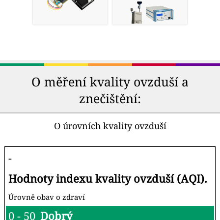
O měření kvality ovzduší a
znečištění:
O úrovních kvality ovzduší
-
Hodnoty indexu kvality ovzduší (AQI).
Úrovně obav o zdraví
0 - 50
Dobrý