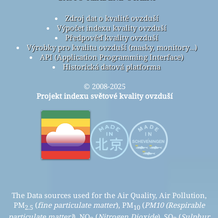
Zdroj dat o kvalitě ovzduší
Výpočet indexu kvality ovzduší
Předpověď kvality ovzduší
Výrobky pro kvalitu ovzduší (masky, monitory…)
API (Application Programming Interface)
Historická datová platforma
© 2008-2025
Projekt indexu světové kvality ovzduší
The Data sources used for the Air Quality, Air Pollution,
PM
(
fine particulate matter
), PM
(
PM10 (Respirable
2.5
10
particulate matter)
), NO
(
Nitrogen Dioxide
), SO
(
Sulphur