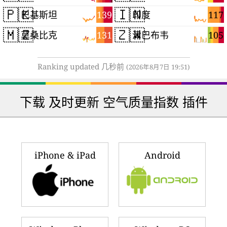
🇵🇰
🇮🇳
139
117
巴基斯坦
印度
🇲🇿
🇿🇼
131
105
莫桑比克
津巴布韦
Ranking updated 几秒前
(2026年8月7日 19:51)
下载 及时更新 空气质量指数 插件
iPhone & iPad
Android