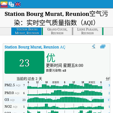
Station Bourg Murat, Reunion
空气污
染：实时空气质量指数（AQI）
Station Bourg
Grand Coude,
Ligne Paradis,
Murat, Reunion
Reunion
Reunion
Station Bourg Murat, Reunion
AQI
:
Station Bourg Murat, R
优
23
更新时间 星期五8:00
首要污染物:
o3
当前的
过去 2 天
分钟
PM2.5
7
3
AQI
PM10
6
2
AQI
O3
23
17
AQI
NO2
1
1
AQI