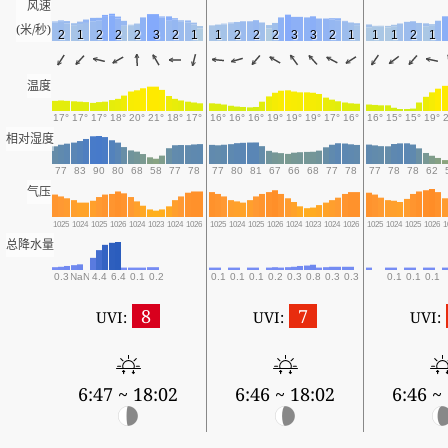
风速
(米/秒)
2
1
2
2
2
3
2
1
1
2
2
2
3
3
2
1
1
1
2
1
温度
17°
17°
17°
18°
20°
21°
18°
17°
16°
16°
16°
19°
19°
19°
17°
16°
16°
15°
15°
19°
相对湿度
77
83
90
80
68
58
77
78
77
80
81
67
66
68
77
78
77
78
78
62
气压
1025
1024
1025
1026
1024
1023
1024
1026
1025
1024
1025
1026
1024
1023
1024
1026
1025
1024
1025
1026
1
总降水量
0.3
NaN
4.4
6.4
0.1
0.2
0.1
0.1
0.1
0.2
0.3
0.8
0.3
0.3
0.1
0.1
0.1
8
7
UVI:
UVI:
UVI:
6:47 ~ 18:02
6:46 ~ 18:02
6:46 ~