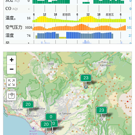
SO2
0
0
AQI
CO
-
0
AQI
温度。
16
12
空气压力
1026
1023
湿度
74
25
风
1
0
+
−