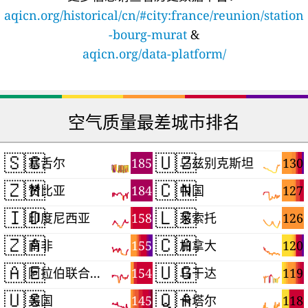
aqicn.org/historical/cn/#city:france/reunion/station
-bourg-murat
&
aqicn.org/data-platform/
空气质量最差城市排名
🇸🇨
🇺🇿
185
130
塞舌尔
乌兹别克斯坦
🇿🇲
🇨🇳
184
127
赞比亚
中国
🇮🇩
🇱🇸
158
126
印度尼西亚
莱索托
🇿🇦
🇨🇦
155
120
南非
加拿大
🇦🇪
🇺🇬
154
119
阿拉伯联合酋长国
乌干达
🇺🇸
🇶🇦
145
118
美国
卡塔尔