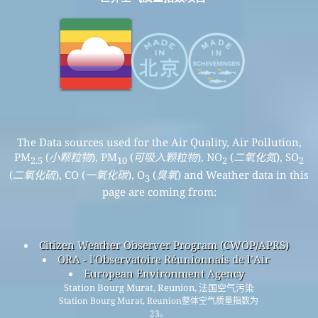
The Data sources used for the Air Quality, Air Pollution,
PM
(
小颗粒物
), PM
(
可吸入颗粒物
), NO
(
二氧化氮
), SO
2.5
10
2
2
(
二氧化硫
), CO (
一氧化碳
), O
(
臭氧
) and Weather data in this
3
page are coming from:
Citizen Weather Observer Program (CWOP/APRS)
ORA - l'Observatoire Réunionnais de l’Air
European Environment Agency
Station Bourg Murat, Reunion, 法国空气污染
Station Bourg Murat, Reunion整体空气质量指数为
23。