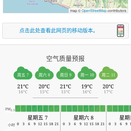
map ©
OpenStreetMap
contributors
点击此处查看此网页的移动版本。
空气质量预报
周五 7
周六 8
周日 9
周一 10
周二 11
21°C
20°C
21°C
19°C
20°C
16°C
15°C
15°C
16°C
17°C
PM
2.5
星期五 7
星期六 8
星期
0
3
6
9
12
15
18
21
0
3
6
9
12
15
18
21
0
3
6
9
小时