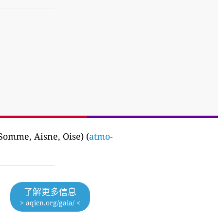
(Somme, Aisne, Oise) (
atmo-
了解更多信息
> aqicn.org/gaia/ <