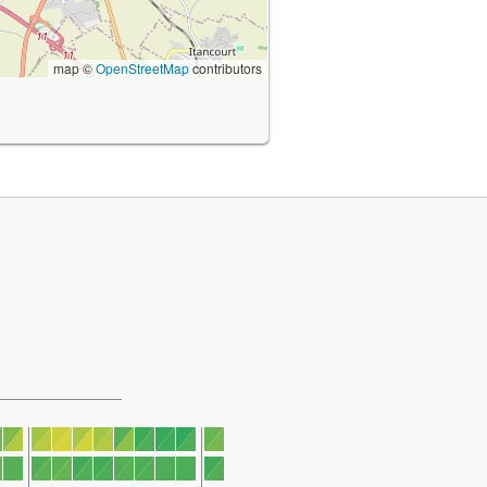
map ©
OpenStreetMap
contributors