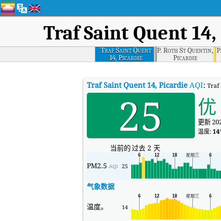
Traf Saint Quent 14,
Traf Saint Quent
P. Roth St Quentin,
P
14, Picardie
Picardie
Traf Saint Quent 14, Picardie
AQI
:
Tra
25
优
更新 202
温度:
14
当前的
过去 2 天
PM2.5
25
AQI
气象数据
温度。
14