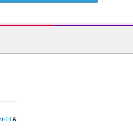
nt-14
&