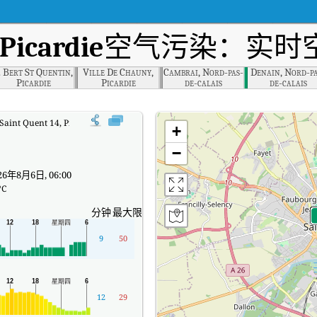
 Picardie
空气污染：实时空
. Bert St Quentin,
Ville De Chauny,
Cambrai, Nord-pas-
Denain, Nord-pa
Picardie
Picardie
de-calais
de-calais
f Saint Quent 14, Picardie实时空气质量指数（AQI）。
+
−
6年8月6日, 06:00
°C
分钟
最大限度
9
50
12
29