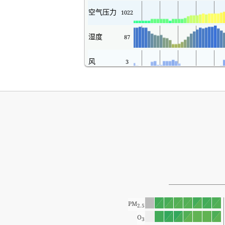
空气压力
1022
湿度
87
风
3
PM
2.5
O
3