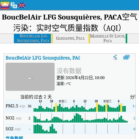
BoucBelAir LFG Sousquières, PACA
空气
污染：实时空气质量指数（AQI）
Boucbelair Lfg
Marseille St Louis,
Gardanne, Paca
Sousquieres, Paca
Paca
BoucBelAir LFG Sousquières, PACA
AQI
:
BoucBelAir LFG So
没有数据
-
更新 2026年4月22日, 10:00
温度:
-
°C
当前的
过去 2 天
分钟
PM2.5
36
11
AQI
NO2
2
2
AQI
SO2
-
0
AQI
气象数据