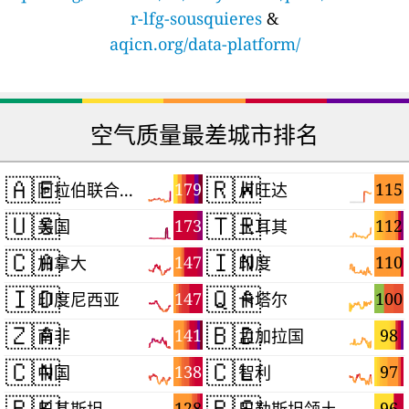
r-lfg-sousquieres
&
aqicn.org/data-platform/
空气质量最差城市排名
🇦🇪
🇷🇼
179
115
阿拉伯联合酋长国
卢旺达
🇺🇸
🇹🇷
173
112
美国
土耳其
🇨🇦
🇮🇳
147
110
加拿大
印度
🇮🇩
🇶🇦
147
100
印度尼西亚
卡塔尔
🇿🇦
🇧🇩
141
98
南非
孟加拉国
🇨🇳
🇨🇱
138
97
中国
智利
🇵🇰
🇵🇸
128
96
巴基斯坦
巴勒斯坦领土