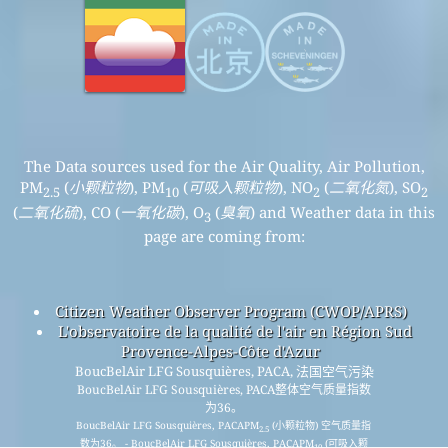
The Data sources used for the Air Quality, Air Pollution,
PM
(
小颗粒物
), PM
(
可吸入颗粒物
), NO
(
二氧化氮
), SO
2.5
10
2
2
(
二氧化硫
), CO (
一氧化碳
), O
(
臭氧
) and Weather data in this
3
page are coming from:
Citizen Weather Observer Program (CWOP/APRS)
L'observatoire de la qualité de l'air en Région Sud
Provence-Alpes-Côte d'Azur
BoucBelAir LFG Sousquières, PACA, 法国空气污染
BoucBelAir LFG Sousquières, PACA整体空气质量指数
为36。
BoucBelAir LFG Sousquières, PACAPM
(小颗粒物) 空气质量指
2.5
数为36。 - BoucBelAir LFG Sousquières, PACAPM
(可吸入颗
10