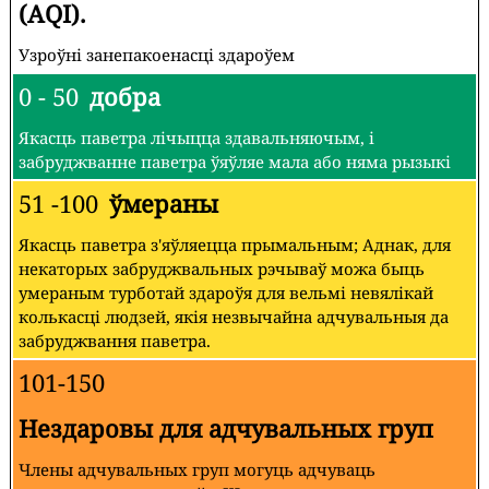
(AQI).
Узроўні занепакоенасці здароўем
0 - 50
добра
Якасць паветра лічыцца здавальняючым, і
забруджванне паветра ўяўляе мала або няма рызыкі
51 -100
ўмераны
Якасць паветра з'яўляецца прымальным; Аднак, для
некаторых забруджвальных рэчываў можа быць
умераным турботай здароўя для вельмі невялікай
колькасці людзей, якія незвычайна адчувальныя да
забруджвання паветра.
101-150
Нездаровы для адчувальных груп
Члены адчувальных груп могуць адчуваць