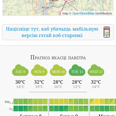
map ©
OpenStreetMap
contributors
Націсніце тут, каб убачыць мабільную
версію гэтай вэб-старонкі
Прагноз якасці паветра
SAT 8
SUN 9
MON 10
TUE 11
WED 12
30°C
32°C
28°C
28°C
32°C
14°C
19°C
16°C
13°C
14°C
PM
2.5
O
3
Saturday 8
Sunday 9
Monday 