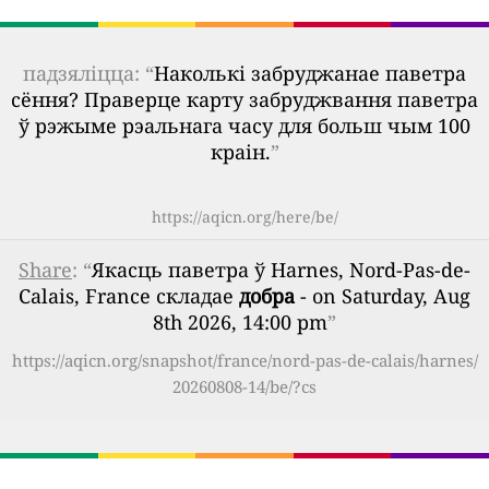
падзяліцца: “
Наколькі забруджанае паветра
сёння? Праверце карту забруджвання паветра
ў рэжыме рэальнага часу для больш чым 100
краін.
”
https://aqicn.org/here/be/
Share
: “
Якасць паветра ў Harnes, Nord-Pas-de-
Calais, France складае
добра
- on Saturday, Aug
8th 2026, 14:00 pm
”
https://aqicn.org/snapshot/france/nord-pas-de-calais/harnes/
20260808-14/be/?cs