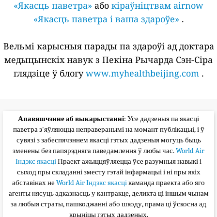
«Якасць паветра»
або
кіраўніцтвам airnow
«Якасць паветра і ваша здароўе»
.
Вельмі карысныя парады па здароўі ад доктара
медыцынскіх навук з Пекіна Рычарда Сэн-Сіра
глядзіце ў блогу
www.myhealthbeijing.com
.
Апавяшчэнне аб выкарыстанні
: Усе дадзеныя па якасці
паветра з'яўляюцца неправеранымі на момант публікацыі, і ў
сувязі з забеспячэннем якасці гэтых дадзеныя могуць быць
зменены без папярэдняга паведамлення ў любы час.
World Air
Індэкс якасці
Праект ажыццяўляецца ўсе разумныя навыкі і
сыход пры складанні зместу гэтай інфармацыі і ні пры якіх
абставінах не
World Air Індэкс якасці
каманда праекта або яго
агенты нясуць адказнасць у кантракце, деликта ці іншым чынам
за любыя страты, пашкоджанні або шкоду, прама ці ўскосна ад
крыніцы гэтых дадзеных.