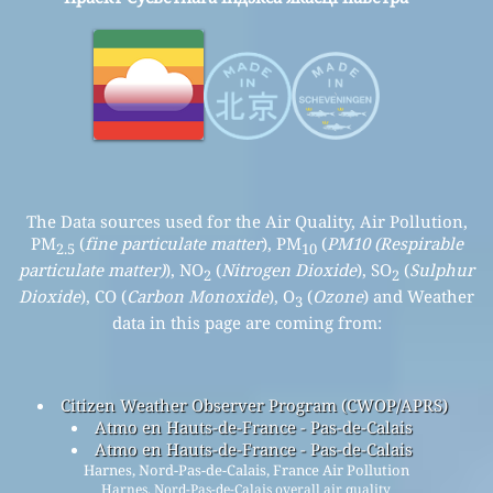
The Data sources used for the Air Quality, Air Pollution,
PM
(
fine particulate matter
), PM
(
PM10 (Respirable
2.5
10
particulate matter)
), NO
(
Nitrogen Dioxide
), SO
(
Sulphur
2
2
Dioxide
), CO (
Carbon Monoxide
), O
(
Ozone
) and Weather
3
data in this page are coming from:
Citizen Weather Observer Program (CWOP/APRS)
Atmo en Hauts-de-France - Pas-de-Calais
Atmo en Hauts-de-France - Pas-de-Calais
Harnes, Nord-Pas-de-Calais, France Air Pollution
Harnes, Nord-Pas-de-Calais overall air quality