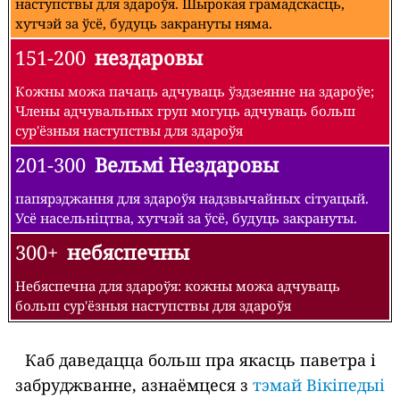
наступствы для здароўя. Шырокая грамадскасць,
хутчэй за ўсё, будуць закрануты няма.
151-200
нездаровы
Кожны можа пачаць адчуваць ўздзеянне на здароўе;
Члены адчувальных груп могуць адчуваць больш
сур'ёзныя наступствы для здароўя
201-300
Вельмі Нездаровы
папярэджання для здароўя надзвычайных сітуацый.
Усё насельніцтва, хутчэй за ўсё, будуць закрануты.
300+
небяспечны
Небяспечна для здароўя: кожны можа адчуваць
больш сур'ёзныя наступствы для здароўя
Каб даведацца больш пра якасць паветра і
забруджванне, азнаёмцеся з
тэмай Вікіпедыі