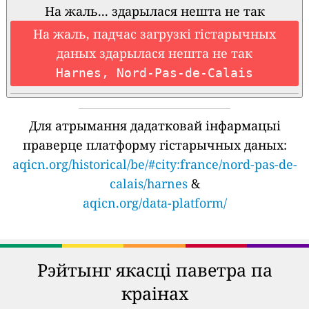
На жаль... здарылася нешта не так
На жаль, падчас загрузкі гістарычных
даных здарылася нешта не так
Harnes, Nord-Pas-de-Calais
Для атрымання дадатковай інфармацыі
праверце платформу гістарычных даных:
aqicn.org/historical/be/#city:france/nord-pas-de-
calais/harnes
&
aqicn.org/data-platform/
Рэйтынг якасці паветра па
краінах