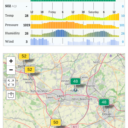
SO2
-
0
AQI
Temp
28
10
Pressure
1019
1019
Humidity
26
26
Wind
3
0
+
−