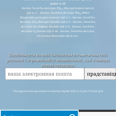
index is 48
Harnes, Nord-Pas-de-Calais PM
(fine particulate matter)
2.5
AQI is 17 - Harnes, Nord-Pas-de-Calais PM
(PM10
10
(Respirable particulate matter)) AQI is 5 - Harnes, Nord-Pas-
de-Calais NO
(Nitrogen Dioxide) AQI is 1 - Harnes, Nord-Pas-
2
de-Calais SO
(Sulphur Dioxide) AQI is 0 - Harnes, Nord-Pas-
2
de-Calais O
(Ozone) AQI is 48 - Harnes, Nord-Pas-de-Calais
3
CO (Carbon Monoxide) AQI is n/a -
Падпішыцеся на наш бясплатны штомесячны спіс
рассылкі і атрымлівайце апавяшчэнні, калі з'явяцца
новыя артыкулы.
прадставіц
This page has been generated on Saturday, Aug 8th 2026, 21:31 pm CST from jp2n