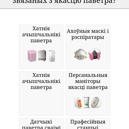
звязаных з якасцю паветра?
Хатнія
Ахоўныя маскі і
ачышчальнікі
рэспіратары
паветра
Хатнія
Персанальныя
ачышчальнікі
маніторы
паветра
якасці паветра
Датчыкі
Прафесійныя
паветра сваімі
станцыі