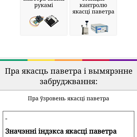
рукамі
кантролю
якасці паветра
Пра якасць паветра і вымярэнне
забруджвання:
Пра ўзровень якасці паветра
-
Значэнні індэкса якасці паветра