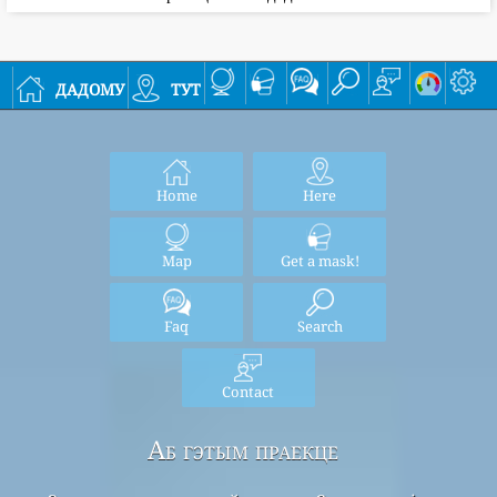
дадому
тут
Home
Here
Map
Get a mask!
Faq
Search
Contact
Аб гэтым праекце