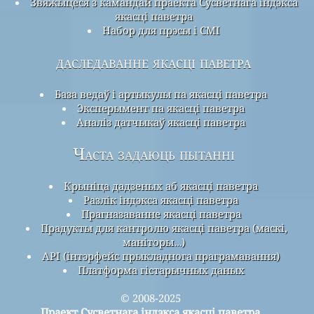
Звяжыцеся з камандай праекта Сусветнага індэкса
якасці паветра
Набор для прэсы і СМІ
даследаванне якасці паветра
База ведаў і артыкулы па якасці паветра
Эксперымент па якасці паветра
Аналіз датчыкаў якасці паветра
Часта задаюць пытанні
Крыніца дадзеных аб якасці паветра
Разлік індэкса якасці паветра
Прагназаванне якасці паветра
Прадукты для кантролю якасці паветра (маскі,
маніторы…)
API (інтэрфейс прыкладнога праграмавання)
Платформа гістарычных даных
© 2008-2025
Праект Сусветнага індэкса якасці паветра