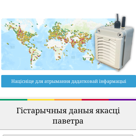
Націсніце для атрымання дадатковай інфармацыі
Гістарычныя даныя якасці
паветра