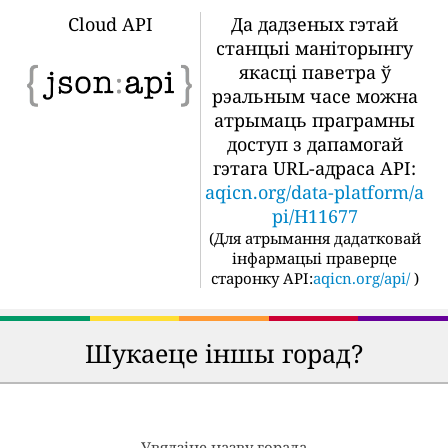
Cloud API
Да дадзеных гэтай
станцыі маніторынгу
якасці паветра ў
рэальным часе можна
атрымаць праграмны
доступ з дапамогай
гэтага URL-адраса API:
aqicn.org/data-platform/a
pi/H11677
(
Для атрымання дадатковай
інфармацыі праверце
старонку API:
aqicn.org/api/
)
Шукаеце іншы горад?
Увядзіце назву горада