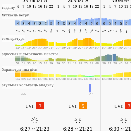
4
7
10
13
16
19
22
1
4
7
10
13
16
19
22
1
4
7
10
13
гадзіну
Хуткасць ветру
4
3
4
3
2
2
5
4
3
3
4
6
4
6
6
6
5
4
5
5
тэмпература
14°
16°
23°
28°
30°
29°
21°
20°
19°
21°
28°
27°
31°
29°
19°
19°
18°
18°
25°
28°
адносная вільготнасць паветра
59
61
35
20
15
18
39
36
35
31
18
29
25
31
48
59
71
78
40
34
бараметрычны ціск
1022
1021
1021
1019
1017
1016
1016
1015
1014
1014
1013
1015
1013
1012
1014
1014
1014
1016
1018
1019
1
агульная колькасць ападкаў
NaN
0.1
7
5
7
UVI:
UVI:
UVI:
6:27 ~ 21:23
6:28 ~ 21:21
6:30 ~ 21