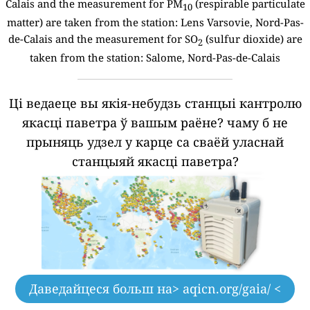
Calais and the measurement for PM
(respirable particulate
10
matter) are taken from the station: Lens Varsovie, Nord-Pas-
de-Calais and the measurement for SO
(sulfur dioxide) are
2
taken from the station: Salome, Nord-Pas-de-Calais
Ці ведаеце вы якія-небудзь станцыі кантролю
якасці паветра ў вашым раёне?
чаму б не
прыняць удзел у карце са сваёй уласнай
станцыяй якасці паветра?
Даведайцеся больш на
> aqicn.org/gaia/ <