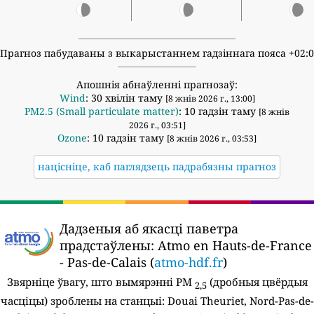
Прагноз пабудаваны з выкарыстаннем гадзіннага пояса +02:
Апошнія абнаўленні прагнозаў:
Wind
: 30 хвілін таму
[8 жнів 2026 г., 13:00]
PM2.5 (Small particulate matter)
: 10 гадзін таму
[8 жнів
2026 г., 03:51]
Ozone
: 10 гадзін таму
[8 жнів 2026 г., 03:53]
націсніце, каб паглядзець падрабязны прагноз
Дадзеныя аб якасці паветра
прадстаўлены:
Atmo en Hauts-de-France
- Pas-de-Calais (
atmo-hdf.fr
)
Звярніце ўвагу, што вымярэнні PM
(дробныя цвёрдыя
2,5
часціцы) зроблены на станцыі:
Douai Theuriet, Nord-Pas-de-