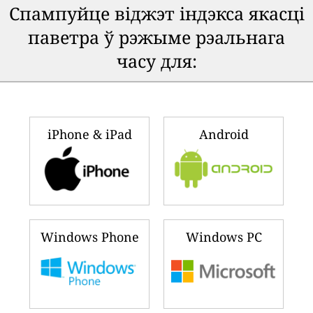
Спампуйце віджэт індэкса якасці
паветра ў рэжыме рэальнага
часу для:
iPhone & iPad
Android
Windows Phone
Windows PC