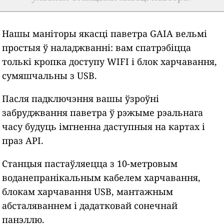
Нашы маніторы якасці паветра GAIA вельмі
простыя ў наладжванні: вам спатрэбіцца
толькі кропка доступу WIFI і блок харчавання,
сумяшчальны з USB.
Пасля падключэння вашы ўзроўні
забруджвання паветра ў рэжыме рэальнага
часу будуць імгненна даступныя на картах і
праз API.
Станцыя пастаўляецца з 10-метровым
воданепранікальным кабелем харчавання,
блокам харчавання USB, мантажным
абсталяваннем і дадатковай сонечнай
панэллю.