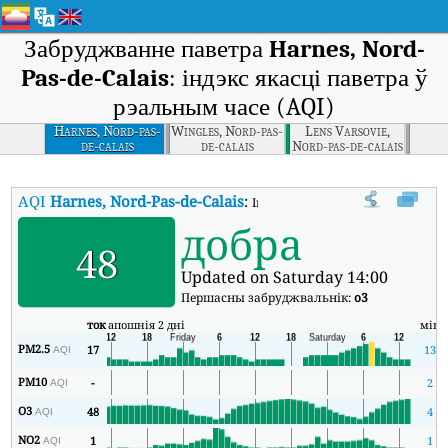
Забруджванне паветра
Harnes, Nord-
Pas-de-Calais
: індэкс якасці паветра ў
рэальным часе (AQI)
Harnes, Nord-pas-
Wingles, Nord-pas-
Lens Varsovie,
de-calais
de-calais
Nord-pas-de-calais
AQI
Harnes, Nord-Pas-de-Calais
:
Індэкс якасці паветра Harnes, No
добра
48
Updated on Saturday 14:00
Першасны забруджвальнік:
o3
ток
апошнія 2 дні
мін
PM2.5
17
13
AQI
PM10
-
2
AQI
O3
48
4
AQI
NO2
1
1
AQI