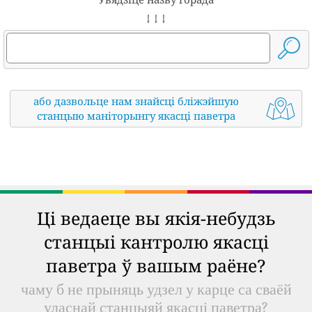
↓ ↓ ↓
або дазвольце нам знайсці бліжэйшую
станцыю маніторынгу якасці паветра
Ці ведаеце вы якія-небудзь
станцыі кантролю якасці
паветра ў вашым раёне?
чаму б не прыняць удзел у карце са сваёй
уласнай станцыяй якасці паветра?