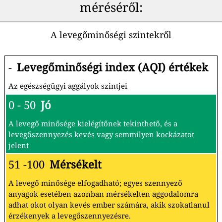
méréséről:
A levegőminőségi szintekről
-
Levegőminőségi index (AQI) értékek
Az egészségügyi aggályok szintjei
0 - 50
Jó
A levegő minősége kielégítőnek tekinthető, és a
levegőszennyezés kevés vagy semmilyen kockázatot
jelent
51 -100
Mérsékelt
A levegő minősége elfogadható; egyes szennyező
anyagok esetében azonban mérsékelten aggodalomra
adhat okot olyan kevés ember számára, akik szokatlanul
érzékenyek a levegőszennyezésre.