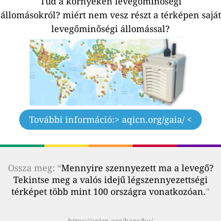
Tud a környéken levegőminőségi
állomásokról?
miért nem vesz részt a térképen saját
levegőminőségi állomással?
További információ:
> aqicn.org/gaia/ <
Ossza meg: “
Mennyire szennyezett ma a levegő?
Tekintse meg a valós idejű légszennyezettségi
térképet több mint 100 országra vonatkozóan.
”
https://aqicn.org/here/hu/