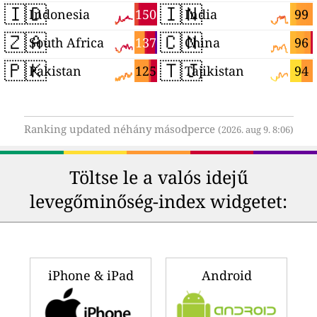
🇮🇩
🇮🇳
150
99
Indonesia
India
🇿🇦
🇨🇳
137
96
South Africa
China
🇵🇰
🇹🇯
125
94
Pakistan
Tajikistan
Ranking updated néhány másodperce
(2026. aug 9. 8:06)
Töltse le a valós idejű
levegőminőség-index widgetet:
iPhone & iPad
Android