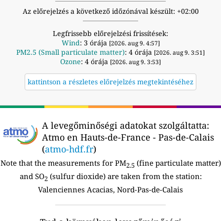
Az előrejelzés a következő időzónával készült: +02:00
Legfrissebb előrejelzési frissítések:
Wind
: 3 órája
[2026. aug 9. 4:57]
PM2.5 (Small particulate matter)
: 4 órája
[2026. aug 9. 3:51]
Ozone
: 4 órája
[2026. aug 9. 3:53]
kattintson a részletes előrejelzés megtekintéséhez
A levegőminőségi adatokat szolgáltatta:
Atmo en Hauts-de-France - Pas-de-Calais
(
atmo-hdf.fr
)
Note that the measurements for PM
(fine particulate matter)
2.5
and SO
(sulfur dioxide) are taken from the station:
2
Valenciennes Acacias, Nord-Pas-de-Calais