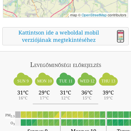
map ©
OpenStreetMap
contributors
Kattintson ide a weboldal mobil
verziójának megtekintéséhez
Levegőminőségi előrejelzés
SUN 9
MON 10
TUE 11
WED 12
THU 13
31°C
29°C
31°C
36°C
39°C
16°C
17°C
12°C
15°C
19°C
PM
2.5
O
3
Sunday 9
Monday 10
Tuesd