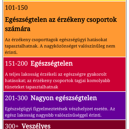
101-150
Egészségtelen az érzékeny csoportok
számára
Az érzékeny csoporttagok egészségügyi hatásokat
tapasztalhatnak. A nagyközönséget valószínűleg nem
érinti.
151-200
Egészségtelen
A teljes lakosság érzékeli az egészségre gyakorolt
hatásokat; az érzékeny csoportok tagjai komolyabb
tüneteket tapasztalhatnak
201-300
Nagyon egészségtelen
Egészségügyi figyelmeztetések vészhelyzet esetén. Az
egész lakosság nagyobb valószínűséggel érinti.
300+
Veszélyes