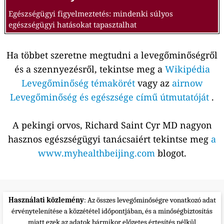
Egészségügyi figyelmeztetés: mindenki súlyos
egészségügyi hatásokat tapasztalhat
Ha többet szeretne megtudni a levegőminőségről
és a szennyezésről, tekintse meg a
Wikipédia
Levegőminőség témakörét
vagy az
airnow
Levegőminőség és egészsége című útmutatóját
.
A pekingi orvos, Richard Saint Cyr MD nagyon
hasznos egészségügyi tanácsaiért tekintse meg
a
www.myhealthbeijing.com
blogot.
Használati közlemény
: Az összes levegőminőségre vonatkozó adat
érvénytelenítése a közzététel időpontjában, és a minőségbiztosítás
miatt ezek az adatok bármikor előzetes értesítés nélkül