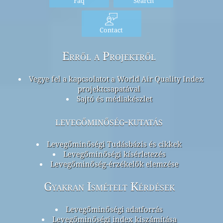
Faq
Search
Contact
Erről a Projektről
Vegye fel a kapcsolatot a World Air Quality Index
projektcsapatával
Sajtó és médiakészlet
levegőminőség-kutatás
Levegőminőségi Tudásbázis és cikkek
Levegőminőségi kísérletezés
Levegőminőség-érzékelők elemzése
Gyakran Ismételt Kérdések
Levegőminőségi adatforrás
Levegőminőségi index kiszámítása