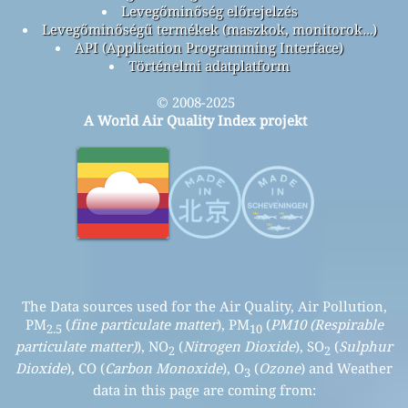
Levegőminőség előrejelzés
Levegőminőségű termékek (maszkok, monitorok…)
API (Application Programming Interface)
Történelmi adatplatform
© 2008-2025
A World Air Quality Index projekt
The Data sources used for the Air Quality, Air Pollution,
PM
(
fine particulate matter
), PM
(
PM10 (Respirable
2.5
10
particulate matter)
), NO
(
Nitrogen Dioxide
), SO
(
Sulphur
2
2
Dioxide
), CO (
Carbon Monoxide
), O
(
Ozone
) and Weather
3
data in this page are coming from: