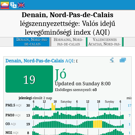
Denain, Nord-Pas-de-Calais
légszennyezettsége: Valós idejű
levegőminőségi index (AQI)
Denain, Nord-pas-
Hornaing, Nord-
Valenciennes
de-calais
pas-de-calais
Acacias, Nord-pas-
de-calais
Denain, Nord-Pas-de-Calais
AQI
:
Denain, Nord-Pas-de-Calais valós 
Jó
19
Updated on Sunday 8:00
Elsődleges szennyező:
o3
jelenlegi
elmúlt 2 nap
min
PM2.5
30
17
AQI
PM10
13
7
AQI
O3
19
1
AQI
NO2
8
1
AQI