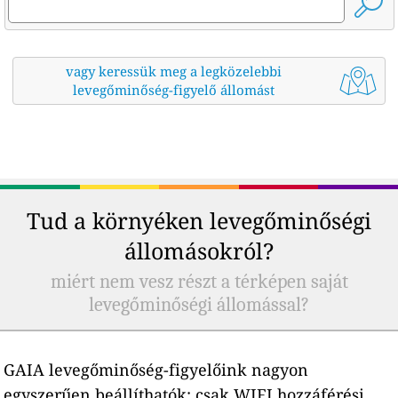
vagy keressük meg a legközelebbi
levegőminőség-figyelő állomást
Tud a környéken levegőminőségi
állomásokról?
miért nem vesz részt a térképen saját
levegőminőségi állomással?
GAIA levegőminőség-figyelőink nagyon
egyszerűen beállíthatók: csak WIFI hozzáférési