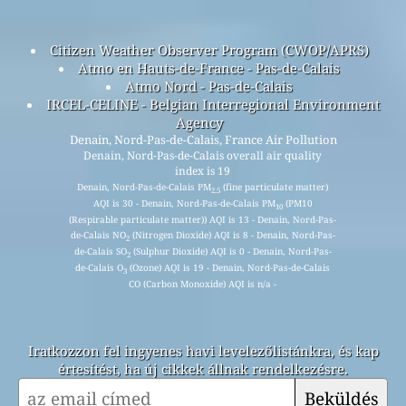
Citizen Weather Observer Program (CWOP/APRS)
Atmo en Hauts-de-France - Pas-de-Calais
Atmo Nord - Pas-de-Calais
IRCEL-CELINE - Belgian Interregional Environment
Agency
Denain, Nord-Pas-de-Calais, France Air Pollution
Denain, Nord-Pas-de-Calais overall air quality
index is 19
Denain, Nord-Pas-de-Calais PM
(fine particulate matter)
2.5
AQI is 30 - Denain, Nord-Pas-de-Calais PM
(PM10
10
(Respirable particulate matter)) AQI is 13 - Denain, Nord-Pas-
de-Calais NO
(Nitrogen Dioxide) AQI is 8 - Denain, Nord-Pas-
2
de-Calais SO
(Sulphur Dioxide) AQI is 0 - Denain, Nord-Pas-
2
de-Calais O
(Ozone) AQI is 19 - Denain, Nord-Pas-de-Calais
3
CO (Carbon Monoxide) AQI is n/a -
Iratkozzon fel ingyenes havi levelezőlistánkra, és kap
értesítést, ha új cikkek állnak rendelkezésre.
Beküldés