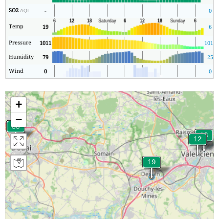
SO2
-
0
AQI
Temp
19
6
Pressure
1011
1011
Humidity
79
25
Wind
0
0
+
−