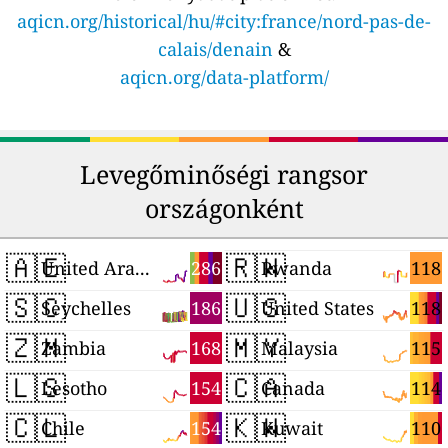
aqicn.org/historical/hu/#city:france/nord-pas-de-
calais/denain
&
aqicn.org/data-platform/
Levegőminőségi rangsor
országonként
🇦🇪
🇷🇼
286
118
United Arab Emirates
Rwanda
🇸🇨
🇺🇸
186
118
Seychelles
United States
🇿🇲
🇲🇾
168
115
Zambia
Malaysia
🇱🇸
🇨🇦
154
114
Lesotho
Canada
🇨🇱
🇰🇼
154
110
Chile
Kuwait