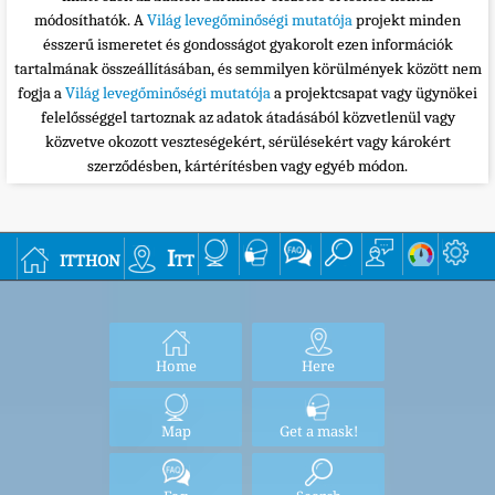
módosíthatók. A
Világ levegőminőségi mutatója
projekt minden
ésszerű ismeretet és gondosságot gyakorolt ezen információk
tartalmának összeállításában, és semmilyen körülmények között nem
fogja a
Világ levegőminőségi mutatója
a projektcsapat vagy ügynökei
felelősséggel tartoznak az adatok átadásából közvetlenül vagy
közvetve okozott veszteségekért, sérülésekért vagy károkért
szerződésben, kártérítésben vagy egyéb módon.
itthon
Itt
Home
Here
Map
Get a mask!