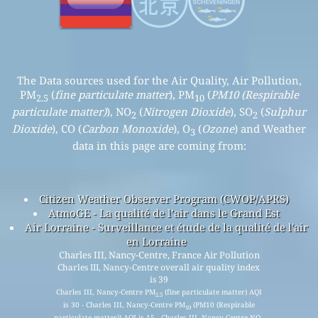
The Data sources used for the Air Quality, Air Pollution,
PM
(
fine particulate matter
), PM
(
PM10 (Respirable
2.5
10
particulate matter)
), NO
(
Nitrogen Dioxide
), SO
(
Sulphur
2
2
Dioxide
), CO (
Carbon Monoxide
), O
(
Ozone
) and Weather
3
data in this page are coming from:
Citizen Weather Observer Program (CWOP/APRS)
AtmoGE - La qualité de l’air dans le Grand Est
Air Lorraine - Surveillance et étude de la qualité de l'air
en Lorraine
Charles III, Nancy-Centre, France Air Pollution
Charles III, Nancy-Centre overall air quality index
is 39
Charles III, Nancy-Centre PM
(fine particulate matter) AQI
2.5
is 30 - Charles III, Nancy-Centre PM
(PM10 (Respirable
10
particulate matter)) AQI is 15 - Charles III, Nancy-Centre NO