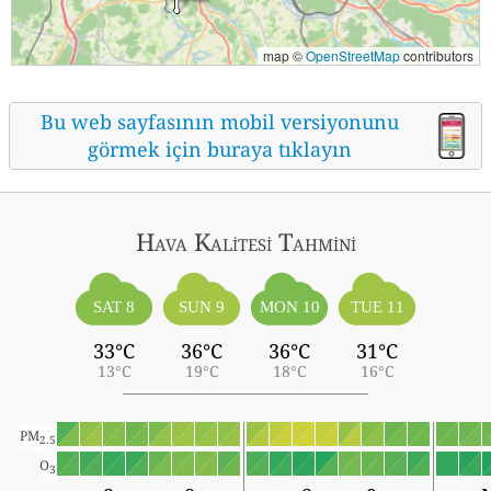
map ©
OpenStreetMap
contributors
Bu web sayfasının mobil versiyonunu
görmek için buraya tıklayın
Hava Kalitesi Tahmini
SAT 8
SUN 9
MON 10
TUE 11
33°C
36°C
36°C
31°C
13°C
19°C
18°C
16°C
PM
2.5
O
3