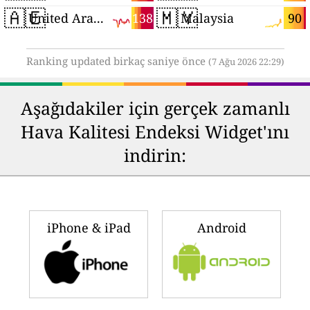
🇦🇪
🇲🇾
138
90
United Arab Emirates
Malaysia
Ranking updated birkaç saniye önce
(7 Ağu 2026 22:29)
Aşağıdakiler için gerçek zamanlı
Hava Kalitesi Endeksi Widget'ını
indirin:
iPhone & iPad
Android