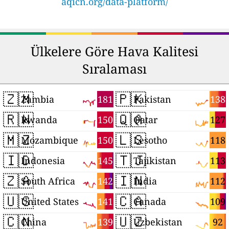
aqicn.org/data-platform/
Ülkelere Göre Hava Kalitesi
Sıralaması
🇿🇲
🇵🇰
181
138
Zambia
Pakistan
🇷🇼
🇶🇦
150
127
Rwanda
Qatar
🇲🇿
🇱🇸
150
118
Mozambique
Lesotho
🇮🇩
🇹🇯
145
113
Indonesia
Tajikistan
🇿🇦
🇮🇳
142
112
South Africa
India
🇺🇸
🇨🇦
141
109
United States
Canada
🇨🇳
🇺🇿
139
92
China
Uzbekistan