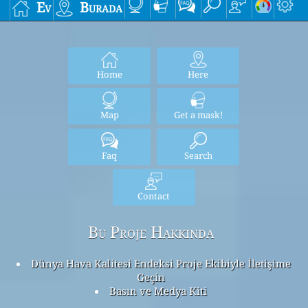
Ev
Burada
Home
Here
Map
Get a mask!
Faq
Search
Contact
Bu Proje Hakkında
Dünya Hava Kalitesi Endeksi Proje Ekibiyle İletişime
Geçin
Basın ve Medya Kiti