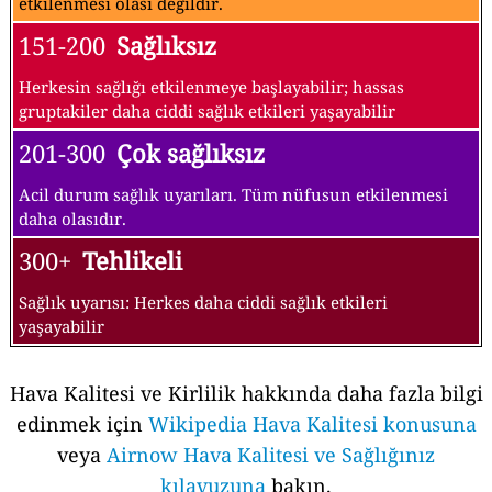
etkilenmesi olası değildir.
151-200
Sağlıksız
Herkesin sağlığı etkilenmeye başlayabilir; hassas
gruptakiler daha ciddi sağlık etkileri yaşayabilir
201-300
Çok sağlıksız
Acil durum sağlık uyarıları. Tüm nüfusun etkilenmesi
daha olasıdır.
300+
Tehlikeli
Sağlık uyarısı: Herkes daha ciddi sağlık etkileri
yaşayabilir
Hava Kalitesi ve Kirlilik hakkında daha fazla bilgi
edinmek için
Wikipedia Hava Kalitesi konusuna
veya
Airnow Hava Kalitesi ve Sağlığınız
kılavuzuna
bakın.