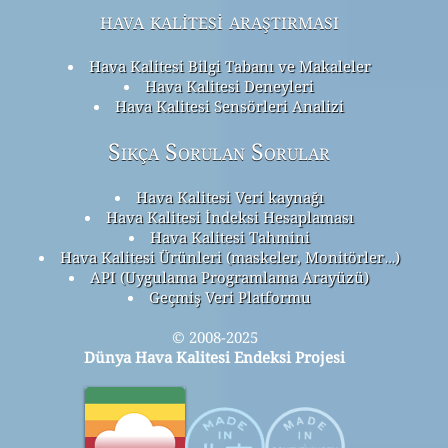
hava kalitesi araştırması
Hava Kalitesi Bilgi Tabanı ve Makaleler
Hava Kalitesi Deneyleri
Hava Kalitesi Sensörleri Analizi
Sıkça Sorulan Sorular
Hava Kalitesi Veri kaynağı
Hava Kalitesi İndeksi Hesaplaması
Hava Kalitesi Tahmini
Hava Kalitesi Ürünleri (maskeler, Monitörler…)
API (Uygulama Programlama Arayüzü)
Geçmiş Veri Platformu
© 2008-2025
Dünya Hava Kalitesi Endeksi Projesi