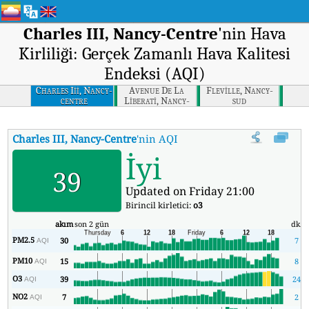
Charles III, Nancy-Centre
'nin Hava
Kirliliği: Gerçek Zamanlı Hava Kalitesi
Endeksi (AQI)
Charles Iii, Nancy-
Avenue De La
Fleville, Nancy-
centre
Liberati, Nancy-
sud
d400
Charles III, Nancy-Centre
'nin AQI'si
:
Charles III, Nancy-Centre'ni
İyi
39
Updated on Friday 21:00
Birincil kirletici:
o3
akım
son 2 gün
dk.
PM2.5
30
7
AQI
PM10
15
8
AQI
O3
39
24
AQI
NO2
7
2
AQI