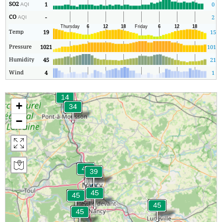
SO2
1
0
AQI
CO
-
2
AQI
Temp
19
15
Pressure
1021
1017
Humidity
45
21
Wind
4
1
+
−