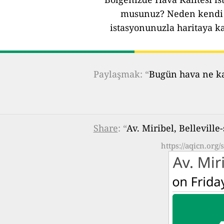
musunuz?
Neden kendi 
istasyonunuzla haritaya k
Paylaşmak: “
Bugün hava ne kad
Share
: “
Av. Miribel, Bellevill
https://aqicn.org