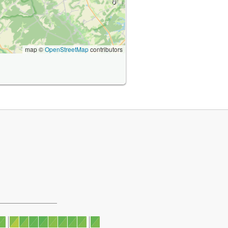
map ©
OpenStreetMap
contributors