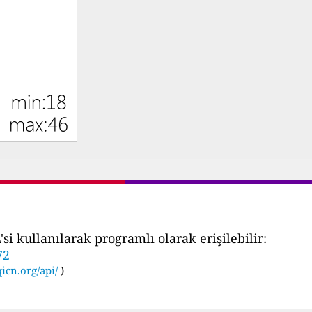
i kullanılarak programlı olarak erişilebilir:
72
icn.org/api/
)