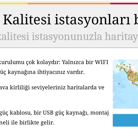
Kalitesi istasyonları
alitesi istasyonunuzla harita
kurulumu çok kolaydır: Yalnızca bir WIFI
üç kaynağına ihtiyacınız vardır.
a kirliliği seviyeleriniz haritalarda ve
 güç kablosu, bir USB güç kaynağı, montaj
li ile birlikte gelir.