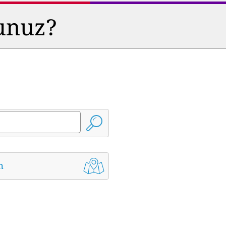
sunuz?
m