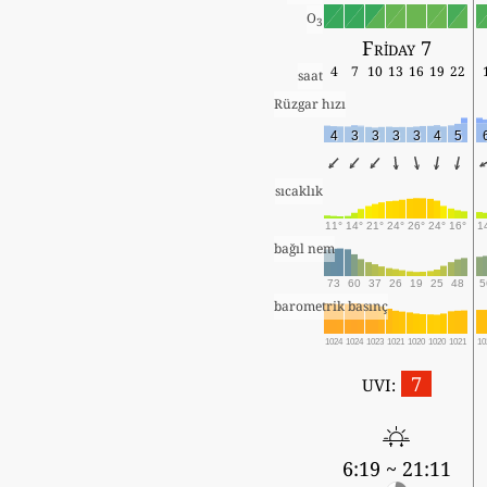
O
3
Friday 7
4
7
10
13
16
19
22
saat
Rüzgar hızı
4
3
3
3
3
4
5
sıcaklık
11°
14°
21°
24°
26°
24°
16°
1
bağıl nem
73
60
37
26
19
25
48
5
barometrik basınç
1024
1024
1023
1021
1020
1020
1021
10
7
UVI:
6:19 ~ 21:11