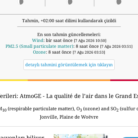
Tahmin, +02:00 saat dilimi kullanılarak çizildi
En son tahmin güncellemeleri:
Wind
: bir saat önce
[7 Ağu 2026 10:50]
PM2.5 (Small particulate matter)
: 8 saat önce
[7 Ağu 2026 03:51]
Ozone
: 8 saat önce
[7 Ağu 2026 03:53]
detaylı tahmini görüntülemek için tıklayın
erileri:
AtmoGE - La qualité de l’air dans le Grand Es
M
(respirable particulate matter), O
(ozone) and SO
(sulfur 
10
3
2
Jonville, Plaine de Woëvre
asyonları biliyor