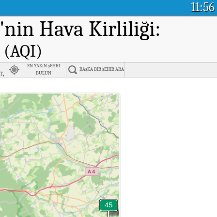
11:56
'nin Hava Kirliliği:
 (AQI)
EN YAKıN şEHRI
BAşKA BIR şEHIR ARA
t,
BULUN
en
va Kalitesi Endeksi (AQI).