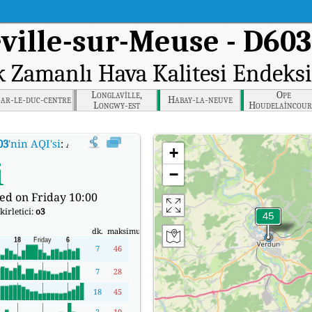
eville-sur-Meuse - D603
k Zamanlı Hava Kalitesi Endeksi
Longlaville,
Ope
ar-le-duc-centre
Habay-la-neuve
Longwy-est
Houdelaincour
Plateau Meusi
03
'nin AQI'si
:
Av. Miribel, Belleville-sur-Meuse - D603'nin Gerçek Zamanlı Ha
+
i
−
ed on Friday 10:00
kirletici:
o3
dk.
maksimum
7
46
7
28
18
45
2
10