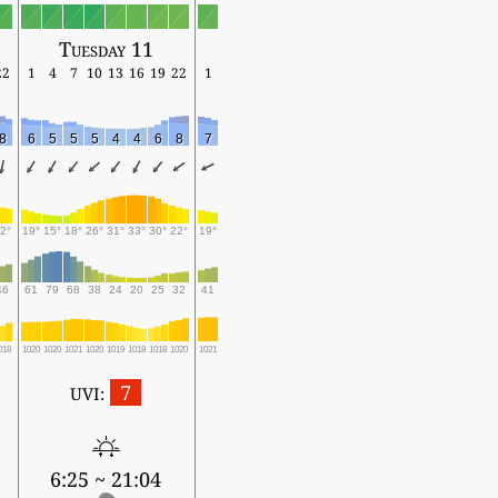
Tuesday 11
22
1
4
7
10
13
16
19
22
1
8
6
5
5
5
4
4
6
8
7
2°
19°
15°
18°
26°
31°
33°
30°
22°
19°
46
61
79
68
38
24
20
25
32
41
018
1020
1020
1021
1020
1019
1018
1018
1020
1021
7
UVI:
6:25 ~ 21:04