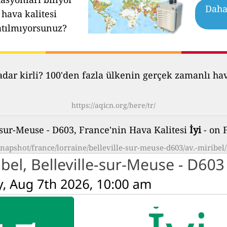
Daha 
hava kalitesi
atılmıyorsunuz?
ar kirli? 100'den fazla ülkenin gerçek zamanlı hava 
https://aqicn.org/here/tr/
e-sur-Meuse - D603, France'nin Hava Kalitesi
İyi
- on 
/snapshot/france/lorraine/belleville-sur-meuse-d603/av.-miribel/