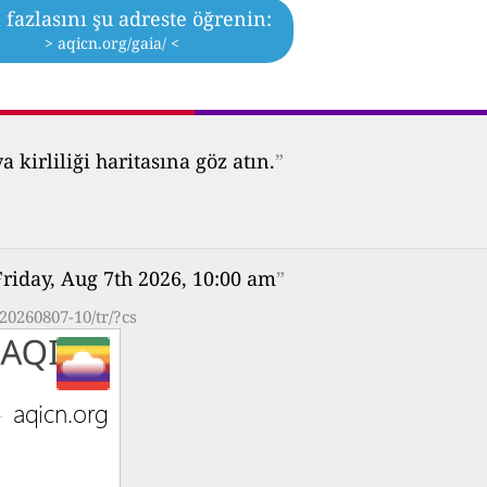
fazlasını şu adreste öğrenin:
> aqicn.org/gaia/ <
kirliliği haritasına göz atın.
”
Friday, Aug 7th 2026, 10:00 am
”
20260807-10/tr/?cs