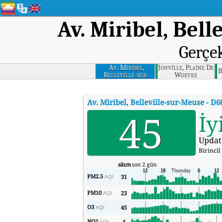
Av. Miribel, Bell
Gerçe
Av. Miribel,
Jonville, Plaine De
B
Belleville-sur-
Woevre
meuse - D603
Av. Miribel, Belleville-sur-Meuse - D6
45
İy
Updat
Birincil 
akım
son 2 gün
PM2.5
31
AQI
PM10
23
AQI
O3
45
AQI
NO2
4
AQI