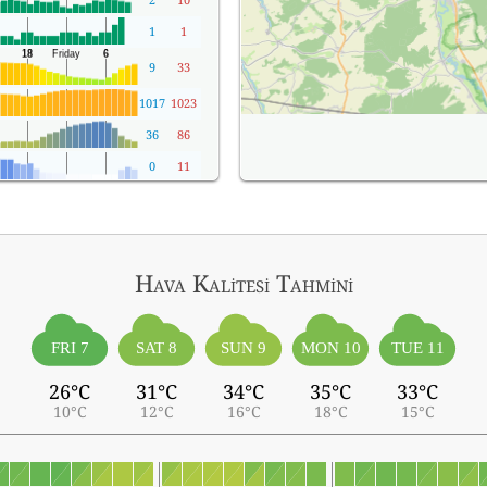
1
1
9
33
1017
1023
36
86
0
11
Hava Kalitesi Tahmini
FRI 7
SAT 8
SUN 9
MON 10
TUE 11
26°C
31°C
34°C
35°C
33°C
10°C
12°C
16°C
18°C
15°C