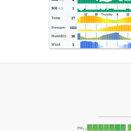
SO2
1
AQI
Temp
27
Pressure
1022
Humidity
36
Wind
3
PM
2.5