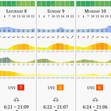
Saturday 8
Sunday 9
Monday 10
1
4
7
10
13
16
19
22
1
4
7
10
13
16
19
22
1
4
7
10
13
16
19
6
6
6
5
3
2
2
4
3
2
1
2
4
6
2
2
2
2
3
4
3
5
7
4°
12°
16°
25°
30°
31°
29°
21°
18°
17°
20°
29°
34°
32°
29°
22°
21°
18°
22°
29°
33°
35°
32°
2
6
63
57
30
20
16
21
32
47
51
42
25
16
17
21
30
34
46
39
37
26
20
21
21
1021
1020
1019
1018
1016
1015
1016
1016
1015
1015
1014
1014
1014
1014
1015
1015
1016
1016
1017
1016
1014
1015
1
7
5
6
UVI:
UVI:
UVI:
6:21 ~ 21:09
6:22 ~ 21:07
6:24 ~ 21:06