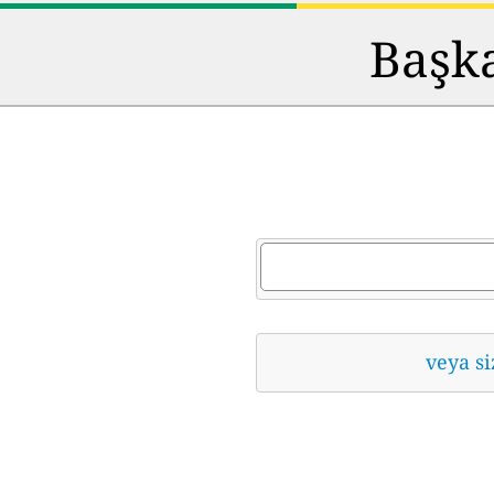
Başka
veya si