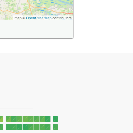
map ©
OpenStreetMap
contributors