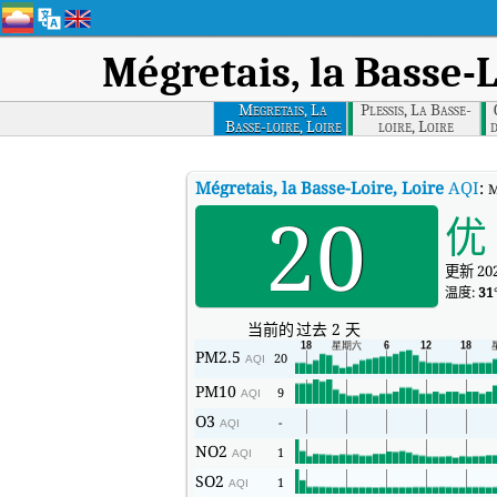
Mégretais, la Basse-L
Megretais, La
Plessis, La Basse-
Basse-loire, Loire
loire, Loire
d
Mégretais, la Basse-Loire, Loire
AQI
:
M
20
优
更新 202
温度:
31
当前的
过去 2 天
PM2.5
20
AQI
PM10
9
AQI
O3
-
AQI
NO2
1
AQI
SO2
1
AQI