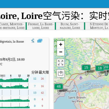
oire, Loire
空气污染：实时
Camee, Montoir-
Frossay, La Basse-
Blum, Saint-
S Etienne De
e-bretagne, Loire
loire, Loire
nazaire, Loire
Montluc, La
Basse-loire, Loi
égretais, la Basse-Loire, Loire实时空气质量指数（AQI）。
+
−
6年8月2日, 18:00
°C
分钟
最大限度
12
26
7
16
13
42
0
4
0
9