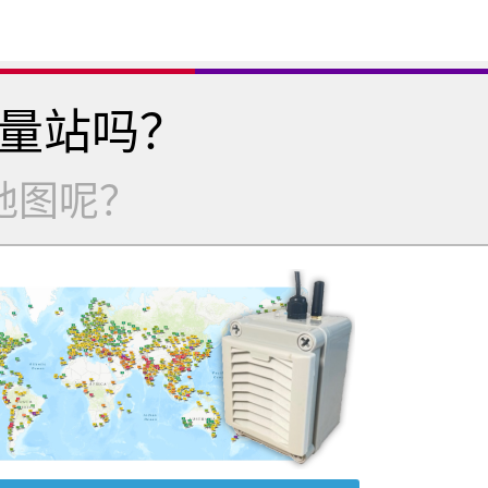
量站吗？
地图呢？