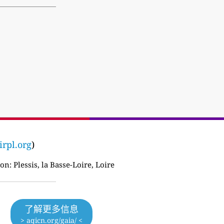
irpl.org
)
ion:
Plessis, la Basse-Loire, Loire
了解更多信息
> aqicn.org/gaia/ <