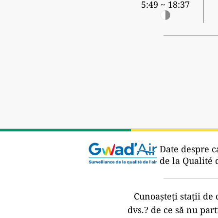
5:49 ~ 18:37
Date despre ca
de la Qualité 
Cunoașteți stații de 
dvs.?
de ce să nu part