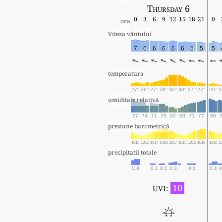
Thursday 6
0
3
6
9
12
15
18
21
0
ora
Viteza vântului
7
6
6
6
6
6
5
5
5
temperatura
27°
26°
27°
28°
30°
30°
27°
27°
26°
2
umiditate relativă
77
74
71
70
62
63
71
77
80
presiune barometrică
1015
1015
1017
1018
1017
1015
1016
1018
1016
1
precipitatii totale
0.8
0.1
0.1
0.3
0.1
0.4
0
10
UVI: