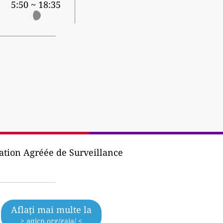
5:50 ~ 18:35
ation Agréée de Surveillance
Aflați mai multe la
> aqicn.org/gaia/ <