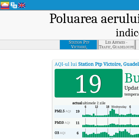
Poluarea aerulu
indic
Station Ptp
Les Abymes -
Victoire,
Trafic, Guadeloupe
Guadeloupe
AQI-ul lui
Station Ptp Victoire, Guade
19
B
Updat
tempera
actual
ultimele 2 zile
PM2.5
19
AQI
PM10
11
AQI
O3
6
AQI