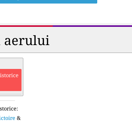
a aerului
istorice
storice:
ictoire
&