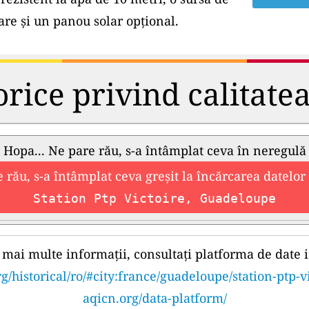
e și un panou solar opțional.
orice privind calitate
Hopa... Ne pare rău, s-a întâmplat ceva în neregulă
 rău, s-a întâmplat ceva greșit la încărcarea datelor 
Station Ptp Victoire, Guadeloupe
mai multe informații, consultați platforma de date i
g/historical/ro/#city:france/guadeloupe/station-ptp-v
aqicn.org/data-platform/