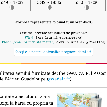
5:49 ~ 18:37
5:49 ~ 18:36
5:50 ~ 18:36
Prognoza reprezentată folosind fusul orar -04:00
Cele mai recente actualizări de prognoză:
Wind
: 9 ore în urmă
[6 aug. 2026 4:48]
PM2.5 (Small particulate matter)
: o oră în urmă
[6 aug. 2026 13:06]
faceți clic pentru a vizualiza prognoza detaliată
litatea aerului furnizate de:
the GWAD'AIR, l’Associ
de l'Air en Guadeloupe (
gwadair.fr
)
calitate a aerului în zona
icipi la hartă cu propria ta