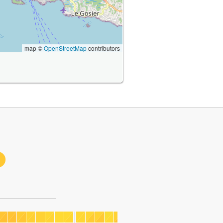
map ©
OpenStreetMap
contributors
1