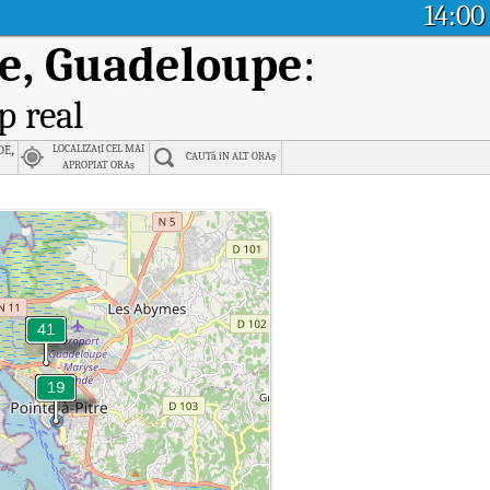
14:00
re, Guadeloupe
:
p real
e,
LOCALIZAțI CEL MAI
CAUTă îN ALT ORAș
APROPIAT ORAș
 Guadeloupe.