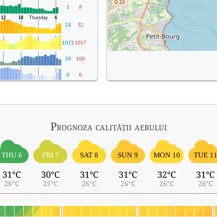
1
8
24
32
1013
1017
59
100
0
6
Prognoza calității aerului
THU 6
FRI 7
SAT 8
SUN 9
MON 10
TUE 1
31°C
30°C
31°C
31°C
32°C
31°C
26°C
25°C
26°C
26°C
26°C
26°C