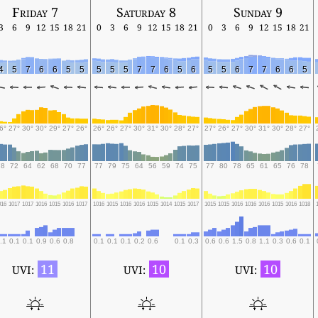
Friday 7
Saturday 8
Sunday 9
3
6
9
12
15
18
21
0
3
6
9
12
15
18
21
0
3
6
9
12
15
18
21
4
5
7
6
6
5
5
5
5
5
7
7
6
5
6
5
5
6
7
7
6
6
5
6°
27°
30°
30°
29°
27°
26°
26°
26°
27°
30°
31°
30°
28°
27°
27°
26°
27°
30°
31°
30°
28°
27°
78
72
64
62
68
70
77
77
79
75
64
56
59
74
75
77
80
78
65
61
65
76
78
016
1017
1017
1016
1015
1016
1017
1016
1015
1016
1016
1015
1014
1015
1017
1015
1015
1016
1016
1016
1015
1016
1018
.1
0.1
0.1
0.9
0.6
0.8
0.1
0.1
0.1
0.2
0.6
0.1
0.3
0.6
0.6
1.5
0.8
1.1
0.3
0.6
0.1
11
10
10
UVI:
UVI:
UVI: