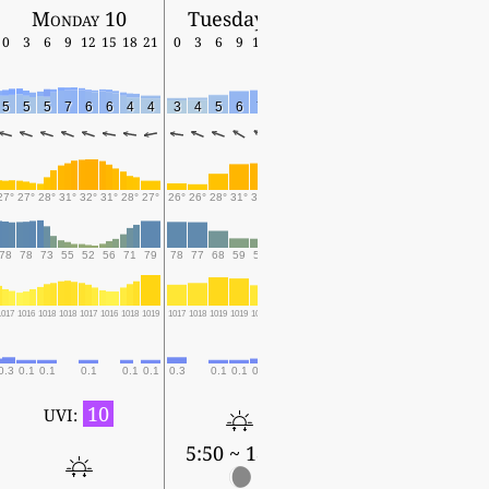
Monday 10
Tuesday 11
0
3
6
9
12
15
18
21
0
3
6
9
12
15
18
5
5
5
7
6
6
4
4
3
4
5
6
7
6
6
27°
27°
28°
31°
32°
31°
28°
27°
26°
26°
28°
31°
31°
29°
27°
78
78
73
55
52
56
71
79
78
77
68
59
59
66
76
1017
1016
1018
1018
1017
1016
1018
1019
1017
1018
1019
1019
1017
1017
1019
0.3
0.1
0.1
0.1
0.1
0.1
0.3
0.1
0.1
0.2
0.1
0.4
10
UVI:
5:50 ~ 18:35