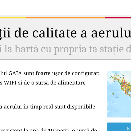
ii de calitate a aerul
i la hartă cu propria ta stație d
lui GAIA sunt foarte ușor de configurat:
s WIFI și de o sursă de alimentare
a aerului în timp real sunt disponibile
Fa
rezistent la apă de 10 metri, o sursă de