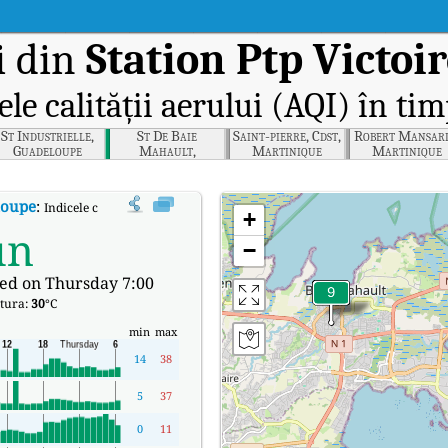
i din
Station Ptp Victoi
ele calității aerului (AQI) în tim
St Industrielle,
St De Baie
Saint-pierre, Cdst,
Robert Mansard
Guadeloupe
Mahault,
Martinique
Martinique
Guadeloupe
loupe
:
Indicele calității aerului (AQI) în timp real al lui Station Ptp Victoire,
+
un
−
ed on Thursday 7:00
tura:
30
°C
min
max
14
38
5
37
0
11