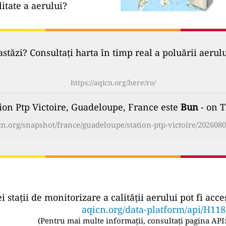
litate a aerului?
astăzi? Consultați harta în timp real a poluării aerul
https://aqicn.org/here/ro/
tion Ptp Victoire, Guadeloupe, France este
Bun
- on T
icn.org/snapshot/france/guadeloupe/station-ptp-victoire/2026080
ei stații de monitorizare a calității aerului pot fi a
aqicn.org/data-platform/api/H11
(
Pentru mai multe informații, consultați pagina API