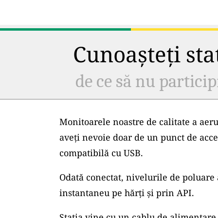
Cunoașteți staț
de ce să nu particip
Monitoarele noastre de calitate a aeru
aveți nevoie doar de un punct de acce
compatibilă cu USB.
Odată conectat, nivelurile de poluare 
instantaneu pe hărți și prin API.
Stația vine cu un cablu de alimentare 