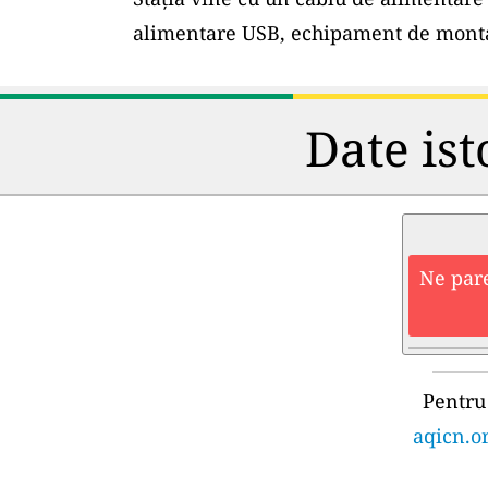
alimentare USB, echipament de montar
Date ist
Ne pare
Pentru 
aqicn.or