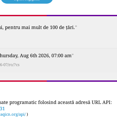
ui, pentru mai mult de 100 de țări.
”
hursday, Aug 6th 2026, 07:00 am
”
6-07/ro/?cs
ccesate programatic folosind această adresă URL API:
831
:
aqicn.org/api/
)