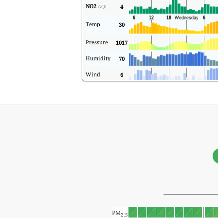
NO2
4
AQI
Temp
30
Pressure
1017
Humidity
70
Wind
6
PM
2.5