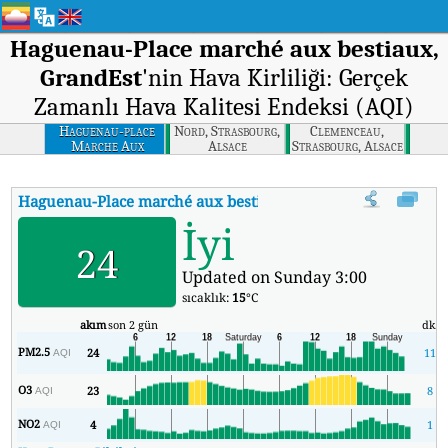
Haguenau-Place marché aux bestiaux,
GrandEst
'nin Hava Kirliliği: Gerçek
Zamanlı Hava Kalitesi Endeksi (AQI)
Haguenau-place
Nord, Strasbourg,
Clemenceau,
Marche Aux
Alsace
Strasbourg, Alsace
Bestiaux, Grandest
Haguenau-Place marché aux bestiaux, GrandEst
'nin AQI'si
:
İyi
24
Updated on Sunday 3:00
sıcaklık:
15
°C
akım
son 2 gün
dk.
PM2.5
24
11
AQI
O3
23
8
AQI
NO2
4
1
AQI