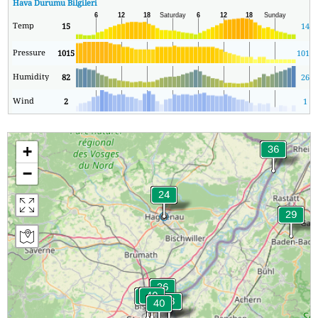
Hava Durumu Bilgileri
Temp
15
14
Pressure
1015
1015
Humidity
82
26
Wind
2
1
+
−