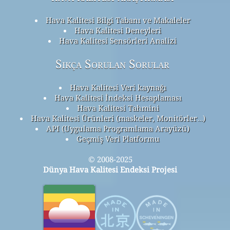
Hava Kalitesi Bilgi Tabanı ve Makaleler
Hava Kalitesi Deneyleri
Hava Kalitesi Sensörleri Analizi
Sıkça Sorulan Sorular
Hava Kalitesi Veri kaynağı
Hava Kalitesi İndeksi Hesaplaması
Hava Kalitesi Tahmini
Hava Kalitesi Ürünleri (maskeler, Monitörler…)
API (Uygulama Programlama Arayüzü)
Geçmiş Veri Platformu
© 2008-2025
Dünya Hava Kalitesi Endeksi Projesi