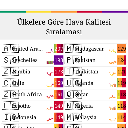
Ülkelere Göre Hava Kalitesi
Sıralaması
🇦🇪
🇲🇬
207
129
United Arab Emirates
Madagascar
🇸🇨
🇵🇰
198
124
Seychelles
Pakistan
🇿🇲
🇹🇯
173
121
Zambia
Tajikistan
🇨🇱
🇺🇬
169
119
Chile
Uganda
🇿🇦
🇶🇦
161
118
South Africa
Qatar
🇱🇸
🇳🇬
149
118
Lesotho
Nigeria
🇮🇩
🇲🇾
149
114
Indonesia
Malaysia