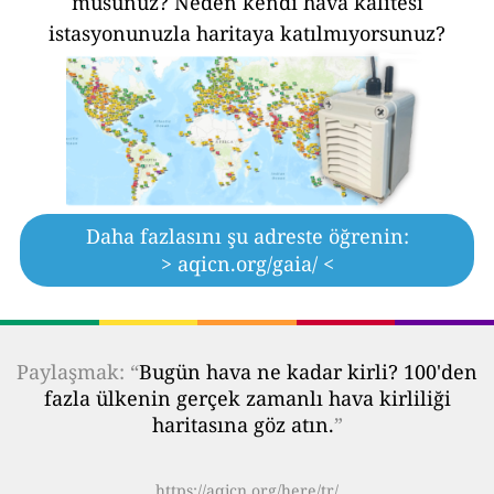
musunuz?
Neden kendi hava kalitesi
istasyonunuzla haritaya katılmıyorsunuz?
Daha fazlasını şu adreste öğrenin:
> aqicn.org/gaia/ <
Paylaşmak: “
Bugün hava ne kadar kirli? 100'den
fazla ülkenin gerçek zamanlı hava kirliliği
haritasına göz atın.
”
https://aqicn.org/here/tr/