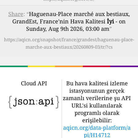
Share
: “
Haguenau-Place marché aux bestiaux,
GrandEst, France'nin Hava Kalitesi
İyi
- on
Sunday, Aug 9th 2026, 03:00 am
”
https://aqicn.org/snapshot/france/grandest/haguenau-place-
marche-aux-bestiaux/20260809-03/tr/?cs
Cloud API
Bu hava kalitesi izleme
istasyonunun gerçek
zamanlı verilerine şu API
URL'si kullanılarak
programlı olarak
erişilebilir:
aqicn.org/data-platform/a
pi/H14712