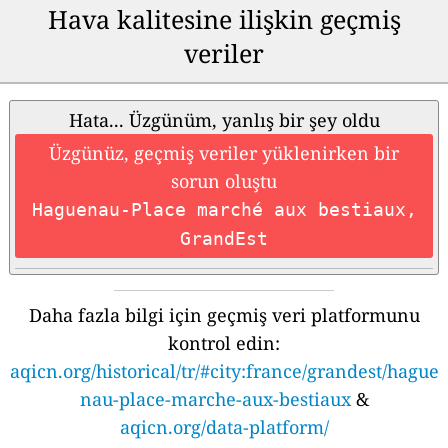
Hava kalitesine ilişkin geçmiş
veriler
Hata... Üzgünüm, yanlış bir şey oldu
Üzgünüz, geçmiş veriler yüklenirken bir
sorun oluştu
Haguenau-Place marché aux bestiaux,
GrandEst
Daha fazla bilgi için geçmiş veri platformunu
kontrol edin:
aqicn.org/historical/tr/#city:france/grandest/hague
nau-place-marche-aux-bestiaux
&
aqicn.org/data-platform/