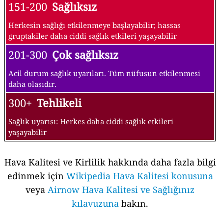
151-200
Sağlıksız
Herkesin sağlığı etkilenmeye başlayabilir; hassas
gruptakiler daha ciddi sağlık etkileri yaşayabilir
201-300
Çok sağlıksız
Acil durum sağlık uyarıları. Tüm nüfusun etkilenmesi
daha olasıdır.
300+
Tehlikeli
Sağlık uyarısı: Herkes daha ciddi sağlık etkileri
yaşayabilir
Hava Kalitesi ve Kirlilik hakkında daha fazla bilgi
edinmek için
Wikipedia Hava Kalitesi konusuna
veya
Airnow Hava Kalitesi ve Sağlığınız
kılavuzuna
bakın.