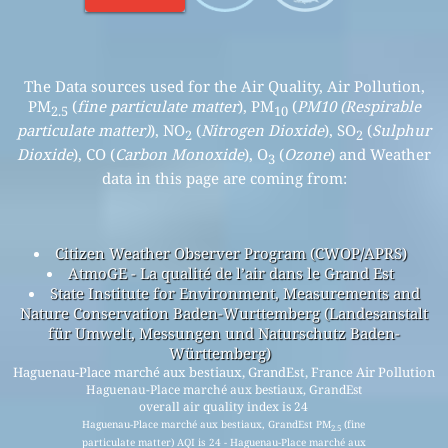
The Data sources used for the Air Quality, Air Pollution,
PM
(
fine particulate matter
), PM
(
PM10 (Respirable
2.5
10
particulate matter)
), NO
(
Nitrogen Dioxide
), SO
(
Sulphur
2
2
Dioxide
), CO (
Carbon Monoxide
), O
(
Ozone
) and Weather
3
data in this page are coming from:
Citizen Weather Observer Program (CWOP/APRS)
AtmoGE - La qualité de l’air dans le Grand Est
State Institute for Environment, Measurements and
Nature Conservation Baden-Wurttemberg (Landesanstalt
für Umwelt, Messungen und Naturschutz Baden-
Württemberg)
Haguenau-Place marché aux bestiaux, GrandEst, France Air Pollution
Haguenau-Place marché aux bestiaux, GrandEst
overall air quality index is 24
Haguenau-Place marché aux bestiaux, GrandEst PM
(fine
2.5
particulate matter) AQI is 24 - Haguenau-Place marché aux