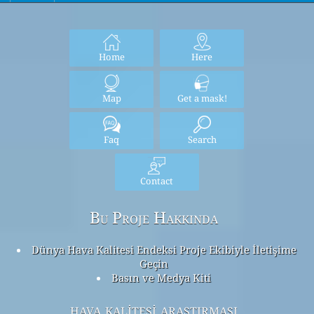
Home
Here
Map
Get a mask!
Faq
Search
Contact
Bu Proje Hakkında
Dünya Hava Kalitesi Endeksi Proje Ekibiyle İletişime
Geçin
Basın ve Medya Kiti
hava kalitesi araştırması