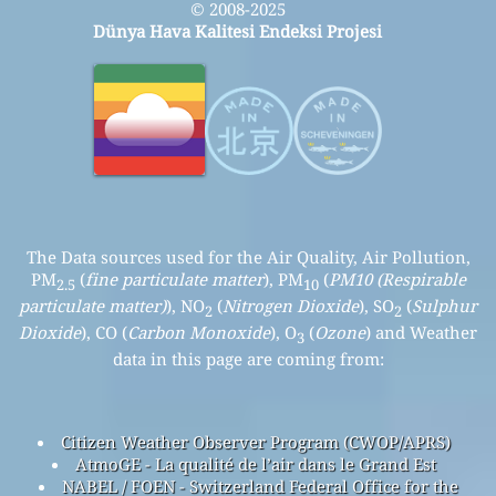
© 2008-2025
Dünya Hava Kalitesi Endeksi Projesi
The Data sources used for the Air Quality, Air Pollution,
PM
(
fine particulate matter
), PM
(
PM10 (Respirable
2.5
10
particulate matter)
), NO
(
Nitrogen Dioxide
), SO
(
Sulphur
2
2
Dioxide
), CO (
Carbon Monoxide
), O
(
Ozone
) and Weather
3
data in this page are coming from:
Citizen Weather Observer Program (CWOP/APRS)
AtmoGE - La qualité de l’air dans le Grand Est
NABEL / FOEN - Switzerland Federal Office for the