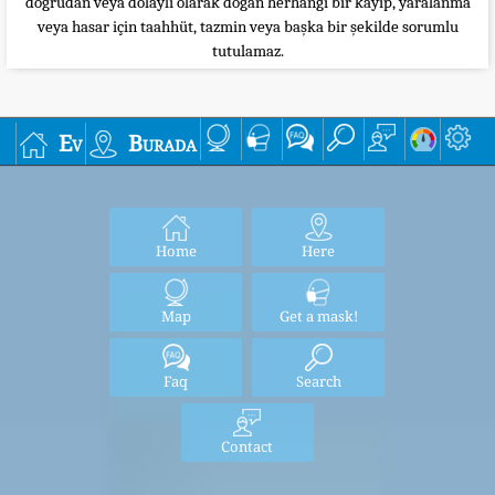
doğrudan veya dolaylı olarak doğan herhangi bir kayıp, yaralanma
veya hasar için taahhüt, tazmin veya başka bir şekilde sorumlu
tutulamaz.
Ev
Burada
Home
Here
Map
Get a mask!
Faq
Search
Contact