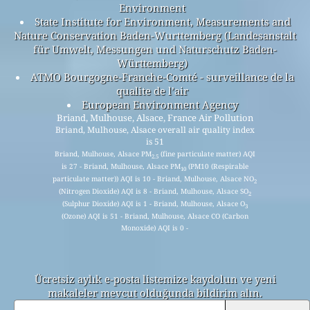
Environment
State Institute for Environment, Measurements and
Nature Conservation Baden-Wurttemberg (Landesanstalt
für Umwelt, Messungen und Naturschutz Baden-
Württemberg)
ATMO Bourgogne-Franche-Comté - surveillance de la
qualite de l’air
European Environment Agency
Briand, Mulhouse, Alsace, France Air Pollution
Briand, Mulhouse, Alsace overall air quality index
is 51
Briand, Mulhouse, Alsace PM
(fine particulate matter) AQI
2.5
is 27 - Briand, Mulhouse, Alsace PM
(PM10 (Respirable
10
particulate matter)) AQI is 10 - Briand, Mulhouse, Alsace NO
2
(Nitrogen Dioxide) AQI is 8 - Briand, Mulhouse, Alsace SO
2
(Sulphur Dioxide) AQI is 1 - Briand, Mulhouse, Alsace O
3
(Ozone) AQI is 51 - Briand, Mulhouse, Alsace CO (Carbon
Monoxide) AQI is 0 -
Ücretsiz aylık e-posta listemize kaydolun ve yeni
makaleler mevcut olduğunda bildirim alın.