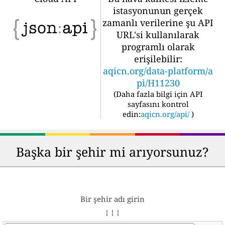
istasyonunun gerçek
zamanlı verilerine şu API
URL'si kullanılarak
programlı olarak
erişilebilir:
aqicn.org/data-platform/a
pi/H11230
(
Daha fazla bilgi için API
sayfasını kontrol
edin:
aqicn.org/api/
)
Başka bir şehir mi arıyorsunuz?
Bir şehir adı girin
↓ ↓ ↓