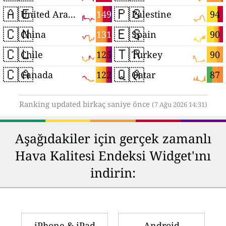
🇦🇪
🇵🇸
149
94
United Arab Emirates
Palestine
🇨🇳
🇪🇸
131
90
China
Spain
🇨🇱
🇹🇷
125
90
Chile
Turkey
🇨🇦
🇶🇦
122
87
Canada
Qatar
Ranking updated birkaç saniye önce
(7 Ağu 2026 14:31)
Aşağıdakiler için gerçek zamanlı
Hava Kalitesi Endeksi Widget'ını
indirin:
iPhone & iPad
Android