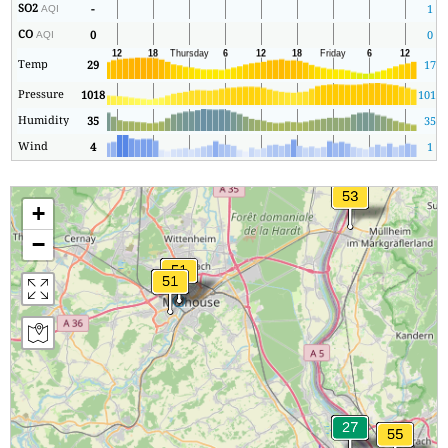
SO2
-
1
AQI
CO
0
0
AQI
Temp
29
17
Pressure
1018
1015
Humidity
35
35
Wind
4
1
+
−