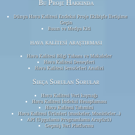
Bu Proje Hakkında
Dünya Hava Kalitesi Endeksi Proje Ekibiyle İletişime
Geçin
Basın ve Medya Kiti
hava kalitesi araştırması
Hava Kalitesi Bilgi Tabanı ve Makaleler
Hava Kalitesi Deneyleri
Hava Kalitesi Sensörleri Analizi
Sıkça Sorulan Sorular
Hava Kalitesi Veri kaynağı
Hava Kalitesi İndeksi Hesaplaması
Hava Kalitesi Tahmini
Hava Kalitesi Ürünleri (maskeler, Monitörler…)
API (Uygulama Programlama Arayüzü)
Geçmiş Veri Platformu