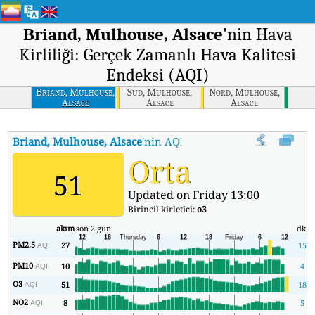
Briand, Mulhouse, Alsace
'nin Hava
Kirliliği: Gerçek Zamanlı Hava Kalitesi
Endeksi (AQI)
Briand, Mulhouse,
Sud, Mulhouse,
Nord, Mulhouse,
Alsace
Alsace
Alsace
Briand, Mulhouse, Alsace
'nin AQI'si
:
Briand, Mulhouse, Alsace'ni
Orta
51
Updated on Friday 13:00
Birincil kirletici:
o3
akım
son 2 gün
dk.
PM2.5
27
15
AQI
PM10
10
4
AQI
O3
51
18
AQI
NO2
8
5
AQI