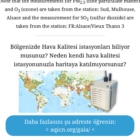
Note that the measurements for PM
(fine particulate matter)
2.5
and O
(ozone) are taken from the station:
Sud, Mulhouse,
3
Alsace and the measurement for SO
(sulfur dioxide) are
2
taken from the station: FR:Alsace/Vieux Thann 3
Bölgenizde Hava Kalitesi istasyonları biliyor
musunuz?
Neden kendi hava kalitesi
istasyonunuzla haritaya katılmıyorsunuz?
Daha fazlasını şu adreste öğrenin:
> aqicn.org/gaia/ <