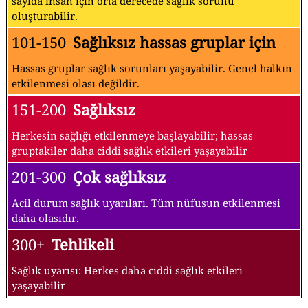
sayıda insan için orta derecede sağlık sorunu
oluşturabilir.
101-150
Sağlıksız hassas gruplar için
Hassas gruplar sağlık sorunları yaşayabilir. Genel halkın
etkilenmesi olası değildir.
151-200
Sağlıksız
Herkesin sağlığı etkilenmeye başlayabilir; hassas
gruptakiler daha ciddi sağlık etkileri yaşayabilir
201-300
Çok sağlıksız
Acil durum sağlık uyarıları. Tüm nüfusun etkilenmesi
daha olasıdır.
300+
Tehlikeli
Sağlık uyarısı: Herkes daha ciddi sağlık etkileri
yaşayabilir