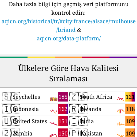
Daha fazla bilgi için geçmiş veri platformunu
kontrol edin:
aqicn.org/historical/tr/#city:france/alsace/mulhouse
/briand
&
aqicn.org/data-platform/
Ülkelere Göre Hava Kalitesi
Sıralaması
🇸🇨
🇿🇦
185
121
Seychelles
South Africa
🇮🇩
🇷🇼
162
118
Indonesia
Rwanda
🇺🇸
🇮🇳
151
109
United States
India
🇿🇲
🇵🇰
150
109
Zambia
Pakistan