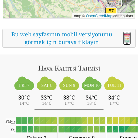
map ©
OpenStreetMap
contributors
Bu web sayfasının mobil versiyonunu
görmek için buraya tıklayın
Hava Kalitesi Tahmini
FRI 7
SAT 8
SUN 9
MON 10
TUE 11
30°C
33°C
38°C
34°C
34°C
14°C
14°C
17°C
18°C
17°C
PM
2.5
O
3
Friday 7
Saturday 8
Sunday