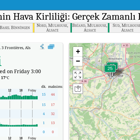
nin Hava Kirliliği: Gerçek Zamanlı
Nord, Mulhouse,
Briand, Mulhouse,
Sud, Mulhouse
Basel Binningen
Alsace
Alsace
Alsace
. 3 Frontières, Alsace'nin Gerçek Zamanlı Hava Kalitesi Endeksi (AQI).
+
i
−
ed on Friday 3:00
:
17
°C
dk.
maksimum
15
44
15
17
4
32
1
13
0
0