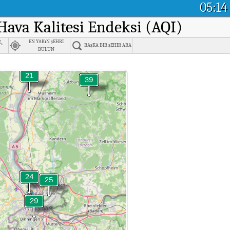
05:14
 Hava Kalitesi Endeksi (AQI)
,
EN YAKıN şEHRI
BAşKA BIR şEHIR ARA
BULUN