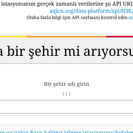
 istasyonunun gerçek zamanlı verilerine şu API URL's
aqicn.org/data-platform/api/H38
(
Daha fazla bilgi için API sayfasını kontrol edin:
aq
 bir şehir mi arıyor
Bir şehir adı girin
↓ ↓ ↓
ze en yakın hava kalitesi izleme istasyonunu bulalı