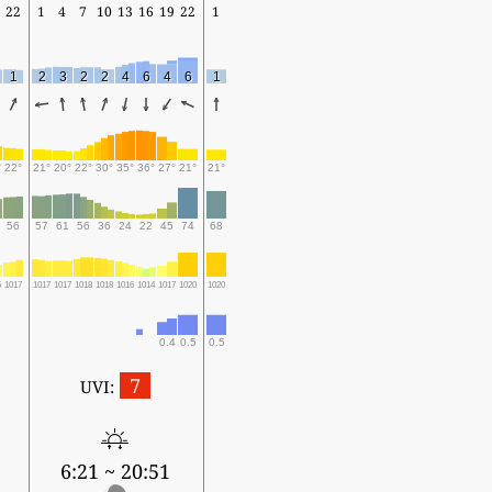
22
1
4
7
10
13
16
19
22
1
1
2
3
2
2
4
6
4
6
1
°
22°
21°
20°
22°
30°
35°
36°
27°
21°
21°
56
57
61
56
36
24
22
45
74
68
5
1017
1017
1017
1018
1018
1016
1014
1017
1020
1020
0.4
0.5
0.5
7
UVI:
6:21 ~ 20:51