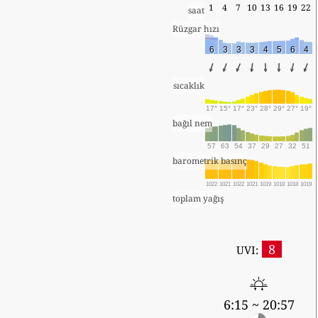
1
4
7
10
13
16
19
22
saat
Rüzgar hızı
6
3
3
3
4
5
6
4
sıcaklık
17°
15°
17°
23°
28°
29°
27°
19°
bağıl nem
57
63
54
37
29
27
32
51
barometrik basınç
1022
1021
1022
1021
1019
1018
1018
1019
toplam yağış
8
UVI:
6:15 ~ 20:57