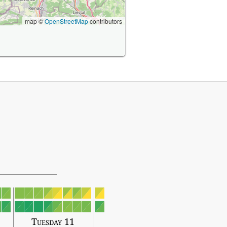
map ©
OpenStreetMap
contributors
Tuesday 11