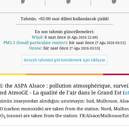
Tahmin, +02:00 saat dilimi kullanılarak çizildi
En son tahmin güncellemeleri:
Wind
: 6 saat önce
[6 Ağu 2026 22:49]
PM2.5 (Small particulate matter)
: bir saat önce
[7 Ağu 2026 03:51]
Ozone
: bir saat önce
[7 Ağu 2026 03:53]
detaylı tahmini görüntülemek için tıklayın
i:
the ASPA Alsace : pollution atmosphérique, surveill
and AtmoGE - La qualité de l’air dans le Grand Est (
a
münün istasyondan alındığını unutmayın:
Sud, Mulhouse, Alsa
 CO (carbon monoxide) are taken from the station: Nord, Mulh
O
(ozone) are taken from the station: FR:Alsace/Mulhouse/Est
3