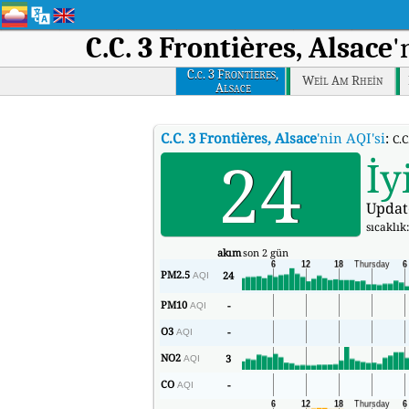
C.C. 3 Frontières, Alsace
'
C.c. 3 Frontieres,
Weil Am Rhein
Alsace
C.C. 3 Frontières, Alsace
'nin AQI'si
:
C.C
24
İy
Updat
sıcaklık
akım
son 2 gün
PM2.5
24
AQI
PM10
-
AQI
O3
-
AQI
NO2
3
AQI
CO
-
AQI