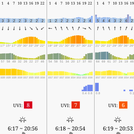
1
4
7
10
13
16
19
22
1
4
7
10
13
16
19
22
1
4
7
10
13
16
19
3
3
2
2
3
2
2
2
1
2
2
2
2
2
2
4
5
4
4
3
2
6
2
17°
15°
17°
25°
30°
33°
29°
22°
19°
18°
21°
30°
35°
37°
30°
22°
21°
20°
22°
29°
35°
36°
26
57
58
49
32
26
22
27
46
54
58
51
34
20
17
37
60
64
69
61
37
24
19
46
1020
1020
1020
1019
1017
1015
1015
1016
1017
1017
1017
1016
1014
1013
1013
1016
1017
1017
1018
1017
1016
1014
101
0.4
0.6
0.8
0.1
8
7
6
UVI:
UVI:
UVI:
6:17 ~ 20:56
6:18 ~ 20:54
6:19 ~ 20:53