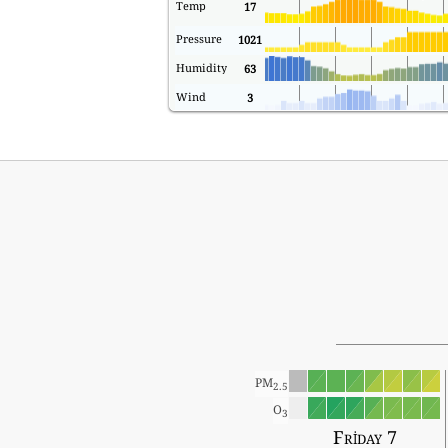
Temp
17
Pressure
1021
Humidity
63
Wind
3
PM
2.5
O
3
Friday 7