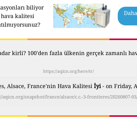
asyonları biliyor
Daha 
hava kalitesi
atılmıyorsunuz?
ar kirli? 100'den fazla ülkenin gerçek zamanlı hava 
https://aqicn.org/here/tr/
es, Alsace, France'nin Hava Kalitesi
İyi
- on Friday, 
://aqicn.org/snapshot/france/alsace/c.c.-3-frontieres/20260807-03/