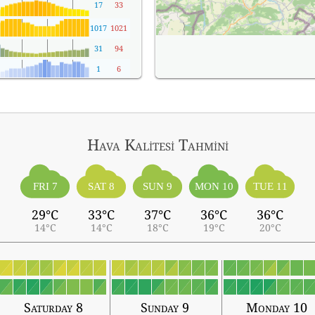
17
33
1017
1021
31
94
1
6
Hava Kalitesi Tahmini
FRI 7
SAT 8
SUN 9
MON 10
TUE 11
29°C
33°C
37°C
36°C
36°C
14°C
14°C
18°C
19°C
20°C
Saturday 8
Sunday 9
Monday 10