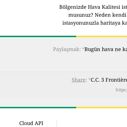
Bölgenizde Hava Kalitesi ist
musunuz?
Neden kendi 
istasyonunuzla haritaya k
Paylaşmak: “
Bugün hava ne kad
Share
: “
C.C. 3 Frontièr
https
Cloud API