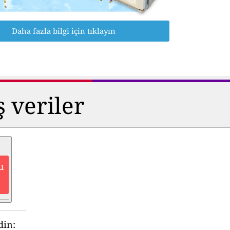
Daha fazla bilgi için tıklayın
ş veriler
u
din: