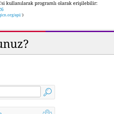
i kullanılarak programlı olarak erişilebilir:
26
icn.org/api/
)
sunuz?
m