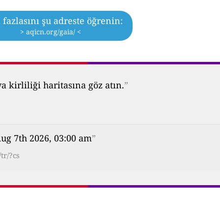
fazlasını şu adreste öğrenin:
> aqicn.org/gaia/ <
kirliliği haritasına göz atın.
”
Aug 7th 2026, 03:00 am
”
tr/?cs