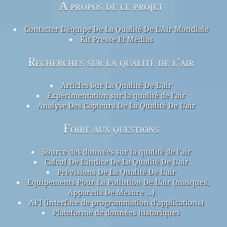
À propos de ce projet
Contacter L'équipe De La Qualité De L'Air Mondiale
Kit Presse Et Médias
Recherches sur la qualité de l'air
Articles Sur La Qualité De L'air
Expérimentation sur la qualité de l'air
Analyse Des Capteurs De La Qualité De L'air
Foire aux questions
Source des données sur la qualité de l'air
Calcul De L'indice De La Qualité De L'air
Prévisions De La Qualité De L'air
Equipements Pour La Pollution De L'air (masques,
Appareils De Mesure ...)
API (interface de programmation d'applications)
Plateforme de données historiques