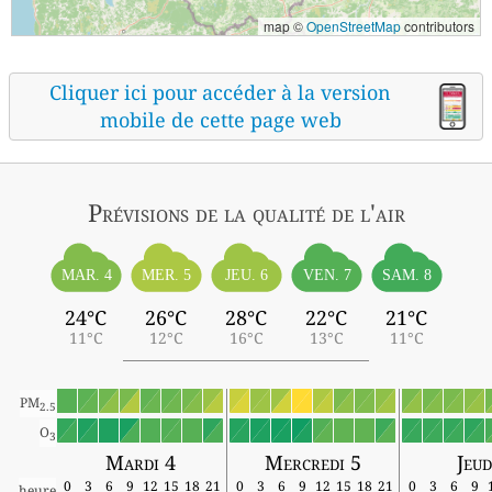
map ©
OpenStreetMap
contributors
Cliquer ici pour accéder à la version
mobile de cette page web
Prévisions
de la qualité de l'air
MAR. 4
MER. 5
JEU. 6
VEN. 7
SAM. 8
24°C
26°C
28°C
22°C
21°C
11°C
12°C
16°C
13°C
11°C
PM
2.5
O
3
Mardi 4
Mercredi 5
Jeud
0
3
6
9
12
15
18
21
0
3
6
9
12
15
18
21
0
3
6
9
heure