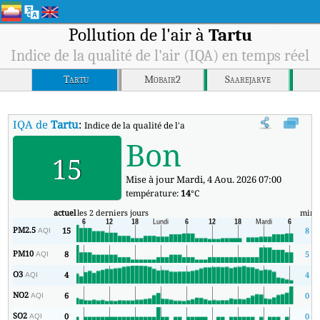
Pollution de l'air à
Tartu
Indice de la qualité de l'air (IQA) en temps réel
Tartu
Mobair2
Saarejarve
IQA de
Tartu
:
Indice de la qualité de l'air (IQA) à Tartu en temps réel.
Bon
15
Mise à jour Mardi, 4 Aou. 2026 07:00
température:
14
°C
actuel
les 2 derniers jours
min
PM2.5
15
8
AQI
PM10
8
5
AQI
O3
4
4
AQI
NO2
6
0
AQI
SO2
0
0
AQI