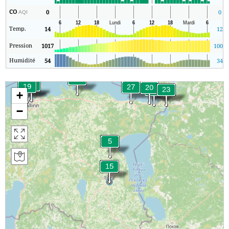
CO
0
0
AQI
Temp.
14
12
Pression
1017
1009
Humidité
54
34
+
−