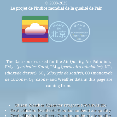
© 2008-2025
Le projet de l'indice mondial de la qualité de l'air
The Data sources used for the Air Quality, Air Pollution,
PM
(
particules fines
), PM
(
particules inhalables
), NO
2.5
10
2
(
dioxyde d'azote
), SO
(
dioxyde de soufre
), CO (
monoxyde
2
de carbone
), O
(
ozone
) and Weather data in this page are
3
coming from:
Citizen Weather Observer Program (CWOP/APRS)
Eesti välisõhu kvaliteet - Estonian ambient air quality
Eesti välisõhu kvaliteet - Estonian ambient air quality