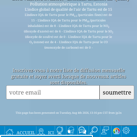
Pollution atmosphérique à Tartu, Estonia
L'indice global de qualité de l'air de Tartu est de 15
L'indince IQA de Tartu pour le PM
(particules fines) est de
2.5
15 - L'indince IQA de Tartu pour le PM
(particules
10
inhalables) est de 8 - L'indince IQA de Tartu pour le NO
2
(dioxyde d'azote) est de 6 - L'indince IQA de Tartu pour le SO
2
(dioxyde de soufre) est de 0 - L'indince IQA de Tartu pour le
O
(ozone) est de 4 - L'indince IQA de Tartu pour le CO
3
(monoxyde de carbone) est de 0 -
Inscrivez-vous à notre liste de diffusion mensuelle
gratuite et soyez averti lorsque de nouveaux articles
sont disponibles.
soumettre
This page has been generated on Tuesday, Aug 4th 2026, 13:16 pm CST from jp2n
accueil
ici