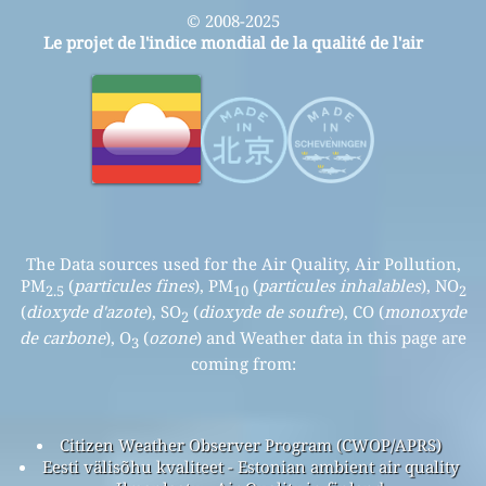
© 2008-2025
Le projet de l'indice mondial de la qualité de l'air
The Data sources used for the Air Quality, Air Pollution,
PM
(
particules fines
), PM
(
particules inhalables
), NO
2.5
10
2
(
dioxyde d'azote
), SO
(
dioxyde de soufre
), CO (
monoxyde
2
de carbone
), O
(
ozone
) and Weather data in this page are
3
coming from:
Citizen Weather Observer Program (CWOP/APRS)
Eesti välisõhu kvaliteet - Estonian ambient air quality