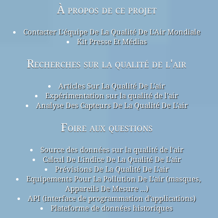
À propos de ce projet
Contacter L'équipe De La Qualité De L'Air Mondiale
Kit Presse Et Médias
Recherches sur la qualité de l'air
Articles Sur La Qualité De L'air
Expérimentation sur la qualité de l'air
Analyse Des Capteurs De La Qualité De L'air
Foire aux questions
Source des données sur la qualité de l'air
Calcul De L'indice De La Qualité De L'air
Prévisions De La Qualité De L'air
Equipements Pour La Pollution De L'air (masques,
Appareils De Mesure ...)
API (interface de programmation d'applications)
Plateforme de données historiques