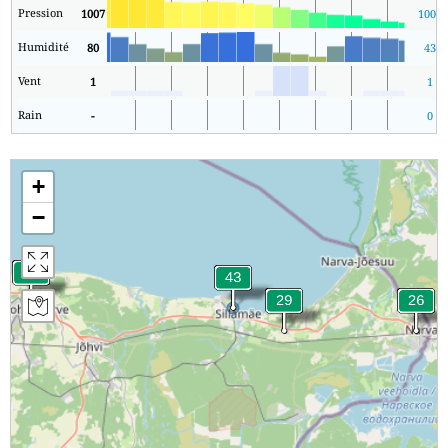
Pression
1007
1007
Humidité
80
43
Vent
1
1
Rain
-
0
+
−