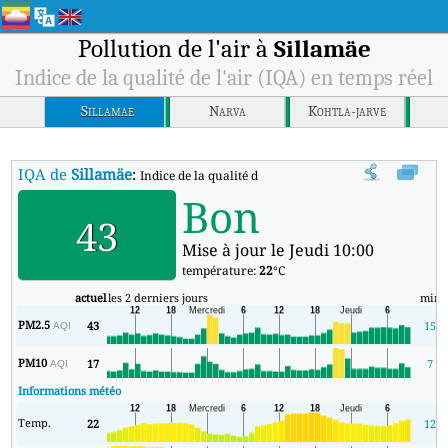
Pollution de l'air à
Sillamäe
Indice de la qualité de l'air (IQA) en temps réel
Sillamae
Narva
Kohtla-jarve
IQA de
Sillamäe
:
Indice de la qualité de l'air (IQA) à Sillamäe en temps r
Bon
43
Mise à jour le Jeudi 10:00
température:
22
°C
actuel
les 2 derniers jours
min
PM2.5
43
15
AQI
PM10
17
7
AQI
Informations météo
Temp.
22
12