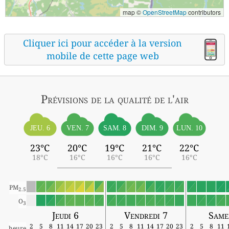
map ©
OpenStreetMap
contributors
Cliquer ici pour accéder à la version
mobile de cette page web
Prévisions
de la qualité de l'air
JEU. 6
VEN. 7
SAM. 8
DIM. 9
LUN. 10
23°C
20°C
19°C
21°C
22°C
18°C
16°C
16°C
16°C
16°C
PM
2.5
O
3
Jeudi 6
Vendredi 7
Same
2
5
8
11
14
17
20
23
2
5
8
11
14
17
20
23
2
5
8
11
heure