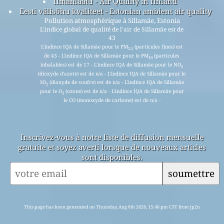
Ilmanlaatu - Air Quality in finland
Eesti välisõhu kvaliteet - Estonian ambient air quality
Pollution atmosphérique à Sillamäe, Estonia
L'indice global de qualité de l'air de Sillamäe est de
43
L'indince IQA de Sillamäe pour le PM
(particules fines) est
2.5
de 43 - L'indince IQA de Sillamäe pour le PM
(particules
10
inhalables) est de 17 - L'indince IQA de Sillamäe pour le NO
2
(dioxyde d'azote) est de n/a - L'indince IQA de Sillamäe pour le
SO
(dioxyde de soufre) est de n/a - L'indince IQA de Sillamäe
2
pour le O
(ozone) est de n/a - L'indince IQA de Sillamäe pour
3
le CO (monoxyde de carbone) est de n/a -
Inscrivez-vous à notre liste de diffusion mensuelle
gratuite et soyez averti lorsque de nouveaux articles
sont disponibles.
soumettre
This page has been generated on Thursday, Aug 6th 2026, 15:46 pm CST from jp2n