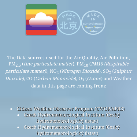
The Data sources used for the Air Quality, Air Pollution,
PM
(
fine particulate matter
), PM
(
PM10 (Respirable
2.5
10
particulate matter)
), NO
(
Nitrogen Dioxide
), SO
(
Sulphur
2
2
Dioxide
), CO (
Carbon Monoxide
), O
(
Ozone
) and Weather
3
data in this page are coming from:
Citizen Weather Observer Program (CWOP/APRS)
Czech Hydrometeorological Institute (Český
hydrometeorologický ústav)
Czech Hydrometeorological Institute (Český
hydrometeorologický ústav)