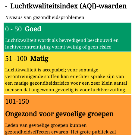
-
Luchtkwaliteitsindex (AQI)-waarden
Niveaus van gezondheidsproblemen
0 - 50
Goed
Luchtkwaliteit wordt als bevredigend beschouwd en
luchtverontreiniging vormt weinig of geen risico
51 -100
Matig
Luchtkwaliteit is acceptabel; voor sommige
verontreinigende stoffen kan er echter sprake zijn van
een matige gezondheidsrisico voor een zeer klein aantal
mensen dat ongewoon gevoelig is voor luchtvervuiling.
101-150
Ongezond voor gevoelige groepen
Leden van gevoelige groepen kunnen
gezondheidseffecten ervaren. Het grote publiek zal