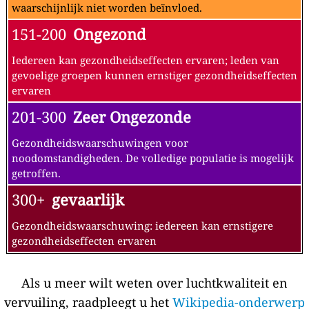
waarschijnlijk niet worden beïnvloed.
151-200
Ongezond
Iedereen kan gezondheidseffecten ervaren; leden van
gevoelige groepen kunnen ernstiger gezondheidseffecten
ervaren
201-300
Zeer Ongezonde
Gezondheidswaarschuwingen voor
noodomstandigheden. De volledige populatie is mogelijk
getroffen.
300+
gevaarlijk
Gezondheidswaarschuwing: iedereen kan ernstigere
gezondheidseffecten ervaren
Als u meer wilt weten over luchtkwaliteit en
vervuiling, raadpleegt u het
Wikipedia-onderwerp