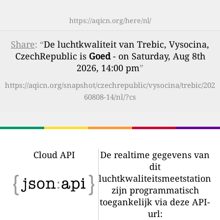
https://aqicn.org/here/nl/
Share
: “
De luchtkwaliteit van Trebic, Vysocina,
CzechRepublic is
Goed
- on Saturday, Aug 8th
2026, 14:00 pm
”
https://aqicn.org/snapshot/czechrepublic/vysocina/trebic/202
60808-14/nl/?cs
Cloud API
De realtime gegevens van
dit
luchtkwaliteitsmeetstation
zijn programmatisch
toegankelijk via deze API-
url: