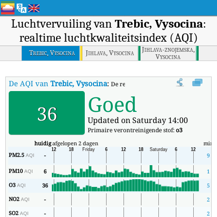
Luchtvervuiling van
Trebic, Vysocina
:
realtime luchtkwaliteitsindex (AQI)
Jihlava-znojemska,
Trebic, Vysocina
Jihlava, Vysocina
Vysocina
De AQI van
Trebic, Vysocina
:
De realtime luchtkwaliteitsindex (AQI)
Goed
36
Updated on Saturday 14:00
Primaire verontreinigende stof:
o3
huidig
afgelopen 2 dagen
min
PM2.5
-
9
AQI
PM10
6
1
AQI
O3
36
5
AQI
NO2
-
2
AQI
SO2
-
2
AQI