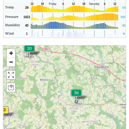
Temp
26
14
Pressure
1021
1015
Humidity
45
42
Wind
1
0
+
−