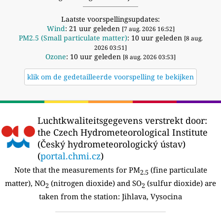
Laatste voorspellingsupdates:
Wind
: 21 uur geleden
[7 aug. 2026 16:52]
PM2.5 (Small particulate matter)
: 10 uur geleden
[8 aug.
2026 03:51]
Ozone
: 10 uur geleden
[8 aug. 2026 03:53]
klik om de gedetailleerde voorspelling te bekijken
Luchtkwaliteitsgegevens verstrekt door:
the Czech Hydrometeorological Institute
(Český hydrometeorologický ústav)
(
portal.chmi.cz
)
Note that the measurements for PM
(fine particulate
2.5
matter), NO
(nitrogen dioxide) and SO
(sulfur dioxide) are
2
2
taken from the station:
Jihlava, Vysocina