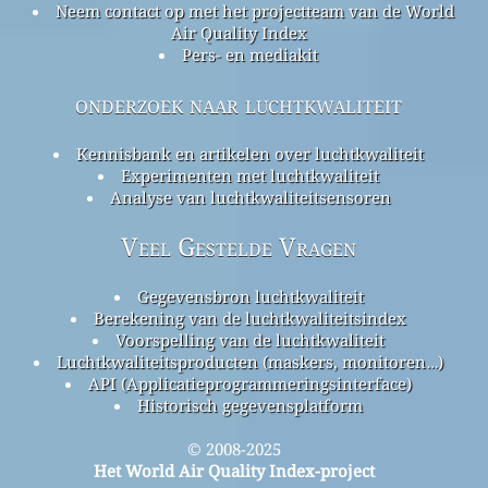
Neem contact op met het projectteam van de World
Air Quality Index
Pers- en mediakit
onderzoek naar luchtkwaliteit
Kennisbank en artikelen over luchtkwaliteit
Experimenten met luchtkwaliteit
Analyse van luchtkwaliteitsensoren
Veel Gestelde Vragen
Gegevensbron luchtkwaliteit
Berekening van de luchtkwaliteitsindex
Voorspelling van de luchtkwaliteit
Luchtkwaliteitsproducten (maskers, monitoren…)
API (Applicatieprogrammeringsinterface)
Historisch gegevensplatform
© 2008-2025
Het World Air Quality Index-project