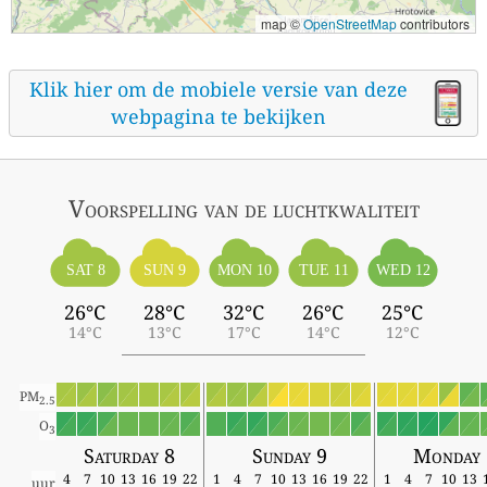
map ©
OpenStreetMap
contributors
Klik hier om de mobiele versie van deze
webpagina te bekijken
Voorspelling van de luchtkwaliteit
SAT 8
SUN 9
MON 10
TUE 11
WED 12
26°C
28°C
32°C
26°C
25°C
14°C
13°C
17°C
14°C
12°C
PM
2.5
O
3
Saturday 8
Sunday 9
Monday 
4
7
10
13
16
19
22
1
4
7
10
13
16
19
22
1
4
7
10
13
uur